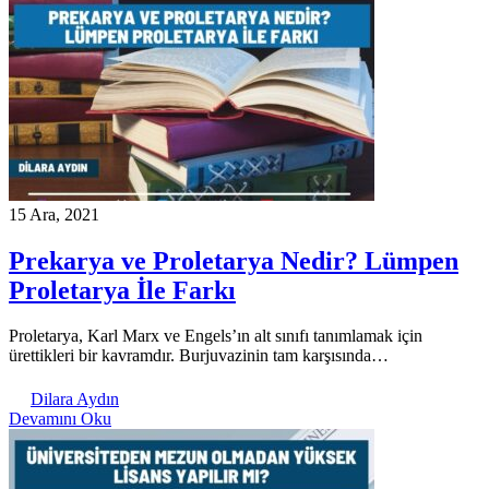
15 Ara, 2021
Prekarya ve Proletarya Nedir? Lümpen
Proletarya İle Farkı
Proletarya, Karl Marx ve Engels’ın alt sınıfı tanımlamak için
ürettikleri bir kavramdır. Burjuvazinin tam karşısında…
Dilara Aydın
Devamını Oku