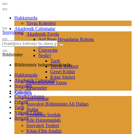
Hakkımızda
Yayın Kriterleri
Akademik Çalışmalar
Sosyologer
Akademik Fayda
Aöf Puan Hesaplama Robotu
Sertifika
Üniversite
Bildirimler
Nedir?
Tarih
Bildiriminiz bulunmamaktadır.
Tercih Rehberi
Genel Kültür
Hakkımızda
Kitap Siteleri
Akademik Çalışmalar
Değerlendirme Yazısı
Sosyoloji
Denemeler
Psikoloji
Sosyoloji
Çocuk Gelişimi
Sosyologlar
Felsefe
Sosyoloji Bölümünün Alt Dalları
Tarih
Notlar
Yüksek Lisans
Uzmanına Sorduk
İletişim
Aile Danışmanlığı
Sosyoloji Testleri
Kitap-Film Analizi