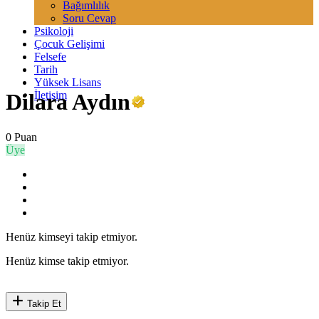
Bağımlılık
Soru Cevap
Psikoloji
Çocuk Gelişimi
Felsefe
Tarih
Yüksek Lisans
İletişim
Dilara Aydın
0 Puan
Üye
Henüz kimseyi takip etmiyor.
Henüz kimse takip etmiyor.
Takip Et