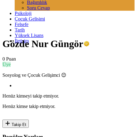
Bağımlılık
Soru Cevap
Psikoloji
Çocuk Gelişimi
Felsefe
Tarih
Yüksek Lisans
İletişim
Gözde Nur Güngör
0 Puan
Üye
Sosyolog ve Çocuk Gelişimci 😊
Henüz kimseyi takip etmiyor.
Henüz kimse takip etmiyor.
Takip Et
Popüler Yazıları