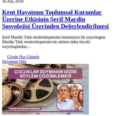
16 Ara, 2020
Kent Hayatının Toplumsal Kurumlar
Üzerine Etkisinin Şerif Mardin
Sosyolojisi Üzerinden Değerlendirilmesi
Şerif Mardin Türk modernleşmesini önemseyen bir sosyologtur.
Mardin Türk modernleşmesini ele alırken daha önceki
sosyologlardan…
Gözde Nur Güngör
Devamını Oku