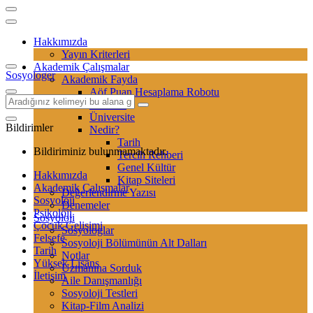
Hakkımızda
Yayın Kriterleri
Akademik Çalışmalar
Sosyologer
Akademik Fayda
Aöf Puan Hesaplama Robotu
Sertifika
Üniversite
Bildirimler
Nedir?
Tarih
Bildiriminiz bulunmamaktadır.
Tercih Rehberi
Genel Kültür
Hakkımızda
Kitap Siteleri
Akademik Çalışmalar
Değerlendirme Yazısı
Sosyoloji
Denemeler
Psikoloji
Sosyoloji
Çocuk Gelişimi
Sosyologlar
Felsefe
Sosyoloji Bölümünün Alt Dalları
Tarih
Notlar
Yüksek Lisans
Uzmanına Sorduk
İletişim
Aile Danışmanlığı
Sosyoloji Testleri
Kitap-Film Analizi