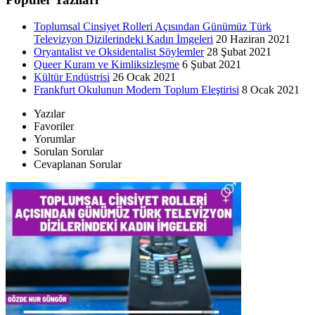
Toplumsal Cinsiyet Rolleri Açısından Günümüz Türk
Televizyon Dizilerindeki Kadın İmgeleri
20 Haziran 2021
Oryantalist ve Oksidentalist Söylemler
28 Şubat 2021
Queer Kuram ve Kimliksizleşme
6 Şubat 2021
Kültür Endüstrisi
26 Ocak 2021
Frankfurt Okulunun Modern Toplum Eleştirisi
8 Ocak 2021
Yazılar
Favoriler
Yorumlar
Sorulan Sorular
Cevaplanan Sorular