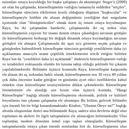
tutumları ortaya koyulduğu bir başka çalışmayı da aktarmıştır. Steger’e (2009)
ait olan bu çalışmada; küreselleşmenin varlığını tamamıyla reddeden “retçiler”,
küreselleşme sürecinin etkilerinin kısıtlı olduğunu düşünen “kuşkucular” ve
küreselleşmeyle birlikte ele alınan değişimlerin yeniliğine dair sorgulama
içerisinde olan “dönüştürücüler” olmak üzere üç tutum ortaya koyulmuştur.
Kaya, bu iki çalışmadan hareketle, çalışmasında iki uç nokta olan
küreselleşmenin yepyeni bir insani durum ortaya çıkardığını savunan görüşler
ile küreselleşmenin herhangi bir değişik dinamik ortaya koymadığını savunan
görüşleri ele almıştır. Çalışmasında iki aşırı ucu gösteren seçme çalışma ve
görüşlerden bahsedilerek küreselleşme sürecinin getirdiği yeniliklerin daha iyi
açıklanması amacıyla azami çeşitlilik örneklemesini tercih ettiğini belirten
Kaya’nın da “yenilikleri daha iyi açıklamak” ifadesiyle küreselleşmenin varlığı
ve tezahürleri noktasında olumlu bir tutuma sahip olduğu şeklinde bir çıkarım
yapılabilmektedir. Bölümün üçüncü kısmında Kaya, küreselleşme karşısında
ele alınan iki uç noktadan farklı olarak, küreselleşmenin son 30 veya 40 yıldan
çok daha öncesine kadar gittiğini ve günümüz ayırt edici özelliklerini kabul
etmekte olan küreselleşme teorisyenlerine dikkat çekmektedir. Küreselleşme
literatürünün ele alındığı son kısım olan üçüncü kısımda, “Hangi
Küreselleşme” başlığı altında küreselleşmenin ekonomik, politik ve kültürel
boyutlarını öne çıkaran çalışmalar ele alınmıştır. Bu bölüm, gelecek bölümler
için önemli bir ön bilgi kazandırmaktadır. Kitabın, “Ulustan Öteye mi?” başlığı
altında oluşturulan ikinci ana bölümünde Kaya, sadece ulus devletin değil ulus
toplumun da akıbeti ile ilgili tartışmaların ele alınacağını belirtmektedir. Ulus
toplumlar, modern dönemin temel yapı taşları olmuşlardır. Küreselleşme
tartışmalarında ortaya çıkan önemli sorulardan biri de, küreselleşmenin ulus