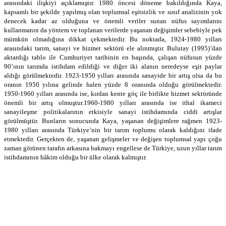
arasındaki ilişkiyi açıklamıştır. 1980 öncesi döneme bakıldığında Kaya,
kapsamlı bir şekilde yapılmış olan toplumsal eşitsizlik ve sınıf analizinin yok
denecek kadar az olduğuna ve önemli veriler sunan nüfus sayımlarını
kullanmanın da yöntem ve toplanan verilerde yaşanan değişimler sebebiyle pek
mümkün olmadığına dikkat çekmektedir. Bu noktada, 1924-1980 yılları
arasındaki tarım, sanayi ve hizmet sektörü ele alınmıştır. Bulutay (1995)’dan
aktardığı tablo ile Cumhuriyet tarihinin en başında, çalışan nüfusun yüzde
90’ının tarımda istihdam edildiği ve diğer iki alanın neredeyse eşit paylar
aldığı görülmektedir. 1923-1950 yılları arasında sanayide bir artış olsa da bu
oranın 1950 yılına gelinde halen yüzde 8 oranında olduğu görülmektedir.
1950-1960 yılları arasında ise, kırdan kente göç ile birlikte hizmet sektöründe
önemli bir artış olmuştur.1960-1980 yılları arasında ise ithal ikameci
sanayileşme politikalarının etkisiyle sanayi istihdamında ciddi artışlar
görülmüştür. Bunların sonucunda Kaya, yaşanan değişimlere rağmen 1923-
1980 yılları arasında Türkiye’nin bir tarım toplumu olarak kaldığını ifade
etmektedir. Gerçekten de, yaşanan gelişmeler ve değişen toplumsal yapı çoğu
zaman görünen tarafın arkasına bakmayı engellese de Türkiye, uzun yıllar tarım
istihdamının hâkim olduğu bir ülke olarak kalmıştır.