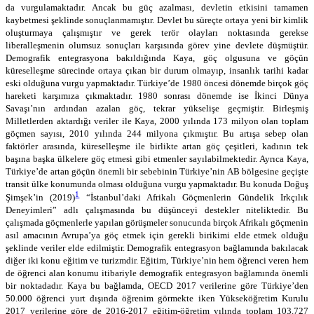
da vurgulamaktadır. Ancak bu güç azalması, devletin etkisini tamamen
kaybetmesi şeklinde sonuçlanmamıştır. Devlet bu süreçte ortaya yeni bir kimlik
oluşturmaya çalışmıştır ve gerek terör olayları noktasında gerekse
liberalleşmenin olumsuz sonuçları karşısında görev yine devlete düşmüştür.
Demografik entegrasyona bakıldığında Kaya, göç olgusuna ve göçün
küreselleşme sürecinde ortaya çıkan bir durum olmayıp, insanlık tarihi kadar
eski olduğuna vurgu yapmaktadır. Türkiye’de 1980 öncesi dönemde birçok göç
hareketi karşımıza çıkmaktadır. 1980 sonrası dönemde ise İkinci Dünya
Savaşı’nın ardından azalan göç, tekrar yükselişe geçmiştir. Birleşmiş
Milletlerden aktardığı veriler ile Kaya, 2000 yılında 173 milyon olan toplam
göçmen sayısı, 2010 yılında 244 milyona çıkmıştır. Bu artışa sebep olan
faktörler arasında, küreselleşme ile birlikte artan göç çeşitleri, kadının tek
başına başka ülkelere göç etmesi gibi etmenler sayılabilmektedir. Ayrıca Kaya,
Türkiye’de artan göçün önemli bir sebebinin Türkiye’nin AB bölgesine geçişte
transit ülke konumunda olması olduğuna vurgu yapmaktadır. Bu konuda
Doğuş
1
Şimşek’in (2019)
“İstanbul’daki Afrikalı Göçmenlerin Gündelik Irkçılık
Deneyimleri” adlı çalışmasında bu düşünceyi destekler niteliktedir. Bu
çalışmada göçmenlerle yapılan görüşmeler sonucunda birçok Afrikalı göçmenin
asıl amacının Avrupa’ya göç etmek için gerekli birikimi elde etmek olduğu
şeklinde veriler elde edilmiştir. Demografik entegrasyon bağlamında bakılacak
diğer iki konu eğitim ve turizmdir. Eğitim, Türkiye’nin hem öğrenci veren hem
de öğrenci alan konumu itibariyle demografik entegrasyon bağlamında önemli
bir noktadadır. Kaya bu bağlamda, OECD 2017 verilerine göre Türkiye’den
50.000 öğrenci yurt dışında öğrenim görmekte iken Yükseköğretim Kurulu
2017 verilerine göre de 2016-2017 eğitim-öğretim yılında toplam 103.727