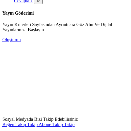
Cevapla
↓
18
Yayın Göderimi
Yayın Kriterleri Sayfasından Ayrıntılara Göz Atın Ve Dijital
Yayınlarınıza Başlayın.
Oluşturun
Sosyal Medyada Bizi Takip Edebilirsiniz
Beğen
Takip
Takip
Abone
Takip
Takip