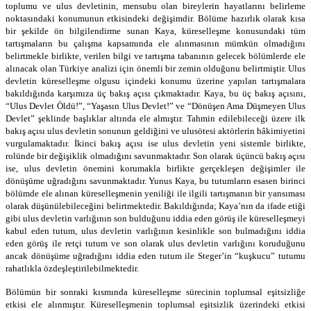
toplumu ve ulus devletinin, mensubu olan bireylerin hayatlarını belirleme
noktasındaki konumunun etkisindeki değişimdir. Bölüme hazırlık olarak kısa
bir şekilde ön bilgilendirme sunan Kaya, küreselleşme konusundaki tüm
tartışmaların bu çalışma kapsamında ele alınmasının mümkün olmadığını
belirtmekle birlikte, verilen bilgi ve tartışma tabanının gelecek bölümlerde ele
alınacak olan Türkiye analizi için önemli bir zemin olduğunu belirtmiştir. Ulus
devletin küreselleşme olgusu içindeki konumu üzerine yapılan tartışmalara
bakıldığında karşımıza üç bakış açısı çıkmaktadır. Kaya, bu üç bakış açısını,
“Ulus Devlet Öldü!”, “Yaşasın Ulus Devlet!” ve “Dönüşen Ama Düşmeyen Ulus
Devlet” şeklinde başlıklar altında ele almıştır. Tahmin edilebileceği üzere ilk
bakış açısı ulus devletin sonunun geldiğini ve ulusötesi aktörlerin hâkimiyetini
vurgulamaktadır. İkinci bakış açısı ise ulus devletin yeni sistemle birlikte,
rolünde bir değişiklik olmadığını savunmaktadır. Son olarak üçüncü bakış açısı
ise, ulus devletin önemini korumakla birlikte gerçekleşen değişimler ile
dönüşüme uğradığını savunmaktadır. Yunus Kaya, bu tutumların esasen birinci
bölümde ele alınan küreselleşmenin yeniliği ile ilgili tartışmanın bir yansıması
olarak düşünülebileceğini belirtmektedir. Bakıldığında; Kaya’nın da ifade etiği
gibi ulus devletin varlığının son bulduğunu iddia eden görüş ile küreselleşmeyi
kabul eden tutum, ulus devletin varlığının kesinlikle son bulmadığını iddia
eden görüş ile retçi tutum ve son olarak ulus devletin varlığını koruduğunu
ancak dönüşüme uğradığını iddia eden tutum ile Steger’in “kuşkucu” tutumu
rahatlıkla özdeşleştirilebilmektedir.
Bölümün bir sonraki kısmında küreselleşme sürecinin toplumsal eşitsizliğe
etkisi ele alınmıştır. Küreselleşmenin toplumsal eşitsizlik üzerindeki etkisi