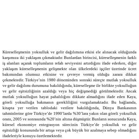
Küreselleşmenin yoksulluk ve gelir dağılımına etkisi ele alınacak olduğunda
karşımıza iki yaklaşım çıkmaktadır. Bunlardan birincisi, küreselleşmenin farklı
iş alanları açarak toplumların refah seviyesini artırdığını ifade ederken, diğer
yaklaşım küreselleşmenin gelişmekte olan ülkelerdeki işçiler üzerinde ücret
bakımından olumsuz etkisine ve çevreye vermiş olduğu zarara dikkat
çekmektedir. Türkiye’nin 1980 döneminden sonraki süreçte mutlak yoksulluk
ve gelir dağılımı durumuna bakıldığında, küreselleşme ile birlikte yoksulluğun
ve gelir eşitsizliğinin azaldığı veya hiç değişmediği görülmektedir. Ancak
mutlak yoksulluğun hayat pahalılığını dikkate almadığını ifade eden Kaya,
göreli yoksulluğa bakmanın gerekliliğini vurgulamaktadır. Bu bağlamda,
kitapta yer verilen tablodaki verilere bakıldığında, Dünya Bankasının
tahminlerine göre Türkiye’de 1990’larda %30’lara yakın olan göreli yoksulluk
oranı, 2005 ve sonrasında %20’nin altına düşmüştür. Bunların sonucunda Kaya,
küresel ekonomiye entegrasyon sürecinin Türkiye’de yoksulluk ve gelir
eşitsizliği konusunda bir artışa veya çok büyük bir azalmaya sebep olmadığını
ifadeleriyle konuyu özetlemektedir.