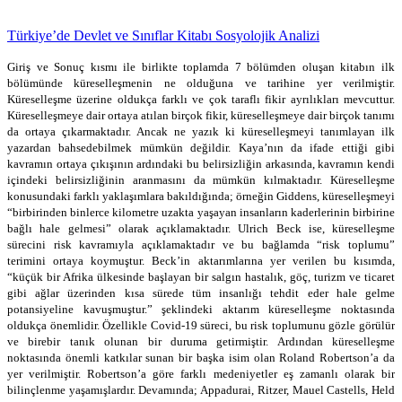
Türkiye’de Devlet ve Sınıflar Kitabı Sosyolojik Analizi
Giriş ve Sonuç kısmı ile birlikte toplamda 7 bölümden oluşan kitabın ilk
bölümünde küreselleşmenin ne olduğuna ve tarihine yer verilmiştir.
Küreselleşme üzerine oldukça farklı ve çok taraflı fikir ayrılıkları mevcuttur.
Küreselleşmeye dair ortaya atılan birçok fikir, küreselleşmeye dair birçok tanımı
da ortaya çıkarmaktadır. Ancak ne yazık ki küreselleşmeyi tanımlayan ilk
yazardan bahsedebilmek mümkün değildir. Kaya’nın da ifade ettiği gibi
kavramın ortaya çıkışının ardındaki bu belirsizliğin arkasında, kavramın kendi
içindeki belirsizliğinin aranmasını da mümkün kılmaktadır. Küreselleşme
konusundaki farklı yaklaşımlara bakıldığında; örneğin Giddens, küreselleşmeyi
“birbirinden binlerce kilometre uzakta yaşayan insanların kaderlerinin birbirine
bağlı hale gelmesi” olarak açıklamaktadır. Ulrich Beck ise, küreselleşme
sürecini risk kavramıyla açıklamaktadır ve bu bağlamda “risk toplumu”
terimini ortaya koymuştur. Beck’in aktarımlarına yer verilen bu kısımda,
“küçük bir Afrika ülkesinde başlayan bir salgın hastalık, göç, turizm ve ticaret
gibi ağlar üzerinden kısa sürede tüm insanlığı tehdit eder hale gelme
potansiyeline kavuşmuştur.” şeklindeki aktarım küreselleşme noktasında
oldukça önemlidir. Özellikle Covid-19 süreci, bu risk toplumunu gözle görülür
ve birebir tanık olunan bir duruma getirmiştir. Ardından küreselleşme
noktasında önemli katkılar sunan bir başka isim olan Roland Robertson’a da
yer verilmiştir. Robertson’a göre farklı medeniyetler eş zamanlı olarak bir
bilinçlenme yaşamışlardır. Devamında; Appadurai, Ritzer, Mauel Castells, Held