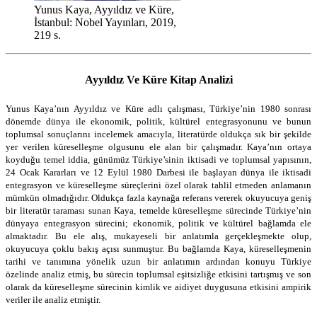
Yunus Kaya, Ayyıldız ve Küre,
İstanbul: Nobel Yayınları, 2019,
219 s.
Ayyıldız Ve Küre Kitap Analizi
Yunus Kaya’nın Ayyıldız ve Küre adlı çalışması, Türkiye’nin 1980 sonrası
dönemde dünya ile ekonomik, politik, kültürel entegrasyonunu ve bunun
toplumsal sonuçlarını incelemek amacıyla, literatürde oldukça sık bir şekilde
yer verilen küreselleşme olgusunu ele alan bir çalışmadır. Kaya’nın ortaya
koyduğu temel iddia, günümüz Türkiye’sinin iktisadi ve toplumsal yapısının,
24 Ocak Kararları ve 12 Eylül 1980 Darbesi ile başlayan dünya ile iktisadi
entegrasyon ve küreselleşme süreçlerini özel olarak tahlil etmeden anlamanın
mümkün olmadığıdır. Oldukça fazla kaynağa referans vererek okuyucuya geniş
bir literatür taraması sunan Kaya, temelde küreselleşme sürecinde Türkiye’nin
dünyaya entegrasyon sürecini; ekonomik, politik ve kültürel bağlamda ele
almaktadır. Bu ele alış, mukayeseli bir anlatımla gerçekleşmekte olup,
okuyucuya çoklu bakış açısı sunmuştur. Bu bağlamda Kaya, küreselleşmenin
tarihi ve tanımına yönelik uzun bir anlatımın ardından konuyu Türkiye
özelinde analiz etmiş, bu sürecin toplumsal eşitsizliğe etkisini tartışmış ve son
olarak da küreselleşme sürecinin kimlik ve aidiyet duygusuna etkisini ampirik
veriler ile analiz etmiştir.