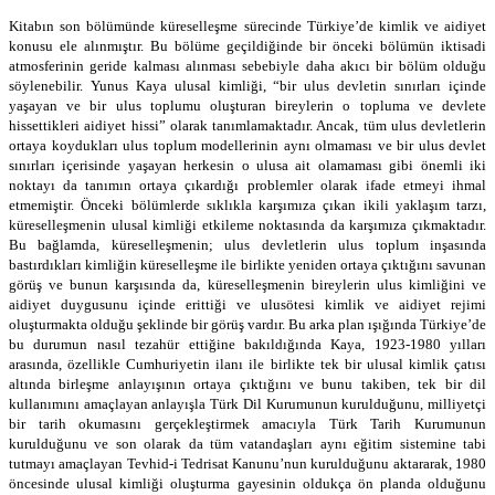
Kitabın son bölümünde küreselleşme sürecinde Türkiye’de kimlik ve aidiyet
konusu ele alınmıştır. Bu bölüme geçildiğinde bir önceki bölümün iktisadi
atmosferinin geride kalması alınması sebebiyle daha akıcı bir bölüm olduğu
söylenebilir. Yunus Kaya ulusal kimliği, “bir ulus devletin sınırları içinde
yaşayan ve bir ulus toplumu oluşturan bireylerin o topluma ve devlete
hissettikleri aidiyet hissi” olarak tanımlamaktadır. Ancak, tüm ulus devletlerin
ortaya koydukları ulus toplum modellerinin aynı olmaması ve bir ulus devlet
sınırları içerisinde yaşayan herkesin o ulusa ait olamaması gibi önemli iki
noktayı da tanımın ortaya çıkardığı problemler olarak ifade etmeyi ihmal
etmemiştir. Önceki bölümlerde sıklıkla karşımıza çıkan ikili yaklaşım tarzı,
küreselleşmenin ulusal kimliği etkileme noktasında da karşımıza çıkmaktadır.
Bu bağlamda, küreselleşmenin; ulus devletlerin ulus toplum inşasında
bastırdıkları kimliğin küreselleşme ile birlikte yeniden ortaya çıktığını savunan
görüş ve bunun karşısında da, küreselleşmenin bireylerin ulus kimliğini ve
aidiyet duygusunu içinde erittiği ve ulusötesi kimlik ve aidiyet rejimi
oluşturmakta olduğu şeklinde bir görüş vardır. Bu arka plan ışığında Türkiye’de
bu durumun nasıl tezahür ettiğine bakıldığında Kaya, 1923-1980 yılları
arasında, özellikle Cumhuriyetin ilanı ile birlikte tek bir ulusal kimlik çatısı
altında birleşme anlayışının ortaya çıktığını ve bunu takiben, tek bir dil
kullanımını amaçlayan anlayışla Türk Dil Kurumunun kurulduğunu, milliyetçi
bir tarih okumasını gerçekleştirmek amacıyla Türk Tarih Kurumunun
kurulduğunu ve son olarak da tüm vatandaşları aynı eğitim sistemine tabi
tutmayı amaçlayan Tevhid-i Tedrisat Kanunu’nun kurulduğunu aktararak, 1980
öncesinde ulusal kimliği oluşturma gayesinin oldukça ön planda olduğunu