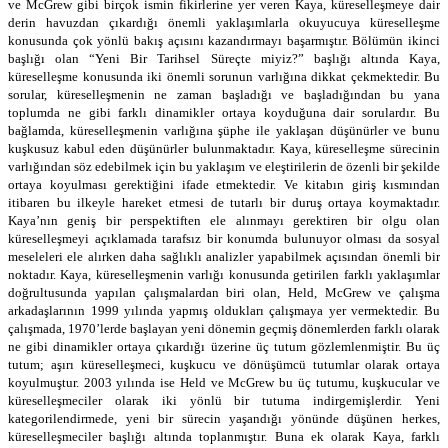
ve McGrew gibi birçok ismin fikirlerine yer veren Kaya, küreselleşmeye dair
derin havuzdan çıkardığı önemli yaklaşımlarla okuyucuya küreselleşme
konusunda çok yönlü bakış açısını kazandırmayı başarmıştır. Bölümün ikinci
başlığı olan “Yeni Bir Tarihsel Süreçte miyiz?” başlığı altında Kaya,
küreselleşme konusunda iki önemli sorunun varlığına dikkat çekmektedir. Bu
sorular, küreselleşmenin ne zaman başladığı ve başladığından bu yana
toplumda ne gibi farklı dinamikler ortaya koyduğuna dair sorulardır. Bu
bağlamda, küreselleşmenin varlığına şüphe ile yaklaşan düşünürler ve bunu
kuşkusuz kabul eden düşünürler bulunmaktadır. Kaya, küreselleşme sürecinin
varlığından söz edebilmek için bu yaklaşım ve eleştirilerin de özenli bir şekilde
ortaya koyulması gerektiğini ifade etmektedir. Ve kitabın giriş kısmından
itibaren bu ilkeyle hareket etmesi de tutarlı bir duruş ortaya koymaktadır.
Kaya’nın geniş bir perspektiften ele alınmayı gerektiren bir olgu olan
küreselleşmeyi açıklamada tarafsız bir konumda bulunuyor olması da sosyal
meseleleri ele alırken daha sağlıklı analizler yapabilmek açısından önemli bir
noktadır. Kaya, küreselleşmenin varlığı konusunda getirilen farklı yaklaşımlar
doğrultusunda yapılan çalışmalardan biri olan, Held, McGrew ve çalışma
arkadaşlarının 1999 yılında yapmış oldukları çalışmaya yer vermektedir. Bu
çalışmada, 1970’lerde başlayan yeni dönemin geçmiş dönemlerden farklı olarak
ne gibi dinamikler ortaya çıkardığı üzerine üç tutum gözlemlenmiştir. Bu üç
tutum; aşırı küreselleşmeci, kuşkucu ve dönüşümcü tutumlar olarak ortaya
koyulmuştur. 2003 yılında ise Held ve McGrew bu üç tutumu, kuşkucular ve
küreselleşmeciler olarak iki yönlü bir tutuma indirgemişlerdir. Yeni
kategorilendirmede, yeni bir sürecin yaşandığı yönünde düşünen herkes,
küreselleşmeciler başlığı altında toplanmıştır. Buna ek olarak Kaya, farklı