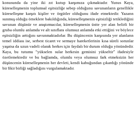
konusunda da yine iki zıt kutup karşımıza çıkmaktadır. Yunus Kaya,
küreselleşmenin toplumsal eşitsizliğe sebep olduğunu savunanların genellikle
küreselleşme karşıtı kişiler ve örgütler olduğunu ifade etmektedir. Yazarın
sunmuş olduğu örneklere bakıldığında, küreselleşmenin eşitsizliği tetiklediğini
savunan düşünür ve araştırmacılar, küreselleşmenin üstte yer alan belirli bir
gruba olumlu anlamda ve alt sınıflara olumsuz anlamda etki ettiğini ve böylece
eşitsizliğin arttığını savunmaktadırlar. Bu düşüncenin karşısında yer alanların
temel iddiası ise, serbest ticaret ve sermaye hareketlerinin kısa süreli sorunlar
yaşatsa da uzun vadeli olarak herkes için faydalı bir durum olduğu yönündedir.
Kaya, bu tutumu “yükselen sular herkesin gemisini yükseltir” ifadesiyle
özetlemektedir ve bu bağlamda, olumlu veya olumsuz fark etmeksizin her
düşüncenin küreselleşmenin her devleti, kendi kabuğundan çıkardığı yönünde
bir fikir birliği sağladığını vurgulamaktadır.