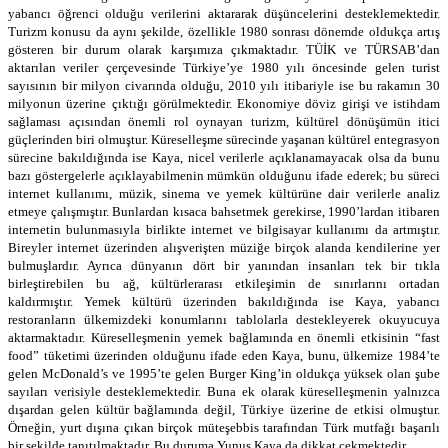
yabancı öğrenci olduğu verilerini aktararak düşüncelerini desteklemektedir.
Turizm konusu da aynı şekilde, özellikle 1980 sonrası dönemde oldukça artış
gösteren bir durum olarak karşımıza çıkmaktadır. TÜİK ve TÜRSAB’dan
aktarılan veriler çerçevesinde Türkiye’ye 1980 yılı öncesinde gelen turist
sayısının bir milyon civarında olduğu, 2010 yılı itibariyle ise bu rakamın 30
milyonun üzerine çıktığı görülmektedir. Ekonomiye döviz girişi ve istihdam
sağlaması açısından önemli rol oynayan turizm, kültürel dönüşümün itici
güçlerinden biri olmuştur. Küreselleşme sürecinde yaşanan kültürel entegrasyon
sürecine bakıldığında ise Kaya, nicel verilerle açıklanamayacak olsa da bunu
bazı göstergelerle açıklayabilmenin mümkün olduğunu ifade ederek; bu süreci
internet kullanımı, müzik, sinema ve yemek kültürüne dair verilerle analiz
etmeye çalışmıştır. Bunlardan kısaca bahsetmek gerekirse, 1990’lardan itibaren
internetin bulunmasıyla birlikte internet ve bilgisayar kullanımı da artmıştır.
Bireyler internet üzerinden alışverişten müziğe birçok alanda kendilerine yer
bulmuşlardır. Ayrıca dünyanın dört bir yanından insanları tek bir tıkla
birleştirebilen bu ağ, kültürlerarası etkileşimin de sınırlarını ortadan
kaldırmıştır. Yemek kültürü üzerinden bakıldığında ise Kaya, yabancı
restoranların ülkemizdeki konumlarını tablolarla destekleyerek okuyucuya
aktarmaktadır. Küreselleşmenin yemek bağlamında en önemli etkisinin “fast
food” tüketimi üzerinden olduğunu ifade eden Kaya, bunu, ülkemize 1984’te
gelen McDonald’s ve 1995’te gelen Burger King’in oldukça yüksek olan şube
sayıları verisiyle desteklemektedir. Buna ek olarak küreselleşmenin yalnızca
dışardan gelen kültür bağlamında değil, Türkiye üzerine de etkisi olmuştur.
Örneğin, yurt dışına çıkan birçok müteşebbis tarafından Türk mutfağı başarılı
bir şekilde tanıtılmaktadır. Bu duruma Yunus Kaya da dikkat çekmektedir.