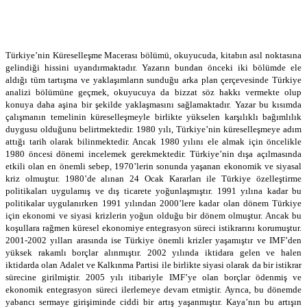
Türkiye’nin Küreselleşme Macerası bölümü, okuyucuda, kitabın asıl noktasına
gelindiği hissini uyandırmaktadır. Yazarın bundan önceki iki bölümde ele
aldığı tüm tartışma ve yaklaşımların sunduğu arka plan çerçevesinde Türkiye
analizi bölümüne geçmek, okuyucuya da bizzat söz hakkı vermekte olup
konuya daha aşina bir şekilde yaklaşmasını sağlamaktadır. Yazar bu kısımda
çalışmanın temelinin küreselleşmeyle birlikte yükselen karşılıklı bağımlılık
duygusu olduğunu belirtmektedir. 1980 yılı, Türkiye’nin küreselleşmeye adım
attığı tarih olarak bilinmektedir. Ancak 1980 yılını ele almak için öncelikle
1980 öncesi dönemi incelemek gerekmektedir. Türkiye’nin dışa açılmasında
etkili olan en önemli sebep, 1970’lerin sonunda yaşanan ekonomik ve siyasal
kriz olmuştur. 1980’de alınan 24 Ocak Kararları ile Türkiye özelleştirme
politikaları uygulamış ve dış ticarete yoğunlaşmıştır. 1991 yılına kadar bu
politikalar uygulanırken 1991 yılından 2000’lere kadar olan dönem Türkiye
için ekonomi ve siyasi krizlerin yoğun olduğu bir dönem olmuştur. Ancak bu
koşullara rağmen küresel ekonomiye entegrasyon süreci istikrarını korumuştur.
2001-2002 yılları arasında ise Türkiye önemli krizler yaşamıştır ve IMF’den
yüksek rakamlı borçlar alınmıştır. 2002 yılında iktidara gelen ve halen
iktidarda olan Adalet ve Kalkınma Partisi ile birlikte siyasi olarak da bir istikrar
sürecine girilmiştir. 2005 yılı itibariyle IMF’ye olan borçlar ödenmiş ve
ekonomik entegrasyon süreci ilerlemeye devam etmiştir. Ayrıca, bu dönemde
yabancı sermaye girişiminde ciddi bir artış yaşanmıştır. Kaya’nın bu artışın