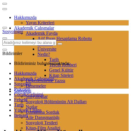
Hakkımızda
Yayın Kriterleri
Akademik Çalışmalar
Sosyologer
Akademik Fayda
Aöf Puan Hesaplama Robotu
Sertifika
Üniversite
Bildirimler
Nedir?
Tarih
Bildiriminiz bulunmamaktadır.
Tercih Rehberi
Genel Kültür
Hakkımızda
Kitap Siteleri
Akademik Çalışmalar
Değerlendirme Yazısı
Sosyoloji
Denemeler
Psikoloji
Sosyoloji
Çocuk Gelişimi
Sosyologlar
Felsefe
Sosyoloji Bölümünün Alt Dalları
Tarih
Notlar
Yüksek Lisans
Uzmanına Sorduk
İletişim
Aile Danışmanlığı
Sosyoloji Testleri
Kitap-Film Analizi