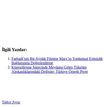
İlgili Yazılar:
Farhadi’nin Bir Ayrılık Filmine Marx’ın Toplumsal Eşitsizlik
Bağlamında Değerlendirme
Küreselleşme Sürecinde Meydana Gelen Tüketim
Alışkanlıklarındaki Değişim; Türkiye Örneği Proje
Tuğçe Ayrıç