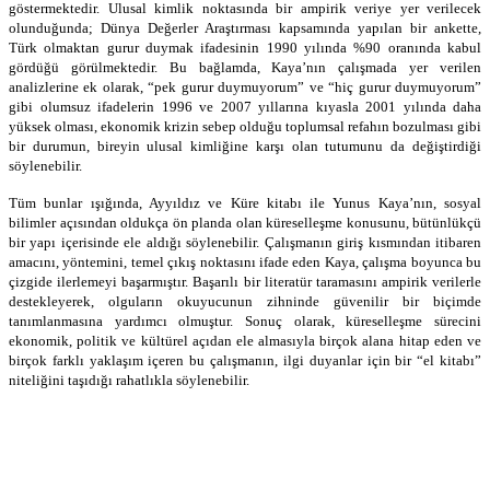
göstermektedir. Ulusal kimlik noktasında bir ampirik veriye yer verilecek
olunduğunda; Dünya Değerler Araştırması kapsamında yapılan bir ankette,
Türk olmaktan gurur duymak ifadesinin 1990 yılında %90 oranında kabul
gördüğü görülmektedir. Bu bağlamda, Kaya’nın çalışmada yer verilen
analizlerine ek olarak, “pek gurur duymuyorum” ve “hiç gurur duymuyorum”
gibi olumsuz ifadelerin 1996 ve 2007 yıllarına kıyasla 2001 yılında daha
yüksek olması, ekonomik krizin sebep olduğu toplumsal refahın bozulması gibi
bir durumun, bireyin ulusal kimliğine karşı olan tutumunu da değiştirdiği
söylenebilir.
Tüm bunlar ışığında, Ayyıldız ve Küre kitabı ile Yunus Kaya’nın, sosyal
bilimler açısından oldukça ön planda olan küreselleşme konusunu, bütünlükçü
bir yapı içerisinde ele aldığı söylenebilir. Çalışmanın giriş kısmından itibaren
amacını, yöntemini, temel çıkış noktasını ifade eden Kaya, çalışma boyunca bu
çizgide ilerlemeyi başarmıştır. Başarılı bir literatür taramasını ampirik verilerle
destekleyerek, olguların okuyucunun zihninde güvenilir bir biçimde
tanımlanmasına yardımcı olmuştur. Sonuç olarak, küreselleşme sürecini
ekonomik, politik ve kültürel açıdan ele almasıyla birçok alana hitap eden ve
birçok farklı yaklaşım içeren bu çalışmanın, ilgi duyanlar için bir “el kitabı”
niteliğini taşıdığı rahatlıkla söylenebilir.