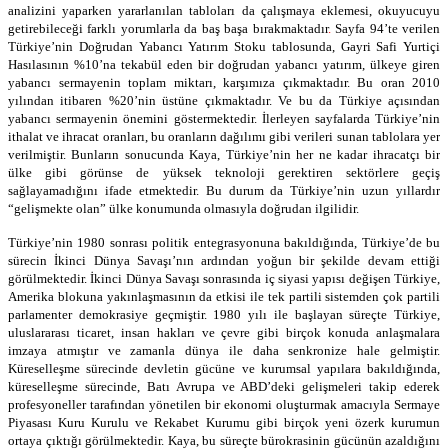
analizini yaparken yararlanılan tabloları da çalışmaya eklemesi, okuyucuyu
getirebileceği farklı yorumlarla da
baş başa
bırakmaktadır
.
Sayfa 94’te verilen
Türkiye’nin Doğrudan Yabancı Yatırım Stoku tablosunda, Gayri Safi Yurtiçi
Hasılasının %10’na tekabül eden bir doğrudan yabancı yatırım, ülkeye giren
yabancı sermayenin toplam miktarı, karşımıza çıkmaktadır. Bu oran 2010
yılından itibaren %20’nin üstüne çıkmaktadır. Ve bu da Türkiye açısından
yabancı sermayenin önemini göstermektedir. İlerleyen sayfalarda Türkiye’nin
ithalat ve ihracat oranları, bu oranların dağılımı gibi verileri sunan tablolara yer
verilmiştir. Bunların sonucunda Kaya, Türkiye’nin her ne kadar ihracatçı bir
ülke gibi görünse de yüksek teknoloji gerektiren sektörlere geçiş
sağlayamadığını ifade etmektedir. Bu durum da Türkiye’nin uzun yıllardır
“gelişmekte olan” ülke konumunda olmasıyla doğrudan ilgilidir.
Türkiye’nin 1980 sonrası politik entegrasyonuna bakıldığında, Türkiye’de bu
sürecin İkinci Dünya Savaşı’nın ardından yoğun bir şekilde devam ettiği
görülmektedir. İkinci Dünya Savaşı sonrasında iç siyasi yapısı değişen Türkiye,
Amerika blokuna yakınlaşmasının da etkisi ile tek partili sistemden çok partili
parlamenter demokrasiye geçmiştir. 1980 yılı ile başlayan süreçte Türkiye,
uluslararası ticaret, insan hakları ve çevre gibi birçok konuda anlaşmalara
imzaya atmıştır ve zamanla dünya ile daha senkronize hale gelmiştir.
Küreselleşme sürecinde devletin gücüne ve kurumsal yapılara bakıldığında,
küreselleşme sürecinde, Batı Avrupa ve ABD’deki gelişmeleri takip ederek
profesyoneller tarafından yönetilen bir ekonomi oluşturmak amacıyla Sermaye
Piyasası Kuru Kurulu ve Rekabet Kurumu gibi birçok yeni özerk kurumun
ortaya çıktığı görülmektedir. Kaya, bu süreçte bürokrasinin gücünün azaldığını