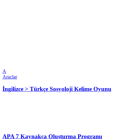
A
Araçlar
İngilizce > Türkçe Sosyoloji Kelime Oyunu
APA 7 Kaynakça Oluşturma Programı