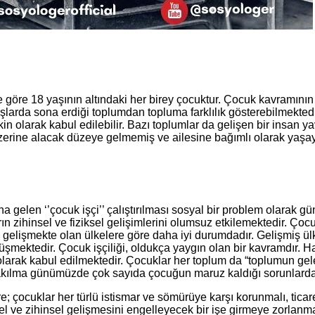
göre 18 yaşının altındaki her birey çocuktur. Çocuk kavramının 
şlarda sona erdiği toplumdan topluma farklılık gösterebilmekte
işkin olarak kabul edilebilir. Bazı toplumlar da gelişen bir ins
erine alacak düzeye gelmemiş ve ailesine bağımlı olarak yaşaya
 gelen ‘’çocuk işçi’’ çalıştırılması sosyal bir problem olarak 
rın zihinsel ve fiziksel gelişimlerini olumsuz etkilemektedir. Ço
ı, gelişmekte olan ülkelere göre daha iyi durumdadır. Gelişmiş ü
düşmektedir. Çocuk işçiliği, oldukça yaygın olan bir kavramdır. 
i olarak kabul edilmektedir. Çocuklar her toplum da “toplumun g
akılma günümüzde çok sayıda çocuğun maruz kaldığı sorunlardan
öre; çocuklar her türlü istismar ve sömürüye karşı korunmalı, ti
ksel ve zihinsel gelişmesini engelleyecek bir işe girmeye zorlanm