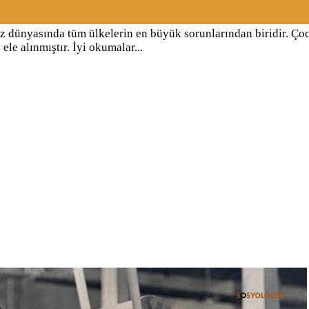
üz dünyasında tüm ülkelerin en büyük sorunlarından biridir. Ço
le alınmıştır. İyi okumalar...