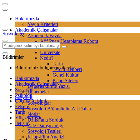
Hakkımızda
Yayın Kriterleri
Akademik Çalışmalar
Sosyologer
Akademik Fayda
Aöf Puan Hesaplama Robotu
Sertifika
Üniversite
Bildirimler
Nedir?
Tarih
Bildiriminiz bulunmamaktadır.
Tercih Rehberi
Genel Kültür
Hakkımızda
Kitap Siteleri
Akademik Çalışmalar
Değerlendirme Yazısı
Sosyoloji
Denemeler
Psikoloji
Sosyoloji
Çocuk Gelişimi
Sosyologlar
Felsefe
Sosyoloji Bölümünün Alt Dalları
Tarih
Notlar
Yüksek Lisans
Uzmanına Sorduk
İletişim
Aile Danışmanlığı
Sosyoloji Testleri
Kitap-Film Analizi