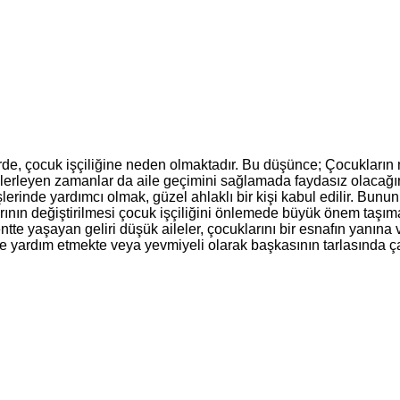
de, çocuk işçiliğine neden olmaktadır. Bu düşünce; Çocukların m
ilerleyen zamanlar da aile geçimini sağlamada faydasız olacağın
rinde yardımcı olmak, güzel ahlaklı bir kişi kabul edilir. Bunun
rının değiştirilmesi çocuk işçiliğini önlemede büyük önem taşım
Kentte yaşayan geliri düşük aileler, çocuklarını bir esnafın yanı
ne yardım etmekte veya yevmiyeli olarak başkasının tarlasında ç