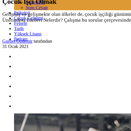
Çocuk İşçi Olmak
Bağımlılık
Soru Cevap
Psikoloji
Gelişmiş ve gelişmekte olan ülkeler de, çocuk işçiliği günüm
Çocuk Gelişimi
Üzerindeki Etkileri Nelerdir? Çalışma bu sorular çerçevesinde e
Felsefe
Tarih
Yüksek Lisans
İletişim
Gurbet Özdemir
tarafından
31 Ocak 2021