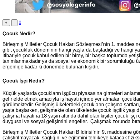
0
+
-
Çocuk Nedir?
Birleşmiş Milletler Çocuk Hakları Sözleşmesi’nin 1. maddesine 
gibi, çocukluk döneminin hangi yaşlarda başladığı ve hangi ya
itibariyle çocuk kabul edilen bir birey, bir başka toplumda yet
tanımlanmaktadır ya da sosyal ve ekonomik bir sorumluluğu üz
ergenliğe kadar ki dönemde bulunan kişidir.
Çocuk İşçi Nedir?
Küçük yaşlarda çocukların işgücü piyasasına girmeleri anlamına
gelir elde etmek amacıyla iş hayatı içinde yer almaları çocukla
görülmektedir. Gelişmiş ülkelerdeki çocukların çalışma şartlar
yaşta başlarken, gelişmekte olan ülkelerde çocuk işçilik yaşı 
çalışma hayatına 18 yaşın altında dahil olan kişiler çocuk işç
duygusal ve sosyal gelişimini engeller. Çalışmak zorunda bır
Birleşmiş Milletler Çocuk Hakları Bildirisi’nin 9. maddesine g
çalıştırılmayacak, sağlığını ve eğitimini tehlikeye katacak fizi