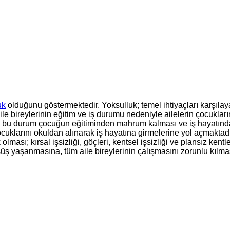
uk
olduğunu göstermektedir. Yoksulluk; temel ihtiyaçları karşıl
aile bireylerinin eğitim ve iş durumu nedeniyle ailelerin çocuklar
cak bu durum çocuğun eğitiminden mahrum kalması ve iş hayatın
çocuklarını okuldan alınarak iş hayatına girmelerine yol açmaktad
 olması; kırsal işsizliği, göçleri, kentsel işsizliği ve plansız ke
şüş yaşanmasına, tüm aile bireylerinin çalışmasını zorunlu kılma