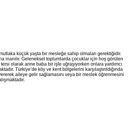
utlaka küçük yaşta bir mesleğe sahip olmaları gerektiğidir.
a inanılır. Geleneksel toplumlarda çocuklar için hoş görülen
 tersi olarak anne baba bir işle uğraşıyorken onlara yardımcı
aktadır.
Türkiye’de köy ve kent bölgelerini karşılaştırıldığında
na vererek aileye gelir sağlamasını veya bir meslek öğrenmesini
alışmaktadır.