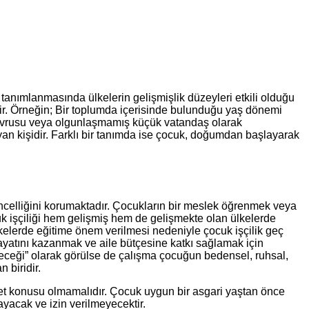
tanımlanmasında ülkelerin gelişmişlik düzeyleri etkili olduğu
dir. Örneğin; Bir toplumda içerisinde bulunduğu yaş dönemi
an yavrusu veya olgunlaşmamış küçük vatandaş olarak
n kişidir. Farklı bir tanımda ise çocuk, doğumdan başlayarak
güncelliğini korumaktadır. Çocukların bir meslek öğrenmek veya
cuk işçiliği hem gelişmiş hem de gelişmekte olan ülkelerde
lkelerde eğitime önem verilmesi nedeniyle çocuk işçilik geç
Hayatını kazanmak ve aile bütçesine katkı sağlamak için
eleceği” olarak görülse de çalışma çocuğun bedensel, ruhsal,
 biridir.
caret konusu olmamalıdır. Çocuk uygun bir asgari yaştan önce
ayacak ve izin verilmeyecektir.