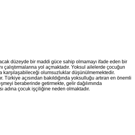
ayacak düzeyde bir maddi güce sahip olmamayı ifade eden bir
ını çalıştırmalarına yol açmaktadır. Yoksul ailelerde çocuğun
da karşılaşabileceği olumsuzluklar düşünülmemektedir.
ır. Türkiye açısından bakıldığında yoksulluğu artıran en önemli
ntleşmeyi beraberinde getirmekte, gelir dağılımında
sı adına çocuk işçiliğine neden olmaktadır.