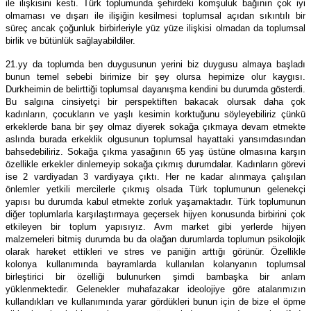
ile ilişkisini kesti. Türk toplumunda şehirdeki komşuluk bağının çok iyi
olmaması ve dışarı ile ilişiğin kesilmesi toplumsal açıdan sıkıntılı bir
süreç ancak çoğunluk birbirleriyle yüz yüze ilişkisi olmadan da toplumsal
birlik ve bütünlük sağlayabildiler.
21.yy da toplumda ben duygusunun yerini biz duygusu almaya başladı
bunun temel sebebi birimize bir şey olursa hepimize olur kaygısı.
Durkheimin de belirttiği toplumsal dayanışma kendini bu durumda gösterdi.
Bu salgına cinsiyetçi bir perspektiften bakacak olursak daha çok
kadınların, çocukların ve yaşlı kesimin korktuğunu söyleyebiliriz çünkü
erkeklerde bana bir şey olmaz diyerek sokağa çıkmaya devam etmekte
aslında burada erkeklik olgusunun toplumsal hayattaki yansımdasından
bahsedebiliriz. Sokağa çıkma yasağının 65 yaş üstüne olmasına karşın
özellikle erkekler dinlemeyip sokağa çıkmış durumdalar. Kadınların görevi
ise 2 vardiyadan 3 vardiyaya çıktı. Her ne kadar alınmaya çalışılan
önlemler yetkili mercilerle çıkmış olsada Türk toplumunun gelenekçi
yapısı bu durumda kabul etmekte zorluk yaşamaktadır. Türk toplumunun
diğer toplumlarla karşılaştırmaya geçersek hijyen konusunda birbirini çok
etkileyen bir toplum yapısıyız. Avm market gibi yerlerde hijyen
malzemeleri bitmiş durumda bu da olağan durumlarda toplumun psikolojik
olarak hareket ettikleri ve stres ve paniğin arttığı görünür. Özellikle
kolonya kullanımında bayramlarda kullanılan kolanyanın toplumsal
birleştirici bir özelliği bulunurken şimdi bambaşka bir anlam
yüklenmektedir. Gelenekler muhafazakar ideolojiye göre atalarımızın
kullandıkları ve kullanımında yarar gördükleri bunun için de bize el öpme