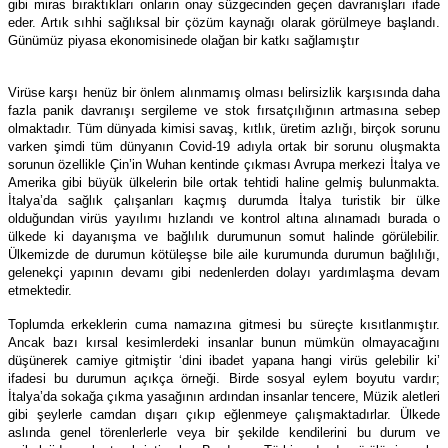
gibi miras bıraktıkları onların onay süzgecinden geçen davranışları ifade
eder. Artık sıhhi sağlıksal bir çözüm kaynağı olarak görülmeye başlandı.
Günümüz piyasa ekonomisinede olağan bir katkı sağlamıştır
Virüse karşı henüz bir önlem alınmamış olması belirsizlik karşısında daha
fazla panik davranışı sergileme ve stok fırsatçılığının artmasına sebep
olmaktadır. Tüm dünyada kimisi savaş, kıtlık, üretim azlığı, birçok sorunu
varken şimdi tüm dünyanın Covid-19 adıyla ortak bir sorunu oluşmakta
sorunun özellikle Çin’in Wuhan kentinde çıkması Avrupa merkezi İtalya ve
Amerika gibi büyük ülkelerin bile ortak tehtidi haline gelmiş bulunmakta.
İtalya’da sağlık çalışanları kaçmış durumda İtalya turistik bir ülke
olduğundan virüs yayılımı hızlandı ve kontrol altına alınamadı burada o
ülkede ki dayanışma ve bağlılık durumunun somut halinde görülebilir.
Ülkemizde de durumun kötüleşse bile aile kurumunda durumun bağlılığı,
gelenekçi yapının devamı gibi nedenlerden dolayı yardımlaşma devam
etmektedir.
Toplumda erkeklerin cuma namazına gitmesi bu süreçte kısıtlanmıştır.
Ancak bazı kırsal kesimlerdeki insanlar bunun mümkün olmayacağını
düşünerek camiye gitmiştir ‘dini ibadet yapana hangi virüs gelebilir ki’
ifadesi bu durumun açıkça örneği. Birde sosyal eylem boyutu vardır;
İtalya’da sokağa çıkma yasağının ardından insanlar tencere, Müzik aletleri
gibi şeylerle camdan dışarı çıkıp eğlenmeye çalışmaktadırlar. Ülkede
aslında genel törenlerlerle veya bir şekilde kendilerini bu durum ve