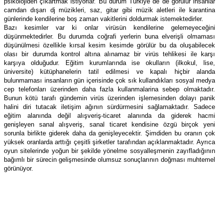
psikolojiden çıkartmak istiyorlar. Bu durum Türkiye de de görülür insanlar
camdan dışarı dj müzikleri, saz, gitar gibi müzik aletleri ile karantina
günlerinde kendilerine boş zaman vakitlerini doldurmak istemektedirler.
Bazı kesimler var ki onlar virüsün kendilerine gelemeyeceğini
düşünmektedirler. Bu durumda coğrafi yerlerin buna elverişli olmaması
düşünülmesi özellikle kırsal kesim kesimde görülür bu da oluşabilecek
olası bir durumda kontrol altına alınamaz bir virüs tehlikesi ile karşı
karşıya olduğudur. Eğitim kurumlarında ise okulların (ilkokul, lise,
üniversite) kütüphanelerin tatil edilmesi ve kapalı hiçbir alanda
bulunmaması insanların gün içerisinde çok sık kullandıkları sosyal medya
cep telefonları üzerinden daha fazla kullanmalarina sebep olmaktadır.
Bunun kötü tarafı gündemin virüs üzerinden işlemesinden dolayı panik
halini diri tutacak iletişim ağının sürdürmesini sağlamaktadır. Sadece
eğitim alanında değil alışveriş-ticaret alanında da giderek hacmi
genişleyen sanal alışveriş, sanal ticaret kendisine özgü birçok yeni
sorunla birlikte giderek daha da genişleyecektir. Şimdiden bu oranın çok
yüksek oranlarda arttığı çeşitli şirketler tarafından açıklanmaktadır. Ayrıca
oyun sitelerinde yoğun bir şekilde yönelme sosyalleşmenin zayıfladığının
bağımlı bir sürecin gelişmesinde olumsuz sonuçlarının doğması muhtemel
görünüyor.