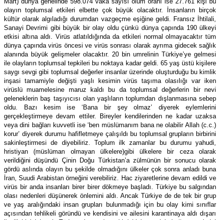
Mart) dünya genelinde 598.074 vaka sayısı ölüm oranı ise 27.761 kişi bu
olayın toplumsal etkileri elbette çok büyük olacaktır. İnsanların birçok
kültür olarak algıladığı durumdan vazgeçme eşiğine geldi. Fransız İhtilali,
Sanayi Devrimi gibi büyük bir olay oldu çünkü dünya çapında 190 ülkeyi
etkisi altına aldı. Virüs atlatıldığında da etkileri normal olmayacaktır tüm
dünya çapında virüs öncesi ve virüs sonrası olarak ayrıma gidecek sağlık
alanında büyük gelişmeler olacaktır. 20 bin umrelinin Türkiye’ye gelmesi
ile olayların toplumsal tepkileri bu noktaya kadar geldi. 65 yaş üstü kişilere
saygı sevgi gibi toplumsal değerler insanlar üzerinde oluşturduğu bu kimlik
inşasi tamamiyle değişti yaşlı kesimin virüs taşıma olasılığı var iken
virüslü muamelesine maruz kaldı bu da toplumsal değerlerin bir nevi
geleneklerin baş taşıyıcısı olan yaşlıların toplumdan dışlanmasına sebep
oldu. Bazı kesim ise ‘Bana bir şey olmaz’ diyerek eylemlerini
gerçekleştirmeye devam ettiler. Bireyler kendilerinden ne kadar uzaksa
veya dini bağları kuvvetli ise ‘ben müslümanım bana ne olabilir Allah (c.c.)
korur’ diyerek durumu hafifletmeye çalışıldı bu toplumsal grupların birbirini
sakinleştirmesi de diyebiliriz. Toplum ilk zamanlar bu durumu yahudi,
hristiyan (müslüman olmayan ülkelere)gibi ülkelere bir ceza olarak
verildiğini düşündü Çinin Doğu Türkistan’a zülmünün bir sonucu olarak
gördü aslında olayın bu şekilde olmadığını ülkeler çok sonra anladı buna
İran, Suudi Arabistan örneğini verebiliriz. Hac ziyaretlerine devam edildi ve
virüs bir anda insanları birer birer dökmeye başladı. Türkiye bu salgından
olası nedenleri düşünerek önlemini aldı. Ancak Türkiye de de tek bir grup
ve yaş aralığındaki insan grupları bulunmadığı için bu olay kimi sınıflar
açısından tehlikeli göründü ve kendisini ve ailesini karantinaya aldı dışarı