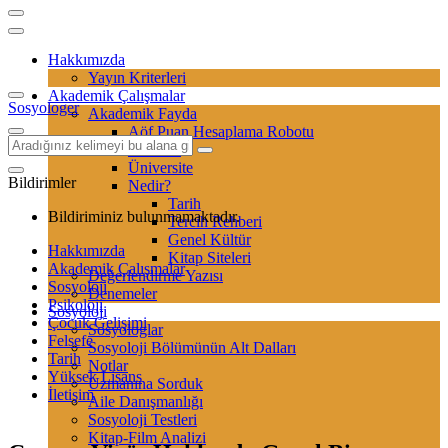
Hakkımızda
Yayın Kriterleri
Akademik Çalışmalar
Sosyologer
Akademik Fayda
Aöf Puan Hesaplama Robotu
Sertifika
Üniversite
Bildirimler
Nedir?
Tarih
Bildiriminiz bulunmamaktadır.
Tercih Rehberi
Genel Kültür
Hakkımızda
Kitap Siteleri
Akademik Çalışmalar
Değerlendirme Yazısı
Sosyoloji
Denemeler
Psikoloji
Sosyoloji
Çocuk Gelişimi
Sosyologlar
Felsefe
Sosyoloji Bölümünün Alt Dalları
Tarih
Notlar
Yüksek Lisans
Uzmanına Sorduk
İletişim
Aile Danışmanlığı
Sosyoloji Testleri
Kitap-Film Analizi