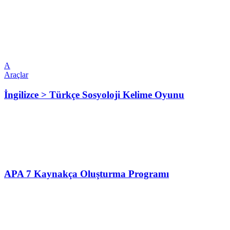
A
Araçlar
İngilizce > Türkçe Sosyoloji Kelime Oyunu
APA 7 Kaynakça Oluşturma Programı