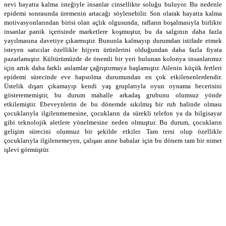
nevi hayatta kalma isteğiyle insanlar cinsellikte soluğu buluyor. Bu nedenle
epidemi sonrasında üremenin artacağı söylenebilir. Son olarak hayatta kalma
motivasyonlarından birisi olan açlık olgusunda; rafların boşalmasıyla birlikte
insanlar panik içerisinde marketlere koşmuştur, bu da salgının daha fazla
yayılmasına davetiye çıkarmıştır. Bununla kalmayıp durumdan istifade etmek
isteyen satıcılar özellikle hijyen ürünlerini olduğundan daha fazla fiyata
pazarlamıştır. Kültürümüzde de önemli bir yeri bulunan kolonya insanlarımız
için artık daha farklı anlamlar çağrıştırmaya başlamıştır. Ailenin küçük fertleri
epidemi sürecinde eve hapsolma durumundan en çok etkilenenlerdendir.
Üstelik dışarı çıkamayıp kendi yaş gruplarıyla oyun oynama becerisini
gösterememiştir, bu durum mahalle arkadaş grubunu olumsuz yönde
etkilemiştir. Ebeveynlerin de bu dönemde sıkılmış bir ruh halinde olması
çocuklarıyla ilgilenmemesine, çocukların da sürekli telefon ya da bilgisayar
gibi teknolojik aletlere yönelmesine neden olmuştur. Bu durum, çocukların
gelişim sürecini olumsuz bir şekilde etkiler. Tam tersi olup özellikle
çocuklarıyla ilgilenemeyen, çalışan anne babalar için bu dönem tam bir nimet
işlevi görmüştür.