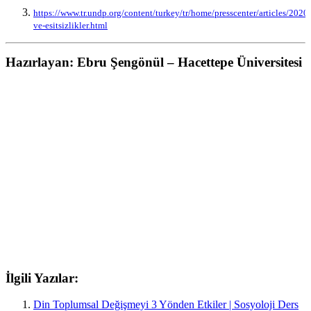
https://www.tr.undp.org/content/turkey/tr/home/presscenter/articles/20
ve-esitsizlikler.html
Hazırlayan: Ebru Şengönül – Hacettepe Üniversitesi
İlgili Yazılar:
Din Toplumsal Değişmeyi 3 Yönden Etkiler | Sosyoloji Ders