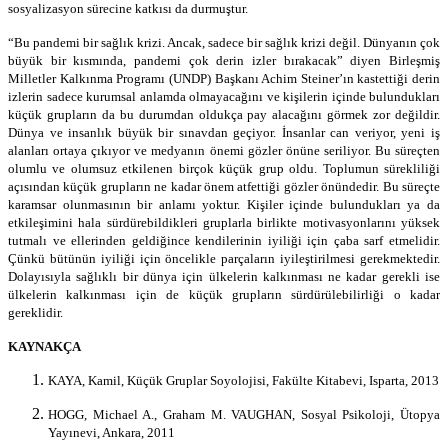
sosyalizasyon sürecine katkısı da durmuştur.
“
Bu pandemi bir sağlık krizi. Ancak, sadece bir sağlık krizi değil. Dünyanın çok
büyük bir kısmında, pandemi çok derin izler bırakacak” diyen Birleşmiş
Milletler Kalkınma Programı (UNDP) Başkanı Achim Steiner’ın kastettiği derin
izlerin sadece kurumsal anlamda olmayacağını ve kişilerin içinde bulundukları
küçük grupların da bu durumdan oldukça pay alacağını görmek zor değildir.
Dünya ve insanlık büyük bir sınavdan geçiyor. İnsanlar can veriyor, yeni iş
alanları ortaya çıkıyor ve medyanın önemi gözler önüne seriliyor. Bu süreçten
olumlu ve olumsuz etkilenen birçok küçük grup oldu. Toplumun sürekliliği
açısından küçük grupların ne kadar önem atfettiği gözler önündedir. Bu süreçte
karamsar olunmasının bir anlamı yoktur. Kişiler içinde bulundukları ya da
etkileşimini hala sürdürebildikleri gruplarla birlikte motivasyonlarını yüksek
tutmalı ve ellerinden geldiğince kendilerinin iyiliği için çaba sarf etmelidir.
Çünkü bütünün iyiliği için öncelikle parçaların iyileştirilmesi gerekmektedir.
Dolayısıyla sağlıklı bir dünya için ülkelerin kalkınması ne kadar gerekli ise
ülkelerin kalkınması için de küçük grupların sürdürülebilirliği o kadar
gereklidir.
KAYNAKÇA
KAYA, Kamil, Küçük Gruplar Soyolojisi, Fakülte Kitabevi, Isparta, 2013
HOGG, Michael A., Graham M. VAUGHAN, Sosyal Psikoloji, Ütopya
Yayınevi, Ankara, 2011