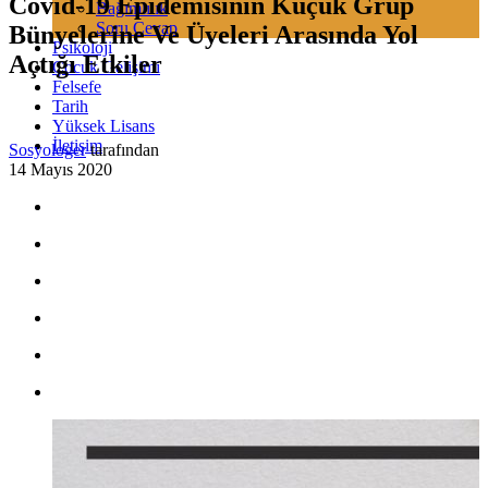
Covid-19 Epidemisinin Küçük Grup
Bağımlılık
Soru Cevap
Bünyelerine Ve Üyeleri Arasında Yol
Psikoloji
Açtığı Etkiler
Çocuk Gelişimi
Felsefe
Tarih
Yüksek Lisans
İletişim
Sosyologer
tarafından
14 Mayıs 2020