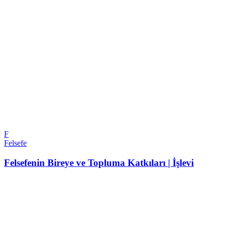
F
Felsefe
Felsefenin Bireye ve Topluma Katkıları | İşlevi