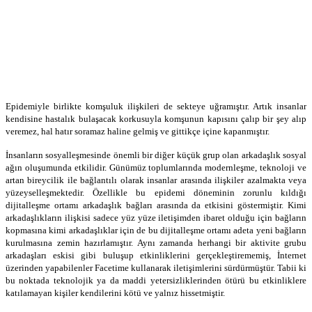
Epidemiyle birlikte komşuluk ilişkileri de sekteye uğramıştır. Artık insanlar
kendisine hastalık bulaşacak korkusuyla komşunun kapısını çalıp bir şey alıp
veremez, hal hatır soramaz haline gelmiş ve gittikçe içine kapanmıştır.
İnsanların sosyalleşmesinde önemli bir diğer küçük grup olan arkadaşlık sosyal
ağın oluşumunda etkilidir. Günümüz toplumlarında modernleşme, teknoloji ve
artan bireycilik ile bağlantılı olarak insanlar arasında ilişkiler azalmakta veya
yüzeyselleşmektedir. Özellikle bu epidemi döneminin zorunlu kıldığı
dijitalleşme ortamı arkadaşlık bağları arasında da etkisini göstermiştir. Kimi
arkadaşlıkların ilişkisi sadece yüz yüze iletişimden ibaret olduğu için bağların
kopmasına kimi arkadaşlıklar için de bu dijitalleşme ortamı adeta yeni bağların
kurulmasına zemin hazırlamıştır. Aynı zamanda herhangi bir aktivite grubu
arkadaşları eskisi gibi buluşup etkinliklerini gerçekleştirememiş, İnternet
üzerinden yapabilenler Facetime kullanarak iletişimlerini sürdürmüştür. Tabii ki
bu noktada teknolojik ya da maddi yetersizliklerinden ötürü bu etkinliklere
katılamayan kişiler kendilerini kötü ve yalnız hissetmiştir.