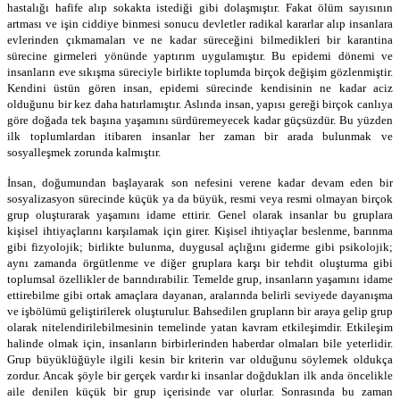
hastalığı hafife alıp sokakta istediği gibi dolaşmıştır. Fakat ölüm sayısının
artması ve işin ciddiye binmesi sonucu devletler radikal kararlar alıp insanlara
evlerinden çıkmamaları ve ne kadar süreceğini bilmedikleri bir karantina
sürecine girmeleri yönünde yaptırım uygulamıştır. Bu epidemi dönemi ve
insanların eve sıkışma süreciyle birlikte toplumda birçok değişim gözlenmiştir.
Kendini üstün gören insan, epidemi sürecinde kendisinin ne kadar aciz
olduğunu bir kez daha hatırlamıştır. Aslında insan, yapısı gereği birçok canlıya
göre doğada tek başına yaşamını sürdüremeyecek kadar güçsüzdür. Bu yüzden
ilk toplumlardan itibaren insanlar her zaman bir arada bulunmak ve
sosyalleşmek zorunda kalmıştır.
İnsan, doğumundan başlayarak son nefesini verene kadar devam eden bir
sosyalizasyon sürecinde küçük ya da büyük, resmi veya resmi olmayan birçok
grup oluşturarak yaşamını idame ettirir. Genel olarak insanlar bu gruplara
kişisel ihtiyaçlarını karşılamak için girer. Kişisel ihtiyaçlar beslenme, barınma
gibi fizyolojik; birlikte bulunma, duygusal açlığını giderme gibi psikolojik;
aynı zamanda örgütlenme ve diğer gruplara karşı bir tehdit oluşturma gibi
toplumsal özellikler de barındırabilir. Temelde grup, insanların yaşamını idame
ettirebilme gibi ortak amaçlara dayanan, aralarında belirli seviyede dayanışma
ve işbölümü geliştirilerek oluşturulur. Bahsedilen grupların bir araya gelip grup
olarak nitelendirilebilmesinin temelinde yatan kavram etkileşimdir. Etkileşim
halinde olmak için, insanların birbirlerinden haberdar olmaları bile yeterlidir.
Grup büyüklüğüyle ilgili kesin bir kriterin var olduğunu söylemek oldukça
zordur. Ancak şöyle bir gerçek vardır ki insanlar doğdukları ilk anda öncelikle
aile denilen küçük bir grup içerisinde var olurlar. Sonrasında bu zaman