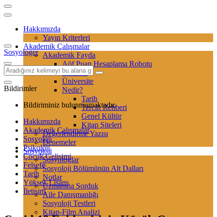
Hakkımızda
Yayın Kriterleri
Akademik Çalışmalar
Sosyologer
Akademik Fayda
Aöf Puan Hesaplama Robotu
Sertifika
Üniversite
Bildirimler
Nedir?
Tarih
Bildiriminiz bulunmamaktadır.
Tercih Rehberi
Genel Kültür
Hakkımızda
Kitap Siteleri
Akademik Çalışmalar
Değerlendirme Yazısı
Sosyoloji
Denemeler
Psikoloji
Sosyoloji
Çocuk Gelişimi
Sosyologlar
Felsefe
Sosyoloji Bölümünün Alt Dalları
Tarih
Notlar
Yüksek Lisans
Uzmanına Sorduk
İletişim
Aile Danışmanlığı
Sosyoloji Testleri
Kitap-Film Analizi