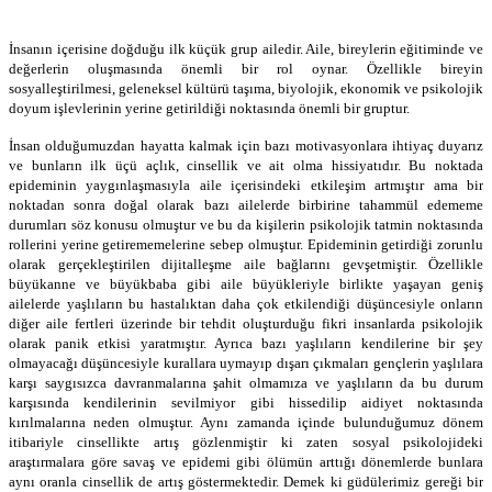
İnsanın içerisine doğduğu ilk küçük grup ailedir. Aile, bireylerin eğitiminde ve
değerlerin oluşmasında önemli bir rol oynar. Özellikle bireyin
sosyalleştirilmesi, geleneksel kültürü taşıma, biyolojik, ekonomik ve psikolojik
doyum işlevlerinin yerine getirildiği noktasında önemli bir gruptur.
İnsan olduğumuzdan hayatta kalmak için bazı motivasyonlara ihtiyaç duyarız
ve bunların ilk üçü açlık, cinsellik ve ait olma hissiyatıdır. Bu noktada
epideminin yaygınlaşmasıyla aile içerisindeki etkileşim artmıştır ama bir
noktadan sonra doğal olarak bazı ailelerde birbirine tahammül edememe
durumları söz konusu olmuştur ve bu da kişilerin psikolojik tatmin noktasında
rollerini yerine getirememelerine sebep olmuştur. Epideminin getirdiği zorunlu
olarak gerçekleştirilen dijitalleşme aile bağlarını gevşetmiştir. Özellikle
büyükanne ve büyükbaba gibi aile büyükleriyle birlikte yaşayan geniş
ailelerde yaşlıların bu hastalıktan daha çok etkilendiği düşüncesiyle onların
diğer aile fertleri üzerinde bir tehdit oluşturduğu fikri insanlarda psikolojik
olarak panik etkisi yaratmıştır. Ayrıca bazı yaşlıların kendilerine bir şey
olmayacağı düşüncesiyle kurallara uymayıp dışarı çıkmaları gençlerin yaşlılara
karşı saygısızca davranmalarına şahit olmamıza ve yaşlıların da bu durum
karşısında kendilerinin sevilmiyor gibi hissedilip aidiyet noktasında
kırılmalarına neden olmuştur. Aynı zamanda içinde bulunduğumuz dönem
itibariyle cinsellikte artış gözlenmiştir ki zaten sosyal psikolojideki
araştırmalara göre savaş ve epidemi gibi ölümün arttığı dönemlerde bunlara
aynı oranla cinsellik de artış göstermektedir. Demek ki güdülerimiz gereği bir