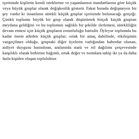
içerisinde kişilerin kendi isteklerine ve yaşamlarının standartlarına göre küçük
veya büyük gruplar olarak değişkenlik gösterir. Fakat burada değişmeyen bir
şey vardır ki insanların sürekli küçük gruplar içerisinde bulunacağı gerçeği.
Çünkü toplumu büyük bir grup olarak düşünürsek birçok küçük gruptan
meydana geldiğini ve bu toplumun sağlıklı bir şekilde ilerlemesi, sürekliliğin
devam etmesi için küçük grupların zorunluluğu barizdir. Öyleyse toplumda bu
kadar önem atfeden küçük gruplar; ortak bir amaç dahilinde, etkileşimin
vazgeçilmez olduğu, gruptaki diğer üyelerin varlığından haberdar olunan,
aidiyet duygusu barındıran, aralarında statü ve rol dağılımı çerçevesinde
karşılıklı olarak birbirine bağımlı, ortak değer ve normlara sahip iki ya da daha
fazla kişiden oluşan topluluktur.