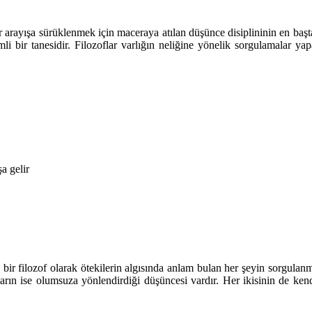
 arayışa sürüklenmek için maceraya atılan düşünce disiplininin en başta 
li bir tanesidir. Filozoflar varlığın neliğine yönelik sorgulamalar ya
a gelir
bir filozof olarak ötekilerin algısında anlam bulan her şeyin sorgulanm
ların ise olumsuza yönlendirdiği düşüncesi vardır. Her ikisinin de kend