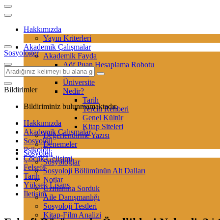
Hakkımızda
Yayın Kriterleri
Akademik Çalışmalar
Sosyologer
Akademik Fayda
Aöf Puan Hesaplama Robotu
Sertifika
Üniversite
Bildirimler
Nedir?
Tarih
Bildiriminiz bulunmamaktadır.
Tercih Rehberi
Genel Kültür
Hakkımızda
Kitap Siteleri
Akademik Çalışmalar
Değerlendirme Yazısı
Sosyoloji
Denemeler
Psikoloji
Sosyoloji
Çocuk Gelişimi
Sosyologlar
Felsefe
Sosyoloji Bölümünün Alt Dalları
Tarih
Notlar
Yüksek Lisans
Uzmanına Sorduk
İletişim
Aile Danışmanlığı
Sosyoloji Testleri
Kitap-Film Analizi