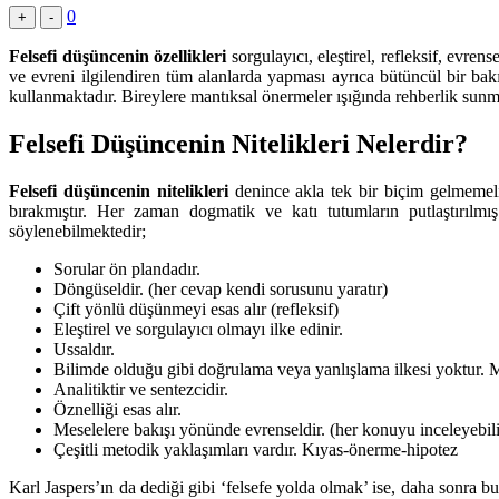
0
+
-
Felsefi düşüncenin özellikleri
sorgulayıcı, eleştirel, refleksif, evre
ve evreni ilgilendiren tüm alanlarda yapması ayrıca bütüncül bir bakı
kullanmaktadır. Bireylere mantıksal önermeler ışığında rehberlik sunm
Felsefi Düşüncenin Nitelikleri Nelerdir?
Felsefi düşüncenin nitelikleri
denince akla tek bir biçim gelmemeli
bırakmıştır. Her zaman dogmatik ve katı tutumların putlaştırıl
söylenebilmektedir;
Sorular ön plandadır.
Döngüseldir. (her cevap kendi sorusunu yaratır)
Çift yönlü düşünmeyi esas alır (refleksif)
Eleştirel ve sorgulayıcı olmayı ilke edinir.
Ussaldır.
Bilimde olduğu gibi doğrulama veya yanlışlama ilkesi yoktur. Ma
Analitiktir ve sentezcidir.
Öznelliği esas alır.
Meselelere bakışı yönünde evrenseldir. (her konuyu inceleyebili
Çeşitli metodik yaklaşımları vardır. Kıyas-önerme-hipotez
Karl Jaspers’ın da dediği gibi ‘felsefe yolda olmak’ ise, daha sonra 