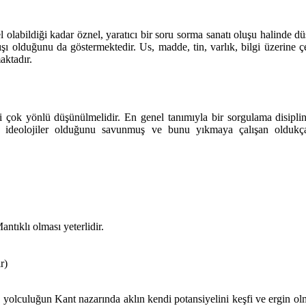
nsel olabildiği kadar öznel, yaratıcı bir soru sorma sanatı oluşu halinde
şı olduğunu da göstermektedir. Us, madde, tin, varlık, bilgi üzerine çeş
aktadır.
 çok yönlü düşünülmelidir. En genel tanımıyla bir sorgulama disiplini
mış ideolojiler olduğunu savunmuş ve bunu yıkmaya çalışan oldukça
ntıklı olması yeterlidir.
r)
bu yolculuğun Kant nazarında aklın kendi potansiyelini keşfi ve ergin o