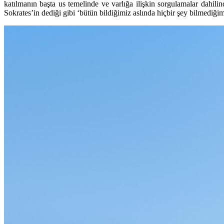
katılmanın başta us temelinde ve varlığa ilişkin sorgulamalar dahil
Sokrates’in dediği gibi ‘bütün bildiğimiz aslında hiçbir şey bilmediğim