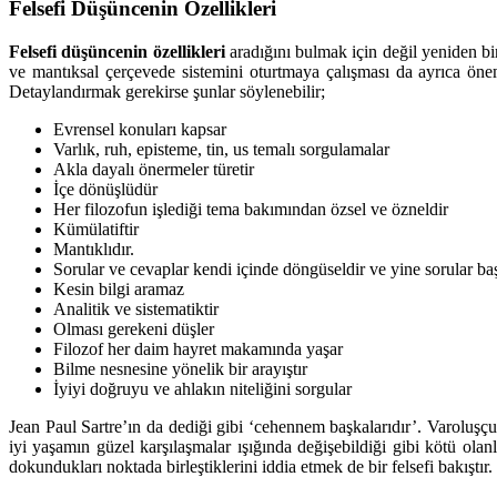
Felsefi Düşüncenin Özellikleri
Felsefi düşüncenin özellikleri
aradığını bulmak için değil yeniden bir
ve mantıksal çerçevede sistemini oturtmaya çalışması da ayrıca önem
Detaylandırmak gerekirse şunlar söylenebilir;
Evrensel konuları kapsar
Varlık, ruh, episteme, tin, us temalı sorgulamalar
Akla dayalı önermeler türetir
İçe dönüşlüdür
Her filozofun işlediği tema bakımından özsel ve özneldir
Kümülatiftir
Mantıklıdır.
Sorular ve cevaplar kendi içinde döngüseldir ve yine sorular baş
Kesin bilgi aramaz
Analitik ve sistematiktir
Olması gerekeni düşler
Filozof her daim hayret makamında yaşar
Bilme nesnesine yönelik bir arayıştır
İyiyi doğruyu ve ahlakın niteliğini sorgular
Jean Paul Sartre’ın da dediği gibi ‘cehennem başkalarıdır’. Varoluşçu 
iyi yaşamın güzel karşılaşmalar ışığında değişebildiği gibi kötü olan
dokundukları noktada birleştiklerini iddia etmek de bir felsefi bakıştır.