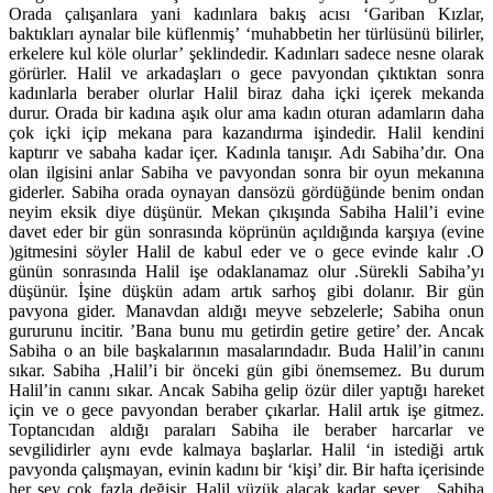
Orada çalışanlara yani kadınlara bakış acısı ‘Gariban Kızlar,
baktıkları aynalar bile küflenmiş’ ‘muhabbetin her türlüsünü bilirler,
erkelere kul köle olurlar’ şeklindedir. Kadınları sadece nesne olarak
görürler. Halil ve arkadaşları o gece pavyondan çıktıktan sonra
kadınlarla beraber olurlar Halil biraz daha içki içerek mekanda
durur. Orada bir kadına aşık olur ama kadın oturan adamların daha
çok içki içip mekana para kazandırma işindedir. Halil kendini
kaptırır ve sabaha kadar içer. Kadınla tanışır. Adı Sabiha’dır. Ona
olan ilgisini anlar Sabiha ve pavyondan sonra bir oyun mekanına
giderler. Sabiha orada oynayan dansözü gördüğünde benim ondan
neyim eksik diye düşünür. Mekan çıkışında Sabiha Halil’i evine
davet eder bir gün sonrasında köprünün açıldığında karşıya (evine
)gitmesini söyler Halil de kabul eder ve o gece evinde kalır .O
günün sonrasında Halil işe odaklanamaz olur .Sürekli Sabiha’yı
düşünür. İşine düşkün adam artık sarhoş gibi dolanır. Bir gün
pavyona gider. Manavdan aldığı meyve sebzelerle; Sabiha onun
gururunu incitir. ’Bana bunu mu getirdin getire getire’ der. Ancak
Sabiha o an bile başkalarının masalarındadır. Buda Halil’in canını
sıkar. Sabiha ,Halil’i bir önceki gün gibi önemsemez. Bu durum
Halil’in canını sıkar. Ancak Sabiha gelip özür diler yaptığı hareket
için ve o gece pavyondan beraber çıkarlar. Halil artık işe gitmez.
Toptancıdan aldığı paraları Sabiha ile beraber harcarlar ve
sevgilidirler aynı evde kalmaya başlarlar. Halil ‘in istediği artık
pavyonda çalışmayan, evinin kadını bir ‘kişi’ dir. Bir hafta içerisinde
her şey çok fazla değişir. Halil yüzük alacak kadar sever . Sabiha