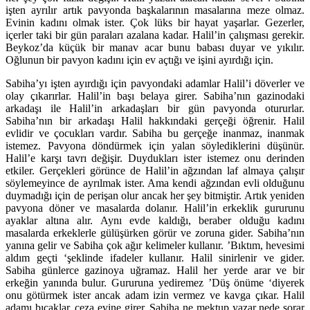
işten ayrılır artık pavyonda başkalarının masalarına meze olmaz.
Evinin kadını olmak ister. Çok lüks bir hayat yaşarlar. Gezerler,
içerler taki bir gün paraları azalana kadar. Halil’in çalışması gerekir.
Beykoz’da küçük bir manav acar bunu babası duyar ve yıkılır.
Oğlunun bir pavyon kadını için ev açtığı ve işini ayırdığı için.
Sabiha’yı işten ayırdığı için pavyondaki adamlar Halil’i döverler ve
olay çıkarırlar. Halil’in başı belaya girer. Sabiha’nın gazinodaki
arkadaşı ile Halil’in arkadaşları bir gün pavyonda otururlar.
Sabiha’nın bir arkadaşı Halil hakkındaki gerçeği öğrenir. Halil
evlidir ve çocukları vardır. Sabiha bu gerçeğe inanmaz, inanmak
istemez. Pavyona döndürmek için yalan söylediklerini düşünür.
Halil’e karşı tavrı değişir. Duydukları ister istemez onu derinden
etkiler. Gerçekleri görünce de Halil’in ağzından laf almaya çalışır
söylemeyince de ayrılmak ister. Ama kendi ağzından evli olduğunu
duymadığı için de perişan olur ancak her şey bitmiştir. Artık yeniden
pavyona döner ve masalarda dolanır. Halil’in erkeklik gururunu
ayaklar altına alır. Aynı evde kaldığı, beraber olduğu kadını
masalarda erkeklerle gülüşürken görür ve zoruna gider. Sabiha’nın
yanına gelir ve Sabiha çok ağır kelimeler kullanır. ’Bıktım, hevesimi
aldım geçti ‘şeklinde ifadeler kullanır. Halil sinirlenir ve gider.
Sabiha günlerce gazinoya uğramaz. Halil her yerde arar ve bir
erkeğin yanında bulur. Gururuna yediremez ’Düş önüme ‘diyerek
onu götürmek ister ancak adam izin vermez ve kavga çıkar. Halil
adamı bıçaklar, ceza evine girer. Sabiha ne mektup yazar nede sorar