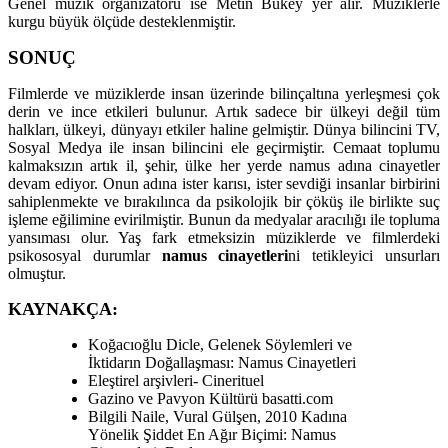
Genel müzik organizatörü ise Metin Bükey yer alır. Müziklerle
kurgu büyük ölçüde desteklenmiştir.
SONUÇ
Filmlerde ve müziklerde insan üzerinde bilinçaltına yerleşmesi çok
derin ve ince etkileri bulunur. Artık sadece bir ülkeyi değil tüm
halkları, ülkeyi, dünyayı etkiler haline gelmiştir. Dünya bilincini TV,
Sosyal Medya ile insan bilincini ele geçirmiştir. Cemaat toplumu
kalmaksızın artık il, şehir, ülke her yerde namus adına cinayetler
devam ediyor. Onun adına ister karısı, ister sevdiği insanlar birbirini
sahiplenmekte ve bırakılınca da psikolojik bir çöküş ile birlikte suç
işleme eğilimine evirilmiştir. Bunun da medyalar aracılığı ile topluma
yansıması olur. Yaş fark etmeksizin müziklerde ve filmlerdeki
psikososyal durumlar
namus cinayetleri
ni tetikleyici unsurları
olmuştur.
KAYNAKÇA:
Koğacıoğlu Dicle, Gelenek Söylemleri ve
İktidarın Doğallaşması: Namus Cinayetleri
Eleştirel arşivleri- Cinerituel
Gazino ve Pavyon Kültürü basatti.com
Bilgili Naile, Vural Gülşen, 2010 Kadına
Yönelik Şiddet En Ağır Biçimi: Namus