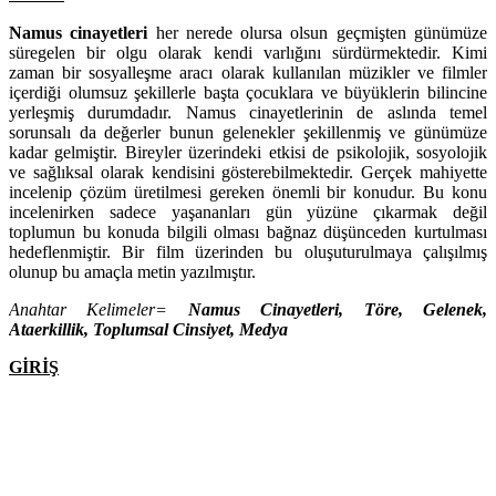
Namus cinayetleri
her nerede olursa olsun geçmişten günümüze
süregelen bir olgu olarak kendi varlığını sürdürmektedir. Kimi
zaman bir sosyalleşme aracı olarak kullanılan müzikler ve filmler
içerdiği olumsuz şekillerle başta çocuklara ve büyüklerin bilincine
yerleşmiş durumdadır. Namus cinayetlerinin de aslında temel
sorunsalı da değerler bunun gelenekler şekillenmiş ve günümüze
kadar gelmiştir. Bireyler üzerindeki etkisi de psikolojik, sosyolojik
ve sağlıksal olarak kendisini gösterebilmektedir. Gerçek mahiyette
incelenip çözüm üretilmesi gereken önemli bir konudur. Bu konu
incelenirken sadece yaşananları gün yüzüne çıkarmak değil
toplumun bu konuda bilgili olması bağnaz düşünceden kurtulması
hedeflenmiştir. Bir film üzerinden bu oluşuturulmaya çalışılmış
olunup bu amaçla metin yazılmıştır.
Anahtar Kelimeler=
Namus Cinayetleri, Töre, Gelenek,
Ataerkillik, Toplumsal Cinsiyet, Medya
GİRİŞ