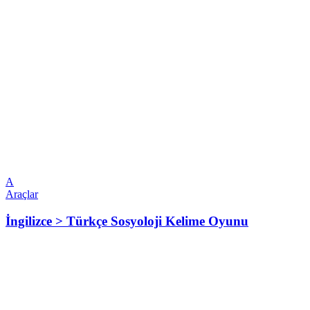
A
Araçlar
İngilizce > Türkçe Sosyoloji Kelime Oyunu