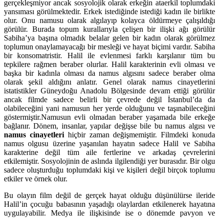
gerçekleşmiyor ancak sosyolojik olarak erkeğin ataerkil toplumdaki
yansıması görülmektedir. Erkek istediğinde istediği kadın ile birlikte
olur. Onu namusu olarak algılayıp kolayca öldürmeye çalışıldığı
görülür. Burada topum kurallarıyla çelişen bir ilişki ağı görülür
Sabiha’ya başına olmadık belalar gelen bir kadın olarak görülmez
toplumun onaylamayacağı bir mesleği ve hayat biçimi vardır. Sabiha
bir konsomatristir. Halil ile evlenmesi farklı karşılanır tüm bu
tepkilere rağmen beraber olurlar. Halil karakterinin evli olması ve
başka bir kadınla olması da namus algısını sadece beraber olma
olarak şekil aldığını anlatır. Genel olarak namus cinayetlerini
istatistikler Güneydoğu Anadolu Bölgesinde devam ettiği görülür
ancak filmde sadece belirli bir çevrede değil İstanbul’da da
olabileceğini yani namusun her yerde olduğunu ve taşınabileceğini
göstermiştir.Namusun evli olmadan beraber yaşamada bile erkeğe
bağlanır. Dönem, insanlar, yapılar değişse bile bu namus algısı ve
namus cinayetleri
hiçbir zaman değişmemiştir. Filmdeki konuda
namus olgusu üzerine yaşanılan hayatın sadece Halil ve Sabiha
karakterine değil tüm aile fertlerine ve arkadaş çevrelerini
etkilemiştir. Sosyolojinin de aslında ilgilendiği yer burasıdır. Bir olgu
sadece oluşturduğu toplumdaki kişi ve kişileri değil birçok toplumu
etkiler ve örnek olur.
Bu olayın film değil de gerçek hayat olduğu düşünülürse ileride
Halil’in çocuğu babasının yaşadığı olaylardan etkilenerek hayatına
uygulayabilir. Medya ile ilişkisinde ise o dönemde pavyon ve