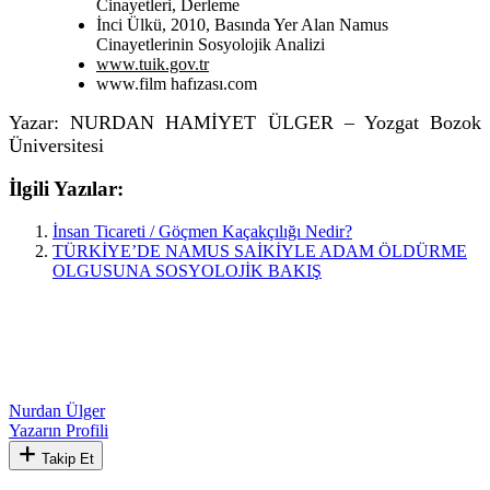
Cinayetleri, Derleme
İnci Ülkü, 2010, Basında Yer Alan Namus
Cinayetlerinin Sosyolojik Analizi
www.tuik.gov.tr
www.film hafızası.com
Yazar: NURDAN HAMİYET ÜLGER – Yozgat Bozok
Üniversitesi
İlgili Yazılar:
İnsan Ticareti / Göçmen Kaçakçılığı Nedir?
TÜRKİYE’DE NAMUS SAİKİYLE ADAM ÖLDÜRME
OLGUSUNA SOSYOLOJİK BAKIŞ
Nurdan Ülger
Yazarın Profili
Takip Et