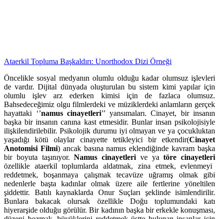
Ataerkil Topluma Başkaldırı: Unorthodox Dizi Örneği
Öncelikle sosyal medyanın olumlu olduğu kadar olumsuz işlevleri
de vardır. Dijital dünyada oluşturulan bu sistem kimi yapılar için
olumlu işlev arz ederken kimisi için de fazlaca olumsuz.
Bahsedeceğimiz olgu filmlerdeki ve müziklerdeki anlamların gerçek
hayattaki ‘’
namus cinayetleri
’’ yansımaları. Cinayet, bir insanın
başka bir insanın canına kast etmesidir. Bunlar insan psikolojisiyle
ilişkilendirilebilir. Psikolojik durumu iyi olmayan ve ya çocukluktan
yaşadığı kötü olaylar cinayette tetikleyici bir etkendir(
Cinayet
Anotomisi Filmi
) ancak basına namus eklendiğinde kavram başka
bir boyuta taşınıyor.
Namus cinayetleri
ve ya
töre cinayetleri
özellikle ataerkil toplumlarda aldatmak, zina etmek, evlenmeyi
reddetmek, boşanmaya çalışmak tecavüze uğramış olmak gibi
nedenlerle başta kadınlar olmak üzere aile fertlerine yöneltilen
şiddettir. Batılı kaynaklarda Onur Suçları şeklinde isimlendirilir.
Bunlara bakacak olursak özellikle Doğu toplumundaki katı
hiyerarşide olduğu görülür. Bir kadının başka bir erkekle konuşması,
düzeni bozmak, büyüklerini reddetmek üstte bulunan insanlar için