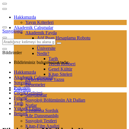
Hakkımızda
Yayın Kriterleri
Akademik Çalışmalar
Sosyologer
Akademik Fayda
Aöf Puan Hesaplama Robotu
Sertifika
Üniversite
Bildirimler
Nedir?
Tarih
Bildiriminiz bulunmamaktadır.
Tercih Rehberi
Genel Kültür
Hakkımızda
Kitap Siteleri
Akademik Çalışmalar
Değerlendirme Yazısı
Sosyoloji
Denemeler
Psikoloji
Sosyoloji
Çocuk Gelişimi
Sosyologlar
Felsefe
Sosyoloji Bölümünün Alt Dalları
Tarih
Notlar
Yüksek Lisans
Uzmanına Sorduk
İletişim
Aile Danışmanlığı
Sosyoloji Testleri
Kitap-Film Analizi