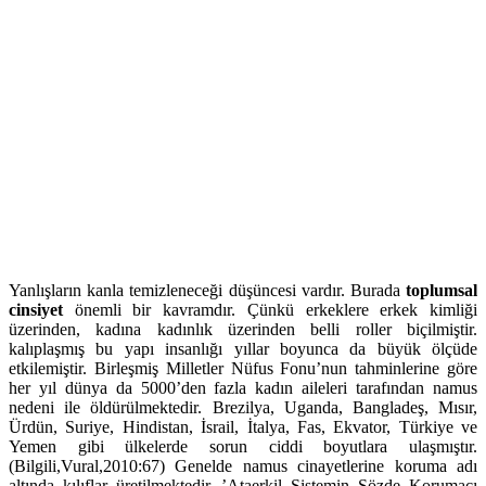
Yanlışların kanla temizleneceği düşüncesi vardır. Burada
toplumsal
cinsiyet
önemli bir kavramdır. Çünkü erkeklere erkek kimliği
üzerinden, kadına kadınlık üzerinden belli roller biçilmiştir.
kalıplaşmış bu yapı insanlığı yıllar boyunca da büyük ölçüde
etkilemiştir. Birleşmiş Milletler Nüfus Fonu’nun tahminlerine göre
her yıl dünya da 5000’den fazla kadın aileleri tarafından namus
nedeni ile öldürülmektedir. Brezilya, Uganda, Bangladeş, Mısır,
Ürdün, Suriye, Hindistan, İsrail, İtalya, Fas, Ekvator, Türkiye ve
Yemen gibi ülkelerde sorun ciddi boyutlara ulaşmıştır.
(Bilgili,Vural,2010:67) Genelde namus cinayetlerine koruma adı
altında kılıflar üretilmektedir. ’Ataerkil Sistemin Sözde Korumacı