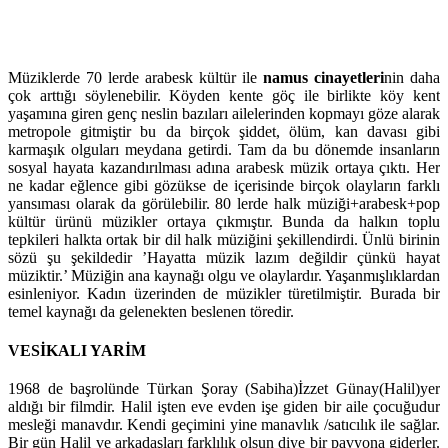
Müziklerde 70 lerde arabesk kültür ile
namus cinayetleri
nin daha
çok arttığı söylenebilir. Köyden kente göç ile birlikte köy kent
yaşamına giren genç neslin bazıları ailelerinden kopmayı göze alarak
metropole gitmiştir bu da birçok şiddet, ölüm, kan davası gibi
karmaşık olguları meydana getirdi. Tam da bu dönemde insanların
sosyal hayata kazandırılması adına arabesk müzik ortaya çıktı. Her
ne kadar eğlence gibi gözükse de içerisinde birçok olayların farklı
yansıması olarak da görülebilir. 80 lerde halk müziği+arabesk+pop
kültür ürünü müzikler ortaya çıkmıştır. Bunda da halkın toplu
tepkileri halkta ortak bir dil halk müziğini şekillendirdi. Ünlü birinin
sözü şu şekildedir ’Hayatta müzik lazım değildir çünkü hayat
müziktir.’ Müziğin ana kaynağı olgu ve olaylardır. Yaşanmışlıklardan
esinleniyor. Kadın üzerinden de müzikler türetilmiştir. Burada bir
temel kaynağı da gelenekten beslenen töredir.
VESİKALI YARİM
1968 de başrolünde Türkan Şoray (Sabiha)İzzet Günay(Halil)yer
aldığı bir filmdir. Halil işten eve evden işe giden bir aile çocuğudur
mesleği manavdır. Kendi geçimini yine manavlık /satıcılık ile sağlar.
Bir gün Halil ve arkadaşları farklılık olsun diye bir pavyona giderler.