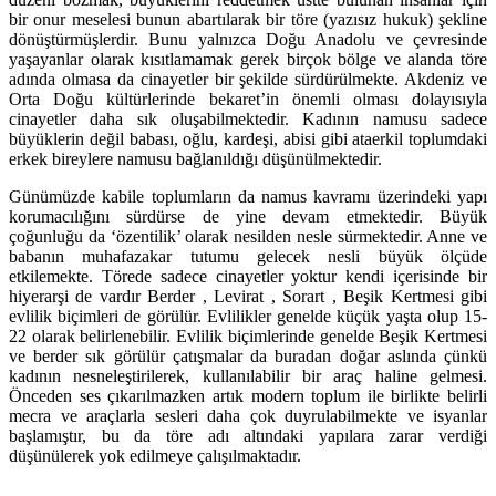
bir onur meselesi bunun abartılarak bir töre (yazısız hukuk) şekline
dönüştürmüşlerdir. Bunu yalnızca Doğu Anadolu ve çevresinde
yaşayanlar olarak kısıtlamamak gerek birçok bölge ve alanda töre
adında olmasa da cinayetler bir şekilde sürdürülmekte. Akdeniz ve
Orta Doğu kültürlerinde bekaret’in önemli olması dolayısıyla
cinayetler daha sık oluşabilmektedir. Kadının namusu sadece
büyüklerin değil babası, oğlu, kardeşi, abisi gibi ataerkil toplumdaki
erkek bireylere namusu bağlanıldığı düşünülmektedir.
Günümüzde kabile toplumların da namus kavramı üzerindeki yapı
korumacılığını sürdürse de yine devam etmektedir. Büyük
çoğunluğu da ‘özentilik’ olarak nesilden nesle sürmektedir. Anne ve
babanın muhafazakar tutumu gelecek nesli büyük ölçüde
etkilemekte. Törede sadece cinayetler yoktur kendi içerisinde bir
hiyerarşi de vardır Berder , Levirat , Sorart , Beşik Kertmesi gibi
evlilik biçimleri de görülür. Evlilikler genelde küçük yaşta olup 15-
22 olarak belirlenebilir. Evlilik biçimlerinde genelde Beşik Kertmesi
ve berder sık görülür çatışmalar da buradan doğar aslında çünkü
kadının nesneleştirilerek, kullanılabilir bir araç haline gelmesi.
Önceden ses çıkarılmazken artık modern toplum ile birlikte belirli
mecra ve araçlarla sesleri daha çok duyrulabilmekte ve isyanlar
başlamıştır, bu da töre adı altındaki yapılara zarar verdiği
düşünülerek yok edilmeye çalışılmaktadır.