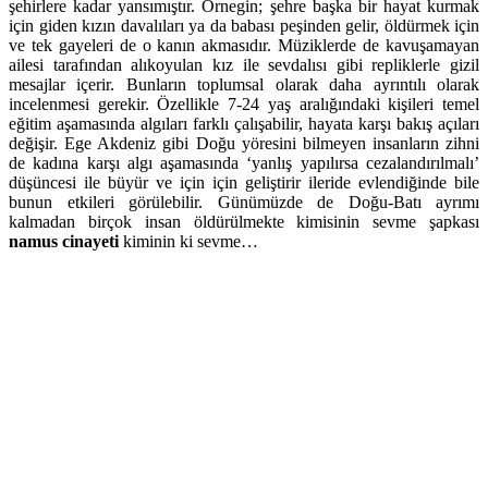
şehirlere kadar yansımıştır. Örnegin; şehre başka bir hayat kurmak
için giden kızın davalıları ya da babası peşinden gelir, öldürmek için
ve tek gayeleri de o kanın akmasıdır. Müziklerde de kavuşamayan
ailesi tarafından alıkoyulan kız ile sevdalısı gibi repliklerle gizil
mesajlar içerir. Bunların toplumsal olarak daha ayrıntılı olarak
incelenmesi gerekir. Özellikle 7-24 yaş aralığındaki kişileri temel
eğitim aşamasında algıları farklı çalışabilir, hayata karşı bakış açıları
değişir. Ege Akdeniz gibi Doğu yöresini bilmeyen insanların zihni
de kadına karşı algı aşamasında ‘yanlış yapılırsa cezalandırılmalı’
düşüncesi ile büyür ve için için geliştirir ileride evlendiğinde bile
bunun etkileri görülebilir. Günümüzde de Doğu-Batı ayrımı
kalmadan birçok insan öldürülmekte kimisinin sevme şapkası
namus cinayeti
kiminin ki sevme…