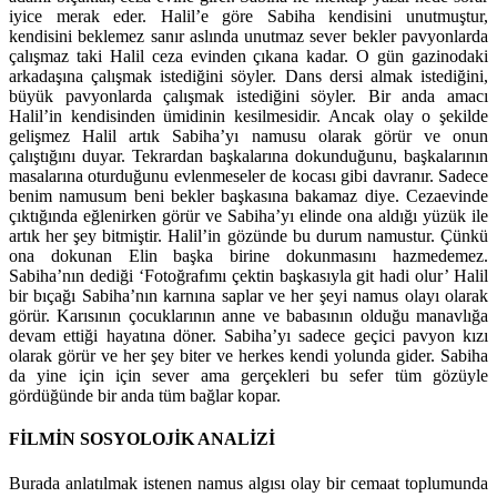
iyice merak eder. Halil’e göre Sabiha kendisini unutmuştur,
kendisini beklemez sanır aslında unutmaz sever bekler pavyonlarda
çalışmaz taki Halil ceza evinden çıkana kadar. O gün gazinodaki
arkadaşına çalışmak istediğini söyler. Dans dersi almak istediğini,
büyük pavyonlarda çalışmak istediğini söyler. Bir anda amacı
Halil’in kendisinden ümidinin kesilmesidir. Ancak olay o şekilde
gelişmez Halil artık Sabiha’yı namusu olarak görür ve onun
çalıştığını duyar. Tekrardan başkalarına dokunduğunu, başkalarının
masalarına oturduğunu evlenmeseler de kocası gibi davranır. Sadece
benim namusum beni bekler başkasına bakamaz diye. Cezaevinde
çıktığında eğlenirken görür ve Sabiha’yı elinde ona aldığı yüzük ile
artık her şey bitmiştir. Halil’in gözünde bu durum namustur. Çünkü
ona dokunan Elin başka birine dokunmasını hazmedemez.
Sabiha’nın dediği ‘Fotoğrafımı çektin başkasıyla git hadi olur’ Halil
bir bıçağı Sabiha’nın karnına saplar ve her şeyi namus olayı olarak
görür. Karısının çocuklarının anne ve babasının olduğu manavlığa
devam ettiği hayatına döner. Sabiha’yı sadece geçici pavyon kızı
olarak görür ve her şey biter ve herkes kendi yolunda gider. Sabiha
da yine için için sever ama gerçekleri bu sefer tüm gözüyle
gördüğünde bir anda tüm bağlar kopar.
FİLMİN SOSYOLOJİK ANALİZİ
Burada anlatılmak istenen namus algısı olay bir cemaat toplumunda