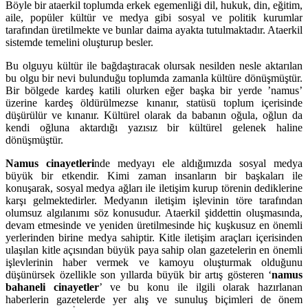
Böyle bir ataerkil toplumda erkek egemenliği dil, hukuk, din, eğitim,
aile, popüler kültür ve medya gibi sosyal ve politik kurumlar
tarafından üretilmekte ve bunlar daima ayakta tutulmaktadır. Ataerkil
sistemde temelini oluşturup besler.
Bu olguyu kültür ile bağdaştıracak olursak nesilden nesle aktarılan
bu olgu bir nevi bulunduğu toplumda zamanla kültüre dönüşmüştür.
Bir bölgede kardeş katili olurken eğer başka bir yerde ’namus’
üzerine kardeş öldürülmezse kınanır, statüsü toplum içerisinde
düşürülür ve kınanır. Kültürel olarak da babanın oğula, oğlun da
kendi oğluna aktardığı yazısız bir kültürel gelenek haline
dönüşmüştür.
Namus cinayetleri
nde medyayı ele aldığımızda sosyal medya
büyük bir etkendir. Kimi zaman insanların bir başkaları ile
konuşarak, sosyal medya ağları ile iletişim kurup törenin dediklerine
karşı gelmektedirler. Medyanın iletişim işlevinin töre tarafından
olumsuz algılanımı söz konusudur. Ataerkil şiddettin oluşmasında,
devam etmesinde ve yeniden üretilmesinde hiç kuşkusuz en önemli
yerlerinden birine medya sahiptir. Kitle iletişim araçları içerisinden
ulaşılan kitle açısından büyük paya sahip olan gazetelerin en önemli
işlevlerinin haber vermek ve kamoyu oluşturmak olduğunu
düşünürsek özellikle son yıllarda büyük bir artış gösteren ‘
namus
bahaneli cinayetler
’ ve bu konu ile ilgili olarak hazırlanan
haberlerin gazetelerde yer alış ve sunuluş biçimleri de önem