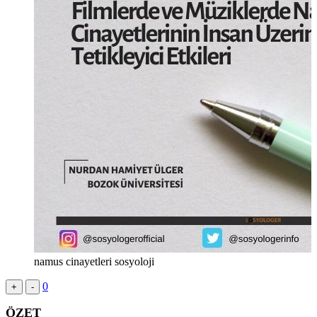
namus cinayetleri sosyoloji
0
+
-
ÖZET