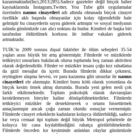
kazanmaktadır(İnci,2013;285).Sadece gazeteler değil birçok haber
kaynaklarında İnstagram,Twitter, You Tube gibi uygulamalar
üzerinden
namus cinayetleri
adı altında olmasada birçok cinayet
özellikle aklı başında olmayanlar için kolay öğrenilebilir hale
gelmiştir bu cinayetlerin sayısı giderek artmıştır ve sosyal medyanın
aslında günümüzde can alıcı noktası da budur. Kimileri de başka biri
tarafından öldürülmek korkusu ile intihar vakaları giderek
artmaktadır.
TUİK’in 2009 sonrası dışsal faktörler ile ölüm sebepleri 35-54
yaşları arası büyük bir artış göstermiştir. Filmlerde ve müziklerde
tetikleyici unsurlara bakılacak olursa toplumda boş zaman aktivitesi
olarak değerlendirilir. Filmler ve müzikler insanı çoğu kez rahatlatsa
da gizil mesajlar da içerir. Burada filmlerin dikkat çekmesi,
reytinglere ulaşma hevesi, ve para kazanma gibi unsurlar ile
namus
cinayetleri
ele alınmıştır. Kimileri bunu kötü olarak yorumlasa da
birçok kesim örnek almış durumda. Burada yeni gelen nesli çok
farklı etkilemektedir. Toplum psikolojik olarak davranışları
kestirilemeyen bireyler haline dönüşebilmektedirler. Filmlerde
tetikleyici müzikler ile desteklenerek o ortamı hissettirmek
amaçlanmıştır ancak çoğu zaman olumlu sonuçlar vermemiştir.
Filmlerde cinayet erkeklerin kadınların kolayca öldürebildiği, sadece
kır veya cemaat tipi toplum değil büyük Metropol şehirlerde de
kolayca bir cana kıyılabilindiğini rahatça görülebilmektedir.
Filmlerde önceden kır kesiminde anlatılan olaylar günümüzde