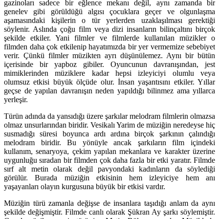
gazinoları sadece bir eğlence mekanı değil, aynı zamanda bir
genelev gibi görüldüğü algısı çocuklara geçer ve olgunlaşma
aşamasındaki kişilerin o tür yerlerden uzaklaşılması gerektiği
söylenir. Aslında çoğu film veya dizi insanların bilinçaltını birçok
şekilde etkiler. Yani filmler ve filmlerde kullanılan müzikler o
filmden daha çok etkilenip hayatımızda bir yer vermemize sebebiyet
verir. Çünkü filmler müzikten ayrı düşünülemez. Aynı bir bütün
içerisinde bir yapboz gibiler. Oyuncunun davranışından, jest
mimiklerinden müziklere kadar hepsi izleyiciyi olumlu veya
olumsuz etkisi büyük ölçüde olur. İnsan yaşantısını etkiler. Yıllar
geçse de yapılan davranışın neden yapıldığı bilinmez ama yıllarca
yerleşir.
Türün adında da yansıdığı üzere şarkılar melodram filmlerin olmazsa
olmaz unsurlarından biridir. Vesikalı Yarim de müziğin neredeyse hiç
susmadığı süresi boyunca ardı ardına birçok şarkının çalındığı
melodram biridir. Bu yönüyle ancak şarkıların film içindeki
kullanım, senaryoya, çekim yapılan mekanlara ve karakter üzerine
uygunluğu sıradan bir filmden çok daha fazla bir etki yaratır. Filmde
sırf alt metin olarak değil pavyondaki kadınların da söylediği
görülür. Burada müziğin etkisinin hem izleyiciye hem anı
yaşayanları olayın kurgusuna büyük bir etkisi vardır.
Müziğin türü zamanla değişse de insanlara taşıdığı anlam da aynı
şekilde değişmiştir. Filmde canlı olarak Şükran Ay şarkı söylemiştir.