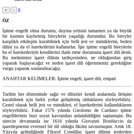
0
+
-
ÖZ
İşitme engelli olma durumu, duyma yetisini tamamen ya da büyük
bir kısmını kaybetmiş bireylerin yaşadığı durumdur. Bu bireyler
karşılıklı etkileşim kurabilmek için belli jest ve mimiklerini, beden
dilini ya da el hareketlerini kullanırlar. İşte işitme engelli bireylerin
bu el hareketleriyle kendilerini ifade etme durumuna işaret dili denir.
Bu metinimize işaret dilinin tarihçesinden, ne olduğundan giriş
yaparak başlayacağız ve neden işaret dili öğrenmemiz gerektiğine
vurgu yaparak sonlandıracağız.
ANAHTAR KELİMELER: İşitme engeli, işaret dili, empati
Tarihin her döneminde sağır ve dilsizler kendi aralarında iletişim
kurabilmek için farklı yollar geliştirmiş olduklarını söyleyebiliriz.
Genel olarak belli jest ve mimikleri, el hareketlerini kullandıklarını
söyleyebiliriz. Fakat 1576 yılında Girolomo de Cardano işitme
engellilerinin bazı soyut kavramları anlatabildiğini saptamıştır. Bu
sürecin devamında ise 1616 yılında Giovanni Bonifaccio da
işaretleşmenin evrensel bir dil olduğu fikrini savunmuştur. Artık 18.
Yüzyıla gelindiğinde Filozof Condillac işaret dilinin jestlerden