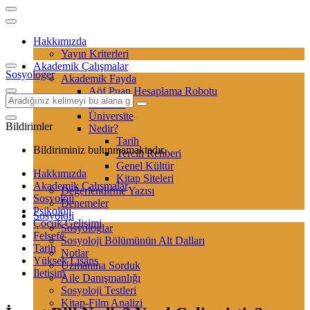
Hakkımızda
Yayın Kriterleri
Akademik Çalışmalar
Sosyologer
Akademik Fayda
Aöf Puan Hesaplama Robotu
Sertifika
Üniversite
Bildirimler
Nedir?
Tarih
Bildiriminiz bulunmamaktadır.
Tercih Rehberi
Genel Kültür
Hakkımızda
Kitap Siteleri
Akademik Çalışmalar
Değerlendirme Yazısı
Sosyoloji
Denemeler
Psikoloji
Sosyoloji
Çocuk Gelişimi
Sosyologlar
Felsefe
Sosyoloji Bölümünün Alt Dalları
Tarih
Notlar
Yüksek Lisans
Uzmanına Sorduk
İletişim
Aile Danışmanlığı
Sosyoloji Testleri
Kitap-Film Analizi