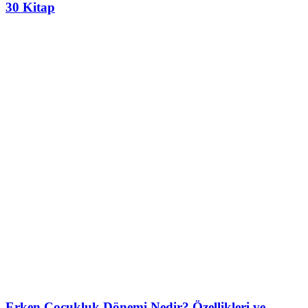
30 Kitap
Erken Çocukluk Dönemi Nedir? Özellikleri ve