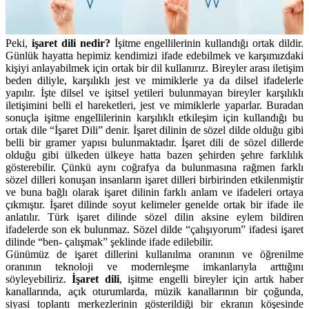
Peki,
işaret dili nedir?
İşitme engellilerinin kullandığı ortak dildir.
Günlük hayatta hepimiz kendimizi ifade edebilmek ve karşımızdaki
kişiyi anlayabilmek için ortak bir dil kullanırız. Bireyler arası iletişim
beden diliyle, karşılıklı jest ve mimiklerle ya da dilsel ifadelerle
yapılır. İşte dilsel ve işitsel yetileri bulunmayan bireyler karşılıklı
iletişimini belli el hareketleri, jest ve mimiklerle yaparlar. Buradan
sonuçla işitme engellilerinin karşılıklı etkileşim için kullandığı bu
ortak dile “İşaret Dili” denir. İşaret dilinin de sözel dilde olduğu gibi
belli bir gramer yapısı bulunmaktadır. İşaret dili de sözel dillerde
olduğu gibi ülkeden ülkeye hatta bazen şehirden şehre farklılık
gösterebilir. Çünkü aynı coğrafya da bulunmasına rağmen farklı
sözel dilleri konuşan insanların işaret dilleri birbirinden etkilenmiştir
ve buna bağlı olarak işaret dilinin farklı anlam ve ifadeleri ortaya
çıkmıştır. İşaret dilinde soyut kelimeler genelde ortak bir ifade ile
anlatılır. Türk işaret dilinde sözel dilin aksine eylem bildiren
ifadelerde son ek bulunmaz. Sözel dilde “çalışıyorum” ifadesi işaret
dilinde “ben- çalışmak” şeklinde ifade edilebilir.
Günümüz de işaret dillerini kullanılma oranının ve öğrenilme
oranının teknoloji ve modernleşme imkanlarıyla arttığını
söyleyebiliriz.
İşaret dili
, işitme engelli bireyler için artık haber
kanallarında, açık oturumlarda, müzik kanallarının bir çoğunda,
siyasi toplantı merkezlerinin gösterildiği bir ekranın köşesinde