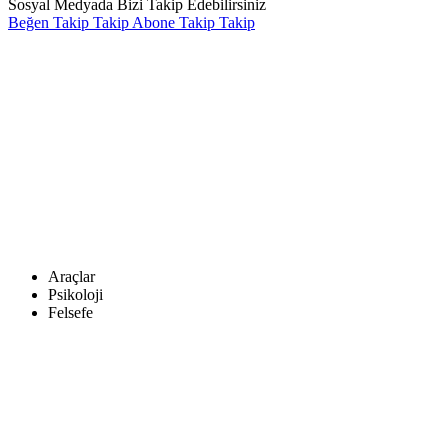
Sosyal Medyada Bizi Takip Edebilirsiniz
Beğen
Takip
Takip
Abone
Takip
Takip
Araçlar
Psikoloji
Felsefe