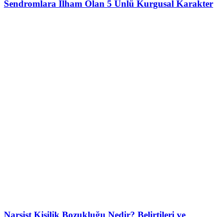
Sendromlara İlham Olan 5 Ünlü Kurgusal Karakter
Narsist Kişilik Bozukluğu Nedir? Belirtileri ve