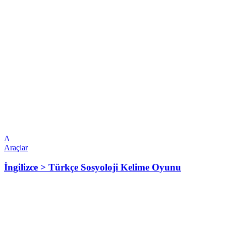
A
Araçlar
İngilizce > Türkçe Sosyoloji Kelime Oyunu