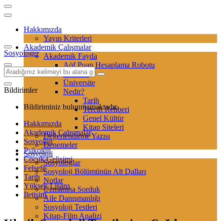
Hakkımızda
Yayın Kriterleri
Akademik Çalışmalar
Sosyologer
Akademik Fayda
Aöf Puan Hesaplama Robotu
Sertifika
Üniversite
Bildirimler
Nedir?
Tarih
Bildiriminiz bulunmamaktadır.
Tercih Rehberi
Genel Kültür
Hakkımızda
Kitap Siteleri
Akademik Çalışmalar
Değerlendirme Yazısı
Sosyoloji
Denemeler
Psikoloji
Sosyoloji
Çocuk Gelişimi
Sosyologlar
Felsefe
Sosyoloji Bölümünün Alt Dalları
Tarih
Notlar
Yüksek Lisans
Uzmanına Sorduk
İletişim
Aile Danışmanlığı
Sosyoloji Testleri
Kitap-Film Analizi