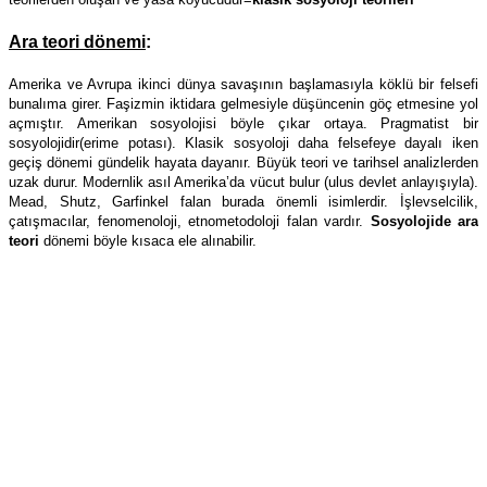
Ara teori dönemi
:
Amerika ve Avrupa ikinci dünya savaşının başlamasıyla köklü bir felsefi
bunalıma girer. Faşizmin iktidara gelmesiyle düşüncenin göç etmesine yol
açmıştır. Amerikan sosyolojisi böyle çıkar ortaya. Pragmatist bir
sosyolojidir(erime potası). Klasik sosyoloji daha felsefeye dayalı iken
geçiş dönemi gündelik hayata dayanır. Büyük teori ve tarihsel analizlerden
uzak durur. Modernlik asıl Amerika’da vücut bulur (ulus devlet anlayışıyla).
Mead, Shutz, Garfinkel falan burada önemli isimlerdir. İşlevselcilik,
çatışmacılar, fenomenoloji, etnometodoloji falan vardır.
Sosyolojide ara
teori
dönemi böyle kısaca ele alınabilir.