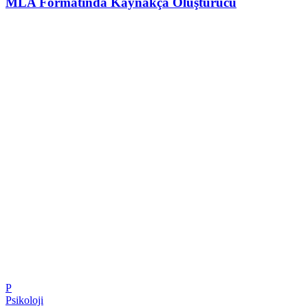
MLA Formatında Kaynakça Oluşturucu
P
Psikoloji