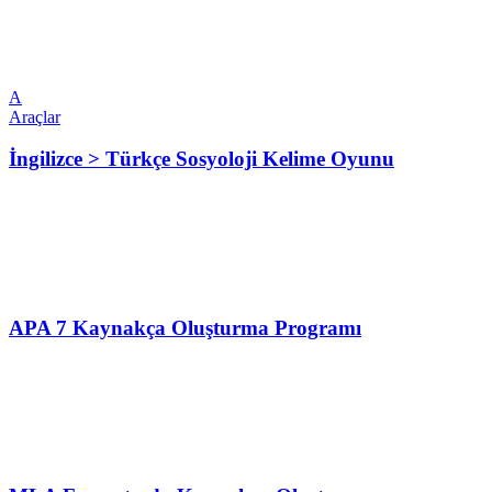
A
Araçlar
İngilizce > Türkçe Sosyoloji Kelime Oyunu
APA 7 Kaynakça Oluşturma Programı