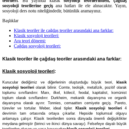
teorileri
. Bu yayında klasik
sosyoloji teorilerinden, çağdaş
sosyoloji teorilerine geçiş
ana hatları ile ele alınacaktır. Yayın,
sosyoloji ders notu niteliğindedir, bütünlük aramayınız.
Başlıklar
Klasik teoriler ile çağdaş teoriler arasındaki ana farklar:
Klasik sosyoloji teorileri:
Ara teori dönemi:
Çağdaş sosyoloji teorileri:
Klasik teoriler ile çağdaş teoriler arasındaki ana farklar:
Klasik sosyoloji teorileri
:
Kurucular dediğimiz ve diğerlerinin oluşturduğu büyük teori,
klasik
sosyoloji teorileri
olarak bilinir. Comte, teolojik, metafizik, pozitif olarak
toplumu sınıflandırır. Marx, ilkel, kölecil, feodal, kapitalist, komünist
toplum olarak sınıflandırır. Durkheim, mekanik dayanışma ve organik
dayanışma olarak ayırır. Tonnies, cemaatten cemiyete geçiş. Pareto,
türevler ve tortular. Weber, ideal tipler.
Klasik sosyoloji teorileri
4
devrimin tam ortasında ortaya çıkarlar. Hepside toplumsal olguyu
anlamaya çalışır. Klasik teorilerden sonra dünyada önemli değişiklikler
meydana gelmiştir (birinci ve ikinci dünya savaşı). Felsefeye dayalı büyük
teorilerden oluşan ve yasa koyucudur=
klasik sosyoloji teorileri