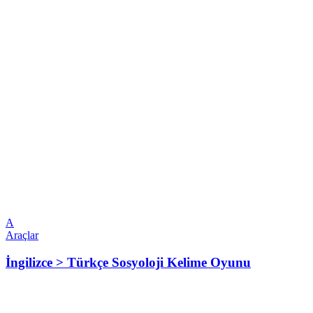
A
Araçlar
İngilizce > Türkçe Sosyoloji Kelime Oyunu