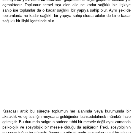
açmaktadır. Toplumun temel taşı olan aile ne kadar sağlıklı bir ilişkiye
sahip ise toplumlar da o kadar sağlıklı bir yapıya sahip olur. Aynı şekilde
toplumlarda ne kadar sağlıklı bir yapıya sahip olursa aileler de bir o kadar
sağlıklı bir ilişki içerisinde olur.
Kısacası artık bu süreçte toplumun her alanında veya kurumunda bir
aksaklık ve eşitsizliğin meydana geldiğinden bahsedebilmek mümkün hale
gelmiştir. Bu durumda salgının sadece tıbbi bir mesele değil aynı zamanda
psikolojik ve sosyolojik bir mesele olduğu da aşikârdır. Peki, sosyolojinin
ve sosyoloğun bu süreçte önemi ve görevi nedir, sosyolog nasıl bir işleve