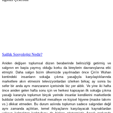
Sağlık Sosyolojisi Nedir?
Aniden değişen toplumsal düzen beraberinde belirsizliği getirmiş ve
salgının en başta yaymış olduğu korku da bireylerin davranışlarına etki
etmiştir. Daha salgın bizim ülkemizde yayılmadan önce Çin’in Wuhan
kentindeki insanların sokağa çıkma yasağıyla karşılaştıklarında
marketlere akın etmesini televizyonlardan izlerken birkaç ay sonra bu
sefer bir anda aynı manzaranın içerisinde biz yer aldık. Ve yine iki hafta
önce aniden gelen hafta sonu için ve herkesi kapsayan ilk sokağa çıkma
yasağı kararıyla toplumun birçok yerinde insanlar kendilerini marketlerde
buldular üstelik sosyal/fiziksel mesafeye ve kişisel hijyene (maske takımı
vs.) dikkat etmeden. Bu durum aslında toplumun sadece salgından değil
aynı zamanda açlıktan, temel ihtiyaçlarını karşılayacak kaynaklardan