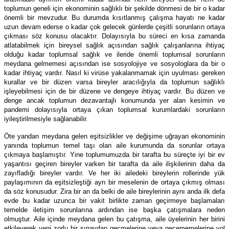
toplumun geneli için ekonominin sağlıklı bir şekilde dönmesi de bir o kadar
önemli bir mevzudur. Bu durumda kısıtlanmış çalışma hayatı ne kadar
uzun devam ederse o kadar çok gelecek günlerde çeşitli sorunların ortaya
çıkması söz konusu olacaktır. Dolayısıyla bu süreci en kısa zamanda
atlatabilmek için bireysel sağlık açısından sağlık çalışanlarına ihtiyaç
olduğu kadar toplumsal sağlık ve ileride önemli toplumsal sorunların
meydana gelmemesi açısından ise sosyolojiye ve sosyologlara da bir o
kadar ihtiyaç vardır. Nasıl ki virüse yakalanmamak için uyulması gereken
kurallar ve bir düzen varsa bireyler aracılığıyla da toplumun sağlıklı
işleyebilmesi için de bir düzene ve dengeye ihtiyaç vardır. Bu düzen ve
denge ancak toplumun dezavantajlı konumunda yer alan kesimin ve
pandemi dolayısıyla ortaya çıkan toplumsal kurumlardaki sorunların
iyileştirilmesiyle sağlanabilir.
Öte yandan meydana gelen eşitsizlikler ve değişime uğrayan ekonominin
yanında toplumun temel taşı olan aile kurumunda da sorunlar ortaya
çıkmaya başlamıştır. Yine toplumumuzda bir tarafta bu süreçte iyi bir ev
yaşantısı geçiren bireyler varken bir tarafta da aile ilişkilerinin daha da
zayıfladığı bireyler vardır. Ve her iki ailedeki bireylerin rollerinde yük
paylaşımının da eşitsizleştiği ayrı bir meselenin de ortaya çıkmış olması
da söz konusudur. Zira bir an da belki de aile bireylerinin aynı anda ilk defa
evde bu kadar uzunca bir vakit birlikte zaman geçirmeye başlamaları
temelde iletişim sorunlarına ardından ise başka çatışmalara neden
olmuştur. Aile içinde meydana gelen bu çatışma, aile üyelerinin her birini
etkileyerek yeni zorlu bir sınavdan geçmelerine veya geçememelerine yol