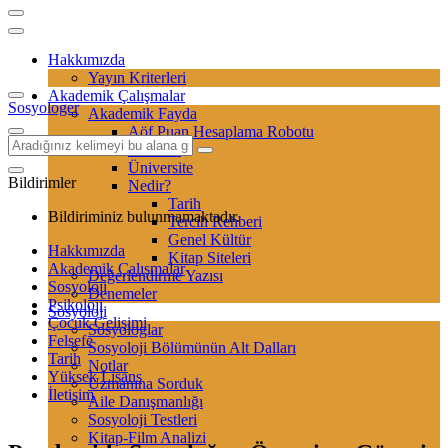
Hakkımızda
Yayın Kriterleri
Akademik Çalışmalar
Sosyologer
Akademik Fayda
Aöf Puan Hesaplama Robotu
Sertifika
Üniversite
Bildirimler
Nedir?
Tarih
Bildiriminiz bulunmamaktadır.
Tercih Rehberi
Genel Kültür
Hakkımızda
Kitap Siteleri
Akademik Çalışmalar
Değerlendirme Yazısı
Sosyoloji
Denemeler
Psikoloji
Sosyoloji
Çocuk Gelişimi
Sosyologlar
Felsefe
Sosyoloji Bölümünün Alt Dalları
Tarih
Notlar
Yüksek Lisans
Uzmanına Sorduk
İletişim
Aile Danışmanlığı
Sosyoloji Testleri
Kitap-Film Analizi