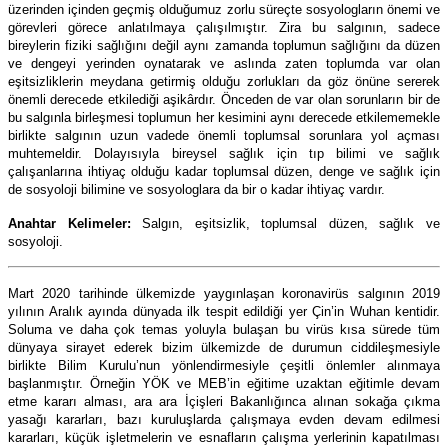
üzerinden içinden geçmiş olduğumuz zorlu süreçte sosyologların önemi ve
görevleri görece anlatılmaya çalışılmıştır. Zira bu salgının, sadece
bireylerin fiziki sağlığını değil aynı zamanda toplumun sağlığını da düzen
ve dengeyi yerinden oynatarak ve aslında zaten toplumda var olan
eşitsizliklerin meydana getirmiş olduğu zorlukları da göz önüne sererek
önemli derecede etkilediği aşikârdır. Önceden de var olan sorunların bir de
bu salgınla birleşmesi toplumun her kesimini aynı derecede etkilememekle
birlikte salgının uzun vadede önemli toplumsal sorunlara yol açması
muhtemeldir. Dolayısıyla bireysel sağlık için tıp bilimi ve sağlık
çalışanlarına ihtiyaç olduğu kadar toplumsal düzen, denge ve sağlık için
de sosyoloji bilimine ve sosyologlara da bir o kadar ihtiyaç vardır.
Anahtar Kelimeler:
Salgın, eşitsizlik, toplumsal düzen, sağlık ve
sosyoloji.
Mart 2020 tarihinde ülkemizde yaygınlaşan koronavirüs salgının 2019
yılının Aralık ayında dünyada ilk tespit edildiği yer Çin’in Wuhan kentidir.
Soluma ve daha çok temas yoluyla bulaşan bu virüs kısa sürede tüm
dünyaya sirayet ederek bizim ülkemizde de durumun ciddileşmesiyle
birlikte Bilim Kurulu’nun yönlendirmesiyle çeşitli önlemler alınmaya
başlanmıştır. Örneğin YÖK ve MEB’in eğitime uzaktan eğitimle devam
etme kararı alması, ara ara İçişleri Bakanlığınca alınan sokağa çıkma
yasağı kararları, bazı kuruluşlarda çalışmaya evden devam edilmesi
kararları, küçük işletmelerin ve esnafların çalışma yerlerinin kapatılması