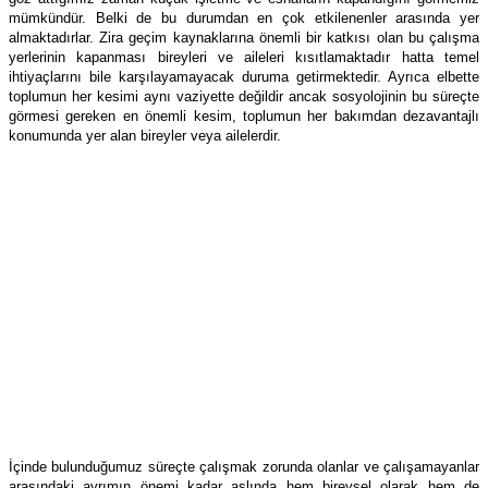
mümkündür. Belki de bu durumdan en çok etkilenenler arasında yer
almaktadırlar. Zira geçim kaynaklarına önemli bir katkısı olan bu çalışma
yerlerinin kapanması bireyleri ve aileleri kısıtlamaktadır hatta temel
ihtiyaçlarını bile karşılayamayacak duruma getirmektedir. Ayrıca elbette
toplumun her kesimi aynı vaziyette değildir ancak sosyolojinin bu süreçte
görmesi gereken en önemli kesim, toplumun her bakımdan dezavantajlı
konumunda yer alan bireyler veya ailelerdir.
İçinde bulunduğumuz süreçte çalışmak zorunda olanlar ve çalışamayanlar
arasındaki ayrımın önemi kadar aslında hem bireysel olarak hem de