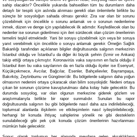
sahip olacaktır? Öncelikle yukarıda bahsedilen tüm bu durumların daha
detaylı bir tespiti için aslında alınması gerekli olan önlemlerle birlikte bu
süreçte bir sosyoloğun sahada olması gerekir. Zira var olan bir sorunu
çözebilmek için öncelikle o sorunu anlamak ve o sorunun nedenlerine
inmek, düzen ve denge için yapılabilecek ilk adımdır. Keşfedilecek olan bu
nedenler ise sorunun giderilmesi için ileri sürülecek olan çözüm önerilerinin
temelini teşkil etmektedir. Yani bir soruyu çözebilmek için veya bir soruya
yanıt verebilmek için öncelikle o soruyu anlamak gerekir. Örneğin Sağlık
Bakanlığı tarafından açıklanan bilgiler doğrultusunda salgının merkezinin
İstanbul olduğu ve İstanbul’u da diğer iki büyük şehrin (İzmir ve Ankara)
takip ettiği ortaya çıkmıştır. Koronavirüs vaka sayısının en fazla olduğu il
İstanbul iken bu vaka sayılarının da en fazla olduğu ilçeler ise Esenyurt,
Küçükçekmece, Avcılar, Bağcılar, Esenler, Bahçelievler, Bayrampaşa,
Bakırköy, Zeytinburnu ve Güngören’dir. Bu bölgelerde salgının daha yoğun
olmasının nedenini ortaya çıkaracak olan bilim sosyolojidir. Nedeni ortaya
çıkan bir sorunun çözüme kavuşturulması daha kolay hale gelecektir. Bu
durumda sosyolog, var olan olgunun merkezine giderek gözlem ve
araştırmalarıyla birlikte bir rapor sunmalıdır. Sunulan bu rapor
doğrultusunda salgının bu gibi bölgelerde nasıl daha aza indirilebileceği,
toplumsal alanlarda ilişkilerin ve etkileşimlerin nasıl iyileştirilebileceği,
herhangi bir konuda ihtiyaç sahiplerine yönelik ne gibi desteklerin
sunulabileceği gibi pek çok konuda çözüm önerilerinin hazırlanması
mümkün hale gelecektir.
Sonuç olarak toplumun her alanında meydana gelen aksaklıkların