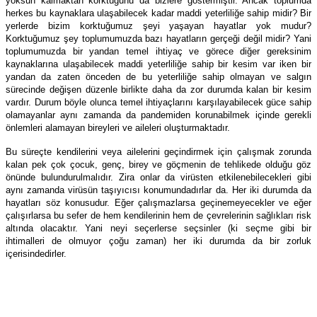
yoksun kalmaktan korktuğunu da bizlere göstermiştir. Ancak toplumda
herkes bu kaynaklara ulaşabilecek kadar maddi yeterliliğe sahip midir? Bir
yerlerde bizim korktuğumuz şeyi yaşayan hayatlar yok mudur?
Korktuğumuz şey toplumumuzda bazı hayatların gerçeği değil midir? Yani
toplumumuzda bir yandan temel ihtiyaç ve görece diğer gereksinim
kaynaklarına ulaşabilecek maddi yeterliliğe sahip bir kesim var iken bir
yandan da zaten önceden de bu yeterliliğe sahip olmayan ve salgın
sürecinde değişen düzenle birlikte daha da zor durumda kalan bir kesim
vardır. Durum böyle olunca temel ihtiyaçlarını karşılayabilecek güce sahip
olamayanlar aynı zamanda da pandemiden korunabilmek içinde gerekli
önlemleri alamayan bireyleri ve aileleri oluşturmaktadır.
Bu süreçte kendilerini veya ailelerini geçindirmek için çalışmak zorunda
kalan pek çok çocuk, genç, birey ve göçmenin de tehlikede olduğu göz
önünde bulundurulmalıdır. Zira onlar da virüsten etkilenebilecekleri gibi
aynı zamanda virüsün taşıyıcısı konumundadırlar da. Her iki durumda da
hayatları söz konusudur. Eğer çalışmazlarsa geçinemeyecekler ve eğer
çalışırlarsa bu sefer de hem kendilerinin hem de çevrelerinin sağlıkları risk
altında olacaktır. Yani neyi seçerlerse seçsinler (ki seçme gibi bir
ihtimalleri de olmuyor çoğu zaman) her iki durumda da bir zorluk
içerisindedirler.