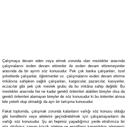
Çalışmaya devam eden veya etmek zorunda olan meslekler arasında
çalışmalarını evden devam ettirenler ile evden devam ettiremeyenler
arasında da bir ayrım söz konusudur. Pek çok banka çalışanları, özel
şirketlerde çalışanlar, öğretmenler vs. çalışmalarını evden devam ettirme
imkânına sahipken sağlık çalışanları, kargocular, pazarcılar, kasiyerler,
eczacılar gibi pek çok meslek grubu da bu imkâna sahip değildir. Bu
meslekler arasında her ne kadar gerekli önlemleri alabilen bireyler olsa da
gerekli önlemleri alamayan bireyler de söz konusudur ki bu önlemler alınsa
bile yeterli olup olmadığı da ayrı bir tartışma konusudur.
Fakat toplumda, çalışmak zorunda kalanların varlığı söz konusu olduğu
gibi kendilerini veya ailelerini geçindirebilmek için çalışamayanların da
varlığı söz konusudur. Şu an hepimiz yaşadığımız yerde etrafımıza bir
göz attığımız zaman küçük işletme ve esnafların kapandığını görmemiz