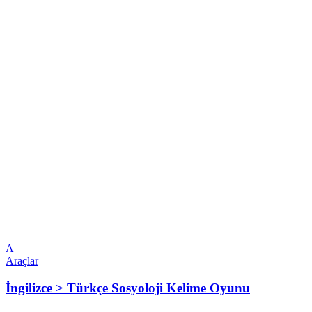
A
Araçlar
İngilizce > Türkçe Sosyoloji Kelime Oyunu