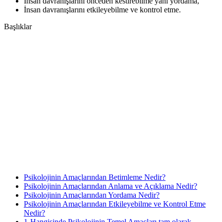
İnsan davranışlarını önceden kestirebilme yani yordama,
İnsan davranışlarını etkileyebilme ve kontrol etme.
Başlıklar
Psikolojinin Amaçlarından Betimleme Nedir?
Psikolojinin Amaçlarından Anlama ve Açıklama Nedir?
Psikolojinin Amaçlarından Yordama Nedir?
Psikolojinin Amaçlarından Etkileyebilme ve Kontrol Etme
Nedir?
1-Hangisinde Psikolojinin Temel Amaçları tam olarak