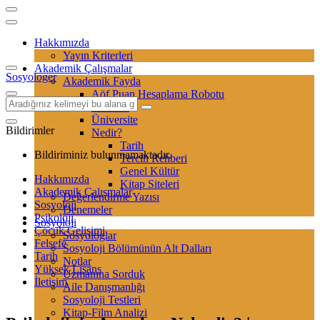
Hakkımızda
Yayın Kriterleri
Akademik Çalışmalar
Sosyologer
Akademik Fayda
Aöf Puan Hesaplama Robotu
Sertifika
Üniversite
Bildirimler
Nedir?
Tarih
Bildiriminiz bulunmamaktadır.
Tercih Rehberi
Genel Kültür
Hakkımızda
Kitap Siteleri
Akademik Çalışmalar
Değerlendirme Yazısı
Sosyoloji
Denemeler
Psikoloji
Sosyoloji
Çocuk Gelişimi
Sosyologlar
Felsefe
Sosyoloji Bölümünün Alt Dalları
Tarih
Notlar
Yüksek Lisans
Uzmanına Sorduk
İletişim
Aile Danışmanlığı
Sosyoloji Testleri
Kitap-Film Analizi