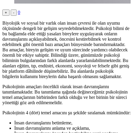
0
+
-
Biyolojik ve soysal bir varlık olan insan çevresi ile olan uyumu
ölçüsünde dengeli bir gelişim seyredebilmektedir. Psikoloji bilimi de
bu bağlamda elde ettiği yasaları bireylere uygulayarak onların
davranışlarını açıklayabilmek, öncesini kestirebilmek ve kontrol
edebilmek gibi önemli bazı amaçları bünyesinde barındırmaktadır.
Bu amaçlar, bireyin gelişim ve uyum sürecinde yardımcı olabilecek
önemli bir etkiye sahiptir. Bilindiği üzere, günümüzde psikoloji
biliminin bulgularından farklı alanlarda yararlanılabilinmektedir. Bu
alanları eğitim, tıp, endüstri, ekonomi, sosyoloji ve felsefe gibi geniş
bir platform dâhilinde düşünebiliriz. Bu alanlarda psikolojik
bilgilerin kullanımı bireylerin daha başarılı olmasını sağlamaktır.
Psikolojinin amaçları öncelikli olarak insan davranışlarını
tanımlamaktadır. Bu tanımlama ışığında değineceğimiz psikolojinin
temel amaçlarının birbirinden farklı olduğu ve her birinin bir süreci
yönettiği göz ardı edilmemelidir.
Psikolojinin 4 (dört) temel amacını şu şekilde sıralamak mümkündür:
İnsan davranışlarını betimleme,
İnsan davranışlarını anlama ve açıklama,