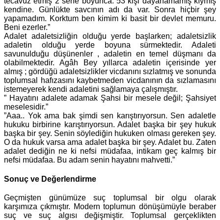
tecavüz etmiş 2 sene boyunca. 53 kişi dayanamamış kıymış
kendine. Günlükte savcının adı da var. Sonra hiçbir şey
yapamadım. Korktum ben kimim ki basit bir devlet memuru.
Beni ezerler.”
Adalet adaletsizliğin olduğu yerde başlarken; adaletsizlik
adaletin olduğu yerde boyuna sürmektedir. Adaleti
savunulduğu düşünenler , adaletin en temel düşmanı da
olabilmektedir. Agâh Bey yıllarca adaletin içerisinde yer
almış ; gördüğü adaletsizlikler vicdanını sızlatmış ve sonunda
toplumsal hafızasını kaybetmeden vicdanının da sızlamasını
istemeyerek kendi adaletini sağlamaya çalışmıştır.
” Hayatını adalete adamak Şahsi bir mesele değil; Şahsiyet
meselesidir.”
”Aaa.. Yok ama bak şimdi sen karıştırıyorsun. Sen adaletle
hukuku birbirine karıştırıyorsun. Adalet başka bir şey hukuk
başka bir şey. Senin söylediğin hukuken olması gereken şey.
O da hukuk varsa ama adalet başka bir şey. Adalet bu. Zaten
adalet dediğin ne ki nefsi müdafaa, intikam geç kalmış bir
nefsi müdafaa. Bu adam senin hayatını mahvetti.”
Sonuç ve Değerlendirme
Geçmişten günümüze suç toplumsal bir olgu olarak
karşımıza çıkmıştır. Modern toplumun dönüşümüyle beraber
suç ve suç algısı değişmiştir. Toplumsal gerçeklikten