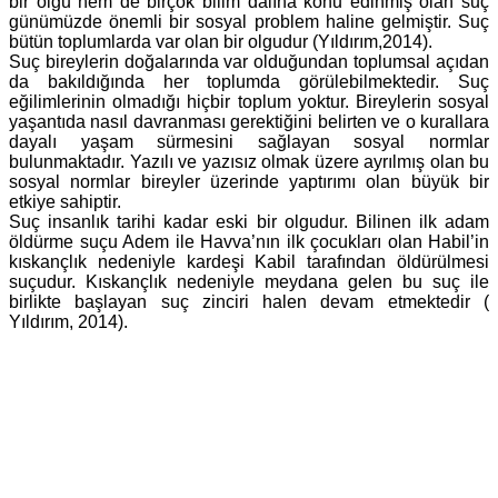
bir olgu hem de birçok bilim dalına konu edinmiş olan suç
günümüzde önemli bir sosyal problem haline gelmiştir. Suç
bütün toplumlarda var olan bir olgudur (Yıldırım,2014).
Suç bireylerin doğalarında var olduğundan toplumsal açıdan
da bakıldığında her toplumda görülebilmektedir. Suç
eğilimlerinin olmadığı hiçbir toplum yoktur. Bireylerin sosyal
yaşantıda nasıl davranması gerektiğini belirten ve o kurallara
dayalı yaşam sürmesini sağlayan sosyal normlar
bulunmaktadır. Yazılı ve yazısız olmak üzere ayrılmış olan bu
sosyal normlar bireyler üzerinde yaptırımı olan büyük bir
etkiye sahiptir.
Suç insanlık tarihi kadar eski bir olgudur. Bilinen ilk adam
öldürme suçu Adem ile Havva’nın ilk çocukları olan Habil’in
kıskançlık nedeniyle kardeşi Kabil tarafından öldürülmesi
suçudur. Kıskançlık nedeniyle meydana gelen bu suç ile
birlikte başlayan suç zinciri halen devam etmektedir (
Yıldırım, 2014).