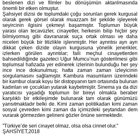
beslenen dizi ve filmler bu dönüşümün aktarılmasında
önemli bir etken olmuştur.
Şahsiyet dizisi de toplumdaki çoğu sorunları gerek kurgusal
olarak gerek görsel olarak muazzam bir şekilde işleyerek
seyircinin ilgisini çekmeyi başarmıştır. Toplumun büyük
yarası olan tecavüzler, cinayetler, herkesin bilip hiçbir şey
bilmiyormuş gibi davranarak suça ortak olması ve daha
niceleri büyük bir titizlikle işlenmiştir. Her ayrıntısı ayrı ayrı
dikkat çeken dizide olayın kurgusuna yönelik jenerikler,
izlerken görülen ayrıntılar; faili meçhul cinayetlerden
bahsedildiğinde gazeteci Uğur Mumcu’nun gösterilmesi gibi
toplumsal hafızada yer edinerek izlerinin bulunduğu her şey
ince ince dokunulmuş; hatta zaman zaman izleyicinin
sorgulamasını sağlamıştır. Kambura masumların üzerindeki
bir kambur olarak koyu bir distopyanın tam ortasında bulunan
kadınları ve çocukları yutarak kaybetmiştir. Sinema ya da dizi
yaratıcısı yaşadığı toplumun bir bireyi olmakla beraber
karşılıklı bir etkileşimde bulunarak tam olarak günümüzü
yansıtmaktadır belki de. Kimi zaman politikadan kimi zaman
sosyal çevreden kimi zaman da içimizdeki şeytandan dem
vurarak görmezden gelineni gözler önüne sermektedir.
”Türkiye’de seri cinayet olmaz, olsa olsa cinnet olur.”
ŞAHSİYET,2018