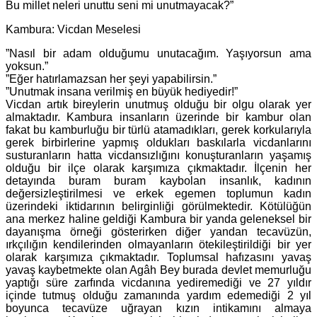
Bu millet neleri unuttu seni mi unutmayacak?”
Kambura: Vicdan Meselesi
”Nasıl bir adam olduğumu unutacağım. Yaşıyorsun ama
yoksun.”
”Eğer hatırlamazsan her şeyi yapabilirsin.”
”Unutmak insana verilmiş en büyük hediyedir!”
Vicdan artık bireylerin unutmuş olduğu bir olgu olarak yer
almaktadır. Kambura insanların üzerinde bir kambur olan
fakat bu kamburluğu bir türlü atamadıkları, gerek korkularıyla
gerek birbirlerine yapmış oldukları baskılarla vicdanlarını
susturanların hatta vicdansızlığını konuşturanların yaşamış
olduğu bir ilçe olarak karşımıza çıkmaktadır. İlçenin her
detayında buram buram kaybolan insanlık, kadının
değersizleştirilmesi ve erkek egemen toplumun kadın
üzerindeki iktidarının belirginliği görülmektedir. Kötülüğün
ana merkez haline geldiği Kambura bir yanda geleneksel bir
dayanışma örneği gösterirken diğer yandan tecavüzün,
ırkçılığın kendilerinden olmayanların ötekileştirildiği bir yer
olarak karşımıza çıkmaktadır. Toplumsal hafızasını yavaş
yavaş kaybetmekte olan Agâh Bey burada devlet memurluğu
yaptığı süre zarfında vicdanına yediremediği ve 27 yıldır
içinde tutmuş olduğu zamanında yardım edemediği 2 yıl
boyunca tecavüze uğrayan kızın intikamını almaya