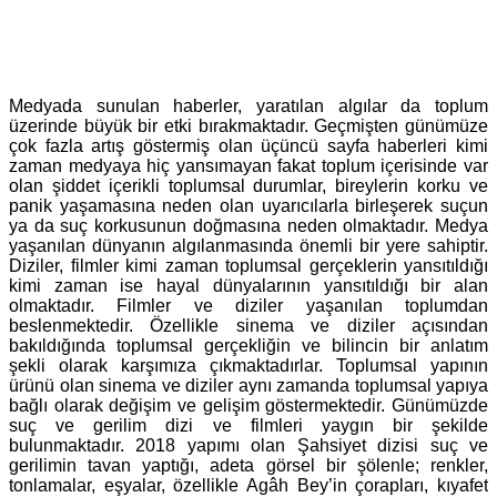
Medyada sunulan haberler, yaratılan algılar da toplum
üzerinde büyük bir etki bırakmaktadır. Geçmişten günümüze
çok fazla artış göstermiş olan üçüncü sayfa haberleri kimi
zaman medyaya hiç yansımayan fakat toplum içerisinde var
olan şiddet içerikli toplumsal durumlar, bireylerin korku ve
panik yaşamasına neden olan uyarıcılarla birleşerek suçun
ya da suç korkusunun doğmasına neden olmaktadır. Medya
yaşanılan dünyanın algılanmasında önemli bir yere sahiptir.
Diziler, filmler kimi zaman toplumsal gerçeklerin yansıtıldığı
kimi zaman ise hayal dünyalarının yansıtıldığı bir alan
olmaktadır. Filmler ve diziler yaşanılan toplumdan
beslenmektedir. Özellikle sinema ve diziler açısından
bakıldığında toplumsal gerçekliğin ve bilincin bir anlatım
şekli olarak karşımıza çıkmaktadırlar. Toplumsal yapının
ürünü olan sinema ve diziler aynı zamanda toplumsal yapıya
bağlı olarak değişim ve gelişim göstermektedir. Günümüzde
suç ve gerilim dizi ve filmleri yaygın bir şekilde
bulunmaktadır. 2018 yapımı olan Şahsiyet dizisi suç ve
gerilimin tavan yaptığı, adeta görsel bir şölenle; renkler,
tonlamalar, eşyalar, özellikle Agâh Bey’in çorapları, kıyafet