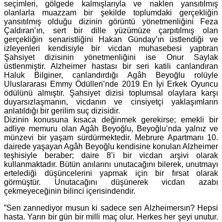
seçimleri, gölgede kalmışlarıyla ve naklen yansıtılmış
olanlarla muazzam bir şekilde toplumdaki gerçekliğin
yansıtılmış olduğu dizinin görüntü yönetmenliğini Feza
Çaldıran’ın, sert bir dille yüzümüze çarpıtılmış olan
gerçekliğin senaristliğini Hakan Günday’ın üstlendiği ve
izleyenleri kendisiyle bir vicdan muhasebesi yaptıran
Şahsiyet dizisinin yönetmenliğini ise Onur Saylak
üstlenmiştir. Alzheimer hastası bir seri katili canlandıran
Haluk Bilginer, canlandırdığı Agâh Beyoğlu rolüyle
Uluslararası Emmy Ödülleri’nde 2019 En İyi Erkek Oyuncu
ödülünü almıştır. Şahsiyet dizisi toplumsal olaylara karşı
duyarsızlaşmanın, vicdanın ve cinsiyetçi yaklaşımların
anlatıldığı bir gerilim suç dizisidir.
Dizinin konusuna kısaca değinmek gerekirse; emekli bir
adliye memuru olan Agâh Beyoğlu, Beyoğlu’nda yalnız ve
münzevi bir yaşam sürdürmektedir. Mebrure Apartmanı 10.
dairede yaşayan Agâh Beyoğlu kendisine konulan Alzheimer
teşhisiyle beraber; daire 8’i bir vicdan arşivi olarak
kullanmaktadır. Bütün anılarını unutacağını bilerek, unutmayı
ertelediği düşüncelerini yapmak için bir fırsat olarak
görmüştür. Unutacağını düşünerek vicdan azabı
çekmeyeceğinin bilinci içerisindendir.
”Sen zannediyor musun ki sadece sen Alzheimersın? Hepsi
hasta. Yarın bir gün bir milli maç olur. Herkes her şeyi unutur.