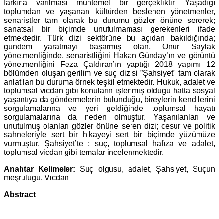
farkına varılması muhtemel bir gerçekliktir. Yaşadığı
toplumdan ve yaşanan kültürden beslenen yönetmenler,
senaristler tam olarak bu durumu gözler önüne sererek;
sanatsal bir biçimde unutulmaması gerekenleri ifade
etmektedir. Türk dizi sektörüne bu açıdan bakıldığında;
gündem yaratmayı başarmış olan, Onur Saylak
yönetmenliğinde, senaristliğini Hakan Günday’ın ve görüntü
yönetmenliğini Feza Çaldıran’ın yaptığı 2018 yapımı 12
bölümden oluşan gerilim ve suç dizisi ”Şahsiyet” tam olarak
anlatılan bu duruma örnek teşkil etmektedir. Hukuk, adalet ve
toplumsal vicdan gibi konuların işlenmiş olduğu hatta sosyal
yaşantıya da göndermelerin bulunduğu, bireylerin kendilerini
sorgulamalarına ve yeri geldiğinde toplumsal hayatı
sorgulamalarına da neden olmuştur. Yaşanılanları ve
unutulmuş olanları gözler önüne seren dizi; cesur ve politik
sahneleriyle sert bir hikayeyi sert bir biçimde yüzümüze
vurmuştur. Şahsiyet’te ; suç, toplumsal hafıza ve adalet,
toplumsal vicdan gibi temalar incelenmektedir.
Anahtar Kelimeler:
Suç olgusu, adalet, Şahsiyet, Suçun
meşruluğu, Vicdan
Abstract