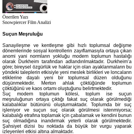
Önerilen Yazı
Snowpiercer Film Analizi
Suçun Meşruluğu
Sanayileşme ve kentleşme gibi hızlı toplumsal değişme
dönemlerinde sosyal kontrollerin zayıflamasıyla ortaya çıkan
anomi yani normların yokluğu modern toplumun hastalığı
olarak Durkheim tarafından adlandırılmaktadır. Durkheim’a
göre; bireysel özgürlük ve haklar için olan ayaklanmaların bu
yöndeki taleplerin etkisiyle yeni meslek birlikleri ve loncaların
etiklerine dayalı yeni bir toplumsal düzen olduğunu
düşünmektedir. Merton ahlak çöktüğünde toplumun
çöktüğünü ve kaos ortamı oluştuğunu belirtmektedir.
Suç modern toplumun kölesi, toplum ise suçun
meşruluğunun ortaya çıktığı fakat suç olarak görülmediği
kalabalıklar bütününü oluşturmaktadır. Toplumda bir suç
işleniyor ve suçun suç olarak görülmesi istenmiyorsa;
kalabalığı etrafına toplamak için çabalamak ve kendini bunun
suç olmadığına inandırmak yeterli olarak görülmektedir.
Şahsiyet dizisi bu noktada da büyük bir vurgu yaparak
izleyenleri etkisi altına almaktadır.