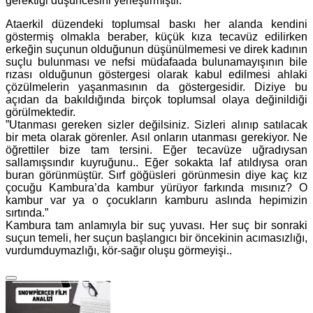
gerektiği düşüncesini yerleştirmiştir.
Ataerkil düzendeki toplumsal baskı her alanda kendini
göstermiş olmakla beraber, küçük kıza tecavüz edilirken
erkeğin suçunun olduğunun düşünülmemesi ve direk kadının
suçlu bulunması ve nefsi müdafaada bulunamayışının bile
rızası olduğunun göstergesi olarak kabul edilmesi ahlaki
çözülmelerin yaşanmasının da göstergesidir. Diziye bu
açıdan da bakıldığında birçok toplumsal olaya değinildiği
görülmektedir.
”Utanması gereken sizler değilsiniz. Sizleri alınıp satılacak
bir meta olarak görenler. Asıl onların utanması gerekiyor. Ne
öğrettiler bize tam tersini. Eğer tecavüze uğradıysan
sallamışsındır kuyruğunu.. Eğer sokakta laf atıldıysa oran
buran görünmüştür. Sırf göğüsleri görünmesin diye kaç kız
çocuğu Kambura’da kambur yürüyor farkında mısınız? O
kambur var ya o çocukların kamburu aslında hepimizin
sırtında.”
Kambura tam anlamıyla bir suç yuvası. Her suç bir sonraki
suçun temeli, her suçun başlangıcı bir öncekinin acımasızlığı,
vurdumduymazlığı, kör-sağır oluşu görmeyişi..