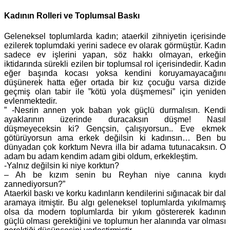
Kadının Rolleri ve Toplumsal Baskı
Geleneksel toplumlarda kadın; ataerkil zihniyetin içerisinde
ezilerek toplumdaki yerini sadece ev olarak görmüştür. Kadın
sadece ev işlerini yapan, söz hakkı olmayan, erkeğin
iktidarında sürekli ezilen bir toplumsal rol içerisindedir. Kadın
eğer başında kocası yoksa kendini koruyamayacağını
düşünerek hatta eğer ortada bir kız çocuğu varsa dizide
geçmiş olan tabir ile ”kötü yola düşmemesi” için yeniden
evlenmektedir.
” -Nesrin annen yok baban yok güçlü durmalısın. Kendi
ayaklarının üzerinde duracaksın düşme! Nasıl
düşmeyeceksin ki? Gençsin, çalışıyorsun.. Eve ekmek
götürüyorsun ama erkek değilsin ki kadınsın… Ben bu
dünyadan çok korktum Nevra illa bir adama tutunacaksın. O
adam bu adam kendim adam gibi oldum, erkekleştim.
-Yalnız değilsin ki niye korktun?
– Ah be kızım senin bu Reyhan niye canına kıydı
zannediyorsun?”
Ataerkil baskı ve korku kadınların kendilerini sığınacak bir dal
aramaya itmiştir. Bu algı geleneksel toplumlarda yıkılmamış
olsa da modern toplumlarda bir yıkım göstererek kadının
güçlü olması gerektiğini ve toplumun her alanında var olması