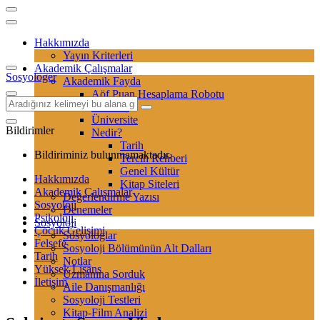
Hakkımızda
Yayın Kriterleri
Akademik Çalışmalar
Sosyologer
Akademik Fayda
Aöf Puan Hesaplama Robotu
Sertifika
Üniversite
Bildirimler
Nedir?
Tarih
Bildiriminiz bulunmamaktadır.
Tercih Rehberi
Genel Kültür
Hakkımızda
Kitap Siteleri
Akademik Çalışmalar
Değerlendirme Yazısı
Sosyoloji
Denemeler
Psikoloji
Sosyoloji
Çocuk Gelişimi
Sosyologlar
Felsefe
Sosyoloji Bölümünün Alt Dalları
Tarih
Notlar
Yüksek Lisans
Uzmanına Sorduk
İletişim
Aile Danışmanlığı
Sosyoloji Testleri
Kitap-Film Analizi