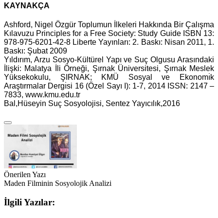
KAYNAKÇA
Ashford, Nigel Özgür Toplumun İlkeleri Hakkında Bir Çalışma
Kılavuzu Principles for a Free Society: Study Guide ISBN 13:
978-975-6201-42-8 Liberte Yayınları: 2. Baskı: Nisan 2011, 1.
Baskı: Şubat 2009
Yıldırım, Arzu Sosyo-Kültürel Yapı ve Suç Olgusu Arasındaki
İlişki: Malatya İli Örneği, Şırnak Üniversitesi, Şırnak Meslek
Yüksekokulu, ŞIRNAK; KMÜ Sosyal ve Ekonomı̇k
Araştırmalar Dergı̇si 16 (Özel Sayı I): 1-7, 2014 ISSN: 2147 –
7833, www.kmu.edu.tr
Bal,Hüseyin Suç Sosyolojisi, Sentez Yayıcılık,2016
Önerilen Yazı
Maden Filminin Sosyolojik Analizi
İlgili Yazılar: