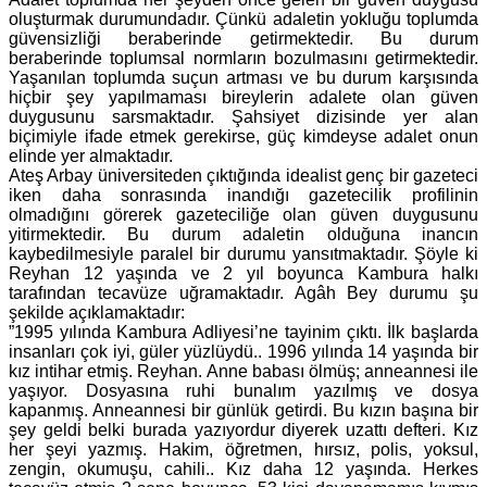
oluşturmak durumundadır. Çünkü adaletin yokluğu toplumda
güvensizliği beraberinde getirmektedir. Bu durum
beraberinde toplumsal normların bozulmasını getirmektedir.
Yaşanılan toplumda suçun artması ve bu durum karşısında
hiçbir şey yapılmaması bireylerin adalete olan güven
duygusunu sarsmaktadır. Şahsiyet dizisinde yer alan
biçimiyle ifade etmek gerekirse, güç kimdeyse adalet onun
elinde yer almaktadır.
Ateş Arbay üniversiteden çıktığında idealist genç bir gazeteci
iken daha sonrasında inandığı gazetecilik profilinin
olmadığını görerek gazeteciliğe olan güven duygusunu
yitirmektedir. Bu durum adaletin olduğuna inancın
kaybedilmesiyle paralel bir durumu yansıtmaktadır. Şöyle ki
Reyhan 12 yaşında ve 2 yıl boyunca Kambura halkı
tarafından tecavüze uğramaktadır. Agâh Bey durumu şu
şekilde açıklamaktadır:
”1995 yılında Kambura Adliyesi’ne tayinim çıktı. İlk başlarda
insanları çok iyi, güler yüzlüydü.. 1996 yılında 14 yaşında bir
kız intihar etmiş. Reyhan. Anne babası ölmüş; anneannesi ile
yaşıyor. Dosyasına ruhi bunalım yazılmış ve dosya
kapanmış. Anneannesi bir günlük getirdi. Bu kızın başına bir
şey geldi belki burada yazıyordur diyerek uzattı defteri. Kız
her şeyi yazmış. Hakim, öğretmen, hırsız, polis, yoksul,
zengin, okumuşu, cahili.. Kız daha 12 yaşında. Herkes