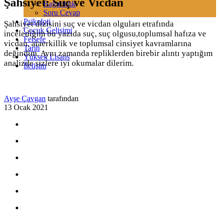
Şahsiyet: Suç ve Vicdan
Bağımlılık
Soru Cevap
Psikoloji
Şahsiyet dizisini suç ve vicdan olguları etrafında
Çocuk Gelişimi
incelediğim bu yazıda suç, suç olgusu,toplumsal hafıza ve
Felsefe
vicdan, ataerkillik ve toplumsal cinsiyet kavramlarına
Tarih
değindim. Aynı zamanda repliklerden birebir alıntı yaptığım
Yüksek Lisans
analizde sizlere iyi okumalar dilerim.
İletişim
Ayşe Çavgan
tarafından
13 Ocak 2021