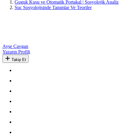
Guguk Kuşu ve Otomatik Portakal | Sosyolojik Analiz
Suç Sosyolojisinde Tanımlar Ve Teoriler
Ayşe Çavgan
Yazarın Profili
Takip Et