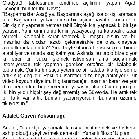
Gladyatör tablosunun kendince açılımını yapan Agah
Beyoğlu’nun torunu Deva;
”Başparmaklar Aşağıya. Başparmak aşağı ise o kişi arenada
ölür. Başparmak yukarı olursa bir kişinin hayatını kurtarırsın.
Bir kişinin yapması yetmez tabii.Birçok kişi yapacak ki bir işe
yarasın. Yani kimin ölüp kimin yaşayacağına kalabalık karar
vermeli. Kalabalık karar verecek ki meşru olsun ve bu
insanlar da vicdan azabı çekmesin.Ne de olsa cinayete
azmettirmek dimi bu? Ama böyle olunca hepsi suçu birbirine
atabiliyor ve ortada suç kalmıyor. Aslında bu tablo bize diyor
ki; eğer bir suçu işlemek istiyorsan ama suçlanmak
istemiyorsan tek yapman gereken etrafına bir kalabalık
toplamak. Çünkü bir suçu yeterince bir kalabalıkla işlersen o
artık suç değildir. Peki bu işaretler bize neyi anlatıyor? Bir
video koydun diyelim. Hiç tanımadığın insanlar karar veriyor
dimi beğendim, beğenmedim.. yaşasın, ölsün Gördüğün gibi
iki bin yıldır hiçbir şey değişmemiş be Süveyda. He artık tek
bir fark var artık bunları yapamıyorsun, bunların üzerine
tıklıyorsun.”
Adalet: Güven Yoksunluğu
Adalet, “dürüstçe yaşamak, kimseyi incitmemek ve herkese
sahip olduğu şeyi vermek demektir.” Yunanlı filozof Ulpian.
Adalet toplumda her şeyden önce gelen bir güven duygusu