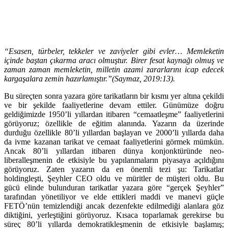
“Esasen, türbeler, tekkeler ve zaviyeler gibi evler… Memleketin
içinde baştan çıkarma aracı olmuştur. Birer fesat kaynağı olmuş ve
zaman zaman memleketin, milletin azami zararlarını icap edecek
kargaşalara zemin hazırlamıştır.”(Saymaz, 2019:13).
Bu süreçten sonra yazara göre tarikatların bir kısmı yer altına çekildi
ve bir şekilde faaliyetlerine devam ettiler. Günümüze doğru
geldiğimizde 1950’li yıllardan itibaren “cemaatleşme” faaliyetlerini
görüyoruz; özellikle de eğitim alanında. Yazarın da üzerinde
durduğu özellikle 80’li yıllardan başlayan ve 2000’li yıllarda daha
da ivme kazanan tarikat ve cemaat faaliyetlerini görmek mümkün.
Ancak 80’li yıllardan itibaren dünya konjonktüründe neo-
liberalleşmenin de etkisiyle bu yapılanmaların piyasaya açıldığını
görüyoruz. Zaten yazarın da en önemli tezi şu: Tarikatlar
holdingleşti, Şeyhler CEO oldu ve müritler de müşteri oldu. Bu
gücü elinde bulunduran tarikatlar yazara göre “gerçek Şeyhler”
tarafından yönetiliyor ve elde ettikleri maddi ve manevi güçle
FETÖ’nün temizlendiği ancak dezenfekte edilmediği alanlara göz
diktiğini, yerleştiğini görüyoruz. Kısaca toparlamak gerekirse bu
süreç 80’li yıllarda demokratikleşmenin de etkisiyle başlamış;