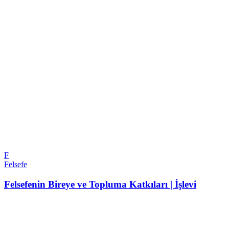
F
Felsefe
Felsefenin Bireye ve Topluma Katkıları | İşlevi