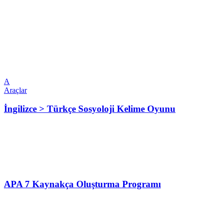
A
Araçlar
İngilizce > Türkçe Sosyoloji Kelime Oyunu
APA 7 Kaynakça Oluşturma Programı