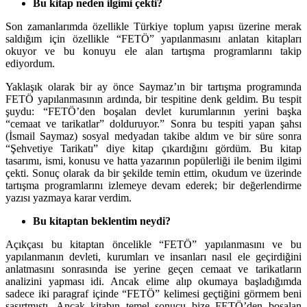
Bu kitap neden ilgimi çekti?
Son zamanlarımda özellikle Türkiye toplum yapısı üzerine merak
saldığım için özellikle “FETÖ” yapılanmasını anlatan kitapları
okuyor ve bu konuyu ele alan tartışma programlarını takip
ediyordum.
Yaklaşık olarak bir ay önce Saymaz’ın bir tartışma programında
FETÖ yapılanmasının ardında, bir tespitine denk geldim. Bu tespit
şuydu: “FETÖ’den boşalan devlet kurumlarının yerini başka
“cemaat ve tarikatlar” dolduruyor.” Sonra bu tespiti yapan şahsı
(İsmail Saymaz) sosyal medyadan takibe aldım ve bir süre sonra
“Şehvetiye Tarikatı” diye kitap çıkardığını gördüm. Bu kitap
tasarımı, ismi, konusu ve hatta yazarının popülerliği ile benim ilgimi
çekti. Sonuç olarak da bir şekilde temin ettim, okudum ve üzerinde
tartışma programlarını izlemeye devam ederek; bir değerlendirme
yazısı yazmaya karar verdim.
Bu kitaptan beklentim neydi?
Açıkçası bu kitaptan öncelikle “FETÖ” yapılanmasını ve bu
yapılanmanın devleti, kurumları ve insanları nasıl ele geçirdiğini
anlatmasını sonrasında ise yerine geçen cemaat ve tarikatların
analizini yapması idi. Ancak elime alıp okumaya başladığımda
sadece iki paragraf içinde “FETÖ” kelimesi geçtiğini görmem beni
şaşırtmıştı. Ancak kitabın temel sonucu bize FETÖ’den boşalan