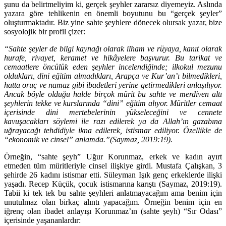
şunu da belirtmeliyim ki, gerçek şeyhler zararsız diyemeyiz. Aslında
yazara göre tehlikenin en önemli boyutunu bu “gerçek şeyler”
oluşturmaktadır. Biz yine sahte şeyhlere dönecek olursak yazar, bize
sosyolojik bir profil çizer:
“Sahte şeyler de bilgi kaynağı olarak ilham ve rüyaya, kanıt olarak
hurafe, rivayet, keramet ve hikâyelere başvurur. Bu tarikat ve
cemaatlere öncülük eden şeyhler incelendiğinde; ilkokul mezunu
oldukları, dini eğitim almadıkları, Arapça ve Kur’an’ı bilmedikleri,
hatta oruç ve namaz gibi ibadetleri yerine getirmedikleri anlaşılıyor.
Ancak böyle olduğu halde birçok mürit bu sahte ve merdiven altı
şeyhlerin tekke ve kurslarında “dini” eğitim alıyor. Müritler cemaat
içerisinde dini mertebelerinin yükseleceğini ve cennete
kavuşacakları söylemi ile razı edilerek ya da Allah’ın gazabına
uğrayacağı tehdidiyle ikna edilerek, istismar ediliyor. Özellikle de
“ekonomik ve cinsel” anlamda.”(Saymaz, 2019:19).
Örneğin, “sahte şeyh” Uğur Korunmaz, erkek ve kadın ayırt
etmeden tüm müritleriyle cinsel ilişkiye girdi. Mustafa Çalışkan, 3
şehirde 26 kadını istismar etti. Süleyman Işık genç erkeklerde ilişki
yaşadı. Recep Küçük, çocuk istismarına karıştı (Saymaz, 2019:19).
Tabii ki tek tek bu sahte şeyhleri anlatmayacağım ama benim için
unutulmaz olan birkaç alıntı yapacağım. Örneğin benim için en
iğrenç olan ibadet anlayışı Korunmaz’ın (sahte şeyh) “Sır Odası”
içerisinde yaşananlardır: