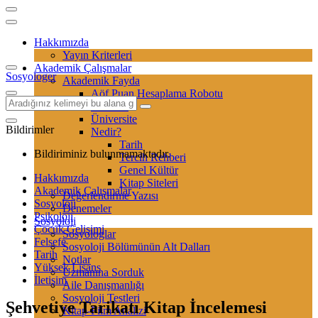
Hakkımızda
Yayın Kriterleri
Akademik Çalışmalar
Sosyologer
Akademik Fayda
Aöf Puan Hesaplama Robotu
Sertifika
Üniversite
Bildirimler
Nedir?
Tarih
Bildiriminiz bulunmamaktadır.
Tercih Rehberi
Genel Kültür
Hakkımızda
Kitap Siteleri
Akademik Çalışmalar
Değerlendirme Yazısı
Sosyoloji
Denemeler
Psikoloji
Sosyoloji
Çocuk Gelişimi
Sosyologlar
Felsefe
Sosyoloji Bölümünün Alt Dalları
Tarih
Notlar
Yüksek Lisans
Uzmanına Sorduk
İletişim
Aile Danışmanlığı
Sosyoloji Testleri
Şehvetiye Tarikatı Kitap İncelemesi
Kitap-Film Analizi