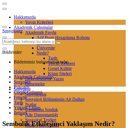
Hakkımızda
Yayın Kriterleri
Akademik Çalışmalar
Sosyologer
Akademik Fayda
Aöf Puan Hesaplama Robotu
Sertifika
Üniversite
Bildirimler
Nedir?
Tarih
Bildiriminiz bulunmamaktadır.
Tercih Rehberi
Genel Kültür
Hakkımızda
Kitap Siteleri
Akademik Çalışmalar
Değerlendirme Yazısı
Sosyoloji
Denemeler
Psikoloji
Sosyoloji
Çocuk Gelişimi
Sosyologlar
Felsefe
Sosyoloji Bölümünün Alt Dalları
Tarih
Notlar
Yüksek Lisans
Uzmanına Sorduk
İletişim
Aile Danışmanlığı
Sosyoloji Testleri
Sembolik Etkileşimci Yaklaşım Nedir?
Kitap-Film Analizi