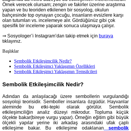
Örnek verecek olursam; zengin ve fakirler üzerine araştırma
yapan ve bu teoriden etkilenen bir sosyolog, okulun
bahçesinde top oynayan çocuğu, insanların evsizlere karşı
olan tutumları vs. incelemeye alır. Gördüğünüz gibi çok
spesifik bir inceleme yaparak sonuca ulaşmaya çalışır.
⇒ Sosyologer’i Instagram’dan takip etmek için
buraya
tıklayınız.
Başlıklar
Sembolik Etkileşimcilik Nedir?
Sembolik Etkileşimci Yaklaşımın Özellikleri
Sembolik Etkileşimci Yaklaşımın Temsilcileri
Sembolik Etkileşimcilik Nedir?
Adından da anlaşılacağı üzere sembollerin vurgulandığı
sosyoloji teorisidir. Semboller insanlara özgüdür. Hayvanlar
aleminde bu etki-tepki olarak görülür. Sembolik
etkileşimciliğin analiz düzeyi mikrodur. Topluma küçük
ölçekte bakar(bireye vurgu yapar). Örneğin eğitim gibi büyük
ölçekli yapılar yerine iki arkadaş arasındaki ufak çaplı
etkileşime bakar. Bu etkileşime odaklanan
sembolik