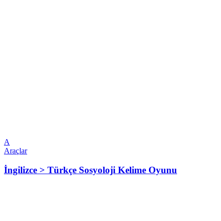
A
Araçlar
İngilizce > Türkçe Sosyoloji Kelime Oyunu