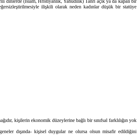
lı dinlerde (İslam, Hristiyanlık, Yahudilik) Tanrı açık ya da kapalı bir
sizleştirilmesiyle ilişkili olarak neden kadınlar düşük bir statüye
dır, kişilerin ekonomik düzeylerine bağlı bir sınıfsal farklılığın yok
neler dışında- kişisel duygular ne olursa olsun misafir edildiğini