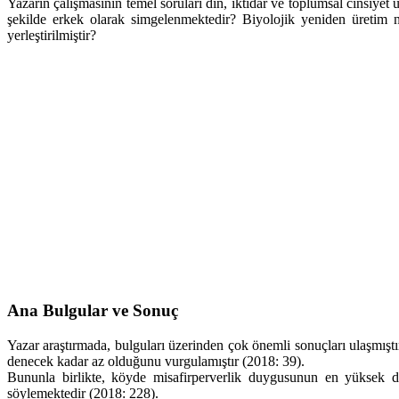
Yazarın çalışmasının temel soruları din, iktidar ve toplumsal cinsiyet 
şekilde erkek olarak simgelenmektedir? Biyolojik yeniden üretim ne
yerleştirilmiştir?
Ana Bulgular ve Sonuç
Yazar araştırmada, bulguları üzerinden çok önemli sonuçları ulaşmıştı
denecek kadar az olduğunu vurgulamıştır (2018: 39).
Bununla birlikte, köyde misafirperverlik duygusunun en yüksek değ
söylemektedir (2018: 228).