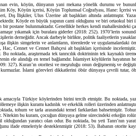
şanan evin, köyün, dünyanın yani mekana yönelik durumu ve bununla 
izim Köy, Köyün içerisi, Köyün Toplumsal Coğrafyası, Hane: İçerisi v
 Dış İlişkiler, Ulus Üzerine alt başlıkları altında anlatmıştır. Yaza
mektedir. Köyde en büyük yapının cami olduğunu ve biri ortaokul biri i
yan bir postane bulunmaktadır. Genellikle herkes kendi mahallesindeki
 çamaşır yıkamak için buralara giderler (2018: 252). 1970’lerin sonund
kişilerin derneğidir. Ancak darbeyle birlikte, politik faaliyetlerin yasak
ışa ilişkin simgelerin ve anlamların, törenlerde ve uygulamalardaki örn
 Cennet ve Cennet Bahçesi alt başlıkları içerisinde incelemiştir. Yaz
r. Bu noktada, araştırmada tek tanrıcılık doktrininin tek kaynaklı üre
in ele alındığı en temel bağlamdır. İslamiyet köylülerin hayatının he
009: 327). Kuran’ın otoritesi ve meşruluğu onun değişmemiş ve değişti
urmazlar. İslami görevleri dikkatlerini öbür dünyaya çevrili tutar, öbü
k amacıyla Türkiye köylerinden birini tercih etmiştir. Bu noktada, yaz
öllemeye ilişkin kuramı kadınlık ve erkeklik rolleri üzerinden anlatmıştı
oktada, tohum ve tarla arasındaki temel farklardan bahsetmiştir. Tohum 
ir. Nitekim bu kuram, çocuğun dünyaya gelme sürecindeki erkeğin rolün
l olduğundan yaratıcı olan odur. Bu noktada, bu yeti Tanrı’nın yara
ğunu ifade etmeleriyle desteklenmiştir (2018: 53). Babanın otorite kay