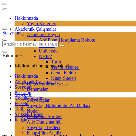
Hakkımızda
Yayın Kriterleri
Akademik Çalışmalar
Sosyologer
Akademik Fayda
Aöf Puan Hesaplama Robotu
Sertifika
Üniversite
Bildirimler
Nedir?
Tarih
Bildiriminiz bulunmamaktadır.
Tercih Rehberi
Genel Kültür
Hakkımızda
Kitap Siteleri
Akademik Çalışmalar
Değerlendirme Yazısı
Sosyoloji
Denemeler
Psikoloji
Sosyoloji
Çocuk Gelişimi
Sosyologlar
Felsefe
Sosyoloji Bölümünün Alt Dalları
Tarih
Notlar
Yüksek Lisans
Uzmanına Sorduk
İletişim
Aile Danışmanlığı
Sosyoloji Testleri
Kitap-Film Analizi