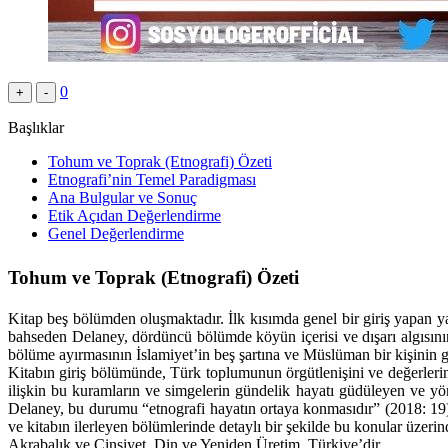
0
+
-
Başlıklar
Tohum ve Toprak (Etnografi) Özeti
Etnografi’nin Temel Paradigması
Ana Bulgular ve Sonuç
Etik Açıdan Değerlendirme
Genel Değerlendirme
Tohum ve Toprak (Etnografi) Özeti
Kitap beş bölümden oluşmaktadır. İlk kısımda genel bir giriş yapan y
bahseden Delaney, dördüncü bölümde köyün içerisi ve dışarı algısının
bölüme ayırmasının İslamiyet’in beş şartına ve Müslüman bir kişinin g
Kitabın giriş bölümünde, Türk toplumunun örgütlenişini ve değerlerini 
ilişkin bu kuramların ve simgelerin gündelik hayatı güdüleyen ve yönle
Delaney, bu durumu “etnografi hayatın ortaya konmasıdır” (2018: 19) ş
ve kitabın ilerleyen bölümlerinde detaylı bir şekilde bu konular üzeri
Akrabalık ve Cinsiyet, Din ve Yeniden Üretim, Türkiye’dir.