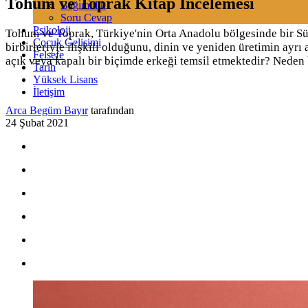
Tohum ve Toprak Kitap İncelemesi
Bağımlılık
Soru Cevap
Psikoloji
Tohum ve Toprak, Türkiye'nin Orta Anadolu bölgesinde bir Sünni
Çocuk Gelişimi
birbirleriyle ilişkili olduğunu, dinin ve yeniden üretimin ayrı
Felsefe
açık veya kapalı bir biçimde erkeği temsil etmektedir? Neden b
Tarih
Yüksek Lisans
İletişim
Arca Begüm Bayır
tarafından
24 Şubat 2021