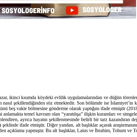
azar, ikinci kısımda köydeki evlilik uygulamalarından ve düğün törenler
 nasıl şekillendiğinden söz etmektedir. Son bölümde ise İslamiyet’in 
ünü beş vakte bölmesine gönderme olarak yaptığını ifade etmiştir (2018
anlamakta temel kavram olan “yaratılışa” ilişkin kuramları ve simgeleri 
ndiren, ayrıca hayatın şekillenmesinde belirli bir tarz kazandıran değerl
eklinde ifade etmiştir. Diğer yandan, alt başlıklar açarak araştırmasın
nden açıklama yapmıştır. Bu alt başlıklar, Laius ve İbrahim, Tohum ve To