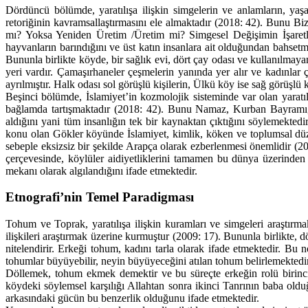
Dördüncü bölümde, yaratılışa ilişkin simgelerin ve anlamların, ya
retoriğinin kavramsallaştırmasını ele almaktadır (2018: 42). Bunu B
mı? Yoksa Yeniden Üretim /Üretim mi? Simgesel Değişimin İşaretleri,
hayvanların barındığını ve üst katın insanlara ait olduğundan bahset
Bununla birlikte köyde, bir sağlık evi, dört çay odası ve kullanılma
yeri vardır. Çamaşırhaneler çeşmelerin yanında yer alır ve kadınlar
ayrılmıştır. Halk odası sol görüşlü kişilerin, Ülkü köy ise sağ görüşlü 
Beşinci bölümde, İslamiyet’in kozmolojik sisteminde var olan yaratıl
bağlamda tartışmaktadır (2018: 42). Bunu Namaz, Kurban Bayramı, Hac,
aldığını yani tüm insanlığın tek bir kaynaktan çıktığını söylemektedi
konu olan Gökler köyünde İslamiyet, kimlik, köken ve toplumsal düzen
sebeple eksizsiz bir şekilde Arapça olarak ezberlenmesi önemlidir (2
çerçevesinde, köylüler aidiyetliklerini tamamen bu dünya üzerinden k
mekanı olarak algılandığını ifade etmektedir.
Etnografi’nin Temel Paradigması
Tohum ve Toprak, yaratılışa ilişkin kuramları ve simgeleri araştırma
ilişkileri araştırmak üzerine kurmuştur (2009: 17). Bununla birlikte, d
nitelendirir. Erkeği tohum, kadını tarla olarak ifade etmektedir. Bu n
tohumlar büyüyebilir, neyin büyüyeceğini atılan tohum belirlemekted
Döllemek, tohum ekmek demektir ve bu süreçte erkeğin rolü birinci
köydeki söylemsel karşılığı Allahtan sonra ikinci Tanrının baba oldu
arkasındaki gücün bu benzerlik olduğunu ifade etmektedir.