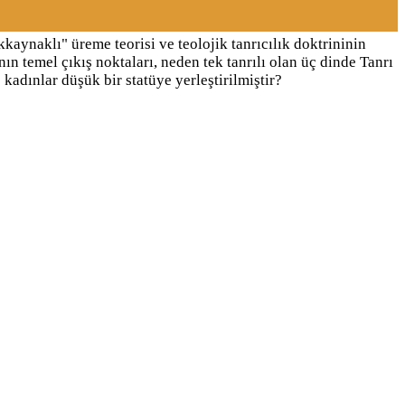
kaynaklı" üreme teorisi ve teolojik tanrıcılık doktrininin
ın temel çıkış noktaları, neden tek tanrılı olan üç dinde Tanrı
kadınlar düşük bir statüye yerleştirilmiştir?