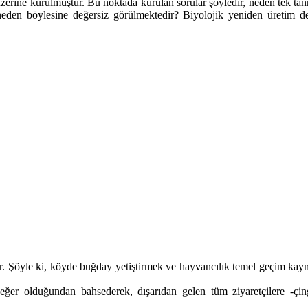
üzerine kurulmuştur. Bu noktada kurulan sorular şöyledir, neden tek tanrı
den böylesine değersiz görülmektedir? Biyolojik yeniden üretim değer
r. Şöyle ki, köyde buğday yetiştirmek ve hayvancılık temel geçim kaynağı
er olduğundan bahsederek, dışarıdan gelen tüm ziyaretçilere -çinge