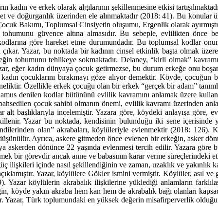
rın kadın ve erkek olarak algılarının şekillenmesine etkisi tartışılmaktad
nsiyet ve doğurganlık üzerinden ele alınmaktadır (2018: 41). Bu konular 
uk Bakımı, Toplumsal Cinsiyetin oluşumu, Ergenlik olarak ayırmıştı
ohumunu güvence altına almasıdır. Bu sebeple, evlilikten önce bek
odlarına göre hareket etme durumundadır. Bu toplumsal kodlar onun ha
a çıkar. Yazar, bu noktada bir kadının cinsel etkinlik başta olmak üz
eğin tohumunu tehlikeye sokmaktadır. Delaney, “kirli olmak” kavramı
ar, eğer kadın dünyaya çocuk getirmezse, bu durum erkeğe onu boşama v
n kadın çocuklarını bırakmayı göze alıyor demektir. Köyde, çocuğun ba
liktir. Özellikle erkek çocuğu olan bir erkek “gerçek bir adam” tanım
n namus denilen kodlar bütününü evlilik kavramını anlamak üzere kullan
ahsedilen çocuk sahibi olmanın önemi, evlilik kavramı üzerinden anlatı
 alt başlıklarıyla incelemiştir. Yazara göre, köydeki anlayışa göre, 
illenir. Yazar bu noktada, kendisinin bulunduğu iki sene içerisinde 
endilerinden olan” akrabaları, köylüleriyle evlenmektir (2018: 126). 
düşünülür. Ayrıca, askere gitmeden önce evlenen bir erkeğin, asker dö
eya askerden dönünce 22 yaşında evlenmesi tercih edilir. Yazara göre b
mek bir görevdir ancak anne ve babasının karar verme süreçlerindeki et
üç ilişkileri içinde nasıl şekillendiğinin ve zaman, uzaklık ve yakınlık
 açıklamıştır. Yazar, köylülere Gökler ismini vermiştir. Köylüler, asıl v
). Yazar köylülerin akrabalık ilişkilerine yüklediği anlamların farklı
ğin, köyde yakın akraba hem kan hem de akrabalık bağı olanları kapsadı
dir. Yazar, Türk toplumundaki en yüksek değerin misafirperverlik olduğu