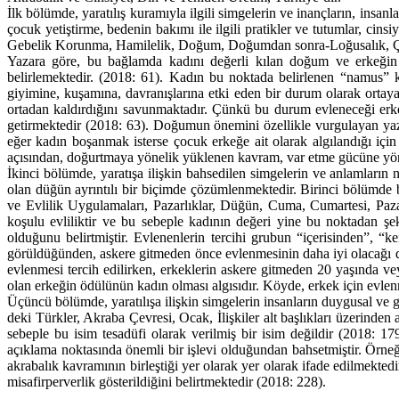
İlk bölümde, yaratılış kuramıyla ilgili simgelerin ve inançların, insanla
çocuk yetiştirme, bedenin bakımı ile ilgili pratikler ve tutumlar, ci
Gebelik Korunma, Hamilelik, Doğum, Doğumdan sonra-Loğusalık, Çoc
Yazara göre, bu bağlamda kadını değerli kılan doğum ve erkeğin t
belirlemektedir. (2018: 61). Kadın bu noktada belirlenen “namus” k
giyimine, kuşamına, davranışlarına etki eden bir durum olarak ortay
ortadan kaldırdığını savunmaktadır. Çünkü bu durum evleneceği erk
getirmektedir (2018: 63). Doğumun önemini özellikle vurgulayan yaz
eğer kadın boşanmak isterse çocuk erkeğe ait olarak algılandığı içi
açısından, doğurtmaya yönelik yüklenen kavram, var etme gücüne yöne
İkinci bölümde, yaratışa ilişkin bahsedilen simgelerin ve anlamları
olan düğün ayrıntılı bir biçimde çözümlenmektedir. Birinci bölümde b
ve Evlilik Uygulamaları, Pazarlıklar, Düğün, Cuma, Cumartesi, Pazar
koşulu evliliktir ve bu sebeple kadının değeri yine bu noktadan şek
olduğunu belirtmiştir. Evlenenlerin tercihi grubun “içerisinden”, “k
görüldüğünden, askere gitmeden önce evlenmesinin daha iyi olacağı 
evlenmesi tercih edilirken, erkeklerin askere gitmeden 20 yaşında v
olan erkeğin ödülünün kadın olması algısıdır. Köyde, erkek için evlen
Üçüncü bölümde, yaratılışa ilişkin simgelerin insanların duygusal ve g
deki Türkler, Akraba Çevresi, Ocak, İlişkiler alt başlıkları üzerinden
sebeple bu isim tesadüfi olarak verilmiş bir isim değildir (2018: 179
açıklama noktasında önemli bir işlevi olduğundan bahsetmiştir. Örne
akrabalık kavramının birleştiği yer olarak yer olarak ifade edilmekte
misafirperverlik gösterildiğini belirtmektedir (2018: 228).