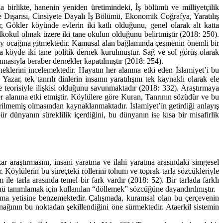
birlikte, hanenin yeniden üretimindeki, İş bölümü ve milliyetçilik
e Dışarısı, Cinsiyete Dayalı İş Bölümü, Ekonomik Coğrafya, Yaratılış
r, Gökler köyünde evlerin iki katlı olduğunu, genel olarak alt katta
lkokul olmak üzere iki tane okulun olduğunu belirtmiştir (2018: 250).
 çay ocağına gitmektedir. Kamusal alan bağlamında çeşmenin önemli bir
a köyde iki tane politik dernek kurulmuştur. Sağ ve sol görüş olarak
lanmasıyla beraber dernekler kapatılmıştır (2018: 254).
eklerini incelemektedir. Hayatın her alanına etki eden İslamiyet’i bu
ar, tek tanrılı dinlerin insanın yaratılışını tek kaynaklı olarak ele
me teorisiyle ilişkisi olduğunu savunmaktadır (2018: 332). Araştırmaya
r alanına etki etmiştir. Köylülere göre Kuran, Tanrının sözüdür ve bu
rilmemiş olmasından kaynaklanmaktadır. İslamiyet’in getirdiği anlayış
r dünyanın süreklilik içerdiğini, bu dünyanın ise kısa bir misafirlik
ar araştırmasını, insani yaratma ve ilahi yaratma arasındaki simgesel
r. Köylülerin bu süreçteki rollerini tohum ve toprak-tarla sözcükleriyle
ile tarla arasında temel bir fark vardır (2018: 52). Bir tarlada farklı
ü tanımlamak için kullanılan “döllemek” sözcüğüne dayandırılmıştır.
tma yetisine benzemektedir. Çalışmada, kuramsal olan bu çerçevenin
nağının bu noktadan şekillendiğini öne sürmektedir. Ataerkil sistemin