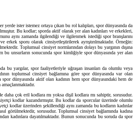
r yerde ister istemez ortaya çıkan bu rol kalıpları, spor dünyasında da
muştur. Bu kodlar; sporda aktif olarak yer alan kadınları ve erkekleri,
unu aynı zamanda ilgilendiği ve ilgilenmek istediği spor branşlarını
 erkek sporu olarak cinsiyetleştirilerek ayrıştırılmaktadır. Örneğin:
mektedir. Toplumsal cinsiyet normlarından dolayı bu yargının dışına
üm bu unsurların sonucunda spor kimliğiyle spor dünyasında yer alan
da bu yargılar, spor faaliyetleriyle uğraşan insanları da olumlu veya
kadının toplumsal cinsiyet bağlamına göre spor dünyasında var olan
da spor dünyasında aktif olan kadının hem spor dünyasındaki hem de
da amaçlanmaktadır.
 daha çok eril kodlara mı yoksa dişil kodlara mı sahiptir, sorusudur.
iyetçi kodlar kazandırmıştır. Bu kodlar da sporcular üzerinde olumlu
etçi kodlar üzerinden şekillendiği aynı zamanda bu kodların kadınlar
 nasıl görülmektedir, sorusudur. Toplumsal cinsiyet bağlamında kadına
arafından kadınlara dayatılmaktadır. Bunun sonucunda bu soruda da spor