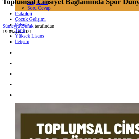
Toplumsal Cinsiyet Bağlamında Spor Dün
Bağımlılık
Soru Cevap
Psikoloji
Çocuk Gelişimi
Felsefe
Sümeyra Durak
tarafından
Tarih
19 Mayıs 2021
Yüksek Lisans
İletişim