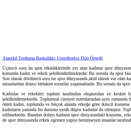
Ataerkil Topluma Başkaldırı: Unorthodox Dizi Örneği
Üçüncü soru da spor etkinliklerinde yer alan kadının spor dünyas
konumla kadın ve erkek şekillendirilmektedir. Bu soruda da spor faal
Son olarak dördüncü soru ise spor dünyasında aktif olarak var olan k
unsurlardan dolayı birtakım sorunlar yaşamaktadır. Bu soruda da spor
Kadınlar ve erkekler; toplum tarafından oluşturulan ve keskin h
şekillendirmektedir. Toplumsal cinsiyet normlarından aynı zamanda b
ötürü kadın, toplumda ve birçok alanda erkeğe göre ikincil konuma 
kadınların yanında bu duruma yenik düşen kadınlar da olmuştur. Toplum
edilmektedir. Bundan dolayı kadının spor dünyasındaki konumu, erkeğ
de spor dünyasında erkek egemen yapıyı benimseyen insanlar tarafında