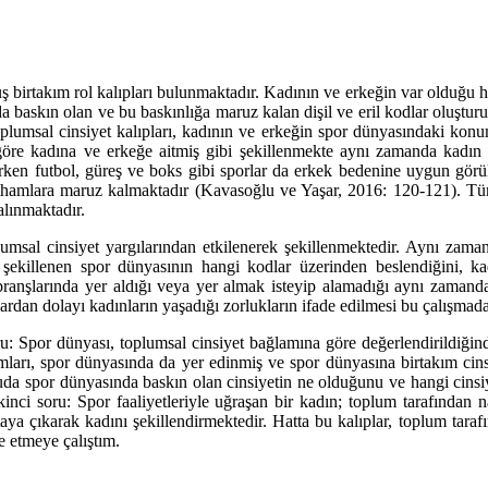
 birtakım rol kalıpları bulunmaktadır. Kadının ve erkeğin var olduğu he
a baskın olan ve bu baskınlığa maruz kalan dişil ve eril kodlar oluşturul
plumsal cinsiyet kalıpları, kadının ve erkeğin spor dünyasındaki konum
 göre kadına ve erkeğe aitmiş gibi şekillenmekte aynı zamanda kadın ve
rken futbol, güreş ve boks gibi sporlar da erkek bedenine uygun görül
sı ithamlara maruz kalmaktadır (Kavasoğlu ve Yaşar, 2016: 120-121). T
alınmaktadır.
lumsal cinsiyet yargılarından etkilenerek şekillenmektedir. Aynı zaman
la şekillenen spor dünyasının hangi kodlar üzerinden beslendiğini, 
 branşlarında yer aldığı veya yer almak isteyip alamadığı aynı zaman
ardan dolayı kadınların yaşadığı zorlukların ifade edilmesi bu çalışma
: Spor dünyası, toplumsal cinsiyet bağlamına göre değerlendirildiğinde
rmları, spor dünyasında da yer edinmiş ve spor dünyasına birtakım cins
uda spor dünyasında baskın olan cinsiyetin ne olduğunu ve hangi cinsiy
 İkinci soru: Spor faaliyetleriyle uğraşan bir kadın; toplum tarafından
ortaya çıkarak kadını şekillendirmektedir. Hatta bu kalıplar, toplum t
e etmeye çalıştım.