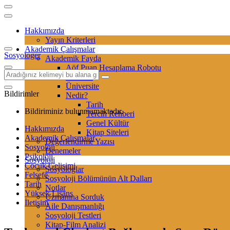
Hakkımızda
Yayın Kriterleri
Akademik Çalışmalar
Sosyologer
Akademik Fayda
Aöf Puan Hesaplama Robotu
Sertifika
Üniversite
Bildirimler
Nedir?
Tarih
Bildiriminiz bulunmamaktadır.
Tercih Rehberi
Genel Kültür
Hakkımızda
Kitap Siteleri
Akademik Çalışmalar
Değerlendirme Yazısı
Sosyoloji
Denemeler
Psikoloji
Sosyoloji
Çocuk Gelişimi
Sosyologlar
Felsefe
Sosyoloji Bölümünün Alt Dalları
Tarih
Notlar
Yüksek Lisans
Uzmanına Sorduk
İletişim
Aile Danışmanlığı
Sosyoloji Testleri
Kitap-Film Analizi