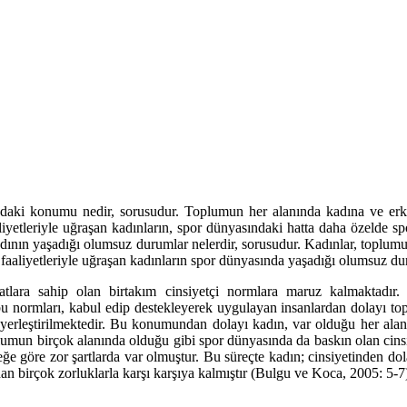
ındaki konumu nedir, sorusudur. Toplumun her alanında kadına ve erk
iyetleriyle uğraşan kadınların, spor dünyasındaki hatta daha özelde sp
adının yaşadığı olumsuz durumlar nelerdir, sorusudur. Kadınlar, toplum
 faaliyetleriyle uğraşan kadınların spor dünyasında yaşadığı olumsuz du
atlara sahip olan birtakım cinsiyetçi normlara maruz kalmaktadır
u normları, kabul edip destekleyerek uygulayan insanlardan dolayı topl
yerleştirilmektedir. Bu konumundan dolayı kadın, var olduğu her alan
un birçok alanında olduğu gibi spor dünyasında da baskın olan cinsiyet
e göre zor şartlarda var olmuştur. Bu süreçte kadın; cinsiyetinden dol
n birçok zorluklarla karşı karşıya kalmıştır (Bulgu ve Koca, 2005: 5-7