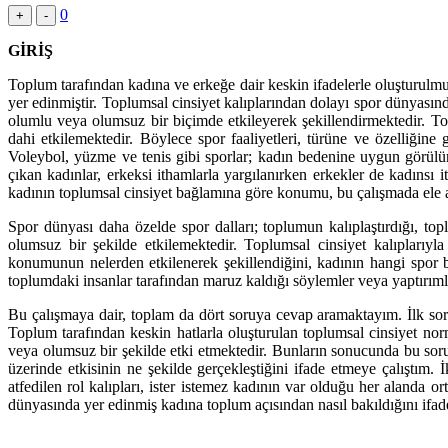
0
+
-
GİRİŞ
Toplum tarafından kadına ve erkeğe dair keskin ifadelerle oluşturulmuş
yer edinmiştir. Toplumsal cinsiyet kalıplarından dolayı spor dünyasınd
olumlu veya olumsuz bir biçimde etkileyerek şekillendirmektedir. To
dahi etkilemektedir. Böylece spor faaliyetleri, türüne ve özelliğine
Voleybol, yüzme ve tenis gibi sporlar; kadın bedenine uygun görülü
çıkan kadınlar, erkeksi ithamlarla yargılanırken erkekler de kadın
kadının toplumsal cinsiyet bağlamına göre konumu, bu çalışmada ele 
Spor dünyası daha özelde spor dalları; toplumun kalıplaştırdığı, top
olumsuz bir şekilde etkilemektedir. Toplumsal cinsiyet kalıplarıy
konumunun nelerden etkilenerek şekillendiğini, kadının hangi spor
toplumdaki insanlar tarafından maruz kaldığı söylemler veya yaptırıml
Bu çalışmaya dair, toplam da dört soruya cevap aramaktayım. İlk soru
Toplum tarafından keskin hatlarla oluşturulan toplumsal cinsiyet no
veya olumsuz bir şekilde etki etmektedir. Bunların sonucunda bu sor
üzerinde etkisinin ne şekilde gerçekleştiğini ifade etmeye çalıştım.
atfedilen rol kalıpları, ister istemez kadının var olduğu her alanda 
dünyasında yer edinmiş kadına toplum açısından nasıl bakıldığını ifad