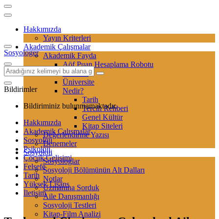
Hakkımızda
Yayın Kriterleri
Akademik Çalışmalar
Sosyologer
Akademik Fayda
Aöf Puan Hesaplama Robotu
Sertifika
Üniversite
Bildirimler
Nedir?
Tarih
Bildiriminiz bulunmamaktadır.
Tercih Rehberi
Genel Kültür
Hakkımızda
Kitap Siteleri
Akademik Çalışmalar
Değerlendirme Yazısı
Sosyoloji
Denemeler
Psikoloji
Sosyoloji
Çocuk Gelişimi
Sosyologlar
Felsefe
Sosyoloji Bölümünün Alt Dalları
Tarih
Notlar
Yüksek Lisans
Uzmanına Sorduk
İletişim
Aile Danışmanlığı
Sosyoloji Testleri
Kitap-Film Analizi