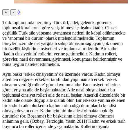
0
+
-
Türk toplumunda her birey Türk örf, adet, gelenek, görenek
toplumsal kurallarına göre yetiştirilmeye çalışılmaktadır. Cinsel
çeşitlilik Türk aile yapısına uymaması nedeni ile kabul edilmemekte
ve ‘anormal bir durum’ olarak nitelendirilmektedir. Toplumun
bireyler üzerinde net yargılara sahip olmasını sağlayan çok önemli
bir özellik kişilerin cinsiyetleri ve toplumsal rolleridir. Bir kadın
‘kadın cinsiyetinin’ rollerini yerine getirmelidir. Kadının rolleri,
görevler, nasıl davranması, giyinmesi, konuşması belirlenmiştir ve
buna uygun hareket edilmelidir.
Aynı baskı ‘erkek cinsiyetinin’ de üzerinde vardır. Kadın olmaya
atfedilen değerler erkekler tarafından yapılmamalı erkek ‘erkek
olmanın verdiği rollere’ göre davranmalıdır. Bu cinsiyet rollerine
göre ayrışma aile de başlamaktadır. Aile nasıl oluşmaktadır bu
toplumsal cinsiyet rolleri aile de nasıl başlar. Ataerkil düzenlerde bir
kadın aile olarak doğup aile olarak ölür. Bir erkekse yanına eklenen
bir kadınla aile olurken o kadının olmadığı durumlarda kendisi
olmaya devam eder. Kadın için birinin ailesi olmaktan çıktığı
durumlar (ör. Boşanma) bir başkasının ailesi olmaya dönmesi
anlamına gelir. (Özbay, Terzioğlu, Yasin,2011) Kadın ve erkek tarih
boyunca bu roller içerisinde yaşamaktadır. Rollerin dışında