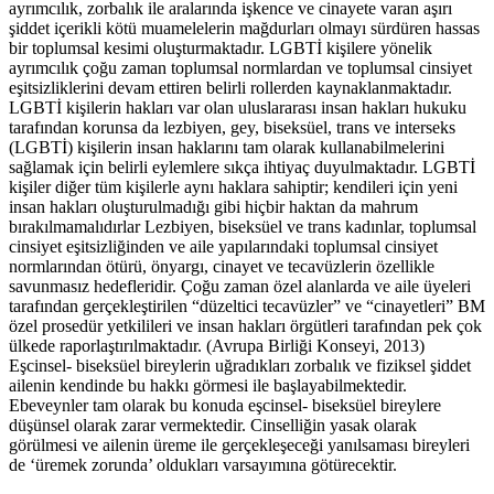
ayrımcılık, zorbalık ile aralarında işkence ve cinayete varan aşırı
şiddet içerikli kötü muamelelerin mağdurları olmayı sürdüren hassas
bir toplumsal kesimi oluşturmaktadır. LGBTİ kişilere yönelik
ayrımcılık çoğu zaman toplumsal normlardan ve toplumsal cinsiyet
eşitsizliklerini devam ettiren belirli rollerden kaynaklanmaktadır.
LGBTİ kişilerin hakları var olan uluslararası insan hakları hukuku
tarafından korunsa da lezbiyen, gey, biseksüel, trans ve interseks
(LGBTİ) kişilerin insan haklarını tam olarak kullanabilmelerini
sağlamak için belirli eylemlere sıkça ihtiyaç duyulmaktadır. LGBTİ
kişiler diğer tüm kişilerle aynı haklara sahiptir; kendileri için yeni
insan hakları oluşturulmadığı gibi hiçbir haktan da mahrum
bırakılmamalıdırlar Lezbiyen, biseksüel ve trans kadınlar, toplumsal
cinsiyet eşitsizliğinden ve aile yapılarındaki toplumsal cinsiyet
normlarından ötürü, önyargı, cinayet ve tecavüzlerin özellikle
savunmasız hedefleridir. Çoğu zaman özel alanlarda ve aile üyeleri
tarafından gerçekleştirilen “düzeltici tecavüzler” ve “cinayetleri” BM
özel prosedür yetkilileri ve insan hakları örgütleri tarafından pek çok
ülkede raporlaştırılmaktadır. (Avrupa Birliği Konseyi, 2013)
Eşcinsel- biseksüel bireylerin uğradıkları zorbalık ve fiziksel şiddet
ailenin kendinde bu hakkı görmesi ile başlayabilmektedir.
Ebeveynler tam olarak bu konuda eşcinsel- biseksüel bireylere
düşünsel olarak zarar vermektedir. Cinselliğin yasak olarak
görülmesi ve ailenin üreme ile gerçekleşeceği yanılsaması bireyleri
de ‘üremek zorunda’ oldukları varsayımına götürecektir.