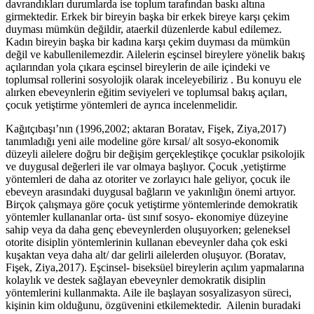
davrandıkları durumlarda ise toplum tarafından baskı altına
girmektedir. Erkek bir bireyin başka bir erkek bireye karşı çekim
duyması mümkün değildir, ataerkil düzenlerde kabul edilemez.
Kadın bireyin başka bir kadına karşı çekim duyması da mümkün
değil ve kabullenilemezdir. Ailelerin eşcinsel bireylere yönelik bakış
açılarından yola çıkara eşcinsel bireylerin de aile içindeki ve
toplumsal rollerini sosyolojik olarak inceleyebiliriz . Bu konuyu ele
alırken ebeveynlerin eğitim seviyeleri ve toplumsal bakış açıları,
çocuk yetiştirme yöntemleri de ayrıca incelenmelidir.
Kağıtçıbaşı’nın (1996,2002; aktaran Boratav, Fişek, Ziya,2017)
tanımladığı yeni aile modeline göre kırsal/ alt sosyo-ekonomik
düzeyli ailelere doğru bir değişim gerçekleştikçe çocuklar psikolojik
ve duygusal değerleri ile var olmaya başlıyor. Çocuk ,yetiştirme
yöntemleri de daha az otoriter ve zorlayıcı hale geliyor, çocuk ile
ebeveyn arasındaki duygusal bağların ve yakınlığın önemi artıyor.
Birçok çalışmaya göre çocuk yetiştirme yöntemlerinde demokratik
yöntemler kullananlar orta- üst sınıf sosyo- ekonomiye düzeyine
sahip veya da daha genç ebeveynlerden oluşuyorken; geleneksel
otorite disiplin yöntemlerinin kullanan ebeveynler daha çok eski
kuşaktan veya daha alt/ dar gelirli ailelerden oluşuyor. (Boratav,
Fişek, Ziya,2017). Eşcinsel- biseksüel bireylerin açılım yapmalarına
kolaylık ve destek sağlayan ebeveynler demokratik disiplin
yöntemlerini kullanmakta. Aile ile başlayan sosyalizasyon süreci,
kişinin kim olduğunu, özgüvenini etkilemektedir. Ailenin buradaki