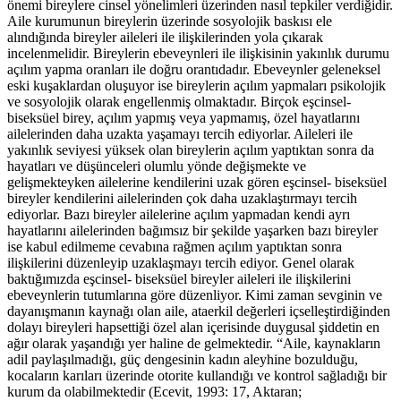
önemi bireylere cinsel yönelimleri üzerinden nasıl tepkiler verdiğidir.
Aile kurumunun bireylerin üzerinde sosyolojik baskısı ele
alındığında bireyler aileleri ile ilişkilerinden yola çıkarak
incelenmelidir. Bireylerin ebeveynleri ile ilişkisinin yakınlık durumu
açılım yapma oranları ile doğru orantıdadır. Ebeveynler geleneksel
eski kuşaklardan oluşuyor ise bireylerin açılım yapmaları psikolojik
ve sosyolojik olarak engellenmiş olmaktadır. Birçok eşcinsel-
biseksüel birey, açılım yapmış veya yapmamış, özel hayatlarını
ailelerinden daha uzakta yaşamayı tercih ediyorlar. Aileleri ile
yakınlık seviyesi yüksek olan bireylerin açılım yaptıktan sonra da
hayatları ve düşünceleri olumlu yönde değişmekte ve
gelişmekteyken ailelerine kendilerini uzak gören eşcinsel- biseksüel
bireyler kendilerini ailelerinden çok daha uzaklaştırmayı tercih
ediyorlar. Bazı bireyler ailelerine açılım yapmadan kendi ayrı
hayatlarını ailelerinden bağımsız bir şekilde yaşarken bazı bireyler
ise kabul edilmeme cevabına rağmen açılım yaptıktan sonra
ilişkilerini düzenleyip uzaklaşmayı tercih ediyor. Genel olarak
baktığımızda eşcinsel- biseksüel bireyler aileleri ile ilişkilerini
ebeveynlerin tutumlarına göre düzenliyor. Kimi zaman sevginin ve
dayanışmanın kaynağı olan aile, ataerkil değerleri içselleştirdiğinden
dolayı bireyleri hapsettiği özel alan içerisinde duygusal şiddetin en
ağır olarak yaşandığı yer haline de gelmektedir. “Aile, kaynakların
adil paylaşılmadığı, güç dengesinin kadın aleyhine bozulduğu,
kocaların karıları üzerinde otorite kullandığı ve kontrol sağladığı bir
kurum da olabilmektedir (Ecevit, 1993: 17, Aktaran;