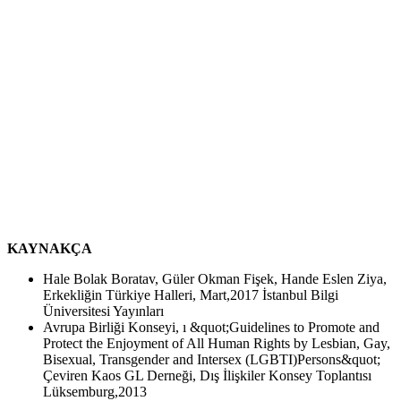
KAYNAKÇA
Hale Bolak Boratav, Güler Okman Fişek, Hande Eslen Ziya,
Erkekliğin Türkiye Halleri, Mart,2017 İstanbul Bilgi
Üniversitesi Yayınları
Avrupa Birliği Konseyi, ı &quot;Guidelines to Promote and
Protect the Enjoyment of All Human Rights by Lesbian, Gay,
Bisexual, Transgender and Intersex (LGBTI)Persons&quot;
Çeviren Kaos GL Derneği, Dış İlişkiler Konsey Toplantısı
Lüksemburg,2013