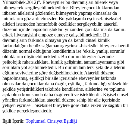
Yılmazbilek,2012)”. Ebeveynler bu davranışları bilerek veya
bilmeyerek sergileyebilmektedirler. Bireyler çocukluklarından
itibaren ailelerini gözlemler, bilmeyerek yapmış olmasalar da
tutumlarını göz ardı etmezler. Bu yaklaşımla eşcinsel-biseksüel
aileleri istemeden homofobik özellikler sergileyebilir, ataerkil
düzenin içinde hapsolmuşlukları yüzünden çocuklarına da kadın-
erkek hiyerarşisini empoze etmeye çalışabilmektedir. Bu
davranışların farkında olmayan ya da kendi cinsel kimlik
farkındalığını henüz sağlamamış eşcinsel-biseksüel bireyler ataerkil
düzenin normal olduğunu kendilerinin ise ‘eksik, yanlış, sorunlu’
olduklarını düşünebilmektedir. Bu durum bireyler üzerinde
psikolojik rahatsızlıklara, kimlik gelişimini tamamlayamama gibi
sorunlara yol açabilmektedir. Bu durum tam tersi şekilde ailelerin
eğitim seviyelerine göre değişebilmektedir. Ataerkil düzene
hapsolmamış, eşitlikçi bir aile içerisinde ebeveynler farkında
olmasalar da çocuklar daha özgür, eşitlikçi, farkındalığı yüksek bir
şekilde yetiştirildikleri takdirde kendilerine, ailelerine ve topluma
açık olma konusunda daha özgüvenli ve isteklilerdir. Kişisel cinsel
yönelim farkındalıkları ataerkil düzene sahip bir aile içerisinde
yetişen eşcinsel- biseksüel bireylere göre daha erken ve sağlıklı bir
şekilde gerçekleşmektedir.
İlgili İçerik:
Toplumsal Cinsiyet Eşitliği