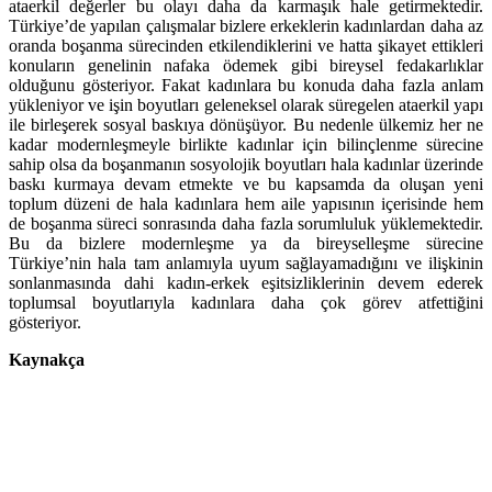
ataerkil değerler bu olayı daha da karmaşık hale getirmektedir.
Türkiye’de yapılan çalışmalar bizlere erkeklerin kadınlardan daha az
oranda boşanma sürecinden etkilendiklerini ve hatta şikayet ettikleri
konuların genelinin nafaka ödemek gibi bireysel fedakarlıklar
olduğunu gösteriyor. Fakat kadınlara bu konuda daha fazla anlam
yükleniyor ve işin boyutları geleneksel olarak süregelen ataerkil yapı
ile birleşerek sosyal baskıya dönüşüyor. Bu nedenle ülkemiz her ne
kadar modernleşmeyle birlikte kadınlar için bilinçlenme sürecine
sahip olsa da boşanmanın sosyolojik boyutları hala kadınlar üzerinde
baskı kurmaya devam etmekte ve bu kapsamda da oluşan yeni
toplum düzeni de hala kadınlara hem aile yapısının içerisinde hem
de boşanma süreci sonrasında daha fazla sorumluluk yüklemektedir.
Bu da bizlere modernleşme ya da bireyselleşme sürecine
Türkiye’nin hala tam anlamıyla uyum sağlayamadığını ve ilişkinin
sonlanmasında dahi kadın-erkek eşitsizliklerinin devem ederek
toplumsal boyutlarıyla kadınlara daha çok görev atfettiğini
gösteriyor.
Kaynakça