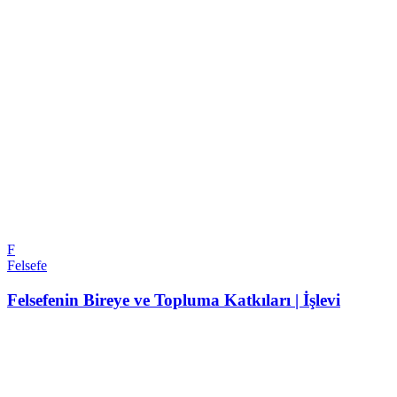
F
Felsefe
Felsefenin Bireye ve Topluma Katkıları | İşlevi