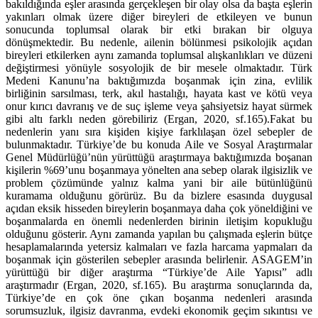
bakıldığında eşler arasında gerçekleşen bir olay olsa da başta eşlerin
yakınları olmak üzere diğer bireyleri de etkileyen ve bunun
sonucunda toplumsal olarak bir etki bırakan bir olguya
dönüşmektedir. Bu nedenle, ailenin bölünmesi psikolojik açıdan
bireyleri etkilerken aynı zamanda toplumsal alışkanlıkları ve düzeni
değiştirmesi yönüyle sosyolojik de bir mesele olmaktadır. Türk
Medeni Kanunu’na baktığımızda boşanmak için zina, evlilik
birliğinin sarsılması, terk, akıl hastalığı, hayata kast ve kötü veya
onur kırıcı davranış ve de suç işleme veya şahsiyetsiz hayat sürmek
gibi altı farklı neden görebiliriz (Ergan, 2020, sf.165).Fakat bu
nedenlerin yanı sıra kişiden kişiye farklılaşan özel sebepler de
bulunmaktadır. Türkiye’de bu konuda Aile ve Sosyal Araştırmalar
Genel Müdürlüğü’nün yürüttüğü araştırmaya baktığımızda boşanan
kişilerin %69’unu boşanmaya yönelten ana sebep olarak ilgisizlik ve
problem çözümünde yalnız kalma yani bir aile bütünlüğünü
kuramama olduğunu görürüz. Bu da bizlere esasında duygusal
açıdan eksik hisseden bireylerin boşanmaya daha çok yöneldiğini ve
boşanmalarda en önemli nedenlerden birinin iletişim kopukluğu
olduğunu gösterir. Aynı zamanda yapılan bu çalışmada eşlerin bütçe
hesaplamalarında yetersiz kalmaları ve fazla harcama yapmaları da
boşanmak için gösterilen sebepler arasında belirlenir. ASAGEM’in
yürüttüğü bir diğer araştırma “Türkiye’de Aile Yapısı” adlı
araştırmadır (Ergan, 2020, sf.165). Bu araştırma sonuçlarında da,
Türkiye’de en çok öne çıkan boşanma nedenleri arasında
sorumsuzluk, ilgisiz davranma, evdeki ekonomik geçim sıkıntısı ve