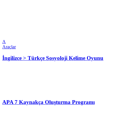
A
Araçlar
İngilizce > Türkçe Sosyoloji Kelime Oyunu
APA 7 Kaynakça Oluşturma Programı