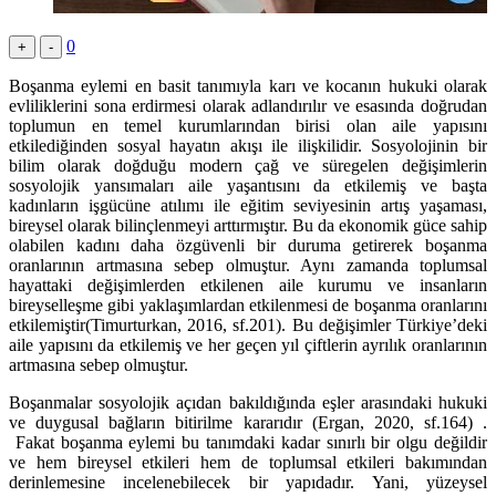
0
+
-
Boşanma eylemi en basit tanımıyla karı ve kocanın hukuki olarak
evliliklerini sona erdirmesi olarak adlandırılır ve esasında doğrudan
toplumun en temel kurumlarından birisi olan aile yapısını
etkilediğinden sosyal hayatın akışı ile ilişkilidir. Sosyolojinin bir
bilim olarak doğduğu modern çağ ve süregelen değişimlerin
sosyolojik yansımaları aile yaşantısını da etkilemiş ve başta
kadınların işgücüne atılımı ile eğitim seviyesinin artış yaşaması,
bireysel olarak bilinçlenmeyi arttırmıştır. Bu da ekonomik güce sahip
olabilen kadını daha özgüvenli bir duruma getirerek boşanma
oranlarının artmasına sebep olmuştur. Aynı zamanda toplumsal
hayattaki değişimlerden etkilenen aile kurumu ve insanların
bireyselleşme gibi yaklaşımlardan etkilenmesi de boşanma oranlarını
etkilemiştir(Timurturkan, 2016, sf.201). Bu değişimler Türkiye’deki
aile yapısını da etkilemiş ve her geçen yıl çiftlerin ayrılık oranlarının
artmasına sebep olmuştur.
Boşanmalar sosyolojik açıdan bakıldığında eşler arasındaki hukuki
ve duygusal bağların bitirilme kararıdır (Ergan, 2020, sf.164) .
Fakat boşanma eylemi bu tanımdaki kadar sınırlı bir olgu değildir
ve hem bireysel etkileri hem de toplumsal etkileri bakımından
derinlemesine incelenebilecek bir yapıdadır. Yani, yüzeysel