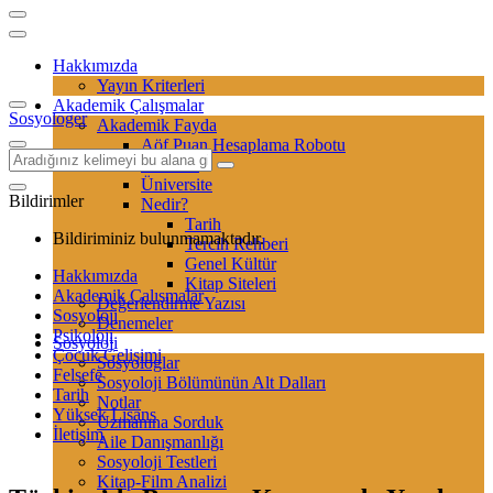
Hakkımızda
Yayın Kriterleri
Akademik Çalışmalar
Sosyologer
Akademik Fayda
Aöf Puan Hesaplama Robotu
Sertifika
Üniversite
Bildirimler
Nedir?
Tarih
Bildiriminiz bulunmamaktadır.
Tercih Rehberi
Genel Kültür
Hakkımızda
Kitap Siteleri
Akademik Çalışmalar
Değerlendirme Yazısı
Sosyoloji
Denemeler
Psikoloji
Sosyoloji
Çocuk Gelişimi
Sosyologlar
Felsefe
Sosyoloji Bölümünün Alt Dalları
Tarih
Notlar
Yüksek Lisans
Uzmanına Sorduk
İletişim
Aile Danışmanlığı
Sosyoloji Testleri
Kitap-Film Analizi