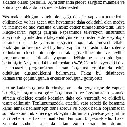
aldatma olarak gösterilir. Aynı zamanda şiddet, saygısız muamele ve
kötü alışkanlıklarda bu süreci etkilemektedir.
Yaşamakta olduğumuz teknoloji çağı da aile yapısının temellerini
etkilemekte ve her geçen gün hayatımıza daha çok dahil olan medya
ve internet de aile yapısına olumsuz etkiler bırakabilmektedir. Talip
Küçükcan’ın yaptığı çalışma kapsamında televizyon unsurunun
aileyi farklı yönlerden etkileyebildiğini ve bu nedenle de sosyolojik
bakımdan da aile yapısını değişime uğratarak bireysel etkiler
bıraktığını görüyoruz. 2011 yılında yapılan bu araştırmada dizilerde
kadınların cinsel bir obje olarak gösterilmesinin ve evlilik
programlarının, Türk aile yapısının değişimine sebep olduğunu
belirtmiştir. Araştırmadaki katılımcıların %76,2’si televizyondaki dizi
ve magazin programlarının artan boşanma oranlarında etkili
olduğunu düşündüklerini belirtmiştir. Fakat bu düşünceye
katılanların çoğunluğunun erkekler olduğunu görüyoruz.
Her ne kadar boşanma iki cinsiyet arasında gerçekleşse de yapılan
bir diğer araştırmaya göre boşanmanın ve boşanmadan sonraki
sürecin erkeklere oranla kadınları daha çok yıprattığı ve etkilediği
tespit edilmiştir. Toplumumuzdaki ataerkil yapı sebebi ile boşanma
kararı almak kadınlar için daha zordur ve birçok kadın boşanmadan
sonraki ekonomik sürece gerek eğitim durumları gerekse yetiştirilme
tarzı sebebi ile hazır olmadıklarından zorluk çekmektedir. Fakat
zamanla kadınlar arasında artan eğitim oranı bu durumu