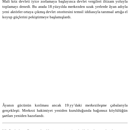
Mali kriz devleti iyice zorlamaya başlayınca devlet vergileri iltizam yoluyla
toplamayı denedi. Bu arada 18.yüzyılda merkezden uzak yerlerde âyan adıyla
yeni aktörler ortaya çıkmış devlet otoritesini temsil iddiasıyla tarımsal artığa el
koyup güçlerini pekiştirmeye başlamışlardı.
Âyanın gücünün kırılması ancak 19.yy’daki merkezileşme çabalarıyla
gerçekleşti. Merkezi hakimiyet yeniden kurulduğunda bağımsız köylülüğün
şartları yeniden hazırlandı.