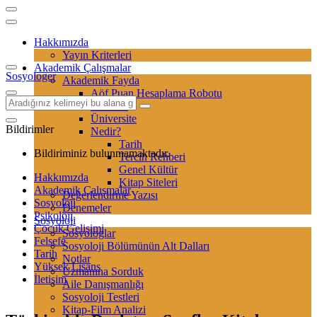
Hakkımızda
Yayın Kriterleri
Akademik Çalışmalar
Sosyologer
Akademik Fayda
Aöf Puan Hesaplama Robotu
Sertifika
Üniversite
Bildirimler
Nedir?
Tarih
Bildiriminiz bulunmamaktadır.
Tercih Rehberi
Genel Kültür
Hakkımızda
Kitap Siteleri
Akademik Çalışmalar
Değerlendirme Yazısı
Sosyoloji
Denemeler
Psikoloji
Sosyoloji
Çocuk Gelişimi
Sosyologlar
Felsefe
Sosyoloji Bölümünün Alt Dalları
Tarih
Notlar
Yüksek Lisans
Uzmanına Sorduk
İletişim
Aile Danışmanlığı
Sosyoloji Testleri
Kitap-Film Analizi