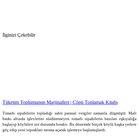
İlginizi Çekebilir
Tüketim Toplumunun Marjinalleri | Çöpü Toplamak Kitabı
Tımarlı sipahilerin topladığı sabit parasal vergiler zamanla düşmüştü. Mali
baskı altında işlevlerini sürdüremeyen tımarlı sipahilerin bazıları eşkıyalığa
başlayıp köylüleri zor durumda bıraktı. Bu dönemde birçok köylü başka yerlere
göç edip yeni toprakları tarıma açarak işlemeye başlamışlardı.