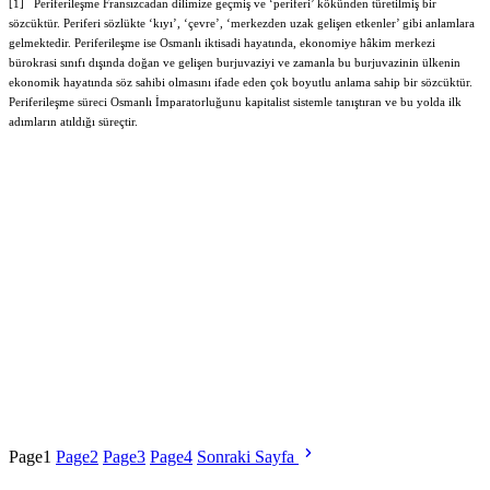
[1] Periferileşme Fransızcadan dilimize geçmiş ve ‘periferi’ kökünden türetilmiş bir
sözcüktür. Periferi sözlükte ‘kıyı’, ‘çevre’, ‘merkezden uzak gelişen etkenler’ gibi anlamlara
gelmektedir. Periferileşme ise Osmanlı iktisadi hayatında, ekonomiye hâkim merkezi
bürokrasi sınıfı dışında doğan ve gelişen burjuvaziyi ve zamanla bu burjuvazinin ülkenin
ekonomik hayatında söz sahibi olmasını ifade eden çok boyutlu anlama sahip bir sözcüktür.
Periferileşme süreci Osmanlı İmparatorluğunu kapitalist sistemle tanıştıran ve bu yolda ilk
adımların atıldığı süreçtir.
Page
1
Page
2
Page
3
Page
4
Sonraki Sayfa