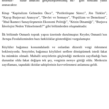
nelerdir?” “Yazar amacını gerçekleştirebilmiş mi?” gibi sorulara yanıt
aranacaktır.
Kitap “Kapitalizm Gelmeden Önce”, “Periferileşme Süreci”, Jön Türkler”,
“Kayıp Burjuvazi Aranıyor”, “Devlet ve Sermaye”, “Popülizm ve Demokrasi”,
“İthal İkameci Sanayileşmenin Ekonomi Politiği”, “Krizin Dinamiği”, “Burjuva
İdeolojisi Neden Yükselemedi?” gibi bölümlerden oluşmaktadır.
İlk bölümde Osmanlı toprak yapısı üzerinde durulmuştur. Keyder, Osmanlı’nın
Avrupa Feodalizminden bazı farklılıklar gösterdiğini vurgulamıştır.
Köylüler bağımsız konumdalardı ve onlardan düzenli vergi ödenmesi
bekleniyordu. Senyörler, bağımsız köylüleri serflere dönüştürmek istedi fakat
bu mümkün olmadı. Mahalli senyörlerin güçlendiği merkezin zayıfladığı bazı
durumlar oldu fakat değişen tek şey, verginin nereye gittiği oldu. Merkezin
zayıflaması, taşradaki iktidar sahiplerinin kuvvetlenmesi anlamına geldi.