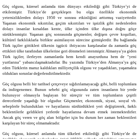
Göç olgusu, küresel anlamda tüm dünyayı etkilediği gibi Türkiye’yi de
etkilemiştir. Türkiye’de gerçekleşen bu olgu özellikle ekonomik
yetersizliklerden dolayı 1950 ve sonrası etkinliğini arttırmış vaziyettedir.
Yaşanan ekonomik sıkıntılar, geçim sıkıntıları ve işsizlik gibi nedenlerden
dolayı insanlar kırsaldan kente, ülke içinden ülke dışına doğru göçe
sürüklenmiştir. Yaşanan göç sonrasında göçmenler, değişen çevre koşulları,
kültürel farklılıklarla birlikte asimilasyon sürecine girmişlerdir. Bu bağlamda
Türk işçiler gittikleri ülkenin işgücü ihtiyacını karşılasalar da zamanla göç
ettikleri ülke tarafından ülkelerine geri dönmeleri istenmiştir. Almanya’ya giden
Türk işçiler, ilerleyen zamanlarda hem kendi anayurduna hem de “yeni
yurtlarına” yabancılaşmaktadırlar. Bu yazımda Türkiye’den Almanya’ya göç
eden Türklerin maruz kaldıkları milliyetçilik olgusu ve yaşadıkları, yaşamakta
oldukları sorunlar değerlendirilmektedir.
Göç olgusu belli bir tarihsel çerçeveye sığdırılamayacağı gibi, belli toplumlara
da indirgenemez. Bunun sebebi göç olgusunda zaten insanların bir yerde
bulunuyor olmasıyla başlayan bir süreçtir ve tüm toplumların çeşitli
derecelerde yaşadığı bir olgudur. Göçmenler, ekonomik, siyasi, sosyal vb.
sebeplerle bulundukları ve hayatlarını sürdürdükleri yeri değiştirerek, farklı
beklentilerle geldikleri yerlerde hayatlarına devam etmek istemektedirler.
Ancak göç veren ve göç alan bölgeler için bu durum her zaman beklentileri
karşılayan bir süreç olmamaktadır.
Göç olgusu, küresel anlamda tüm ülkeleri etkilediği gibi Türkiye’de de