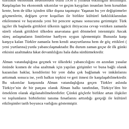
özellikle ekonomik nedenlerden ötürü 1950’li yıllarda etkinliğini arttırmıştır.
Karşılaşılan bu ekonomik sıkıntılar ve geçim kaygıları insanları hem kırsaldan
kente, hem de ülke içinden ülke dışına taşımıştır. Yaşanan bu yer değiştirmeler
göçmenlerin, değişen çevre koşulları ile birlikte kültürel farklılıklarından
etkilenmesi ve hayatında yeni bir pencere açması sonucunu getirmiştir. Türk
işçiler ilk başlarda gittikleri ülkenin işgücü ihtiyacına cevap verirken zamanla
süreli olarak gittikleri ülkeden anavatana geri dönmeleri istenmiştir. Ancak
süreç anlaşmaların limitlerine harfiyen uygun işlememiştir. Bununla karşı
karşıya kalan Türkler zamanla hem kendi anayurtlarına hem de göç ettikleri (
yeni yurtlarına) yurda yabancılaşmaktadır. Bu durum zaman geçse de ilk günki
etkisini azaltmakta fakat devamlılığını hala daha sürdürmektedir.
Alman vatandaşlığına geçmek ve ülkedeki yabancılığını en azından yasalar
önünde kısmen de olsa azaltmak için yapılan girişimler ve buna bağlı olarak
kazanılan haklar, kendilerini bir yere daha çok bağlamak ve imkânlarını
arttırmak sonucu ise, yerli halkın tepkisi ve geri itmesi ile karşılaşabilmektedir.
Bu sıkıntılar karşısında Alman vatandaşlığına geçen Türkler aslında
Türkiye’nin de bir parçası olarak Alman halkı tarafından, Türkiye’den bir
örneklem olarak algılanabilmektedirler. Çünkü göçlerle birlikte artan ilişkiler
ve toplumların birbirlerini tanıma fırsatlarını arttırdığı gerçeği ile kültürel
etkileşimler tarih boyunca varlığını göstermiştir.