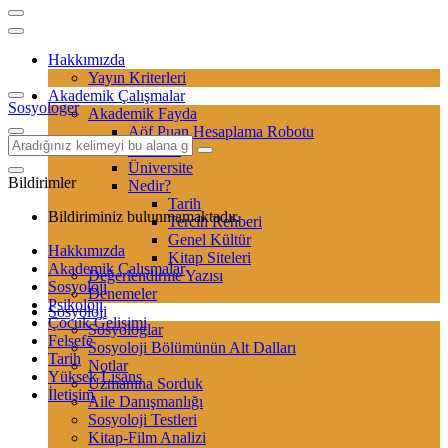
Hakkımızda
Yayın Kriterleri
Akademik Çalışmalar
Sosyologer
Akademik Fayda
Aöf Puan Hesaplama Robotu
Sertifika
Üniversite
Bildirimler
Nedir?
Tarih
Bildiriminiz bulunmamaktadır.
Tercih Rehberi
Genel Kültür
Hakkımızda
Kitap Siteleri
Akademik Çalışmalar
Değerlendirme Yazısı
Sosyoloji
Denemeler
Psikoloji
Sosyoloji
Çocuk Gelişimi
Sosyologlar
Felsefe
Sosyoloji Bölümünün Alt Dalları
Tarih
Notlar
Yüksek Lisans
Uzmanına Sorduk
İletişim
Aile Danışmanlığı
Sosyoloji Testleri
Kitap-Film Analizi