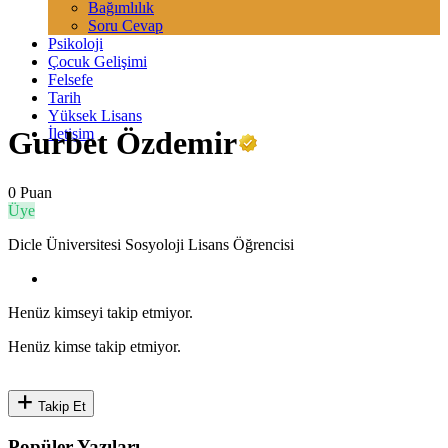
Bağımlılık
Soru Cevap
Psikoloji
Çocuk Gelişimi
Felsefe
Tarih
Yüksek Lisans
İletişim
Gurbet Özdemir
0 Puan
Üye
Dicle Üniversitesi Sosyoloji Lisans Öğrencisi
Henüz kimseyi takip etmiyor.
Henüz kimse takip etmiyor.
Takip Et
Popüler Yazıları