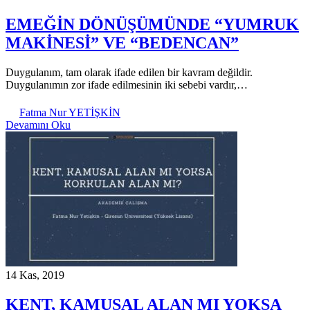
EMEĞİN DÖNÜŞÜMÜNDE “YUMRUK
MAKİNESİ” VE “BEDENCAN”
Duygulanım, tam olarak ifade edilen bir kavram değildir.
Duygulanımın zor ifade edilmesinin iki sebebi vardır,…
Fatma Nur YETİŞKİN
Devamını Oku
14 Kas, 2019
KENT, KAMUSAL ALAN MI YOKSA