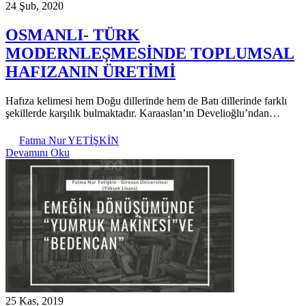
24 Şub, 2020
OSMANLI- TÜRK
MODERNLEŞMESİNDE TOPLUMSAL
HAFIZANIN ÜRETİMİ
Hafıza kelimesi hem Doğu dillerinde hem de Batı dillerinde farklı
şekillerde karşılık bulmaktadır. Karaaslan’ın Develioğlu’ndan…
Fatma Nur YETİŞKİN
Devamını Oku
25 Kas, 2019