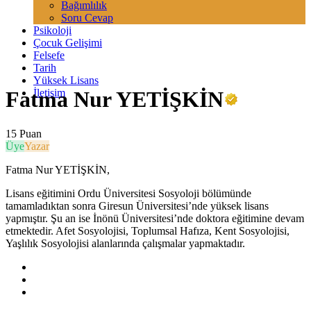
Bağımlılık
Soru Cevap
Psikoloji
Çocuk Gelişimi
Felsefe
Tarih
Yüksek Lisans
İletişim
Fatma Nur YETİŞKİN
15 Puan
Üye
Yazar
Fatma Nur YETİŞKİN,
Lisans eğitimini Ordu Üniversitesi Sosyoloji bölümünde
tamamladıktan sonra Giresun Üniversitesi’nde yüksek lisans
yapmıştır. Şu an ise İnönü Üniversitesi’nde doktora eğitimine devam
etmektedir. Afet Sosyolojisi, Toplumsal Hafıza, Kent Sosyolojisi,
Yaşlılık Sosyolojisi alanlarında çalışmalar yapmaktadır.