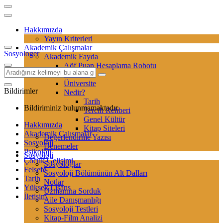
Hakkımızda
Yayın Kriterleri
Akademik Çalışmalar
Sosyologer
Akademik Fayda
Aöf Puan Hesaplama Robotu
Sertifika
Üniversite
Bildirimler
Nedir?
Tarih
Bildiriminiz bulunmamaktadır.
Tercih Rehberi
Genel Kültür
Hakkımızda
Kitap Siteleri
Akademik Çalışmalar
Değerlendirme Yazısı
Sosyoloji
Denemeler
Psikoloji
Sosyoloji
Çocuk Gelişimi
Sosyologlar
Felsefe
Sosyoloji Bölümünün Alt Dalları
Tarih
Notlar
Yüksek Lisans
Uzmanına Sorduk
İletişim
Aile Danışmanlığı
Sosyoloji Testleri
Kitap-Film Analizi