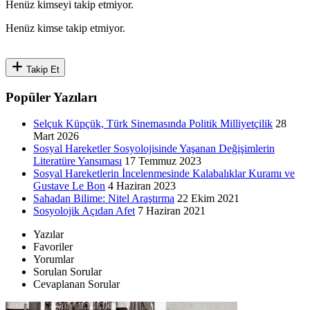
Henüz kimseyi takip etmiyor.
Henüz kimse takip etmiyor.
Takip Et
Popüler Yazıları
Selçuk Küpçük, Türk Sinemasında Politik Milliyetçilik
28
Mart 2026
Sosyal Hareketler Sosyolojisinde Yaşanan Değişimlerin
Literatüre Yansıması
17 Temmuz 2023
Sosyal Hareketlerin İncelenmesinde Kalabalıklar Kuramı ve
Gustave Le Bon
4 Haziran 2023
Sahadan Bilime: Nitel Araştırma
22 Ekim 2021
Sosyolojik Açıdan Afet
7 Haziran 2021
Yazılar
Favoriler
Yorumlar
Sorulan Sorular
Cevaplanan Sorular