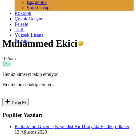
Bağımlılık
Soru Cevap
Psikoloji
Çocuk Gelişimi
Felsefe
Tarih
Yüksek Lisans
İletişim
Muhammed Ekici
0 Puan
Üye
Henüz kimseyi takip etmiyor.
Henüz kimse takip etmiyor.
Takip Et
Popüler Yazıları
Kibbutz’un Gizemi | Kapitalist Bir Dünyada Eşitlikçi İlkeler
13 Ağustos 2020