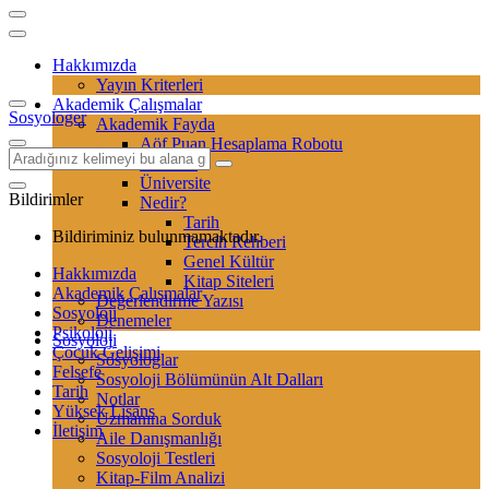
Hakkımızda
Yayın Kriterleri
Akademik Çalışmalar
Sosyologer
Akademik Fayda
Aöf Puan Hesaplama Robotu
Sertifika
Üniversite
Bildirimler
Nedir?
Tarih
Bildiriminiz bulunmamaktadır.
Tercih Rehberi
Genel Kültür
Hakkımızda
Kitap Siteleri
Akademik Çalışmalar
Değerlendirme Yazısı
Sosyoloji
Denemeler
Psikoloji
Sosyoloji
Çocuk Gelişimi
Sosyologlar
Felsefe
Sosyoloji Bölümünün Alt Dalları
Tarih
Notlar
Yüksek Lisans
Uzmanına Sorduk
İletişim
Aile Danışmanlığı
Sosyoloji Testleri
Kitap-Film Analizi