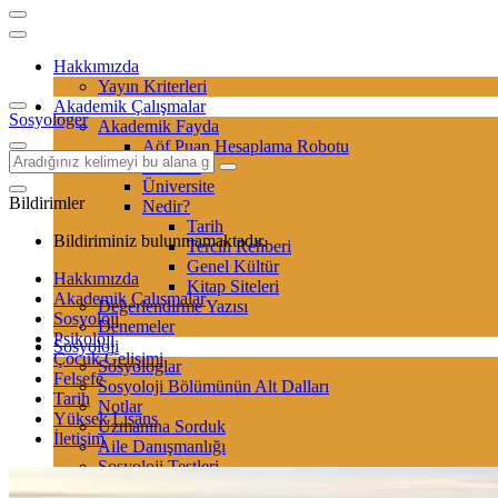
Hakkımızda
Yayın Kriterleri
Akademik Çalışmalar
Sosyologer
Akademik Fayda
Aöf Puan Hesaplama Robotu
Sertifika
Üniversite
Bildirimler
Nedir?
Tarih
Bildiriminiz bulunmamaktadır.
Tercih Rehberi
Genel Kültür
Hakkımızda
Kitap Siteleri
Akademik Çalışmalar
Değerlendirme Yazısı
Sosyoloji
Denemeler
Psikoloji
Sosyoloji
Çocuk Gelişimi
Sosyologlar
Felsefe
Sosyoloji Bölümünün Alt Dalları
Tarih
Notlar
Yüksek Lisans
Uzmanına Sorduk
İletişim
Aile Danışmanlığı
Sosyoloji Testleri
Kitap-Film Analizi