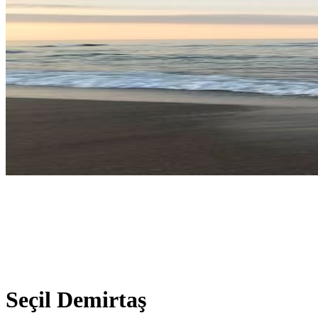
Bağımlılık
Soru Cevap
Psikoloji
Çocuk Gelişimi
Felsefe
Tarih
Yüksek Lisans
İletişim
Seçil Demirtaş