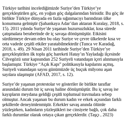
Türkiye tarihini incelediğimizde Suriye’den Türkiye’ye
gerçekleştirilen göç, en yoğun göç dalgalarından birisidir. Bu göç ile
birlikte Türkiye dünyada en fazla sığınmacıyı barındıran ülke
konumuna gelmiştir (Şahankaya Adar’dan aktaran Kuralay, 2018, s.
15). 2011 yılında Suriye’de yaşanan huzursuzluklar, kısa sürede
çatışmalara beraberinde de iç savaşa dönüşmüştür. Etkisini
sürdürmeye devam eden bu olay Suriye ve çevre ülkelerde kısa ve
orta vadede çeşitli etkiler yaratabilmektedir (Tunca ve Karadağ,
2018, s. 49). 29 Nisan 2011 tarihinde Suriye’den Türkiye’ye
gerçekleştirilen ilk toplu göç hareketi Hatay’ın Yayladağı ilçesinde
Cilvegözü sınır kapısından 252 Suriyeli vatandaşın içeri alınmasıyla
başlamıştır. Türkiye “Açık Kapı” politikasıyla kapılarını açmış,
Suriyeli vatandaşın sayısı günümüzde üç buçuk milyonu aşan
sayılara ulaşmıştır (AFAD, 2017, s. 12).
Suriye’de yaşanan protestolar ve gösteriler ile birlikte taraflar
arasındaki durum bir iç savaş haline dönüşmüştür. Bu iç savaş ise
kayıpların meydana geldiği çeşitli toplumsal travmalara sebep
olmuştur. Ancak yaşanan bu durum kadın ve erkek açısından farklı
şekillerde deneyimlenmiştir. Erkekler savaş anında ölümle
yüzleşirken, kadınların yüzleştikleri ise cinsiyete bağlı, çok daha
farklı durumlar olarak ortaya çıkan gerçeklerdir. (Taşçı , 2023)