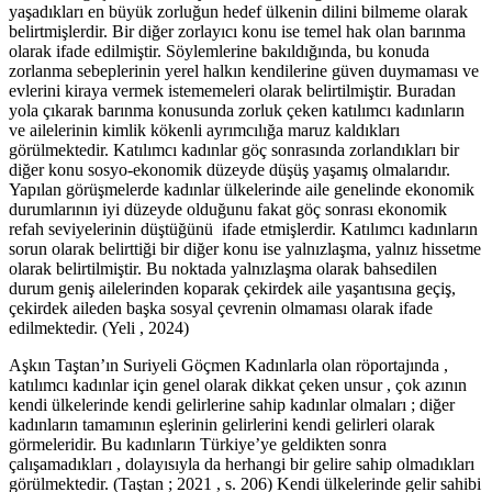
yaşadıkları en büyük zorluğun hedef ülkenin dilini bilmeme olarak
belirtmişlerdir. Bir diğer zorlayıcı konu ise temel hak olan barınma
olarak ifade edilmiştir. Söylemlerine bakıldığında, bu konuda
zorlanma sebeplerinin yerel halkın kendilerine güven duymaması ve
evlerini kiraya vermek istememeleri olarak belirtilmiştir. Buradan
yola çıkarak barınma konusunda zorluk çeken katılımcı kadınların
ve ailelerinin kimlik kökenli ayrımcılığa maruz kaldıkları
görülmektedir. Katılımcı kadınlar göç sonrasında zorlandıkları bir
diğer konu sosyo-ekonomik düzeyde düşüş yaşamış olmalarıdır.
Yapılan görüşmelerde kadınlar ülkelerinde aile genelinde ekonomik
durumlarının iyi düzeyde olduğunu fakat göç sonrası ekonomik
refah seviyelerinin düştüğünü ifade etmişlerdir. Katılımcı kadınların
sorun olarak belirttiği bir diğer konu ise yalnızlaşma, yalnız hissetme
olarak belirtilmiştir. Bu noktada yalnızlaşma olarak bahsedilen
durum geniş ailelerinden koparak çekirdek aile yaşantısına geçiş,
çekirdek aileden başka sosyal çevrenin olmaması olarak ifade
edilmektedir. (Yeli , 2024)
Aşkın Taştan’ın Suriyeli Göçmen Kadınlarla olan röportajında ,
katılımcı kadınlar için genel olarak dikkat çeken unsur , çok azının
kendi ülkelerinde kendi gelirlerine sahip kadınlar olmaları ; diğer
kadınların tamamının eşlerinin gelirlerini kendi gelirleri olarak
görmeleridir. Bu kadınların Türkiye’ye geldikten sonra
çalışamadıkları , dolayısıyla da herhangi bir gelire sahip olmadıkları
görülmektedir. (Taştan ; 2021 , s. 206) Kendi ülkelerinde gelir sahibi