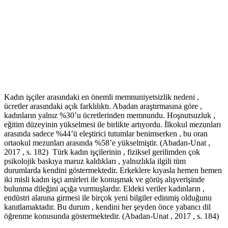
Kadın işçiler arasındaki en önemli memnuniyetsizlik nedeni ,
ücretler arasındaki açık farklılıktı. Abadan araştırmasına göre ,
kadınların yalnız %30’u ücretlerinden memnundu. Hoşnutsuzluk ,
eğitim düzeyinin yükselmesi ile birlikte artıyordu. İlkokul mezunları
arasında sadece %44’ü eleştirici tutumlar benimserken , bu oran
ortaokul mezunları arasında %58’e yükselmiştir. (Abadan-Unat ,
2017 , s. 182) Türk kadın işçilerinin , fiziksel gerilimden çok
psikolojik baskıya maruz kaldıkları , yalnızlıkla ilgili tüm
durumlarda kendini göstermektedir. Erkeklere kıyasla hemen hemen
iki misli kadın işçi amirleri ile konuşmak ve görüş alışverişinde
bulunma dileğini açığa vurmuşlardır. Eldeki veriler kadınların ,
endüstri alanına girmesi ile birçok yeni bilgiler edinmiş olduğunu
kanıtlamaktadır. Bu durum , kendini her şeyden önce yabancı dil
öğrenme konusunda göstermektedir. (Abadan-Unat , 2017 , s. 184)