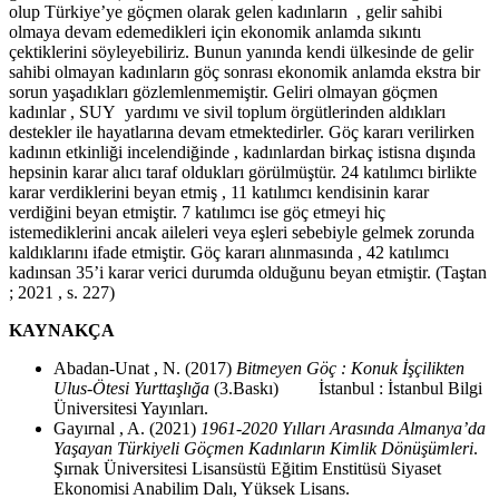
olup Türkiye’ye göçmen olarak gelen kadınların , gelir sahibi
olmaya devam edemedikleri için ekonomik anlamda sıkıntı
çektiklerini söyleyebiliriz. Bunun yanında kendi ülkesinde de gelir
sahibi olmayan kadınların göç sonrası ekonomik anlamda ekstra bir
sorun yaşadıkları gözlemlenmemiştir. Geliri olmayan göçmen
kadınlar , SUY yardımı ve sivil toplum örgütlerinden aldıkları
destekler ile hayatlarına devam etmektedirler. Göç kararı verilirken
kadının etkinliği incelendiğinde , kadınlardan birkaç istisna dışında
hepsinin karar alıcı taraf oldukları görülmüştür. 24 katılımcı birlikte
karar verdiklerini beyan etmiş , 11 katılımcı kendisinin karar
verdiğini beyan etmiştir. 7 katılımcı ise göç etmeyi hiç
istemediklerini ancak aileleri veya eşleri sebebiyle gelmek zorunda
kaldıklarını ifade etmiştir. Göç kararı alınmasında , 42 katılımcı
kadınsan 35’i karar verici durumda olduğunu beyan etmiştir. (Taştan
; 2021 , s. 227)
KAYNAKÇA
Abadan-Unat , N. (2017)
Bitmeyen Göç : Konuk İşçilikten
Ulus-Ötesi Yurttaşlığa
(3.Baskı) İstanbul : İstanbul Bilgi
Üniversitesi Yayınları.
Gayırnal , A. (2021)
1961-2020 Yılları Arasında Almanya’da
Yaşayan Türkiyeli Göçmen Kadınların Kimlik Dönüşümleri
.
Şırnak Üniversitesi Lisansüstü Eğitim Enstitüsü Siyaset
Ekonomisi Anabilim Dalı, Yüksek Lisans.