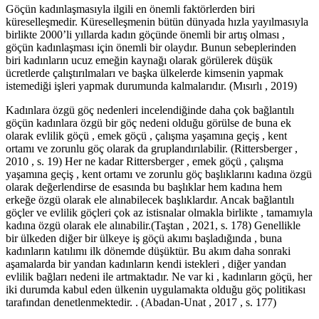
Göçün kadınlaşmasıyla ilgili en önemli faktörlerden biri
küreselleşmedir. Küreselleşmenin bütün dünyada hızla yayılmasıyla
birlikte 2000’li yıllarda kadın göçünde önemli bir artış olması ,
göçün kadınlaşması için önemli bir olaydır. Bunun sebeplerinden
biri kadınların ucuz emeğin kaynağı olarak görülerek düşük
ücretlerde çalıştırılmaları ve başka ülkelerde kimsenin yapmak
istemediği işleri yapmak durumunda kalmalarıdır. (Mısırlı , 2019)
Kadınlara özgü göç nedenleri incelendiğinde daha çok bağlantılı
göçün kadınlara özgü bir göç nedeni olduğu görülse de buna ek
olarak evlilik göçü , emek göçü , çalışma yaşamına geçiş , kent
ortamı ve zorunlu göç olarak da gruplandırılabilir. (Rittersberger ,
2010 , s. 19) Her ne kadar Rittersberger , emek göçü , çalışma
yaşamına geçiş , kent ortamı ve zorunlu göç başlıklarını kadına özgü
olarak değerlendirse de esasında bu başlıklar hem kadına hem
erkeğe özgü olarak ele alınabilecek başlıklardır. Ancak bağlantılı
göçler ve evlilik göçleri çok az istisnalar olmakla birlikte , tamamıyla
kadına özgü olarak ele alınabilir.(Taştan , 2021, s. 178) Genellikle
bir ülkeden diğer bir ülkeye iş göçü akımı başladığında , buna
kadınların katılımı ilk dönemde düşüktür. Bu akım daha sonraki
aşamalarda bir yandan kadınların kendi istekleri , diğer yandan
evlilik bağları nedeni ile artmaktadır. Ne var ki , kadınların göçü, her
iki durumda kabul eden ülkenin uygulamakta olduğu göç politikası
tarafından denetlenmektedir. . (Abadan-Unat , 2017 , s. 177)