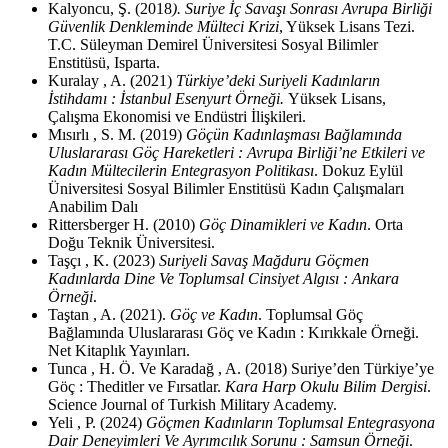
Kalyoncu, Ş. (2018
). Suriye İç Savaşı Sonrası Avrupa Birliği
Güvenlik Denkleminde Mülteci Krizi
, Yüksek Lisans Tezi.
T.C. Süleyman Demirel Üniversitesi Sosyal Bilimler
Enstitüsü, Isparta.
Kuralay , A. (2021)
Türkiye’deki Suriyeli Kadınların
İstihdamı : İstanbul Esenyurt Örneği.
Yüksek Lisans,
Çalışma Ekonomisi ve Endüstri İlişkileri.
Mısırlı , S. M. (2019)
Göçün Kadınlaşması Bağlamında
Uluslararası Göç Hareketleri : Avrupa Birliği’ne Etkileri ve
Kadın Mültecilerin Entegrasyon Politikası
. Dokuz Eylül
Üniversitesi Sosyal Bilimler Enstitüsü Kadın Çalışmaları
Anabilim Dalı
Rittersberger H. (2010)
Göç Dinamikleri ve Kadın
. Orta
Doğu Teknik Üniversitesi.
Taşçı , K. (2023)
Suriyeli Savaş Mağduru Göçmen
Kadınlarda Dine Ve Toplumsal Cinsiyet Algısı : Ankara
Örneği
.
Taştan , A. (2021).
Göç ve Kadın
. Toplumsal Göç
Bağlamında Uluslararası Göç ve Kadın : Kırıkkale Örneği.
Net Kitaplık Yayınları.
Tunca , H. Ö. Ve Karadağ , A. (2018) Suriye’den Türkiye’ye
Göç : Theditler ve Fırsatlar.
Kara Harp Okulu Bilim Dergisi
.
Science Journal of Turkish Military Academy.
Yeli , P. (2024)
Göçmen Kadınların Toplumsal Entegrasyona
Dair Deneyimleri Ve Ayrımcılık Sorunu : Samsun Örneği
.