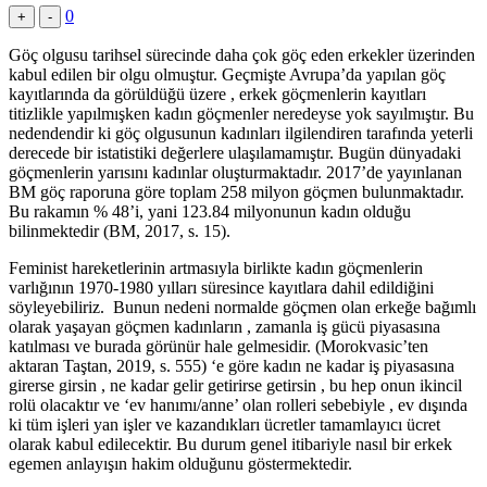
0
+
-
Göç olgusu tarihsel sürecinde daha çok göç eden erkekler üzerinden
kabul edilen bir olgu olmuştur. Geçmişte Avrupa’da yapılan göç
kayıtlarında da görüldüğü üzere , erkek göçmenlerin kayıtları
titizlikle yapılmışken kadın göçmenler neredeyse yok sayılmıştır. Bu
nedendendir ki göç olgusunun kadınları ilgilendiren tarafında yeterli
derecede bir istatistiki değerlere ulaşılamamıştır. Bugün dünyadaki
göçmenlerin yarısını kadınlar oluşturmaktadır. 2017’de yayınlanan
BM göç raporuna göre toplam 258 milyon göçmen bulunmaktadır.
Bu rakamın % 48’i, yani 123.84 milyonunun kadın olduğu
bilinmektedir (BM, 2017, s. 15).
Feminist hareketlerinin artmasıyla birlikte kadın göçmenlerin
varlığının 1970-1980 yılları süresince kayıtlara dahil edildiğini
söyleyebiliriz. Bunun nedeni normalde göçmen olan erkeğe bağımlı
olarak yaşayan göçmen kadınların , zamanla iş gücü piyasasına
katılması ve burada görünür hale gelmesidir. (Morokvasic’ten
aktaran Taştan, 2019, s. 555) ‘e göre kadın ne kadar iş piyasasına
girerse girsin , ne kadar gelir getirirse getirsin , bu hep onun ikincil
rolü olacaktır ve ‘ev hanımı/anne’ olan rolleri sebebiyle , ev dışında
ki tüm işleri yan işler ve kazandıkları ücretler tamamlayıcı ücret
olarak kabul edilecektir. Bu durum genel itibariyle nasıl bir erkek
egemen anlayışın hakim olduğunu göstermektedir.