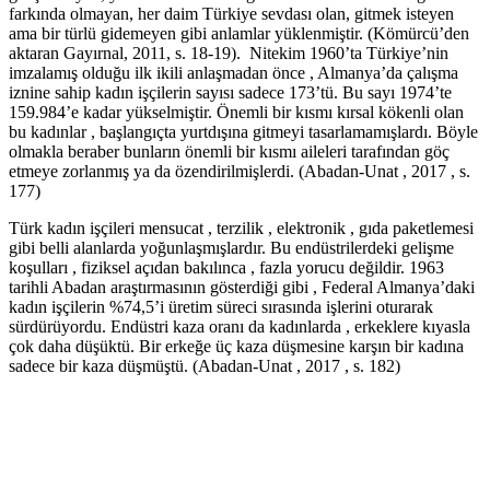
farkında olmayan, her daim Türkiye sevdası olan, gitmek isteyen
ama bir türlü gidemeyen gibi anlamlar yüklenmiştir. (Kömürcü’den
aktaran Gayırnal, 2011, s. 18-19). Nitekim 1960’ta Türkiye’nin
imzalamış olduğu ilk ikili anlaşmadan önce , Almanya’da çalışma
iznine sahip kadın işçilerin sayısı sadece 173’tü. Bu sayı 1974’te
159.984’e kadar yükselmiştir. Önemli bir kısmı kırsal kökenli olan
bu kadınlar , başlangıçta yurtdışına gitmeyi tasarlamamışlardı. Böyle
olmakla beraber bunların önemli bir kısmı aileleri tarafından göç
etmeye zorlanmış ya da özendirilmişlerdi. (Abadan-Unat , 2017 , s.
177)
Türk kadın işçileri mensucat , terzilik , elektronik , gıda paketlemesi
gibi belli alanlarda yoğunlaşmışlardır. Bu endüstrilerdeki gelişme
koşulları , fiziksel açıdan bakılınca , fazla yorucu değildir. 1963
tarihli Abadan araştırmasının gösterdiği gibi , Federal Almanya’daki
kadın işçilerin %74,5’i üretim süreci sırasında işlerini oturarak
sürdürüyordu. Endüstri kaza oranı da kadınlarda , erkeklere kıyasla
çok daha düşüktü. Bir erkeğe üç kaza düşmesine karşın bir kadına
sadece bir kaza düşmüştü. (Abadan-Unat , 2017 , s. 182)