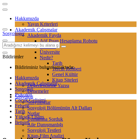
Hakkımızda
Yayın Kriterleri
Akademik Çalışmalar
Sosyologer
Akademik Fayda
Aöf Puan Hesaplama Robotu
Sertifika
Üniversite
Bildirimler
Nedir?
Tarih
Bildiriminiz bulunmamaktadır.
Tercih Rehberi
Genel Kültür
Hakkımızda
Kitap Siteleri
Akademik Çalışmalar
Değerlendirme Yazısı
Sosyoloji
Denemeler
Psikoloji
Sosyoloji
Çocuk Gelişimi
Sosyologlar
Felsefe
Sosyoloji Bölümünün Alt Dalları
Tarih
Notlar
Yüksek Lisans
Uzmanına Sorduk
İletişim
Aile Danışmanlığı
Sosyoloji Testleri
Kitap-Film Analizi