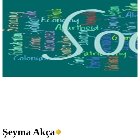
Bağımlılık
Soru Cevap
Psikoloji
Çocuk Gelişimi
Felsefe
Tarih
Yüksek Lisans
İletişim
Şeyma Akça