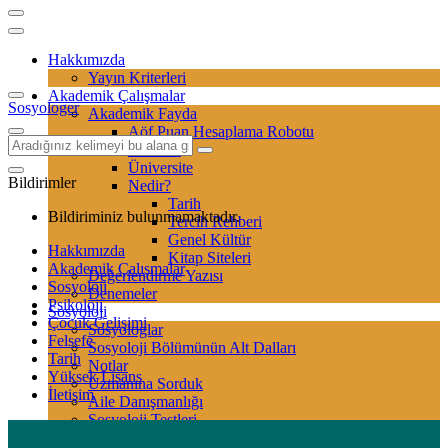
Hakkımızda
Yayın Kriterleri
Akademik Çalışmalar
Sosyologer
Akademik Fayda
Aöf Puan Hesaplama Robotu
Sertifika
Üniversite
Bildirimler
Nedir?
Tarih
Bildiriminiz bulunmamaktadır.
Tercih Rehberi
Genel Kültür
Hakkımızda
Kitap Siteleri
Akademik Çalışmalar
Değerlendirme Yazısı
Sosyoloji
Denemeler
Psikoloji
Sosyoloji
Çocuk Gelişimi
Sosyologlar
Felsefe
Sosyoloji Bölümünün Alt Dalları
Tarih
Notlar
Yüksek Lisans
Uzmanına Sorduk
İletişim
Aile Danışmanlığı
Sosyoloji Testleri
Kitap-Film Analizi