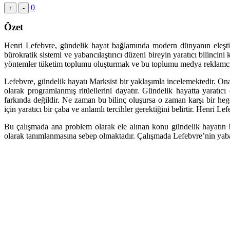
0
+
-
Özet
Henri Lefebvre, gündelik hayat bağlamında modern dünyanın eleştir
bürokratik sistemi ve yabancılaştırıcı düzeni bireyin yaratıcı bilincin
yöntemler tüketim toplumu oluşturmak ve bu toplumu medya reklamcılı
Lefebvre, gündelik hayatı Marksist bir yaklaşımla incelemektedir. Ona
olarak programlanmış ritüellerini dayatır. Gündelik hayatta yarat
farkında değildir. Ne zaman bu bilinç oluşursa o zaman karşı bir he
için yaratıcı bir çaba ve anlamlı tercihler gerektiğini belirtir. Henri
Bu çalışmada ana problem olarak ele alınan konu gündelik hayatın b
olarak tanımlanmasına sebep olmaktadır. Çalışmada Lefebvre’nin yaban b