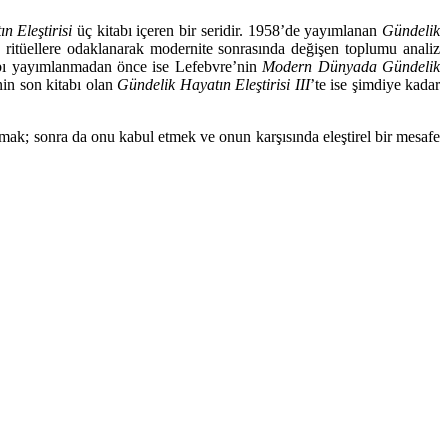
n Eleştirisi
üç kitabı içeren bir seridir. 1958’de yayımlanan
Gündelik
k ritüellere odaklanarak modernite sonrasında değişen toplumu analiz
tabı yayımlanmadan önce ise Lefebvre’nin
Modern Dünyada Gündelik
nin son kitabı olan
Gündelik Hayatın Eleştirisi III
’te ise şimdiye kadar
lmak; sonra da onu kabul etmek ve onun karşısında eleştirel bir mesafe