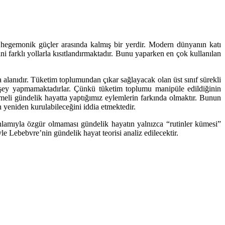
 hegemonik güçler arasında kalmış bir yerdir. Modern dünyanın katı
ini farklı yollarla kısıtlandırmaktadır. Bunu yaparken en çok kullanılan
 alanıdır. Tüketim toplumundan çıkar sağlayacak olan üst sınıf sürekli
r şey yapmamaktadırlar. Çünkü tüketim toplumu manipüle edildiğinin
meli gündelik hayatta yaptığımız eylemlerin farkında olmaktır. Bunun
n yeniden kurulabileceğini iddia etmektedir.
nlamıyla özgür olmaması gündelik hayatın yalnızca “rutinler kümesi”
le Lebebvre’nin gündelik hayat teorisi analiz edilecektir.