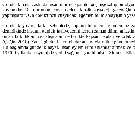
Gündelik hayat, aslında insan ömrüyle paralel geçmişe sahip bir olgudu
kavramdır. Bu durumun temel nedeni klasik sosyoloji geleneğinin 
yapmışlardır. On dokuzuncu yüzyıldaki egemen bilim anlayışının yasa a
Gündelik yaşam, farklı sebeplerle, toplum bilimlerin gündemine z
denildiğinde insanın günlük faaliyetlerini içeren zaman dilimi anlaşıl
onları farklılıkları ve çatışmaları ile birlikte kapsar; bağları ve ort
(Çeğin, 2018).
Yani ‘gündelik’ terimi, dar anlamıyla rutine göndermede
Bu bağlamda gündelik hayat, insan eylemlerini anlamlandırmak ve top
1970’li yıllarda sosyolojide yerini sağlamlaştırabilmiştir. Simmel, El