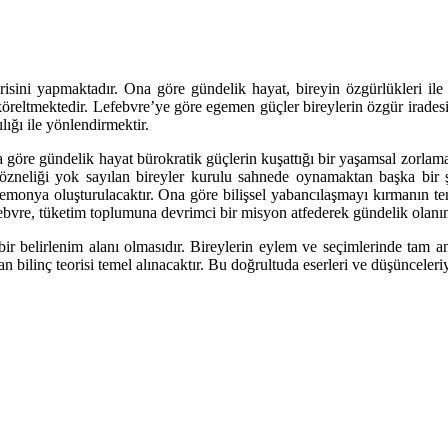
isini yapmaktadır. Ona göre gündelik hayat, bireyin özgürlükleri ile
i köreltmektedir. Lefebvre’ye göre egemen güçler bireylerin özgür irades
ğı ile yönlendirmektir.
 göre gündelik hayat bürokratik güçlerin kuşattığı bir yaşamsal zorlama
ıcı özneliği yok sayılan bireyler kurulu sahnede oynamaktan başka bi
gemonya oluşturulacaktır. Ona göre bilişsel yabancılaşmayı kırmanın te
 Lefebvre, tüketim toplumuna devrimci bir misyon atfederek gündelik olanı
ir belirlenim alanı olmasıdır. Bireylerin eylem ve seçimlerinde tam a
ilinç teorisi temel alınacaktır. Bu doğrultuda eserleri ve düşünceleriy