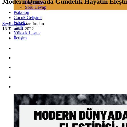
Modern Dünyada Gündelik Hayatın Eleştir
Bağımlılık
Soru Cevap
Psikoloji
Çocuk Gelişimi
Felsefe
Şeyma Akça
tarafından
Tarih
18 Temmuz 2022
Yüksek Lisans
İletişim