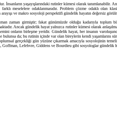
r. İnsanların yaşayışlarındaki rutinler kümesi olarak tanımlanabilir. An
farklı meselelere odaklanmasıdır. Problem çözme odaklı olan klasik
rayışı ve makro sosyoloji perspektifi gündelik hayatın değersiz görülm
aman zaman girmiştir; fakat günümüzde olduğu kadarıyla toplum bil
maktadır. Ancak gündelik hayat yalnızca rutinler kümesi olarak anlaşılma
ak zemini onların birleşme yeridir. Gündelik hayat, her insanın varoluşun
 bulunsa da; bu rutinin içinde var olan bireylerin kendi yaşamlarını sürd
lumsal gerçekliği gün yüzüne çıkarmak amacıyla sosyolojinin temeline 
ias, Goffman, Lefebvre, Giddens ve Bourdieu gibi sosyologlar gündelik h