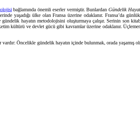
lojisi
bağlamında önemli eserler vermiştir. Bunlardan
Gündelik Hayatı
eserinde yaşadığı ülke olan Fransa üzerine odaklanır. Fransa’da günlü
de
gündelik hayatın metodolojisini oluşturmaya çalışır. Serinin son ki
üketim kültürü ve devlet gücü gibi kavramlar üzerine odaklanır. Üçleme
ar vardır: Öncelikle gündelik hayatın içinde bulunmak, orada yaşamış o