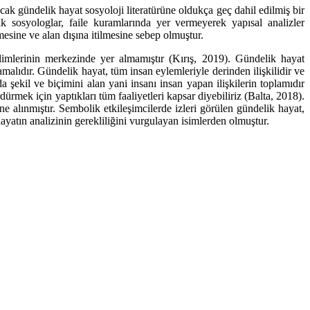
cak gündelik hayat sosyoloji literatürüne oldukça geç dahil edilmiş bir
 sosyologlar, faile kuramlarında yer vermeyerek yapısal analizler
esine ve alan dışına itilmesine sebep olmuştur.
imlerinin merkezinde yer almamıştır (Kırış, 2019). Gündelik hayat
malıdır. Gündelik hayat, tüm insan eylemleriyle derinden ilişkilidir ve
da şekil ve biçimini alan yani insanı insan yapan ilişkilerin toplamıdır
ürmek için yaptıkları tüm faaliyetleri kapsar diyebiliriz (Balta, 2018).
alınmıştır. Sembolik etkileşimcilerde izleri görülen gündelik hayat,
ayatın analizinin gerekliliğini vurgulayan isimlerden olmuştur.