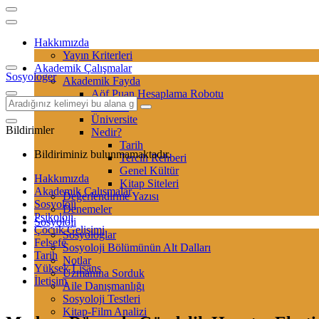
Hakkımızda
Yayın Kriterleri
Akademik Çalışmalar
Sosyologer
Akademik Fayda
Aöf Puan Hesaplama Robotu
Sertifika
Üniversite
Bildirimler
Nedir?
Tarih
Bildiriminiz bulunmamaktadır.
Tercih Rehberi
Genel Kültür
Hakkımızda
Kitap Siteleri
Akademik Çalışmalar
Değerlendirme Yazısı
Sosyoloji
Denemeler
Psikoloji
Sosyoloji
Çocuk Gelişimi
Sosyologlar
Felsefe
Sosyoloji Bölümünün Alt Dalları
Tarih
Notlar
Yüksek Lisans
Uzmanına Sorduk
İletişim
Aile Danışmanlığı
Sosyoloji Testleri
Kitap-Film Analizi