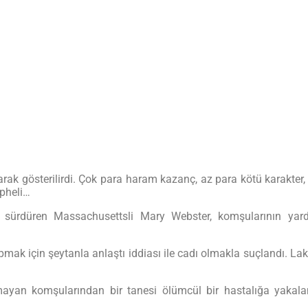
olarak gösterilirdi. Çok para haram kazanç, az para kötü karakte
üpheli…
a sürdüren Massachusettsli Mary Webster, komşularının yar
ak için şeytanla anlaştı iddiası ile cadı olmakla suçlandı. Lak
yan komşularından bir tanesi ölümcül bir hastalığa yakaland