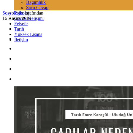
Bağımlılık
Soru Cevap
Sosyologer
Psikoloji
tarafından
16 Kasım 2019
Çocuk Gelişimi
Felsefe
Tarih
Yüksek Lisans
İletişim