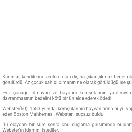
Kadınlar, kendilerine verilen rolün dışına çıkar çıkmaz hedef 
görülürdü. Az çocuk sahibi olmanın ne olarak görüldüğü ise ş
Evli, çocuğu olmayan ve hayatını komşularının yardımıyl
davranmasının bedelini kötü bir ün elde ederek ödedi.
Webster(60), 1683 yılında, komşularının hayvanlarına büyü yapm
eden Boston Mahkemesi, Webster’i suçsuz buldu.
Bu olaydan bir süre sonra onu suçlama girişiminde bulunma
Webster’ın idamını istediler.