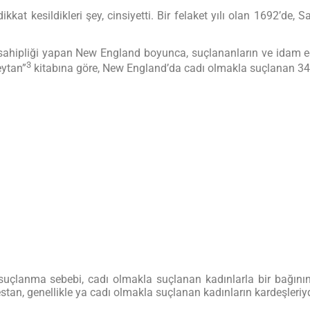
kkat kesildikleri şey, cinsiyetti. Bir felaket yılı olan 1692’de
ahipliği yapan New England boyunca, suçlananların ve idam edi
3
eytan”
kitabına göre, New England’da cadı olmakla suçlanan 344 
 suçlanma sebebi, cadı olmakla suçlanan kadınlarla bir bağının,
an, genellikle ya cadı olmakla suçlanan kadınların kardeşleriyd