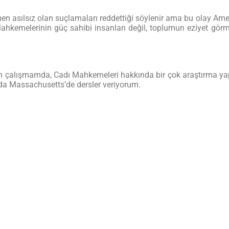
men asılsız olan suçlamaları reddettiği söylenir ama bu olay Ame
ahkemelerinin güç sahibi insanları değil, toplumun eziyet görmü
tığım çalışmamda, Cadı Mahkemeleri hakkında bir çok araştırma 
nda Massachusetts’de dersler veriyorum.