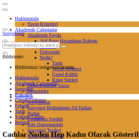
Hakkımızda
Yayın Kriterleri
Akademik Çalışmalar
Sosyologer
Akademik Fayda
Aöf Puan Hesaplama Robotu
Sertifika
Üniversite
Bildirimler
Nedir?
Tarih
Bildiriminiz bulunmamaktadır.
Tercih Rehberi
Genel Kültür
Hakkımızda
Kitap Siteleri
Akademik Çalışmalar
Değerlendirme Yazısı
Sosyoloji
Denemeler
Psikoloji
Sosyoloji
Çocuk Gelişimi
Sosyologlar
Felsefe
Sosyoloji Bölümünün Alt Dalları
Tarih
Notlar
Yüksek Lisans
Uzmanına Sorduk
İletişim
Aile Danışmanlığı
Sosyoloji Testleri
Cadılar Neden Hep Kadın Olarak Gösteril
Kitap-Film Analizi