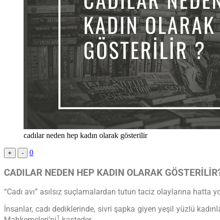
cadılar neden hep kadın olarak gösterilir
0
+
-
CADILAR NEDEN HEP KADIN OLARAK GÖSTERİLİR
“Cadı avı” asılsız suçlamalardan tutun taciz olaylarına hatta yo
İnsanlar, cadı dediklerinde, sivri şapka giyen yeşil yüzlü kad
1