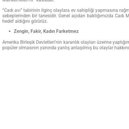
Mahkemeleri’ni
kasteder.
“Cadı avı” tabirinin ilginç olaylara ev sahipliği yapmasına rağ
sebeplerinden bir tanesidir. Genel açıdan baktığımızda Cadı M
hedef aldığını görürüz.
Zengin, Fakir, Kadın Farketmez
Amerika Birleşik Devletleri’nin karanlık olayları üzerine yap
popüler olmasının yanında yanlış anlaşılmış bu olaylar hakkı