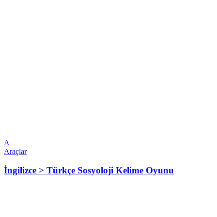
A
Araçlar
İngilizce > Türkçe Sosyoloji Kelime Oyunu