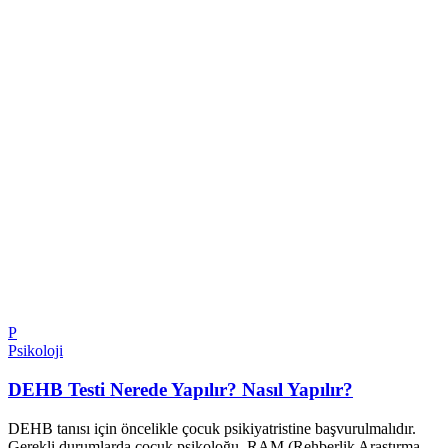
P
Psikoloji
DEHB Testi Nerede Yapılır? Nasıl Yapılır?
DEHB tanısı için öncelikle çocuk psikiyatristine başvurulmalıdır.
Gerekli durumlarda çocuk psikoloğu, RAM (Rehberlik Araştırma