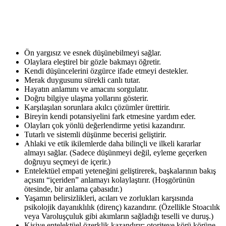
Ön yargısız ve esnek düşünebilmeyi sağlar.
Olaylara eleştirel bir gözle bakmayı öğretir.
Kendi düşüncelerini özgürce ifade etmeyi destekler.
Merak duygusunu sürekli canlı tutar.
Hayatın anlamını ve amacını sorgulatır.
Doğru bilgiye ulaşma yollarını gösterir.
Karşılaşılan sorunlara akılcı çözümler ürettirir.
Bireyin kendi potansiyelini fark etmesine yardım eder.
Olayları çok yönlü değerlendirme yetisi kazandırır.
Tutarlı ve sistemli düşünme becerisi geliştirir.
Ahlaki ve etik ikilemlerde daha bilinçli ve ilkeli kararlar
almayı sağlar. (Sadece düşünmeyi değil, eyleme geçerken
doğruyu seçmeyi de içerir.)
Entelektüel empati yeteneğini geliştirerek, başkalarının bakış
açısını “içeriden” anlamayı kolaylaştırır. (Hoşgörünün
ötesinde, bir anlama çabasıdır.)
Yaşamın belirsizlikleri, acıları ve zorlukları karşısında
psikolojik dayanıklılık (direnç) kazandırır. (Özellikle Stoacılık
veya Varoluşçuluk gibi akımların sağladığı teselli ve duruş.)
Kişiye entelektüel özerklik kazandırır; otoriteye körü körüne