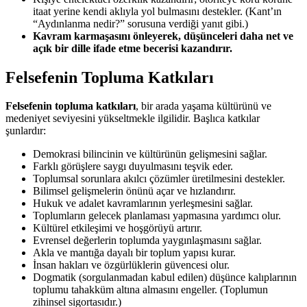
itaat yerine kendi aklıyla yol bulmasını destekler. (Kant’ın
“Aydınlanma nedir?” sorusuna verdiği yanıt gibi.)
Kavram karmaşasını önleyerek, düşünceleri daha net ve
açık bir dille ifade etme becerisi kazandırır.
Felsefenin Topluma Katkıları
Felsefenin topluma katkıları
, bir arada yaşama kültürünü ve
medeniyet seviyesini yükseltmekle ilgilidir. Başlıca katkılar
şunlardır:
Demokrasi bilincinin ve kültürünün gelişmesini sağlar.
Farklı görüşlere saygı duyulmasını teşvik eder.
Toplumsal sorunlara akılcı çözümler üretilmesini destekler.
Bilimsel gelişmelerin önünü açar ve hızlandırır.
Hukuk ve adalet kavramlarının yerleşmesini sağlar.
Toplumların gelecek planlaması yapmasına yardımcı olur.
Kültürel etkileşimi ve hoşgörüyü artırır.
Evrensel değerlerin toplumda yaygınlaşmasını sağlar.
Akla ve mantığa dayalı bir toplum yapısı kurar.
İnsan hakları ve özgürlüklerin güvencesi olur.
Dogmatik (sorgulanmadan kabul edilen) düşünce kalıplarının
toplumu tahakküm altına almasını engeller. (Toplumun
zihinsel sigortasıdır.)