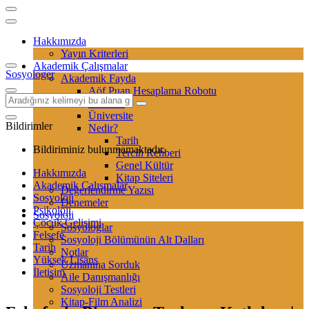
Hakkımızda
Yayın Kriterleri
Akademik Çalışmalar
Sosyologer
Akademik Fayda
Aöf Puan Hesaplama Robotu
Sertifika
Üniversite
Bildirimler
Nedir?
Tarih
Bildiriminiz bulunmamaktadır.
Tercih Rehberi
Genel Kültür
Hakkımızda
Kitap Siteleri
Akademik Çalışmalar
Değerlendirme Yazısı
Sosyoloji
Denemeler
Psikoloji
Sosyoloji
Çocuk Gelişimi
Sosyologlar
Felsefe
Sosyoloji Bölümünün Alt Dalları
Tarih
Notlar
Yüksek Lisans
Uzmanına Sorduk
İletişim
Aile Danışmanlığı
Sosyoloji Testleri
Kitap-Film Analizi