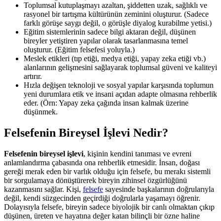
Toplumsal kutuplaşmayı azaltan, şiddetten uzak, sağlıklı ve
rasyonel bir tartışma kültürünün zeminini oluşturur. (Sadece
farklı görüşe saygı değil, o görüşle diyalog kurabilme yetisi.)
Eğitim sistemlerinin sadece bilgi aktaran değil, düşünen
bireyler yetiştiren yapılar olarak tasarlanmasına temel
oluşturur. (Eğitim felsefesi yoluyla.)
Meslek etikleri (tıp etiği, medya etiği, yapay zeka etiği vb.)
alanlarının gelişmesini sağlayarak toplumsal güveni ve kaliteyi
artırır.
Hızla değişen teknoloji ve sosyal yapılar karşısında toplumun
yeni durumlara etik ve insani açıdan adapte olmasına rehberlik
eder. (Örn: Yapay zeka çağında insan kalmak üzerine
düşünmek.
Felsefenin Bireysel İşlevi Nedir?
Felsefenin bireysel işlevi
, kişinin kendini tanıması ve evreni
anlamlandırma çabasında ona rehberlik etmesidir. İnsan, doğası
gereği merak eden bir varlık olduğu için felsefe, bu merakı sistemli
bir sorgulamaya dönüştürerek bireyin zihinsel özgürlüğünü
kazanmasını sağlar. Kişi,
felsefe
sayesinde başkalarının doğrularıyla
değil, kendi süzgecinden geçirdiği doğrularla yaşamayı öğrenir.
Dolayısıyla felsefe, bireyin sadece biyolojik bir canlı olmaktan çıkıp
düşünen, üreten ve hayatına değer katan bilinçli bir özne haline