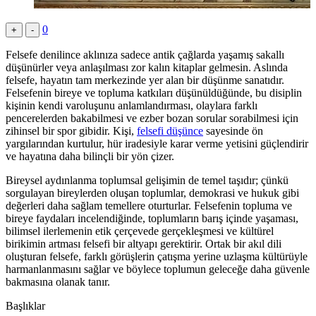
0
+
-
Felsefe denilince aklınıza sadece antik çağlarda yaşamış sakallı
düşünürler veya anlaşılması zor kalın kitaplar gelmesin. Aslında
felsefe, hayatın tam merkezinde yer alan bir düşünme sanatıdır.
Felsefenin bireye ve topluma katkıları düşünüldüğünde, bu disiplin
kişinin kendi varoluşunu anlamlandırması, olaylara farklı
pencerelerden bakabilmesi ve ezber bozan sorular sorabilmesi için
zihinsel bir spor gibidir. Kişi,
felsefi düşünce
sayesinde ön
yargılarından kurtulur, hür iradesiyle karar verme yetisini güçlendirir
ve hayatına daha bilinçli bir yön çizer.
Bireysel aydınlanma toplumsal gelişimin de temel taşıdır; çünkü
sorgulayan bireylerden oluşan toplumlar, demokrasi ve hukuk gibi
değerleri daha sağlam temellere oturturlar. Felsefenin topluma ve
bireye faydaları incelendiğinde, toplumların barış içinde yaşaması,
bilimsel ilerlemenin etik çerçevede gerçekleşmesi ve kültürel
birikimin artması felsefi bir altyapı gerektirir. Ortak bir akıl dili
oluşturan felsefe, farklı görüşlerin çatışma yerine uzlaşma kültürüyle
harmanlanmasını sağlar ve böylece toplumun geleceğe daha güvenle
bakmasına olanak tanır.
Başlıklar