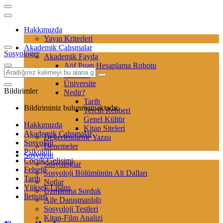
Hakkımızda
Yayın Kriterleri
Akademik Çalışmalar
Sosyologer
Akademik Fayda
Aöf Puan Hesaplama Robotu
Sertifika
Üniversite
Bildirimler
Nedir?
Tarih
Bildiriminiz bulunmamaktadır.
Tercih Rehberi
Genel Kültür
Hakkımızda
Kitap Siteleri
Akademik Çalışmalar
Değerlendirme Yazısı
Sosyoloji
Denemeler
Psikoloji
Sosyoloji
Çocuk Gelişimi
Sosyologlar
Felsefe
Sosyoloji Bölümünün Alt Dalları
Tarih
Notlar
Yüksek Lisans
Uzmanına Sorduk
İletişim
Aile Danışmanlığı
Sosyoloji Testleri
Kitap-Film Analizi