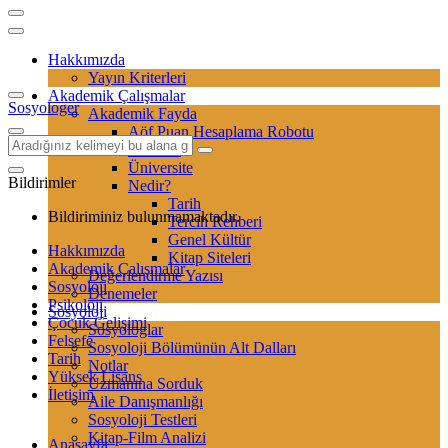
Hakkımızda
Yayın Kriterleri
Akademik Çalışmalar
Sosyologer
Akademik Fayda
Aöf Puan Hesaplama Robotu
Sertifika
Üniversite
Bildirimler
Nedir?
Tarih
Bildiriminiz bulunmamaktadır.
Tercih Rehberi
Genel Kültür
Hakkımızda
Kitap Siteleri
Akademik Çalışmalar
Değerlendirme Yazısı
Sosyoloji
Denemeler
Psikoloji
Sosyoloji
Çocuk Gelişimi
Sosyologlar
Felsefe
Sosyoloji Bölümünün Alt Dalları
Tarih
Notlar
Yüksek Lisans
Uzmanına Sorduk
İletişim
Aile Danışmanlığı
Sosyoloji Testleri
Kitap-Film Analizi
Anasayfa