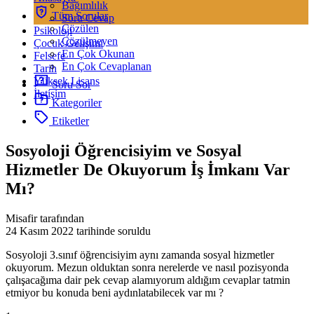
Bağımlılık
Tüm Sorular
Soru Cevap
Çözülen
Psikoloji
Çözülmeyen
Çocuk Gelişimi
En Çok Okunan
Felsefe
En Çok Cevaplanan
Tarih
Yüksek Lisans
Soru Sor
İletişim
Kategoriler
Etiketler
Sosyoloji Öğrencisiyim ve Sosyal
Hizmetler De Okuyorum İş İmkanı Var
Mı?
Misafir tarafından
24 Kasım 2022
tarihinde soruldu
Sosyoloji 3.sınıf öğrencisiyim aynı zamanda sosyal hizmetler
okuyorum. Mezun olduktan sonra nerelerde ve nasıl pozisyonda
çalışacağıma dair pek cevap alamıyorum aldığım cevaplar tatmin
etmiyor bu konuda beni aydınlatabilecek var mı ?