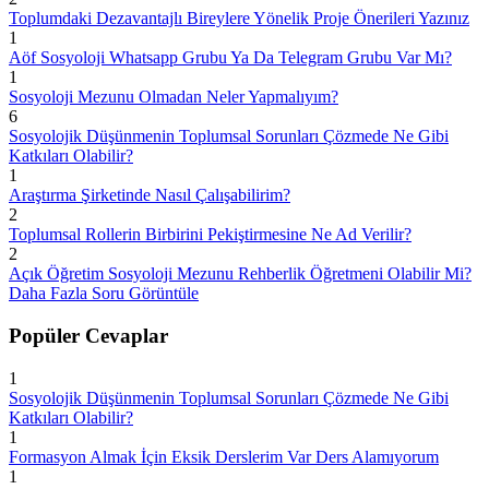
Toplumdaki Dezavantajlı Bireylere Yönelik Proje Önerileri Yazınız
1
Aöf Sosyoloji Whatsapp Grubu Ya Da Telegram Grubu Var Mı?
1
Sosyoloji Mezunu Olmadan Neler Yapmalıyım?
6
Sosyolojik Düşünmenin Toplumsal Sorunları Çözmede Ne Gibi
Katkıları Olabilir?
1
Araştırma Şirketinde Nasıl Çalışabilirim?
2
Toplumsal Rollerin Birbirini Pekiştirmesine Ne Ad Verilir?
2
Açık Öğretim Sosyoloji Mezunu Rehberlik Öğretmeni Olabilir Mi?
Daha Fazla Soru Görüntüle
Popüler Cevaplar
1
Sosyolojik Düşünmenin Toplumsal Sorunları Çözmede Ne Gibi
Katkıları Olabilir?
1
Formasyon Almak İçin Eksik Derslerim Var Ders Alamıyorum
1