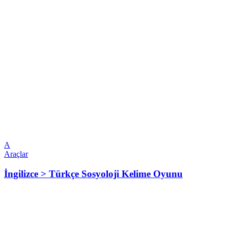
A
Araçlar
İngilizce > Türkçe Sosyoloji Kelime Oyunu