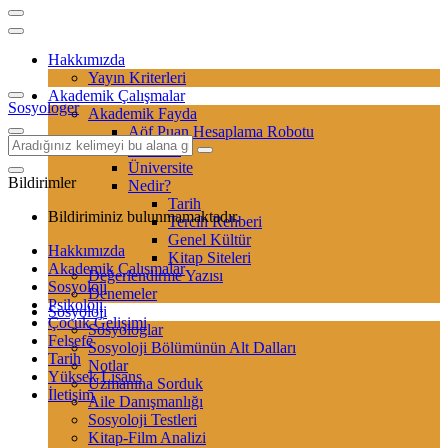
Hakkımızda
Yayın Kriterleri
Akademik Çalışmalar
Sosyologer
Akademik Fayda
Aöf Puan Hesaplama Robotu
Sertifika
Üniversite
Bildirimler
Nedir?
Tarih
Bildiriminiz bulunmamaktadır.
Tercih Rehberi
Genel Kültür
Hakkımızda
Kitap Siteleri
Akademik Çalışmalar
Değerlendirme Yazısı
Sosyoloji
Denemeler
Psikoloji
Sosyoloji
Çocuk Gelişimi
Sosyologlar
Felsefe
Sosyoloji Bölümünün Alt Dalları
Tarih
Notlar
Yüksek Lisans
Uzmanına Sorduk
İletişim
Aile Danışmanlığı
Sosyoloji Testleri
Kitap-Film Analizi