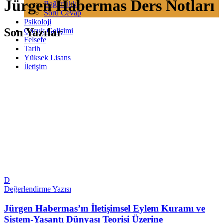
Jürgen Habermas Ders Notları
Bağımlılık
Soru Cevap
Psikoloji
Son Yazılar
Çocuk Gelişimi
Felsefe
Tarih
Yüksek Lisans
İletişim
D
Değerlendirme Yazısı
Jürgen Habermas’ın İletişimsel Eylem Kuramı ve
Sistem-Yaşantı Dünyası Teorisi Üzerine