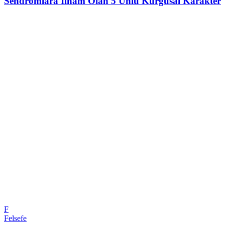
Sendromlara İlham Olan 5 Ünlü Kurgusal Karakter
F
Felsefe