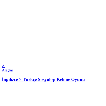
A
Araçlar
İngilizce > Türkçe Sosyoloji Kelime Oyunu