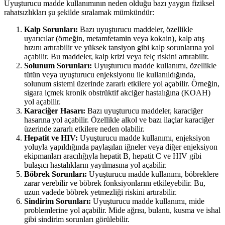
Uyuşturucu madde kullanımının neden olduğu bazı yaygın fiziksel
rahatsızlıkları şu şekilde sıralamak mümkündür:
Kalp Sorunları:
Bazı uyuşturucu maddeler, özellikle
uyarıcılar (örneğin, metamfetamin veya kokain), kalp atış
hızını artırabilir ve yüksek tansiyon gibi kalp sorunlarına yol
açabilir. Bu maddeler, kalp krizi veya felç riskini artırabilir.
Solunum Sorunları:
Uyuşturucu madde kullanımı, özellikle
tütün veya uyuşturucu enjeksiyonu ile kullanıldığında,
solunum sistemi üzerinde zararlı etkilere yol açabilir. Örneğin,
sigara içmek kronik obstrüktif akciğer hastalığına (KOAH)
yol açabilir.
Karaciğer Hasarı:
Bazı uyuşturucu maddeler, karaciğer
hasarına yol açabilir. Özellikle alkol ve bazı ilaçlar karaciğer
üzerinde zararlı etkilere neden olabilir.
Hepatit ve HIV:
Uyuşturucu madde kullanımı, enjeksiyon
yoluyla yapıldığında paylaşılan iğneler veya diğer enjeksiyon
ekipmanları aracılığıyla hepatit B, hepatit C ve HIV gibi
bulaşıcı hastalıkların yayılmasına yol açabilir.
Böbrek Sorunları:
Uyuşturucu madde kullanımı, böbreklere
zarar verebilir ve böbrek fonksiyonlarını etkileyebilir. Bu,
uzun vadede böbrek yetmezliği riskini artırabilir.
Sindirim Sorunları:
Uyuşturucu madde kullanımı, mide
problemlerine yol açabilir. Mide ağrısı, bulantı, kusma ve ishal
gibi sindirim sorunları görülebilir.