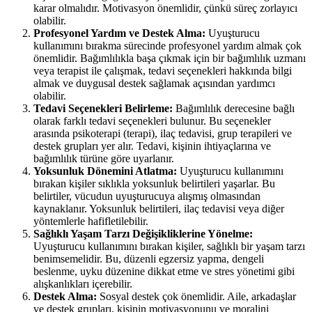
karar olmalıdır. Motivasyon önemlidir, çünkü süreç zorlayıcı
olabilir.
Profesyonel Yardım ve Destek Alma:
Uyuşturucu
kullanımını bırakma sürecinde profesyonel yardım almak çok
önemlidir. Bağımlılıkla başa çıkmak için bir bağımlılık uzmanı
veya terapist ile çalışmak, tedavi seçenekleri hakkında bilgi
almak ve duygusal destek sağlamak açısından yardımcı
olabilir.
Tedavi Seçenekleri Belirleme:
Bağımlılık derecesine bağlı
olarak farklı tedavi seçenekleri bulunur. Bu seçenekler
arasında psikoterapi (terapi), ilaç tedavisi, grup terapileri ve
destek grupları yer alır. Tedavi, kişinin ihtiyaçlarına ve
bağımlılık türüne göre uyarlanır.
Yoksunluk Dönemini Atlatma:
Uyuşturucu kullanımını
bırakan kişiler sıklıkla yoksunluk belirtileri yaşarlar. Bu
belirtiler, vücudun uyuşturucuya alışmış olmasından
kaynaklanır. Yoksunluk belirtileri, ilaç tedavisi veya diğer
yöntemlerle hafifletilebilir.
Sağlıklı Yaşam Tarzı Değişikliklerine Yönelme:
Uyuşturucu kullanımını bırakan kişiler, sağlıklı bir yaşam tarzı
benimsemelidir. Bu, düzenli egzersiz yapma, dengeli
beslenme, uyku düzenine dikkat etme ve stres yönetimi gibi
alışkanlıkları içerebilir.
Destek Alma:
Sosyal destek çok önemlidir. Aile, arkadaşlar
ve destek grupları, kişinin motivasyonunu ve moralini