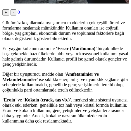
0
+
-
Günümüz koşullarında uyuşturucu maddelerin çok çeşitli türleri ve
formlarına rastlamak mümkündür. Kullanım oranları ise coğrafi
bölge, yaş grupları, ekonomik durum ve toplumsal faktörlere bağlı
olarak değişkenlik gösterebilmektedir.
En yaygın kullanım oranı ile ‘
Esrar (Marihuana)
’ birçok ülkede
başı çekmekle bazı ülkelerde tıbbi veya rekreasyonel kullanımı yasal
hale gelmiş durumdadır. Kullanıcı profili ise genel olarak gençler ve
genç yetişkinlerdir.
Diğer bir uyuşturucu madde olan ‘
Amfetaminler ve
Metamfetaminler
’ ise sıklıkla enerji artışı ve uyanıklık sağlama gibi
sebeplerle kullanılmakla, genellikle genç yetişkinlerin tercihi olup,
çoğunlukla parti ortamlarında tercih edilmektedir.
‘
Eroin
’ ve ‘
Kokain (crack, taş vb.)
’, merkezi sinir sistemi uyarıcısı
olarak etki ederken, genellikle toz hali veya kristal formda kullanılır.
Eroin ve kokain kullanımı, genç yetişkinler ve yetişkinler arasında
daha yaygındır. Ancak, kokaine nazaran ülkemizde eroin
kullanımına daha çok rastlanmaktadır.