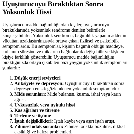
Uyuşturucuyu Bıraktıktan Sonra
Yoksunluk Hissi
Uyuşturucu madde bağımlılığı olan kişiler, uyuşturucuyu
bıraktıklarında yoksunluk sendromu denilen belirtilerle
karşılaşabilirler. Yoksunluk sendromu, bağımlılık yapan maddenin
vücuttan uzaklaştırılmasıyla ortaya çıkan fiziksel ve psikolojik
semptomlardır. Bu semptomlar, kişinin bağımlı olduğu maddeye,
kullanım süresine ve miktarına bağlı olarak değişebilir ve kişiden
kişiye farklılık gösterebilir. Uyuşturucu madde bağımlılığını
bıraktığınızda ortaya çıkabilen bazı yaygın yoksunluk semptomları
şunlardır:
Düşük enerji seviyeleri
Anksiyete ve depresyon:
Uyuşturucuyu bıraktıktan sonra
depresyon en sık gözlemlenen yoksunluk semptomudur.
Mide sorunları:
Mide bulantısı, kusma, ishal veya karın
ağrısı.
Uykusuzluk veya uykulu hissi
Kas ağrıları ve titreme
Terleme ve üşüme
İştah değişiklikleri:
İştah kaybı veya aşırı iştah artışı.
Zihinsel odak sorunları:
Zihinsel odakta bozulma, dikkat
eksikliği ve hafıza problemleri.