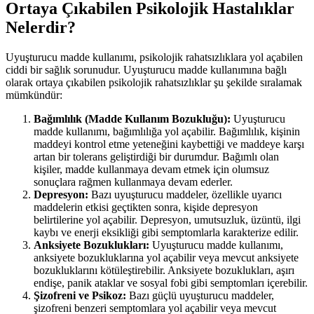
Ortaya Çıkabilen Psikolojik Hastalıklar
Nelerdir?
Uyuşturucu madde kullanımı, psikolojik rahatsızlıklara yol açabilen
ciddi bir sağlık sorunudur. Uyuşturucu madde kullanımına bağlı
olarak ortaya çıkabilen psikolojik rahatsızlıklar şu şekilde sıralamak
mümkündür:
Bağımlılık (Madde Kullanım Bozukluğu):
Uyuşturucu
madde kullanımı, bağımlılığa yol açabilir. Bağımlılık, kişinin
maddeyi kontrol etme yeteneğini kaybettiği ve maddeye karşı
artan bir tolerans geliştirdiği bir durumdur. Bağımlı olan
kişiler, madde kullanmaya devam etmek için olumsuz
sonuçlara rağmen kullanmaya devam ederler.
Depresyon:
Bazı uyuşturucu maddeler, özellikle uyarıcı
maddelerin etkisi geçtikten sonra, kişide depresyon
belirtilerine yol açabilir. Depresyon, umutsuzluk, üzüntü, ilgi
kaybı ve enerji eksikliği gibi semptomlarla karakterize edilir.
Anksiyete Bozuklukları:
Uyuşturucu madde kullanımı,
anksiyete bozukluklarına yol açabilir veya mevcut anksiyete
bozukluklarını kötüleştirebilir. Anksiyete bozuklukları, aşırı
endişe, panik ataklar ve sosyal fobi gibi semptomları içerebilir.
Şizofreni ve Psikoz:
Bazı güçlü uyuşturucu maddeler,
şizofreni benzeri semptomlara yol açabilir veya mevcut