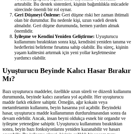
artırabilir. Bu destek sistemleri, kişinin bağımlılıkla mücadele
sürecinde önemli bir rol oynar.
Geri Düşmeyi Önleme:
Geri düşme riski her zaman ihtimali
olan bir durumdur. Bu nedenle kişi, uzun vadeli destek
almalıdır. Geri düşme durumunda, hemen yardım almak
önemlidir.
İyileşme ve Kendini Yeniden Geliştirme:
Uyuşturucu
kullanımını bıraktıktan sonra kişi, kendisini yeniden tanıma ve
hedeflerini belirleme fırsatına sahip olabilir. Bu süreç, kişinin
yaşam kalitesini artırmak için yeni yollar keşfetmesine
yardımcı olabilir.
Uyuşturucu Beyinde Kalıcı Hasar Bırakır
Mı?
Bazı uyuşturucu maddeler, özellikle uzun süreli ve düzenli kullanımı
durumunda, beyinde kalıcı zararlara yol açabilir. Her uyuşturucu
madde farklı etkilere sahiptir. Örneğin, ağır kokain veya
metamfetamin kullanımı, beyin hasarına yol açabilir. Beyindeki
hasar, uyuşturucu madde kullanımının durdurulmasından sonra da
devam edebilir. Ancak, insan beyni oldukça esnek bir organdır ve
iyileşme yeteneğine sahiptir. Uyuşturucu kullanımını bıraktıktan
sonra, beyin bazı fonksiyonlarını yeniden kazanabilir ve hasarı