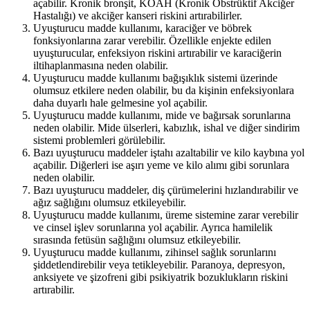
açabilir. Kronik bronşit, KOAH (Kronik Obstrüktif Akciğer
Hastalığı) ve akciğer kanseri riskini artırabilirler.
Uyuşturucu madde kullanımı, karaciğer ve böbrek
fonksiyonlarına zarar verebilir. Özellikle enjekte edilen
uyuşturucular, enfeksiyon riskini artırabilir ve karaciğerin
iltihaplanmasına neden olabilir.
Uyuşturucu madde kullanımı bağışıklık sistemi üzerinde
olumsuz etkilere neden olabilir, bu da kişinin enfeksiyonlara
daha duyarlı hale gelmesine yol açabilir.
Uyuşturucu madde kullanımı, mide ve bağırsak sorunlarına
neden olabilir. Mide ülserleri, kabızlık, ishal ve diğer sindirim
sistemi problemleri görülebilir.
Bazı uyuşturucu maddeler iştahı azaltabilir ve kilo kaybına yol
açabilir. Diğerleri ise aşırı yeme ve kilo alımı gibi sorunlara
neden olabilir.
Bazı uyuşturucu maddeler, diş çürümelerini hızlandırabilir ve
ağız sağlığını olumsuz etkileyebilir.
Uyuşturucu madde kullanımı, üreme sistemine zarar verebilir
ve cinsel işlev sorunlarına yol açabilir. Ayrıca hamilelik
sırasında fetüsün sağlığını olumsuz etkileyebilir.
Uyuşturucu madde kullanımı, zihinsel sağlık sorunlarını
şiddetlendirebilir veya tetikleyebilir. Paranoya, depresyon,
anksiyete ve şizofreni gibi psikiyatrik bozuklukların riskini
artırabilir.