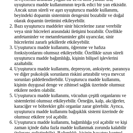
uyuşturucu madde kullanımının teşvik edici bir yan etkisidir.
Ancak uzun süreli ve aşırı uyuşturucu madde kullanımı,
beyindeki dopamin sisteminin dengesini bozabilir ve doğal
olarak dopamin üretimini etkileyebilir.
Bazı uyuşturucu maddeler sinir hücrelerine zarar verebilir
veya sinir hücreleri arasındaki iletişimi bozabilir. Özellikle
amfetaminler ve metamfetaminler gibi uyarıcılar, sinir
hücrelerini zararlı şekillerde etkileyebilir.
Uyuşturucu madde kullanımı, öğrenme ve hafıza
fonksiyonlarını olumsuz etkileyebilir. Özellikle uzun süreli
uyuşturucu madde bağımlılığı, kişinin bilişsel işlevlerini
azaltabilir.
Uyuşturucu madde kullanımı, depresyon, anksiyete, paranoya
ve diğer psikolojik sorunların riskini artırabilir veya mevcut
sorunları şiddetlendirebilir. Uyuşturucu madde kullanımı,
kişinin duygusal denge ve zihinsel sağlık üzerinde olumsuz
etkilere neden olabilir.
Uyuşturucu madde kullanımı, vücudun çeşitli organlarını ve
sistemlerini olumsuz etkileyebilir. Örneğin, kalp, akciğerler,
karaciğer ve böbrekler gibi organlar zarar görebilir. Ayrıca,
uyuşturucu madde kullanımı bağışıklık sistemi üzerinde de
olumsuz etkilere yol açabilir.
Uyuşturucu madde kullanımı, bağımlılığa yol açabilir ve kişi
zaman içinde daha fazla madde kullanmak zorunda kalabilir
(tolerans geliştirebilir). Bağımlılık, kişinin hayatını kontrol