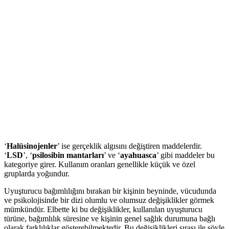
‘
Halüsinojenler
’ ise gerçeklik algısını değiştiren maddelerdir.
‘
LSD
’, ‘
psilosibin mantarları
’ ve ‘
ayahuasca
’ gibi maddeler bu
kategoriye girer. Kullanım oranları genellikle küçük ve özel
gruplarda yoğundur.
Uyuşturucu bağımlılığını bırakan bir kişinin beyninde, vücudunda
ve psikolojisinde bir dizi olumlu ve olumsuz değişiklikler görmek
mümkündür. Elbette ki bu değişiklikler, kullanılan uyuşturucu
türüne, bağımlılık süresine ve kişinin genel sağlık durumuna bağlı
olarak farklılıklar gösterebilmektedir. Bu değişiklikleri sırası ile şöyle