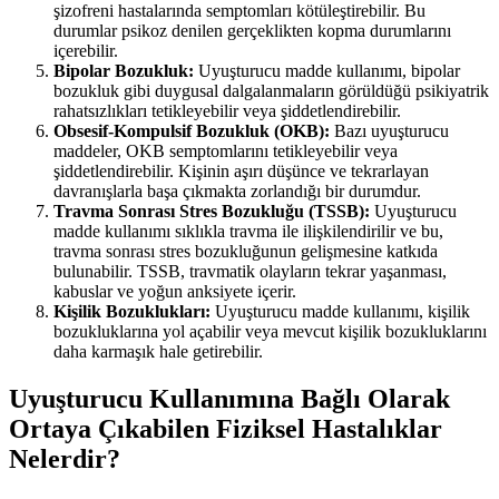
şizofreni hastalarında semptomları kötüleştirebilir. Bu
durumlar psikoz denilen gerçeklikten kopma durumlarını
içerebilir.
Bipolar Bozukluk:
Uyuşturucu madde kullanımı, bipolar
bozukluk gibi duygusal dalgalanmaların görüldüğü psikiyatrik
rahatsızlıkları tetikleyebilir veya şiddetlendirebilir.
Obsesif-Kompulsif Bozukluk (OKB):
Bazı uyuşturucu
maddeler, OKB semptomlarını tetikleyebilir veya
şiddetlendirebilir. Kişinin aşırı düşünce ve tekrarlayan
davranışlarla başa çıkmakta zorlandığı bir durumdur.
Travma Sonrası Stres Bozukluğu (TSSB):
Uyuşturucu
madde kullanımı sıklıkla travma ile ilişkilendirilir ve bu,
travma sonrası stres bozukluğunun gelişmesine katkıda
bulunabilir. TSSB, travmatik olayların tekrar yaşanması,
kabuslar ve yoğun anksiyete içerir.
Kişilik Bozuklukları:
Uyuşturucu madde kullanımı, kişilik
bozukluklarına yol açabilir veya mevcut kişilik bozukluklarını
daha karmaşık hale getirebilir.
Uyuşturucu Kullanımına Bağlı Olarak
Ortaya Çıkabilen Fiziksel Hastalıklar
Nelerdir?