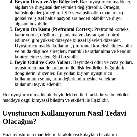
Beynin Duyu ve Algı Bölgeleri:
Bazı uyuşturucu maddeler,
algıları ve duygusal deneyimleri değiştirebilir. Örneğin,
halüsinojenler (örneğin, LSD veya psilosibin mantarları)
görsel ve işitsel halüsinasyonlara neden olabilir ve duyu
algısını bozabilir.
Beynin Ön Kısmı (Prefrontal Cortex):
Prefrontal korteks,
karar verme, düşünme, planlama ve davranışın kontrol
edilmesi gibi yüksek düzeyde bilişsel işlevleri düzenler.
Uyuşturucu madde kullanımı, prefrontal korteksi etkileyebilir
ve bu da düşünce süreçleri, mantıklı kararlar alma ve kendini
kontrol etme yeteneğini bozabilir.
Beyin Ödül ve Ceza Yolları:
Beyindeki ödül ve ceza yolları,
uyuşturucu madde kullanımı ile ilişkilendirilen bağımlılık
döngülerini düzenler. Bu yollar, kişinin uyuşturucu
kullanımının sonuçlarını değerlendirmesine ve tekrar
kullanımı teşvik edebilir.
Her uyuşturucu maddenin beyindeki etkileri farklıdır ve bu etkiler,
maddeye özgü kimyasal bileşim ve etkileri ile ilişkilidir.
Uyuşturucu Kullanıyorum Nasıl Tedavi
Olacağım?
Bazı uyuşturucu maddelerin bırakılması kolayken bazılarını