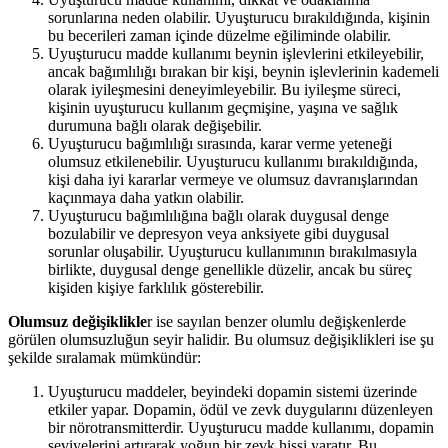
sorunlarına neden olabilir. Uyuşturucu bırakıldığında, kişinin
bu becerileri zaman içinde düzelme eğiliminde olabilir.
Uyuşturucu madde kullanımı beynin işlevlerini etkileyebilir,
ancak bağımlılığı bırakan bir kişi, beynin işlevlerinin kademeli
olarak iyileşmesini deneyimleyebilir. Bu iyileşme süreci,
kişinin uyuşturucu kullanım geçmişine, yaşına ve sağlık
durumuna bağlı olarak değişebilir.
Uyuşturucu bağımlılığı sırasında, karar verme yeteneği
olumsuz etkilenebilir. Uyuşturucu kullanımı bırakıldığında,
kişi daha iyi kararlar vermeye ve olumsuz davranışlarından
kaçınmaya daha yatkın olabilir.
Uyuşturucu bağımlılığına bağlı olarak duygusal denge
bozulabilir ve depresyon veya anksiyete gibi duygusal
sorunlar oluşabilir. Uyuşturucu kullanımının bırakılmasıyla
birlikte, duygusal denge genellikle düzelir, ancak bu süreç
kişiden kişiye farklılık gösterebilir.
Olumsuz değişiklikle
r ise sayılan benzer olumlu değişkenlerde
görülen olumsuzluğun seyir halidir. Bu olumsuz değişiklikleri ise şu
şekilde sıralamak mümkündür:
Uyuşturucu maddeler, beyindeki dopamin sistemi üzerinde
etkiler yapar. Dopamin, ödül ve zevk duygularını düzenleyen
bir nörotransmitterdir. Uyuşturucu madde kullanımı, dopamin
seviyelerini artırarak yoğun bir zevk hissi yaratır. Bu,