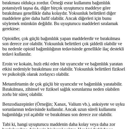
bırakması oldukça zordur. Örneği esrar kullanımı bağımlılık
potansiyeli taşısa da, diğer birçok uyuşturucu maddeye göre
bırakılması genellikle daha kolaydır. Yoksunluk belirtileri diğer
maddelere göre daha hafif olabilir. Ancak diğerleri için bunu
söylemek mümkün değildir. Bu uyuşturucu maddeleri sıralamak
gerekirse:
Opioidler, çok güçlü bağımlılık yapan maddelerdir ve bırakılması
son derece zor olabilir. Yoksunluk belirtileri çok şiddetli olabilir ve
bu nedenle opioid bağımlılığının tedavisinde genellikle ilaç destekli
tedavi kullanılır.
Eroin ve kokain, hızlı etki eden bir uyarıcıdır ve bağımlılık yaratan
etkisi nedeniyle bırakılması zor olabilir. Yoksunluk belirtileri fiziksel
ve psikolojik olarak zorlayıcı olabilir.
Metamfetamin de çok güçlü bir uyarıcıdır ve bağımlılık yaratabilir.
Bırakılması, zihinsel ve fiziksel sağlık sorunlarına neden olabilen
zorlu bir süreç olabilir.
Benzodiazepinler (Örneğin; Xanax, Valium vb.), anksiyete ve uyku
sorunlarının tedavisinde kullanılır. Ancak uzun süreli kullanımı
bağımlılığa yol açabilir ve bırakılması son derece zor olabilir.
Tabi ki, hangi uyuşturucu maddenin daha kolay veya daha zor