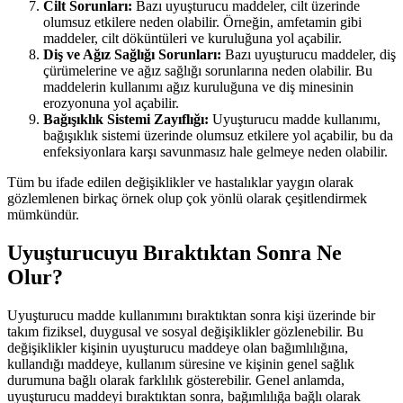
Cilt Sorunları:
Bazı uyuşturucu maddeler, cilt üzerinde
olumsuz etkilere neden olabilir. Örneğin, amfetamin gibi
maddeler, cilt döküntüleri ve kuruluğuna yol açabilir.
Diş ve Ağız Sağlığı Sorunları:
Bazı uyuşturucu maddeler, diş
çürümelerine ve ağız sağlığı sorunlarına neden olabilir. Bu
maddelerin kullanımı ağız kuruluğuna ve diş minesinin
erozyonuna yol açabilir.
Bağışıklık Sistemi Zayıflığı:
Uyuşturucu madde kullanımı,
bağışıklık sistemi üzerinde olumsuz etkilere yol açabilir, bu da
enfeksiyonlara karşı savunmasız hale gelmeye neden olabilir.
Tüm bu ifade edilen değişiklikler ve hastalıklar yaygın olarak
gözlemlenen birkaç örnek olup çok yönlü olarak çeşitlendirmek
mümkündür.
Uyuşturucuyu Bıraktıktan Sonra Ne
Olur?
Uyuşturucu madde kullanımını bıraktıktan sonra kişi üzerinde bir
takım fiziksel, duygusal ve sosyal değişiklikler gözlenebilir. Bu
değişiklikler kişinin uyuşturucu maddeye olan bağımlılığına,
kullandığı maddeye, kullanım süresine ve kişinin genel sağlık
durumuna bağlı olarak farklılık gösterebilir. Genel anlamda,
uyuşturucu maddeyi bıraktıktan sonra, bağımlılığa bağlı olarak