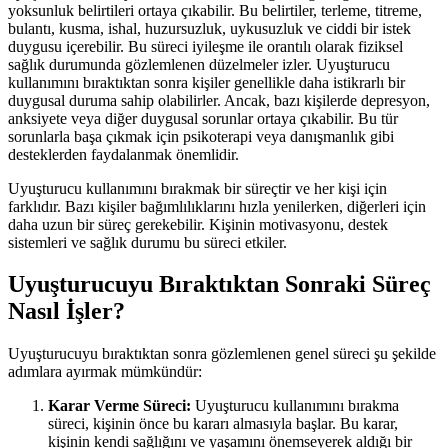
yoksunluk belirtileri ortaya çıkabilir. Bu belirtiler, terleme, titreme,
bulantı, kusma, ishal, huzursuzluk, uykusuzluk ve ciddi bir istek
duygusu içerebilir. Bu süreci iyileşme ile orantılı olarak fiziksel
sağlık durumunda gözlemlenen düzelmeler izler. Uyuşturucu
kullanımını bıraktıktan sonra kişiler genellikle daha istikrarlı bir
duygusal duruma sahip olabilirler. Ancak, bazı kişilerde depresyon,
anksiyete veya diğer duygusal sorunlar ortaya çıkabilir. Bu tür
sorunlarla başa çıkmak için psikoterapi veya danışmanlık gibi
desteklerden faydalanmak önemlidir.
Uyuşturucu kullanımını bırakmak bir süreçtir ve her kişi için
farklıdır. Bazı kişiler bağımlılıklarını hızla yenilerken, diğerleri için
daha uzun bir süreç gerekebilir. Kişinin motivasyonu, destek
sistemleri ve sağlık durumu bu süreci etkiler.
Uyuşturucuyu Bıraktıktan Sonraki Süreç
Nasıl İşler?
Uyuşturucuyu bıraktıktan sonra gözlemlenen genel süreci şu şekilde
adımlara ayırmak mümkündür:
Karar Verme Süreci:
Uyuşturucu kullanımını bırakma
süreci, kişinin önce bu kararı almasıyla başlar. Bu karar,
kişinin kendi sağlığını ve yaşamını önemseyerek aldığı bir