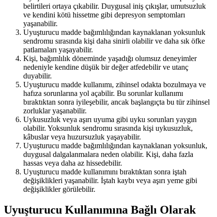
belirtileri ortaya çıkabilir. Duygusal iniş çıkışlar, umutsuzluk
ve kendini kötü hissetme gibi depresyon semptomları
yaşanabilir.
Uyuşturucu madde bağımlılığından kaynaklanan yoksunluk
sendromu sırasında kişi daha sinirli olabilir ve daha sık öfke
patlamaları yaşayabilir.
Kişi, bağımlılık döneminde yaşadığı olumsuz deneyimler
nedeniyle kendine düşük bir değer atfedebilir ve utanç
duyabilir.
Uyuşturucu madde kullanımı, zihinsel odakta bozulmaya ve
hafıza sorunlarına yol açabilir. Bu sorunlar kullanımı
bıraktıktan sonra iyileşebilir, ancak başlangıçta bu tür zihinsel
zorluklar yaşanabilir.
Uykusuzluk veya aşırı uyuma gibi uyku sorunları yaygın
olabilir. Yoksunluk sendromu sırasında kişi uykusuzluk,
kâbuslar veya huzursuzluk yaşayabilir.
Uyuşturucu madde bağımlılığından kaynaklanan yoksunluk,
duygusal dalgalanmalara neden olabilir. Kişi, daha fazla
hassas veya daha az hissedebilir.
Uyuşturucu madde kullanımını bıraktıktan sonra iştah
değişiklikleri yaşanabilir. İştah kaybı veya aşırı yeme gibi
değişiklikler görülebilir.
Uyuşturucu Kullanımına Bağlı Olarak