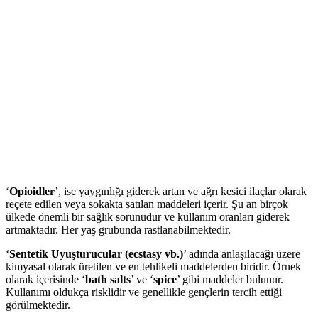
‘
Opioidler
’, ise yaygınlığı giderek artan ve ağrı kesici ilaçlar olarak
reçete edilen veya sokakta satılan maddeleri içerir. Şu an birçok
ülkede önemli bir sağlık sorunudur ve kullanım oranları giderek
artmaktadır. Her yaş grubunda rastlanabilmektedir.
‘
Sentetik Uyuşturucular (ecstasy vb.)
’ adında anlaşılacağı üzere
kimyasal olarak üretilen ve en tehlikeli maddelerden biridir. Örnek
olarak içerisinde ‘
bath salts
’ ve ‘
spice
’ gibi maddeler bulunur.
Kullanımı oldukça risklidir ve genellikle gençlerin tercih ettiği
görülmektedir.