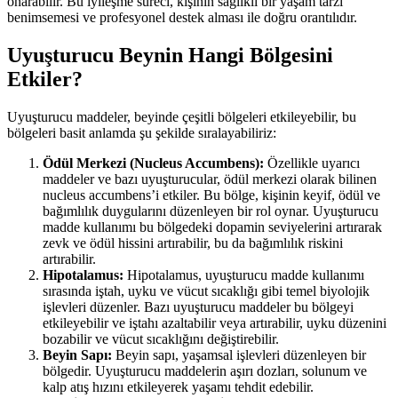
onarabilir. Bu iyileşme süreci, kişinin sağlıklı bir yaşam tarzı
benimsemesi ve profesyonel destek alması ile doğru orantılıdır.
Uyuşturucu Beynin Hangi Bölgesini
Etkiler?
Uyuşturucu maddeler, beyinde çeşitli bölgeleri etkileyebilir, bu
bölgeleri basit anlamda şu şekilde sıralayabiliriz:
Ödül Merkezi (Nucleus Accumbens):
Özellikle uyarıcı
maddeler ve bazı uyuşturucular, ödül merkezi olarak bilinen
nucleus accumbens’i etkiler. Bu bölge, kişinin keyif, ödül ve
bağımlılık duygularını düzenleyen bir rol oynar. Uyuşturucu
madde kullanımı bu bölgedeki dopamin seviyelerini artırarak
zevk ve ödül hissini artırabilir, bu da bağımlılık riskini
artırabilir.
Hipotalamus:
Hipotalamus, uyuşturucu madde kullanımı
sırasında iştah, uyku ve vücut sıcaklığı gibi temel biyolojik
işlevleri düzenler. Bazı uyuşturucu maddeler bu bölgeyi
etkileyebilir ve iştahı azaltabilir veya artırabilir, uyku düzenini
bozabilir ve vücut sıcaklığını değiştirebilir.
Beyin Sapı:
Beyin sapı, yaşamsal işlevleri düzenleyen bir
bölgedir. Uyuşturucu maddelerin aşırı dozları, solunum ve
kalp atış hızını etkileyerek yaşamı tehdit edebilir.