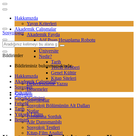
Hakkımızda
Yayın Kriterleri
Akademik Çalışmalar
Sosyologer
Akademik Fayda
Aöf Puan Hesaplama Robotu
Sertifika
Üniversite
Bildirimler
Nedir?
Tarih
Bildiriminiz bulunmamaktadır.
Tercih Rehberi
Genel Kültür
Hakkımızda
Kitap Siteleri
Akademik Çalışmalar
Değerlendirme Yazısı
Sosyoloji
Denemeler
Psikoloji
Sosyoloji
Çocuk Gelişimi
Sosyologlar
Felsefe
Sosyoloji Bölümünün Alt Dalları
Tarih
Notlar
Yüksek Lisans
Uzmanına Sorduk
İletişim
Aile Danışmanlığı
Sosyoloji Testleri
Kitap-Film Analizi