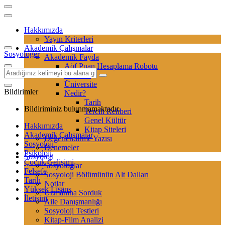
Hakkımızda
Yayın Kriterleri
Akademik Çalışmalar
Sosyologer
Akademik Fayda
Aöf Puan Hesaplama Robotu
Sertifika
Üniversite
Bildirimler
Nedir?
Tarih
Bildiriminiz bulunmamaktadır.
Tercih Rehberi
Genel Kültür
Hakkımızda
Kitap Siteleri
Akademik Çalışmalar
Değerlendirme Yazısı
Sosyoloji
Denemeler
Psikoloji
Sosyoloji
Çocuk Gelişimi
Sosyologlar
Felsefe
Sosyoloji Bölümünün Alt Dalları
Tarih
Notlar
Yüksek Lisans
Uzmanına Sorduk
İletişim
Aile Danışmanlığı
Sosyoloji Testleri
Kitap-Film Analizi