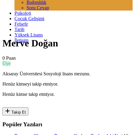
Bağımlılık
Soru Cevap
Psikoloji
Çocuk Gelişimi
Felsefe
Tarih
Yüksek Lisans
İletişim
Merve Doğan
0 Puan
Üye
Aksaray Üniversitesi Sosyoloji lisans mezunu.
Henüz kimseyi takip etmiyor.
Henüz kimse takip etmiyor.
Takip Et
Popüler Yazıları