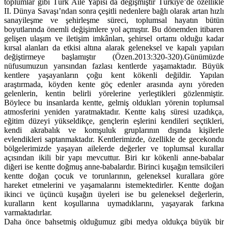
toplumlar gibi Türk Aile Yapısı da değişmiştir Türkiye’de özellikle
II. Dünya Savaşı’ndan sonra çeşitli nedenlere bağlı olarak artan hızlı
sanayileşme ve şehirleşme süreci, toplumsal hayatın bütün
boyutlarında önemli değişimlere yol açmıştır. Bu dönemden itibaren
gelişen ulaşım ve iletişim imkânları, şehirsel ortamı olduğu kadar
kırsal alanları da etkisi altına alarak geleneksel ve kapalı yapıları
değiştirmeye başlamıştır (Özen.2013:320-320).Günümüzde
nüfusumuzun yarısından fazlası kentlerde yaşamaktadır. Büyük
kentlere yaşayanların çoğu kent kökenli değildir. Yapılan
araştırmada, köyden kente göç edenler arasında aynı yöreden
gelenlerin, kentin belirli yörelerine yerleştikleri gözlenmiştir.
Böylece bu insanlarda kentte, gelmiş oldukları yörenin toplumsal
atmosferini yeniden yaratmaktadır. Kentte kalış süresi uzadıkça,
eğitim düzeyi yükseldikçe, gençlerin eşlerini kendileri seçtikleri,
kendi akrabalık ve komşuluk gruplarının dışında kişilerle
evlendikleri saptanmaktadır. Kentlerimizde, özellikle de gecekondu
bölgelerimizde yaşayan ailelerde değerler ve toplumsal kurallar
açısından ikili bir yapı mevcuttur. Biri kır kökenli anne-babalar
diğeri ise kentte doğmuş anne-babalardır. Birinci kuşağın temsilcileri
kentte doğan çocuk ve torunlarının, geleneksel kurallara göre
hareket etmelerini ve yaşamalarını istemektedirler. Kentte doğan
ikinci ve üçüncü kuşağın üyeleri ise bu geleneksel değerlerin,
kuralların kent koşullarına uymadıklarını, yaşayarak farkına
varmaktadırlar.
Daha önce bahsetmiş olduğumuz gibi medya oldukça büyük bir