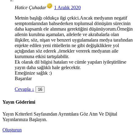
Hatice Çuhadar
1 Aralık 2020
Metnin başlığı oldukça ilgi çekici.Ancak medyanın negatif
semptomlarından bahsederken toplumsal dönüşüm sürecinin
daha kapsamlı ele alınması gerektiğini düşünüyorum.Örneğin
ailenin kurulma aşamaları, ailelerle ve akrabalarla olan
ilişkiler, söz, nişan ve benzeri uygulamalara medya tarafından
enjekte edilen yeni ritüellerin ne gibi değişikliklere yol
açtığından söz ederek ,örnekler vererek medyanın aile
kurumuna etkisi tartışılabilir.
Ek olarak dil bilgisi hataları ve cümle yapıları iyileştirilirse
yayın daha sağlıklı hale gelecektir.
Emeğinize sağlık :)
Başarılar
Cevapla
↓
16
Yayın Göderimi
Yayın Kriterleri Sayfasından Ayrıntılara Göz Atın Ve Dijital
Yayınlarınıza Başlayın.
Oluşturun