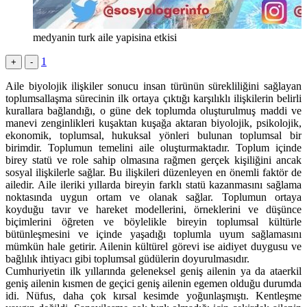
medyanin turk aile yapisina etkisi
1
+
-
Aile biyolojik ilişkiler sonucu insan türünün sürekliliğini sağlayan
toplumsallaşma sürecinin ilk ortaya çıktığı karşılıklı ilişkilerin belirli
kurallara bağlandığı, o güne dek toplumda oluşturulmuş maddi ve
manevi zenginlikleri kuşaktan kuşağa aktaran biyolojik, psikolojik,
ekonomik, toplumsal, hukuksal yönleri bulunan toplumsal bir
birimdir. Toplumun temelini aile oluşturmaktadır. Toplum içinde
birey statü ve role sahip olmasına rağmen gerçek kişiliğini ancak
sosyal ilişkilerle sağlar. Bu ilişkileri düzenleyen en önemli faktör de
ailedir. Aile ileriki yıllarda bireyin farklı statü kazanmasını sağlama
noktasında uygun ortam ve olanak sağlar. Toplumun ortaya
koyduğu tavır ve hareket modellerini, örneklerini ve düşünce
biçimlerini öğreten ve böylelikle bireyin toplumsal kültürle
bütünleşmesini ve içinde yaşadığı toplumla uyum sağlamasını
mümkün hale getirir. Ailenin kültürel görevi ise aidiyet duygusu ve
bağlılık ihtiyacı gibi toplumsal güdülerin doyurulmasıdır.
Cumhuriyetin ilk yıllarında geleneksel geniş ailenin ya da ataerkil
geniş ailenin kısmen de geçici geniş ailenin egemen olduğu durumda
idi. Nüfus, daha çok kırsal kesimde yoğunlaşmıştı. Kentleşme