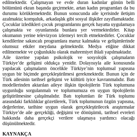
edilmektedir. Çalışmayan ve evde duran kadınlar günün belli
bölümünü ekran başında geçirmekte, artan kadın programları da bu
durumu körüklemektedir. Bunun sonucunda aile içerisinde iletişim
azalmakta; komşuluk, arkadaşlık gibi sosyal ilişkiler zayıflamaktadır.
Çocuklar izledikleri çocuk programlarını gerçek hayatta uygulamaya
çalışmakta ve oyunlarında bunlara yer vermektedirler. Kitap
okumanın yerine televizyon izlemeyi tercih etmektedirler. Çocuklar
kendilerine sakıncalı programlara maruz kalmakta ve gelişimlerinde
olumsuz etkiler meydana gelmektedir. Medya etiğine dikkat
edilmemekte ve çoğunluklu olarak mahremiyet ihlali yapılmaktadır.
Aile üzerine yapılan psikolojik ve sosyolojik çalışmaların
Türkiye’de gelişimi oldukça yenidir. Dolayısıyla aile konusunda
yapılacak çalışmaların öncelikle Türkiye’nin toplumsal yapısına
uygun bir biçimde gerçekleştirilmesi gerekmektedir. Bunun için de
Türk ailesinin tarihsel gelişimi ve kültürü iyice kavranmalıdır. Batı
modellerinden aktarılan aileye ilişkin tipolojilerin Türk toplumuna
uygunluğu sorgulanmalı ve toplumumuza en uygun tipolojilerin
geliştirilmesine çalışılmalıdır. Batı toplumları ile Türk toplumu
arasındaki farklılıklar gözetilerek, Türk toplumunun özgün yapısına,
değerlerine, tarihine uygun olarak gerçekleştirilecek araştırmalar
Türkiye’de aile gerçekliği, değişimi ve dönüşümü, tarihsel evreleri
hakkında daha gerçekçi verilere ulaşmaya yardımcı olacağı
düşünülmektedir.
KAYNAKÇA