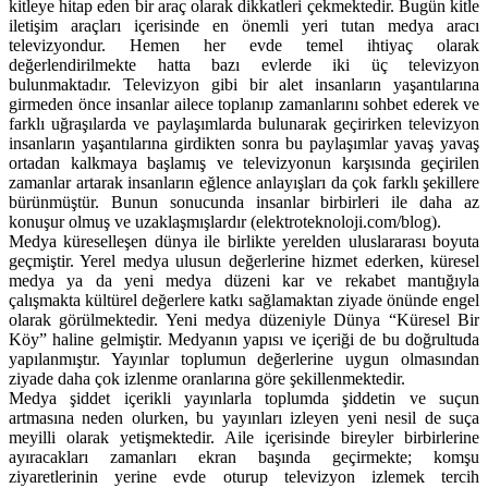
kitleye hitap eden bir araç olarak dikkatleri çekmektedir. Bugün kitle
iletişim araçları içerisinde en önemli yeri tutan medya aracı
televizyondur. Hemen her evde temel ihtiyaç olarak
değerlendirilmekte hatta bazı evlerde iki üç televizyon
bulunmaktadır. Televizyon gibi bir alet insanların yaşantılarına
girmeden önce insanlar ailece toplanıp zamanlarını sohbet ederek ve
farklı uğraşılarda ve paylaşımlarda bulunarak geçirirken televizyon
insanların yaşantılarına girdikten sonra bu paylaşımlar yavaş yavaş
ortadan kalkmaya başlamış ve televizyonun karşısında geçirilen
zamanlar artarak insanların eğlence anlayışları da çok farklı şekillere
bürünmüştür. Bunun sonucunda insanlar birbirleri ile daha az
konuşur olmuş ve uzaklaşmışlardır (elektroteknoloji.com/blog).
Medya küreselleşen dünya ile birlikte yerelden uluslararası boyuta
geçmiştir. Yerel medya ulusun değerlerine hizmet ederken, küresel
medya ya da yeni medya düzeni kar ve rekabet mantığıyla
çalışmakta kültürel değerlere katkı sağlamaktan ziyade önünde engel
olarak görülmektedir. Yeni medya düzeniyle Dünya “Küresel Bir
Köy” haline gelmiştir. Medyanın yapısı ve içeriği de bu doğrultuda
yapılanmıştır. Yayınlar toplumun değerlerine uygun olmasından
ziyade daha çok izlenme oranlarına göre şekillenmektedir.
Medya şiddet içerikli yayınlarla toplumda şiddetin ve suçun
artmasına neden olurken, bu yayınları izleyen yeni nesil de suça
meyilli olarak yetişmektedir. Aile içerisinde bireyler birbirlerine
ayıracakları zamanları ekran başında geçirmekte; komşu
ziyaretlerinin yerine evde oturup televizyon izlemek tercih