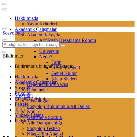
Hakkımızda
Yayın Kriterleri
Akademik Çalışmalar
Sosyologer
Akademik Fayda
Aöf Puan Hesaplama Robotu
Sertifika
Üniversite
Bildirimler
Nedir?
Tarih
Bildiriminiz bulunmamaktadır.
Tercih Rehberi
Genel Kültür
Hakkımızda
Kitap Siteleri
Akademik Çalışmalar
Değerlendirme Yazısı
Sosyoloji
Denemeler
Psikoloji
Sosyoloji
Çocuk Gelişimi
Sosyologlar
Felsefe
Sosyoloji Bölümünün Alt Dalları
Tarih
Notlar
Yüksek Lisans
Uzmanına Sorduk
İletişim
Aile Danışmanlığı
Sosyoloji Testleri
Kitap-Film Analizi