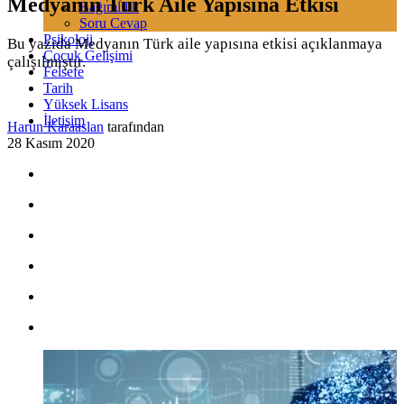
Medyanın Türk Aile Yapısına Etkisi
Bağımlılık
Soru Cevap
Psikoloji
Bu yazıda Medyanın Türk aile yapısına etkisi açıklanmaya
Çocuk Gelişimi
çalışılmıştır.
Felsefe
Tarih
Yüksek Lisans
İletişim
Harun Karaaslan
tarafından
28 Kasım 2020