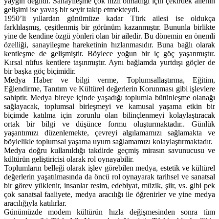
yaygın değildi. Sanayileşme çok hızlı olmadığı için çekirdek ailenin
gelişimi ise yavaş bir seyir takip etmekteydi.
1950’li yıllardan günümüze kadar Türk ailesi ise oldukça
farklılaşmış, çeşitlenmiş bir görünüm kazanmıştır. Bununla birlikte
yine de kendine özgü yönleri olan bir ailedir. Bu dönemin en önemli
özelliği, sanayileşme hareketinin hızlanmasıdır. Buna bağlı olarak
kentleşme de gelişmiştir. Böylece yoğun bir iç göç yaşanmıştır.
Kırsal nüfus kentlere taşınmıştır. Aynı bağlamda yurtdışı göçler de
bir başka göç biçimidir.
Medya Haber ve bilgi verme, Toplumsallaştırma, Eğitim,
Eğlendirme, Tanıtım ve Kültürel değerlerin Korunması gibi işlevlere
sahiptir. Medya bireye içinde yaşadığı toplumla bütünleşme olanağı
sağlayacak, toplumsal birleşmeyi ve kamusal yaşama etkin bir
biçimde katılma için zorunlu olan bilinçlenmeyi kolaylaştıracak
ortak bir bilgi ve düşünce formu oluşturmaktadır.. Günlük
yaşantımızı düzenlemekte, çevreyi algılamamızı sağlamakta ve
böylelikle toplumsal yaşama uyum sağlamamızı kolaylaştırmaktadır.
Medya doğru kullanıldığı takdirde geçmiş mirasın savunucusu ve
kültürün geliştiricisi olarak rol oynayabilir.
Toplumların belleği olarak işlev görebilen medya, estetik ve kültürel
değerlerin yaşatılmasında da öncü rol oynayarak tarihsel ve sanatsal
bir görev yüklenir, insanlar resim, edebiyat, müzik, şiir, vs. gibi pek
çok sanatsal faaliyete, medya aracılığı ile öğrenirler ve yine medya
aracılığıyla katılırlar.
Günümüzde modem kültürün hızla değişmesinden sonra tüm