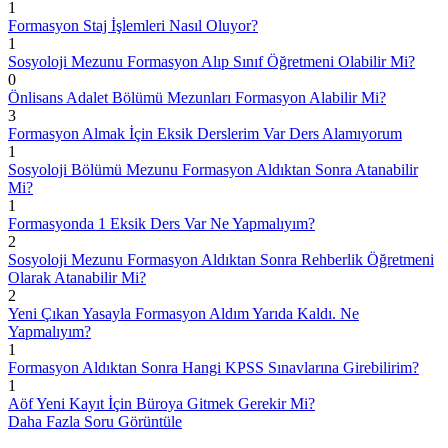
1
Formasyon Staj İşlemleri Nasıl Oluyor?
1
Sosyoloji Mezunu Formasyon Alıp Sınıf Öğretmeni Olabilir Mi?
0
Önlisans Adalet Bölümü Mezunları Formasyon Alabilir Mi?
3
Formasyon Almak İçin Eksik Derslerim Var Ders Alamıyorum
1
Sosyoloji Bölümü Mezunu Formasyon Aldıktan Sonra Atanabilir
Mi?
1
Formasyonda 1 Eksik Ders Var Ne Yapmalıyım?
2
Sosyoloji Mezunu Formasyon Aldıktan Sonra Rehberlik Öğretmeni
Olarak Atanabilir Mi?
2
Yeni Çıkan Yasayla Formasyon Aldım Yarıda Kaldı. Ne
Yapmalıyım?
1
Formasyon Aldıktan Sonra Hangi KPSS Sınavlarına Girebilirim?
1
Aöf Yeni Kayıt İçin Büroya Gitmek Gerekir Mi?
Daha Fazla Soru Görüntüle