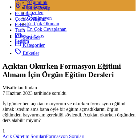
Bağımlılık
Tüm Sorular
Soru Cevap
Çözülen
Psikoloji
Çözülmeyen
Çocuk Gelişimi
En Çok Okunan
Felsefe
En Çok Cevaplanan
Tarih
Yüksek Lisans
Soru Sor
İletişim
Kategoriler
Etiketler
Açıktan Okurken Formasyon Eğitimi
Almam İçin Örgün Eğitim Dersleri
Misafir tarafından
7 Haziran 2023
tarihinde soruldu
İyi günler ben açıktan okuyorum ve okurken formasyon eğitimi
almak istedim ama bana öyle bir eğitim açmadıklarını örgün
eğitimden başvurmam gerektiği söylendi. Açıktan okurken örgünden
ders alabilir miyim?
1
Açık Öğretim Soruları
Formasyon Soruları