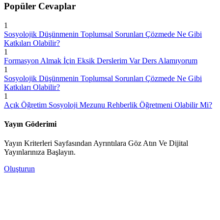
Popüler Cevaplar
1
Sosyolojik Düşünmenin Toplumsal Sorunları Çözmede Ne Gibi
Katkıları Olabilir?
1
Formasyon Almak İçin Eksik Derslerim Var Ders Alamıyorum
1
Sosyolojik Düşünmenin Toplumsal Sorunları Çözmede Ne Gibi
Katkıları Olabilir?
1
Açık Öğretim Sosyoloji Mezunu Rehberlik Öğretmeni Olabilir Mi?
Yayın Göderimi
Yayın Kriterleri Sayfasından Ayrıntılara Göz Atın Ve Dijital
Yayınlarınıza Başlayın.
Oluşturun