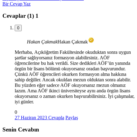
Bir Cevap Yaz
Cevaplar (1)
1
0
Hakan Çakmak
Hakan Çakmak
Merhaba, Açıköğretim Fakültesinde okuduktan sonra uygun
şartlar sağlıyorsanız formasyon alabilirsiniz. AÖF
öğrencilerine bu hak verildi. Size dedikleri AÖF’ün yanında
örgün bir lisans bölümü okuyorsanız oradan başvurundur.
Çünkü AÖF öğrencileri okurken formasyon alma hakkına
sahip değiller. Ancak okuldan mezun olduktan sonra alabilir.
Bu yüzden eğer sadece AÖF okuyorsanız mezun olmanız
lazım. Ama AÖF ikinci üniversiteyse aynı anda örgün lisans
okuyorsanız o zaman okurken başvurabilirsiniz. İyi çalışmalar,
iyi günler.
0
27 Haziran 2023
Cevapla
Paylaş
Senin Cevabın