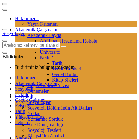
Hakkımızda
Yayın Kriterleri
Akademik Çalışmalar
Sosyologer
Akademik Fayda
Aöf Puan Hesaplama Robotu
Sertifika
Üniversite
Bildirimler
Nedir?
Tarih
Bildiriminiz bulunmamaktadır.
Tercih Rehberi
Genel Kültür
Hakkımızda
Kitap Siteleri
Akademik Çalışmalar
Değerlendirme Yazısı
Sosyoloji
Denemeler
Psikoloji
Sosyoloji
Çocuk Gelişimi
Sosyologlar
Felsefe
Sosyoloji Bölümünün Alt Dalları
Tarih
Notlar
Yüksek Lisans
Uzmanına Sorduk
İletişim
Aile Danışmanlığı
Sosyoloji Testleri
Kitap-Film Analizi
Anasayfa