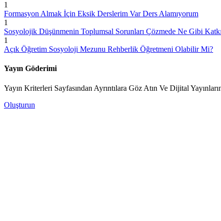
1
Formasyon Almak İçin Eksik Derslerim Var Ders Alamıyorum
1
Sosyolojik Düşünmenin Toplumsal Sorunları Çözmede Ne Gibi Katkıla
1
Açık Öğretim Sosyoloji Mezunu Rehberlik Öğretmeni Olabilir Mi?
Yayın Göderimi
Yayın Kriterleri Sayfasından Ayrıntılara Göz Atın Ve Dijital Yayınları
Oluşturun