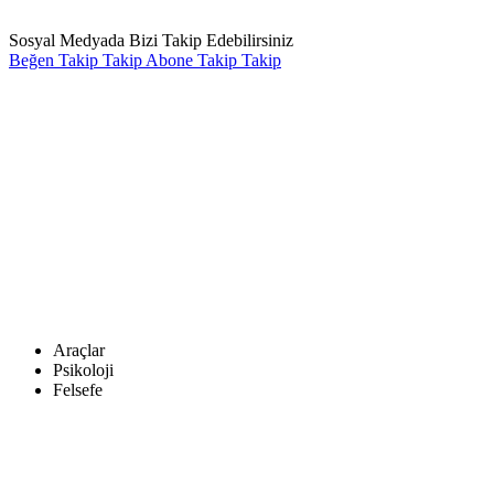
Sosyal Medyada Bizi Takip Edebilirsiniz
Beğen
Takip
Takip
Abone
Takip
Takip
Araçlar
Psikoloji
Felsefe