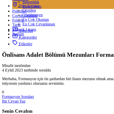
Bağımlılık
Tüm Sorular
Soru Cevap
Çözülen
Psikoloji
Çözülmeyen
Çocuk Gelişimi
En Çok Okunan
Felsefe
En Çok Cevaplanan
Tarih
Yüksek Lisans
Soru Sor
İletişim
Kategoriler
Etiketler
Önlisans Adalet Bölümü Mezunları Formas
Misafir tarafından
4 Eylül 2023
tarihinde soruldu
Merhaba, Formasyon için ön şartlardan biri lisans mezunu olmak ama 
istiyorum yardımcı olursanız sevinirim.
0
Formasyon Soruları
Bir Cevap Yaz
Senin Cevabın