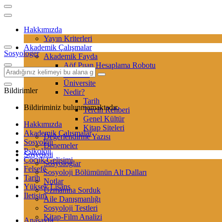
Hakkımızda
Yayın Kriterleri
Akademik Çalışmalar
Sosyologer
Akademik Fayda
Aöf Puan Hesaplama Robotu
Sertifika
Üniversite
Bildirimler
Nedir?
Tarih
Bildiriminiz bulunmamaktadır.
Tercih Rehberi
Genel Kültür
Hakkımızda
Kitap Siteleri
Akademik Çalışmalar
Değerlendirme Yazısı
Sosyoloji
Denemeler
Psikoloji
Sosyoloji
Çocuk Gelişimi
Sosyologlar
Felsefe
Sosyoloji Bölümünün Alt Dalları
Tarih
Notlar
Yüksek Lisans
Uzmanına Sorduk
İletişim
Aile Danışmanlığı
Sosyoloji Testleri
Kitap-Film Analizi
Anasayfa