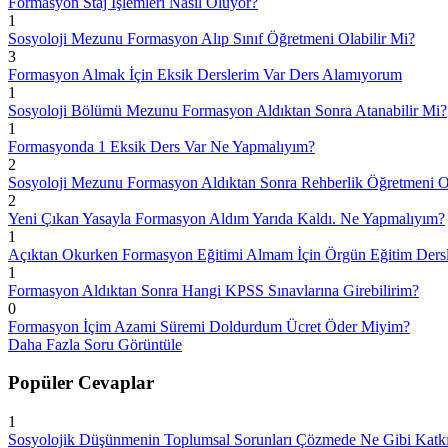
Formasyon Staj İşlemleri Nasıl Oluyor?
1
Sosyoloji Mezunu Formasyon Alıp Sınıf Öğretmeni Olabilir Mi?
3
Formasyon Almak İçin Eksik Derslerim Var Ders Alamıyorum
1
Sosyoloji Bölümü Mezunu Formasyon Aldıktan Sonra Atanabilir Mi?
1
Formasyonda 1 Eksik Ders Var Ne Yapmalıyım?
2
Sosyoloji Mezunu Formasyon Aldıktan Sonra Rehberlik Öğretmeni Ol
2
Yeni Çıkan Yasayla Formasyon Aldım Yarıda Kaldı. Ne Yapmalıyım?
1
Açıktan Okurken Formasyon Eğitimi Almam İçin Örgün Eğitim Dersl
1
Formasyon Aldıktan Sonra Hangi KPSS Sınavlarına Girebilirim?
0
Formasyon İçim Azami Süremi Doldurdum Ücret Öder Miyim?
Daha Fazla Soru Görüntüle
Popüler Cevaplar
1
Sosyolojik Düşünmenin Toplumsal Sorunları Çözmede Ne Gibi Katkıla