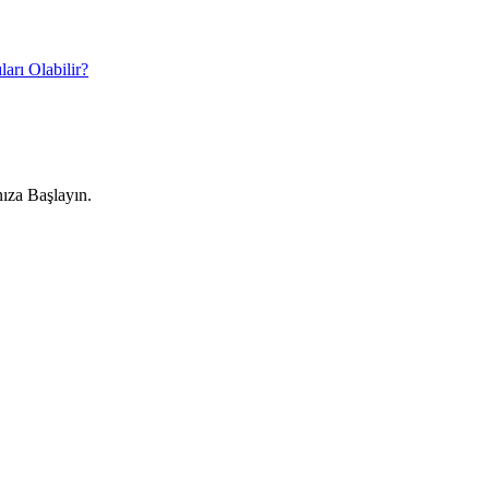
rı Olabilir?
nıza Başlayın.