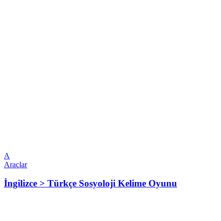
A
Araçlar
İngilizce > Türkçe Sosyoloji Kelime Oyunu