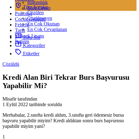
Bağımlılık
Tüm Sorular
Soru Cevap
Çözülen
Psikoloji
Çözülmeyen
Çocuk Gelişimi
En Çok Okunan
Felsefe
En Çok Cevaplanan
Tarih
Yüksek Lisans
Soru Sor
İletişim
Kategoriler
Etiketler
Çözüldü
Kredi Alan Biri Tekrar Burs Başvurusu
Yapabilir Mi?
Misafir tarafından
1 Eylül 2022
tarihinde soruldu
Merhabalar, 2.sınıfta kredi aldım, 3.sınıfta geri ödemesiz bursa
başvuru yapabilir miyim? Kredi aldıktan sonra burs başvurusu
yapabilir miyim yani?
1