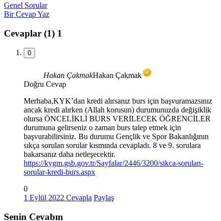
Genel Sorular
Bir Cevap Yaz
Cevaplar (1)
1
0
Hakan Çakmak
Hakan Çakmak
Doğru Cevap
Merhaba,KYK’dan kredi alırsanız burs için başvuramazsınız
ancak kredi alırken (Allah korusun) durumunuzda değişiklik
olursa ÖNCELİKLİ BURS VERİLECEK ÖĞRENCİLER
durumuna gelirseniz o zaman burs talep etmek için
başvurabilirsiniz. Bu durumu Gençlik ve Spor Bakanlığının
sıkça sorulan sorular kısmında cevapladı. 8 ve 9. sorulara
bakarsanız daha netleşecektir.
https://kygm.gsb.gov.tr/Sayfalar/2446/3200/sikca-sorulan-
sorular-kredi-burs.aspx
0
1 Eylül 2022
Cevapla
Paylaş
Senin Cevabın