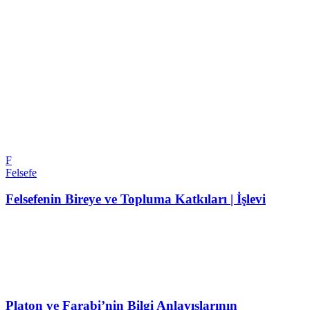
F
Felsefe
Felsefenin Bireye ve Topluma Katkıları | İşlevi
Platon ve Farabi’nin Bilgi Anlayışlarının