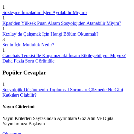
1
Sözleşme İmzaladım İşten Ayrılabilir Miyim?
1
Kpss’den Yüksek Puan Alsam Sosyolojiden Atanabilir Miyim?
1
Kızılay’da Çalışmak İçin Hangi Bölüm Okunmalı?
3
Senin İçin Mutluluk Nedir?
1
Gauchais Tepkisi İle Karşımızdaki İnsanı Etkileyebiliyor Muyuz?
Daha Fazla Soru Görüntüle
Popüler Cevaplar
1
Sosyolojik Düşünmenin Toplumsal Sorunları Çözmede Ne Gibi
Katkıları Olabilir?
Yayın Göderimi
Yayın Kriterleri Sayfasından Ayrıntılara Göz Atın Ve Dijital
Yayınlarınıza Başlayın.
Oluşturun