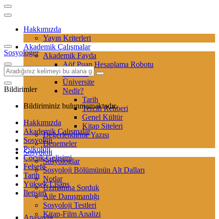
Hakkımızda
Yayın Kriterleri
Akademik Çalışmalar
Sosyologer
Akademik Fayda
Aöf Puan Hesaplama Robotu
Sertifika
Üniversite
Bildirimler
Nedir?
Tarih
Bildiriminiz bulunmamaktadır.
Tercih Rehberi
Genel Kültür
Hakkımızda
Kitap Siteleri
Akademik Çalışmalar
Değerlendirme Yazısı
Sosyoloji
Denemeler
Psikoloji
Sosyoloji
Çocuk Gelişimi
Sosyologlar
Felsefe
Sosyoloji Bölümünün Alt Dalları
Tarih
Notlar
Yüksek Lisans
Uzmanına Sorduk
İletişim
Aile Danışmanlığı
Sosyoloji Testleri
Kitap-Film Analizi
Anasayfa