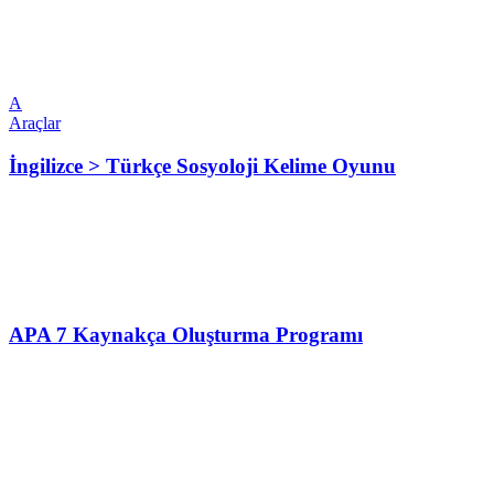
A
Araçlar
İngilizce > Türkçe Sosyoloji Kelime Oyunu
APA 7 Kaynakça Oluşturma Programı