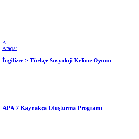
A
Araçlar
İngilizce > Türkçe Sosyoloji Kelime Oyunu
APA 7 Kaynakça Oluşturma Programı