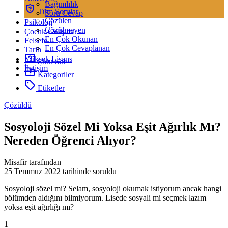
Bağımlılık
Tüm Sorular
Soru Cevap
Çözülen
Psikoloji
Çözülmeyen
Çocuk Gelişimi
En Çok Okunan
Felsefe
En Çok Cevaplanan
Tarih
Yüksek Lisans
Soru Sor
İletişim
Kategoriler
Etiketler
Çözüldü
Sosyoloji Sözel Mi Yoksa Eşit Ağırlık Mı?
Nereden Öğrenci Alıyor?
Misafir tarafından
25 Temmuz 2022
tarihinde soruldu
Sosyoloji sözel mi? Selam, sosyoloji okumak istiyorum ancak hangi
bölümden aldığını bilmiyorum. Lisede sosyali mi seçmek lazım
yoksa eşit ağırlığı mı?
1