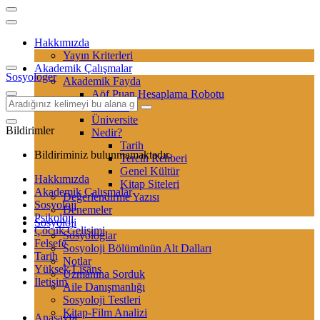
Hakkımızda
Yayın Kriterleri
Akademik Çalışmalar
Sosyologer
Akademik Fayda
Aöf Puan Hesaplama Robotu
Sertifika
Üniversite
Bildirimler
Nedir?
Tarih
Bildiriminiz bulunmamaktadır.
Tercih Rehberi
Genel Kültür
Hakkımızda
Kitap Siteleri
Akademik Çalışmalar
Değerlendirme Yazısı
Sosyoloji
Denemeler
Psikoloji
Sosyoloji
Çocuk Gelişimi
Sosyologlar
Felsefe
Sosyoloji Bölümünün Alt Dalları
Tarih
Notlar
Yüksek Lisans
Uzmanına Sorduk
İletişim
Aile Danışmanlığı
Sosyoloji Testleri
Kitap-Film Analizi
Anasayfa