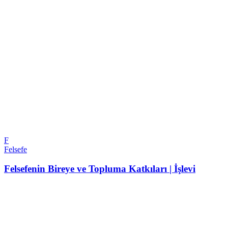
F
Felsefe
Felsefenin Bireye ve Topluma Katkıları | İşlevi