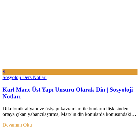
S
Sosyoloji Ders Notları
Karl Marx Üst Yapı Unsuru Olarak Din | Sosyoloji
Notları
Dikotomik altyapı ve üstyapı kavramları ile bunların ilişkisinden
ortaya çıkan yabancılaştırma, Marx'ın din konularda konusundaki…
Devamını Oku