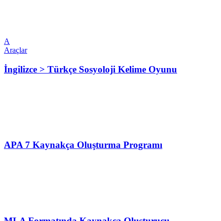
A
Araçlar
İngilizce > Türkçe Sosyoloji Kelime Oyunu
APA 7 Kaynakça Oluşturma Programı
MLA Formatında Kaynakça Oluşturucu