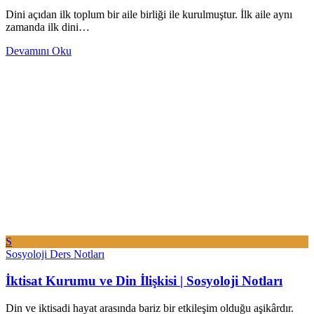
Dini açıdan ilk toplum bir aile birliği ile kurulmuştur. İlk aile aynı
zamanda ilk dini…
Devamını Oku
S
Sosyoloji Ders Notları
İktisat Kurumu ve Din İlişkisi | Sosyoloji Notları
Din ve iktisadi hayat arasında bariz bir etkileşim olduğu aşikârdır.