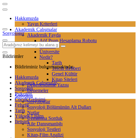
Hakkımızda
Yayın Kriterleri
Akademik Çalışmalar
Sosyologer
Akademik Fayda
Aöf Puan Hesaplama Robotu
Sertifika
Üniversite
Bildirimler
Nedir?
Tarih
Bildiriminiz bulunmamaktadır.
Tercih Rehberi
Genel Kültür
Hakkımızda
Kitap Siteleri
Akademik Çalışmalar
Değerlendirme Yazısı
Sosyoloji
Denemeler
Psikoloji
Sosyoloji
Çocuk Gelişimi
Sosyologlar
Felsefe
Sosyoloji Bölümünün Alt Dalları
Tarih
Notlar
Yüksek Lisans
Uzmanına Sorduk
İletişim
Aile Danışmanlığı
Sosyoloji Testleri
Kitap-Film Analizi