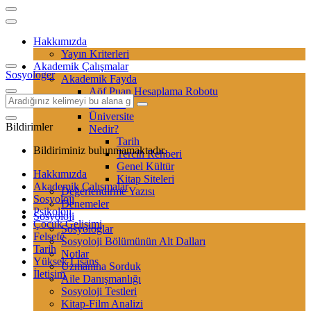
Hakkımızda
Yayın Kriterleri
Akademik Çalışmalar
Sosyologer
Akademik Fayda
Aöf Puan Hesaplama Robotu
Sertifika
Üniversite
Bildirimler
Nedir?
Tarih
Bildiriminiz bulunmamaktadır.
Tercih Rehberi
Genel Kültür
Hakkımızda
Kitap Siteleri
Akademik Çalışmalar
Değerlendirme Yazısı
Sosyoloji
Denemeler
Psikoloji
Sosyoloji
Çocuk Gelişimi
Sosyologlar
Felsefe
Sosyoloji Bölümünün Alt Dalları
Tarih
Notlar
Yüksek Lisans
Uzmanına Sorduk
İletişim
Aile Danışmanlığı
Sosyoloji Testleri
Kitap-Film Analizi