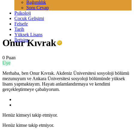
Bağımlılık
Soru Cevap
Psikoloji
Çocuk Gelişimi
Felsefe
Tarih
Yüksek Lisans
İletişim
Onur Kıvrak
0 Puan
Üye
Merhaba, ben Onur Kıvrak. Akdeniz Üniversitesi sosyoloji bölümü
mezunuyum ve Ankara Üniversitesi sosyoloji bölümünde yüksek
lisans yapmaktayım. Hayatı anlamlandırmaya ve kendimi
gerçekleştirmeye çabalıyorum.
Henüz kimseyi takip etmiyor.
Henüz kimse takip etmiyor.