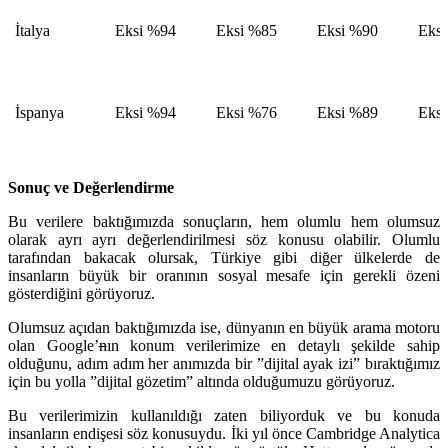
İtalya
Eksi %94
Eksi %85
Eksi %90
Eks
İspanya
Eksi %94
Eksi %76
Eksi %89
Eks
Sonuç ve Değerlendirme
Bu verilere baktığımızda sonuçların, hem olumlu hem olumsuz
olarak ayrı ayrı değerlendirilmesi söz konusu olabilir. Olumlu
tarafından bakacak olursak, Türkiye gibi diğer ülkelerde de
insanların büyük bir oranının sosyal mesafe için gerekli özeni
gösterdiğini görüyoruz.
Olumsuz açıdan baktığımızda ise, dünyanın en büyük arama motoru
olan Google’
n
ın konum verilerimize en detaylı şekilde sahip
olduğunu, adım adım her anımızda bir ”dijital ayak izi” bıraktığımız
için bu yolla ”dijital gözetim” altında olduğumuzu görüyoruz.
Bu verilerimizin kullanıldığı zaten biliyorduk ve bu konuda
insanların endişesi söz konusuydu. İki yıl önce Cambridge Analytica