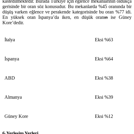
kastedilmektedir. Burada Türkiye için eğlence mekanlarının oldukça
gerisinde bir oran söz konusudur. Bu mekanlarda %45 oranında bir
düşüş varken eğlence ve perakende kategorisinde bu oran %77 idi.
En yüksek oran İspanya’da iken, en düşük oran
ın
ise Güney
Kore’dedir.
İtalya
Eksi %63
İspanya
Eksi %64
ABD
Eksi %38
Almanya
Eksi %39
Güney Kore
Eksi %12
6-Yerleşim Yerleri