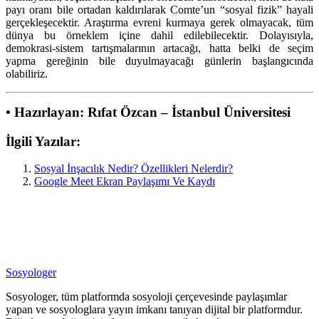
payı oranı bile ortadan kaldırılarak Comte’un “sosyal fizik” hayali
gerçekleşecektir. Araştırma evreni kurmaya gerek olmayacak, tüm
dünya bu örneklem içine dahil edilebilecektir. Dolayısıyla,
demokrasi-sistem tartışmalarının artacağı, hatta belki de seçim
yapma gereğinin bile duyulmayacağı günlerin başlangıcında
olabiliriz.
• Hazırlayan: Rıfat Özcan – İstanbul Üniversitesi
İlgili Yazılar:
Sosyal İnşacılık Nedir? Özellikleri Nelerdir?
Google Meet Ekran Paylaşımı Ve Kaydı
Sosyologer
Sosyologer, tüm platformda sosyoloji çerçevesinde paylaşımlar
yapan ve sosyologlara yayın imkanı tanıyan dijital bir platformdur.