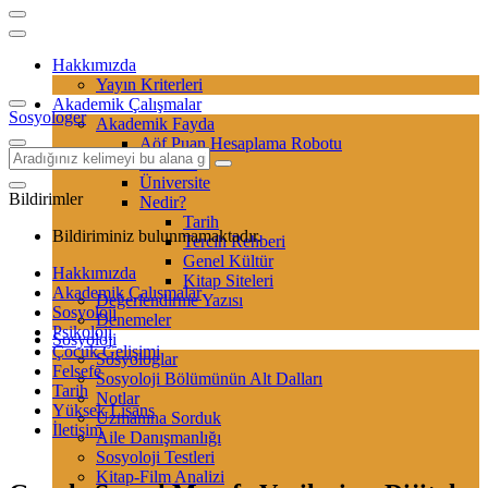
Hakkımızda
Yayın Kriterleri
Akademik Çalışmalar
Sosyologer
Akademik Fayda
Aöf Puan Hesaplama Robotu
Sertifika
Üniversite
Bildirimler
Nedir?
Tarih
Bildiriminiz bulunmamaktadır.
Tercih Rehberi
Genel Kültür
Hakkımızda
Kitap Siteleri
Akademik Çalışmalar
Değerlendirme Yazısı
Sosyoloji
Denemeler
Psikoloji
Sosyoloji
Çocuk Gelişimi
Sosyologlar
Felsefe
Sosyoloji Bölümünün Alt Dalları
Tarih
Notlar
Yüksek Lisans
Uzmanına Sorduk
İletişim
Aile Danışmanlığı
Sosyoloji Testleri
Kitap-Film Analizi