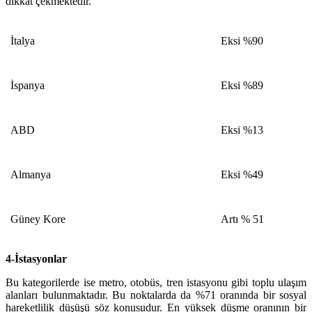
dikkat çekmektedir.
İtalya
Eksi %90
İspanya
Eksi %89
ABD
Eksi %13
Almanya
Eksi %49
Güney Kore
Artı % 51
4-İstasyonlar
Bu kategorilerde ise metro, otobüs, tren istasyonu gibi toplu ulaşım
alanları bulunmaktadır. Bu noktalarda da %71 oranında bir sosyal
hareketlilik düşüşü söz konusudur. En yüksek düşme oranının bir