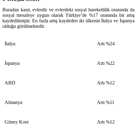
Buradan kasıt, evlerdir ve evlerdeki sosyal hareketlilik oranında da
sosyal mesafeye uygun olarak Türkiye’de %17 oranında bir artış
kaydedilmiştir. En fazla artış kaydeden iki ülkenin İtalya ve İspanya
olduğu görülmektedir
.
İtalya
Artı %24
İspanya
Artı %22
ABD
Artı %12
Almanya
Artı %11
Güney Kore
Artı %12