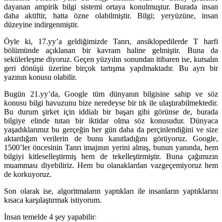
dayanan ampirik bilgi sistemi ortaya konulmuştur. Burada insan
daha aktiftir, hatta özne olabilmiştir. Bilgi; yeryüzüne, insan
düzeyine indirgenmiştir.
Öyle ki, 17.yy’a geldiğimizde Tanrı, ansiklopedilerde T harfi
bölümünde açıklanan bir kavram haline gelmiştir. Buna da
sekülerleşme diyoruz. Geçen yüzyılın sonundan itibaren ise, kutsalın
geri dönüşü üzerine birçok tartışma yapılmaktadır. Bu ayrı bir
yazının konusu olabilir.
Bugün 21.yy’da, Google tüm dünyanın bilgisine sahip ve söz
konusu bilgi havuzunu bize neredeyse bir tık ile ulaştırabilmektedir.
Bu durum şirket için iddialı bir başarı gibi görünse de, burada
bilgiye elinde tutan bir iktidar olma söz konusudur. Dünyaca
yaşadıklarımız bu gerçeğin her gün daha da perçinlendiğini ve size
aktardığım verilerin de bunu kanıtladığını görüyoruz. Google,
1500’ler öncesinin Tanrı imajının yerini almış, bunun yanında, hem
bilgiyi kitleselleştirmiş hem de tekelleştirmiştir. Buna çağımızın
muamması diyebiliriz. Hem bu olanaklardan vazgeçemiyoruz hem
de korkuyoruz.
Son olarak ise, algoritmaların yaptıkları ile insanların yaptıklarını
kısaca karşılaştırmak istiyorum.
İnsan temelde 4 şey yapabilir
: