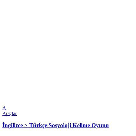
A
Araçlar
İngilizce > Türkçe Sosyoloji Kelime Oyunu