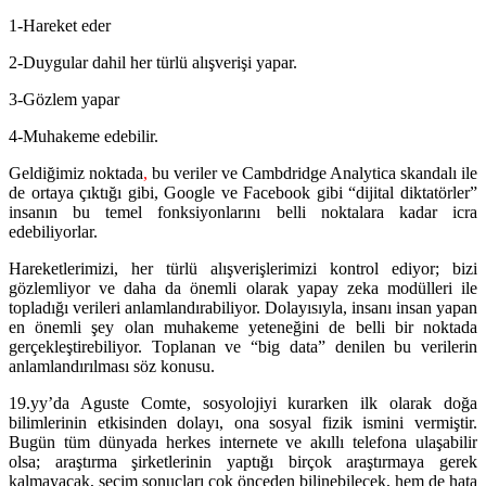
1-Hareket eder
2-Duygular dahil her türlü alışverişi yapar.
3-Gözlem yapar
4-Muhakeme edebilir.
Geldiğimiz noktada
,
bu veriler ve Cambdridge Analytica skandalı ile
de ortaya çıktığı gibi, Google ve Facebook gibi “dijital diktatörler”
insanın bu temel fonksiyonlarını belli noktalara kadar icra
edebiliyorlar.
Hareketlerimizi, her türlü alışverişlerimizi kontrol ediyor; bizi
gözlemliyor ve daha da önemli olarak yapay zeka modülleri ile
topladığı verileri anlamlandırabiliyor. Dolayısıyla, insanı insan yapan
en önemli şey olan muhakeme yeteneğini de belli bir noktada
gerçekleştirebiliyor. Toplanan ve “big data” denilen bu verilerin
anlamlandırılması söz konusu.
19.yy’da Aguste Comte, sosyolojiyi kurarken ilk olarak doğa
bilimlerinin etkisinden dolayı, ona sosyal fizik ismini vermiştir.
Bugün tüm dünyada herkes internete ve akıllı telefona ulaşabilir
olsa; araştırma şirketlerinin yaptığı birçok araştırmaya gerek
kalmayacak, seçim sonuçları çok önceden bilinebilecek, hem de hata