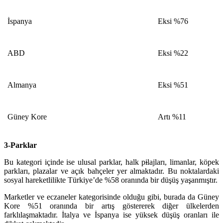
İspanya
Eksi %76
ABD
Eksi %22
Almanya
Eksi %51
Güney Kore
Artı %11
3-Parklar
Bu kategori içinde ise ulusal parklar, halk p
i
lajları, limanlar, köpek
parkları, plazalar ve açık bahçeler yer almaktadır. Bu noktalardaki
sosyal hareketlilikte Türkiye’de %58 oranında bir düşüş yaşanmıştır.
Marketler ve eczaneler kategorisinde olduğu gibi, burada da Güney
Kore %51 oranında bir artış göstererek diğer ülkelerden
farklılaşmaktadır. İtalya ve İspanya ise yüksek düşüş oranları ile