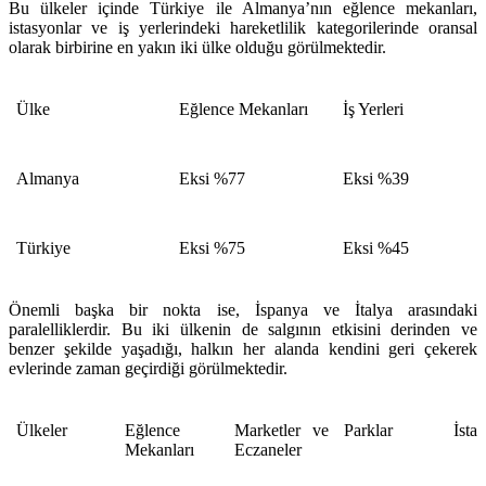
Bu ülkeler içinde Türkiye ile Almanya’nın eğlence mekanları,
istasyonlar ve iş yerlerindeki hareketlilik kategorilerinde oransal
olarak birbirine en yakın iki ülke olduğu görülmektedir.
Ülke
Eğlence Mekanları
İş Yerleri
Almanya
Eksi %77
Eksi %39
Türkiye
Eksi %75
Eksi %45
Önemli başka bir nokta ise, İspanya ve İtalya arasındaki
paralelliklerdir. Bu iki ülkenin de salgının etkisini derinden ve
benzer şekilde yaşadığı, halkın her alanda kendini geri çekerek
evlerinde zaman geçirdiği görülmektedir.
Ülkeler
Eğlence
Marketler ve
Parklar
İsta
Mekanları
Eczaneler