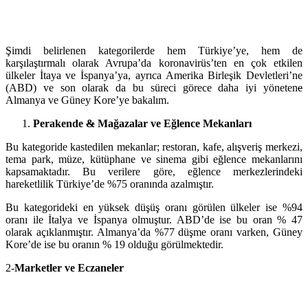
Şimdi belirlenen kategorilerde hem Türkiye’ye, hem de
karşılaştırmalı olarak Avrupa’da koronavirüs’ten en çok etkilen
ülkeler İtaya ve İspanya’ya, ayrıca Amerika Birleşik Devletleri’ne
(ABD) ve son olarak da bu süreci görece daha iyi yöneten
e
Almanya ve Güney Kore’ye bakalım.
Perakende
&
Mağazalar ve Eğlence Mekanları
Bu kategoride kastedilen mekanlar; restoran, kafe, alışveriş merkezi,
tema park, müze, kütüphane ve sinema gibi eğlence mekanlarını
kapsamaktadır. Bu verilere göre, eğlence merkezlerindeki
hareketlilik Türkiye’de %75 oranında azalmıştır.
Bu kategorideki en yüksek düşüş oranı görülen ülkeler ise %94
oranı ile İtalya ve İspanya olmuştur. ABD’de ise bu oran % 47
olarak açıklanmıştır. Almanya’da %77 düşme oranı varken, Güney
Kore’de ise bu oranın % 19 olduğu görülmektedir.
2-
Marketler ve Eczaneler