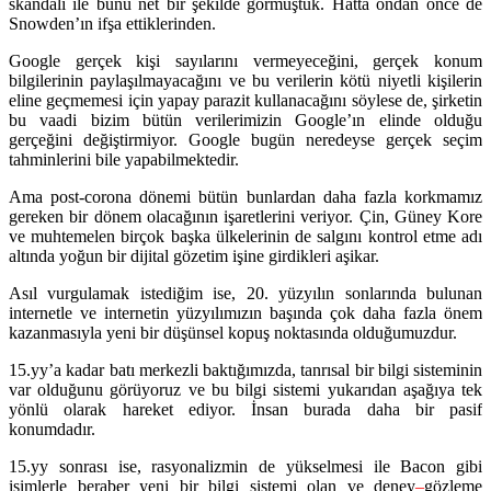
skandalı ile bunu net bir şekilde görmüştük. Hatta ondan önce de
Snowden’ın ifşa ettiklerinden.
Google gerçek kişi sayılarını vermeyeceğini, gerçek konum
bilgilerinin paylaşılmayacağını ve bu verilerin kötü niyetli kişilerin
eline geçmemesi için yapay parazit kullanacağını söylese de, şirketin
bu vaadi bizim bütün verilerimizin Google’ın elinde olduğu
gerçeğini değiştirmiyor. Google bugün neredeyse gerçek seçim
tahminlerini bile yapabilmektedir.
Ama post-corona dönemi bütün bunlardan daha fazla korkmamız
gereken bir dönem olacağının işaretlerini veriyor. Çin, Güney Kore
ve muhtemelen birçok başka ülkelerinin de salgını kontrol etme adı
altında yoğun bir dijital gözetim işine girdikleri aşikar.
Asıl vurgulamak istediğim ise, 20. yüzyılın sonlarında bulunan
internetle ve internetin yüzyılımızın başında çok daha fazla önem
kazanmasıyla yeni bir düşünsel kopuş noktasında olduğumuzdur.
15.yy’a kadar batı merkezli baktığımızda, tanrısal bir bilgi sisteminin
var olduğunu görüyoruz ve bu bilgi sistemi yukarıdan aşağıya tek
yönlü olarak hareket ediyor. İnsan burada daha bir pasif
konumdadır.
15.yy sonrası ise, rasyonalizmin de yükselmesi ile Bacon gibi
isimlerle beraber yeni bir bilgi sistemi olan ve deney
–
gözleme