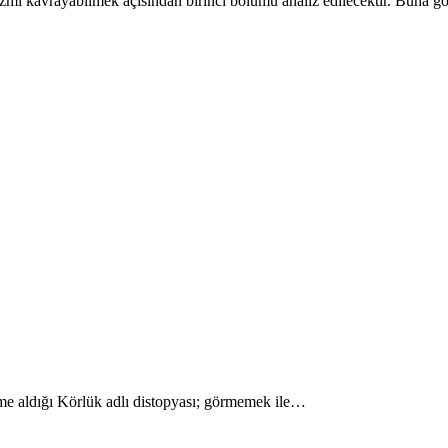
mi kavrayabilmek açısından birinci bölümü analiz edilecektir. Buna 
e aldığı Körlük adlı distopyası; görmemek ile…