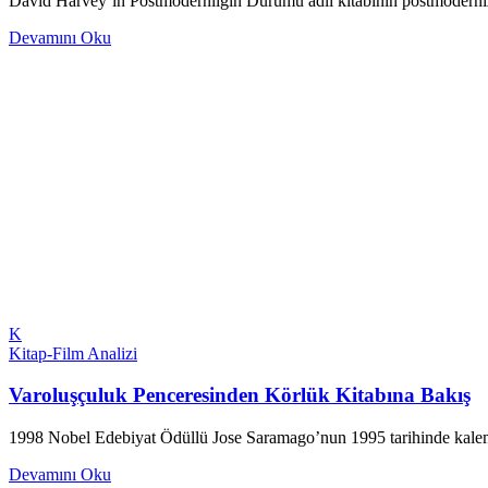
David Harvey’ın Postmodernliğin Durumu adlı kitabının postmoderniz
Devamını Oku
K
Kitap-Film Analizi
Varoluşçuluk Penceresinden Körlük Kitabına Bakış
1998 Nobel Edebiyat Ödüllü Jose Saramago’nun 1995 tarihinde kalem
Devamını Oku