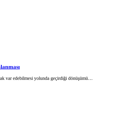
mlanması
larak var edebilmesi yolunda geçirdiği dönüşümü…