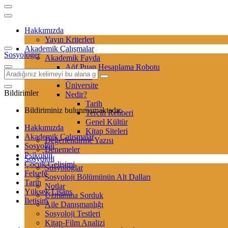
Hakkımızda
Yayın Kriterleri
Akademik Çalışmalar
Sosyologer
Akademik Fayda
Aöf Puan Hesaplama Robotu
Sertifika
Üniversite
Bildirimler
Nedir?
Tarih
Bildiriminiz bulunmamaktadır.
Tercih Rehberi
Genel Kültür
Hakkımızda
Kitap Siteleri
Akademik Çalışmalar
Değerlendirme Yazısı
Sosyoloji
Denemeler
Psikoloji
Sosyoloji
Çocuk Gelişimi
Sosyologlar
Felsefe
Sosyoloji Bölümünün Alt Dalları
Tarih
Notlar
Yüksek Lisans
Uzmanına Sorduk
İletişim
Aile Danışmanlığı
Sosyoloji Testleri
Kitap-Film Analizi