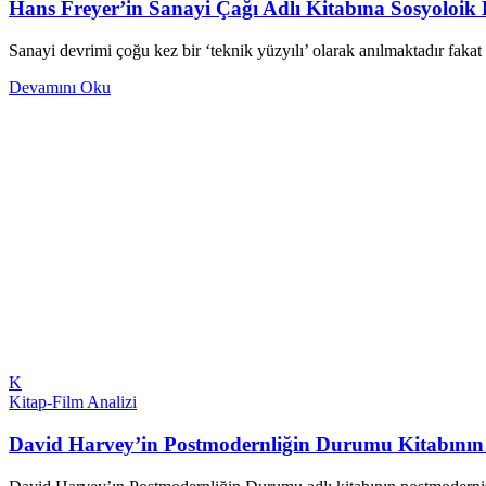
Hans Freyer’in Sanayi Çağı Adlı Kitabına Sosyoloik 
Sanayi devrimi çoğu kez bir ‘teknik yüzyılı’ olarak anılmaktadır faka
Devamını Oku
K
Kitap-Film Analizi
David Harvey’in Postmodernliğin Durumu Kitabının 