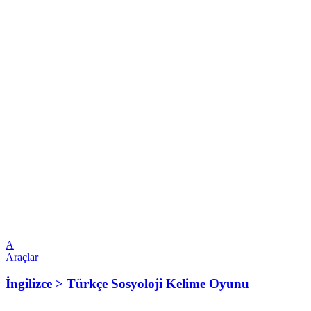
A
Araçlar
İngilizce > Türkçe Sosyoloji Kelime Oyunu