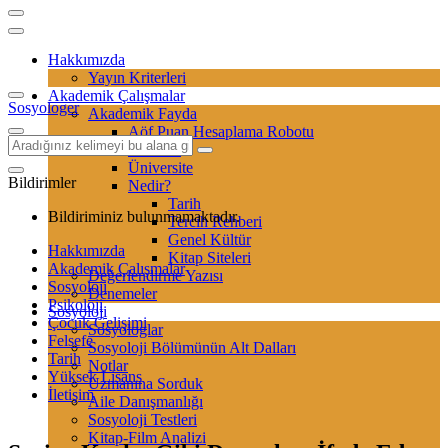
Hakkımızda
Yayın Kriterleri
Akademik Çalışmalar
Sosyologer
Akademik Fayda
Aöf Puan Hesaplama Robotu
Sertifika
Üniversite
Bildirimler
Nedir?
Tarih
Bildiriminiz bulunmamaktadır.
Tercih Rehberi
Genel Kültür
Hakkımızda
Kitap Siteleri
Akademik Çalışmalar
Değerlendirme Yazısı
Sosyoloji
Denemeler
Psikoloji
Sosyoloji
Çocuk Gelişimi
Sosyologlar
Felsefe
Sosyoloji Bölümünün Alt Dalları
Tarih
Notlar
Yüksek Lisans
Uzmanına Sorduk
İletişim
Aile Danışmanlığı
Sosyoloji Testleri
Kitap-Film Analizi