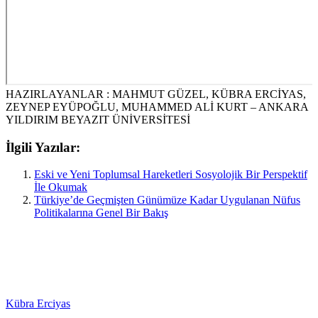
HAZIRLAYANLAR : MAHMUT GÜZEL, KÜBRA ERCİYAS,
ZEYNEP EYÜPOĞLU, MUHAMMED ALİ KURT – ANKARA
YILDIRIM BEYAZIT ÜNİVERSİTESİ
İlgili Yazılar:
Eski ve Yeni Toplumsal Hareketleri Sosyolojik Bir Perspektif
İle Okumak
Türkiye’de Geçmişten Günümüze Kadar Uygulanan Nüfus
Politikalarına Genel Bir Bakış
Kübra Erciyas