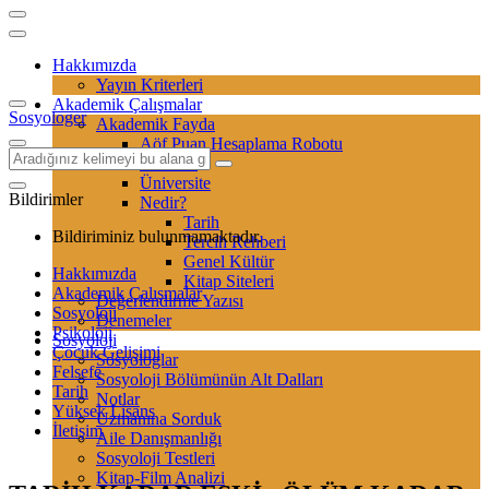
Hakkımızda
Yayın Kriterleri
Akademik Çalışmalar
Sosyologer
Akademik Fayda
Aöf Puan Hesaplama Robotu
Sertifika
Üniversite
Bildirimler
Nedir?
Tarih
Bildiriminiz bulunmamaktadır.
Tercih Rehberi
Genel Kültür
Hakkımızda
Kitap Siteleri
Akademik Çalışmalar
Değerlendirme Yazısı
Sosyoloji
Denemeler
Psikoloji
Sosyoloji
Çocuk Gelişimi
Sosyologlar
Felsefe
Sosyoloji Bölümünün Alt Dalları
Tarih
Notlar
Yüksek Lisans
Uzmanına Sorduk
İletişim
Aile Danışmanlığı
Sosyoloji Testleri
Kitap-Film Analizi