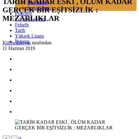
TARİH KADAR ESKİ , ÖLÜM KADAR
Bağımlılık
Soru Cevap
GERÇEK BİR EŞİTSİZLİK :
Psikoloji
MEZARLIKLAR
Çocuk Gelişimi
Felsefe
Tarih
Yüksek Lisans
İletişim
Kübra Erciyas
tarafından
11 Haziran 2019
0
+
-