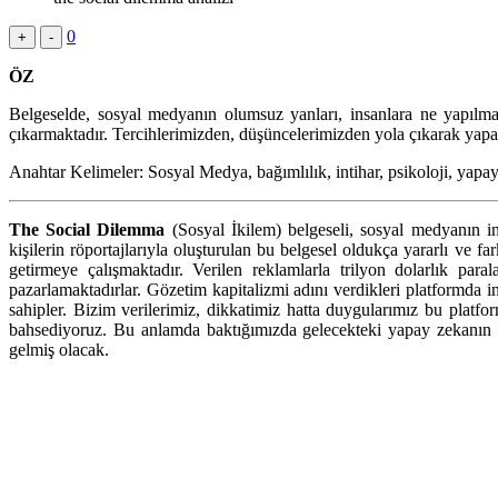
0
+
-
ÖZ
Belgeselde, sosyal medyanın olumsuz yanları, insanlara ne yapılmak
çıkarmaktadır. Tercihlerimizden, düşüncelerimizden yola çıkarak yapay
Anahtar Kelimeler: Sosyal Medya, bağımlılık, intihar, psikoloji, yapa
The Social Dilemma
(Sosyal İkilem) belgeseli, sosyal medyanın ins
kişilerin röportajlarıyla oluşturulan bu belgesel oldukça yararlı ve fa
getirmeye çalışmaktadır. Verilen reklamlarla trilyon dolarlık p
pazarlamaktadırlar. Gözetim kapitalizmi adını verdikleri platformda i
sahipler. Bizim verilerimiz, dikkatimiz hatta duygularımız bu platf
bahsediyoruz. Bu anlamda baktığımızda gelecekteki yapay zekanın n
gelmiş olacak.