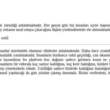
 istendiği anlatılmaktadır. Her geçen gün biz insanları içene hapse
 zekanın nasıl ortaya çıkacağına ilişkin yönlendirmeler ele alınmaktadı
y zekâ
anlar üzerindeki olumsuz etkilerini anlatmaktadır. Daha önce youtube,
rkındalık yaratmaktadır. İnsanların hunharca vakit geçirdiği, can sıkıntı
aralar kazandıran bu platform buz dağının sadece görünen kısmı n
nsanların bir videoda kaç saniye kaldığına, kaç kere baktığına, kimleri
ormu yönetenlerin elinde. Gizliliğin sadece bizlerde kaldığına inand
asıl yapılacağı da gün yüzüne çıkmış durumda. Bizim verilerimiz, bi