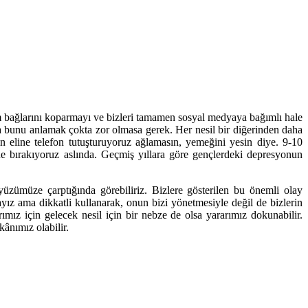
tişim bağlarını koparmayı ve bizleri tamamen sosyal medyaya bağımlı hale
a bunu anlamak çokta zor olmasa gerek. Her nesil bir diğerinden daha
 eline telefon tutuşturuyoruz ağlamasın, yemeğini yesin diye. 9-10
ne bırakıyoruz aslında. Geçmiş yıllara göre gençlerdeki depresyonun
ümüze çarptığında görebiliriz. Bizlere gösterilen bu önemli olay
ız ama dikkatli kullanarak, onun bizi yönetmesiyle değil de bizlerin
mız için gelecek nesil için bir nebze de olsa yararımız dokunabilir.
ânımız olabilir.