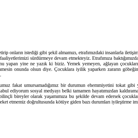
tirip onların istediği gibi şekil almamızı, etrafımızdaki insanlarla ile
faaliyetlerimizi sürdürmeye devam etmekteyiz. Etrafımıza baktığımızd
nu yapan yine ne yazık ki biziz. Yemek yemeyen, ağlayan çocukların
mrenmesin onunda olsun diye. Çocuklara iyilik yaparken zararın göbeği
.
umuz fakat umursamadığımız bir durumun ehemmiyetini tokat gibi yüz
 kabul ediyorum sosyal medyayı belki tamamen hayatımızdan kaldıramay
bilinçli bireyler olarak yaşamımıza bu şekilde devam edersek çocukları
eket etmemiz doğrultusunda kötüye giden bazı durumları iyileştirme imk