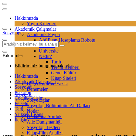
Hakkımızda
Yayın Kriterleri
Akademik Çalışmalar
Sosyologer
Akademik Fayda
Aöf Puan Hesaplama Robotu
Sertifika
Üniversite
Bildirimler
Nedir?
Tarih
Bildiriminiz bulunmamaktadır.
Tercih Rehberi
Genel Kültür
Hakkımızda
Kitap Siteleri
Akademik Çalışmalar
Değerlendirme Yazısı
Sosyoloji
Denemeler
Psikoloji
Sosyoloji
Çocuk Gelişimi
Sosyologlar
Felsefe
Sosyoloji Bölümünün Alt Dalları
Tarih
Notlar
Yüksek Lisans
Uzmanına Sorduk
İletişim
Aile Danışmanlığı
Sosyoloji Testleri
Kitap-Film Analizi