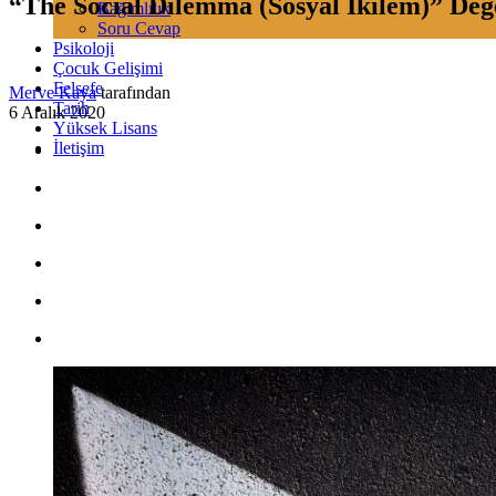
“The Social Dilemma (Sosyal İkilem)” Değ
Bağımlılık
Soru Cevap
Psikoloji
Çocuk Gelişimi
Felsefe
Merve Kaya
tarafından
Tarih
6 Aralık 2020
Yüksek Lisans
İletişim