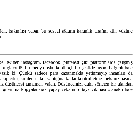
den, bağımlısı yapan bu sosyal ağların karanlık tarafını gün yüzüne
r.
 twitter, instagram, facebook, pinterest gibi platformlarda çalışmış
sını giderdiği bu medya aslında bilinçli bir şekilde insanı bağımlı hale
e yazık ki. Çünkü sadece para kazanmakla yetinmeyip insanları da
 takip edip, kimleri etiket yaptığına kadar kontrol etme mekanizmasına
ığımız düşüncesi tamamen yalan. Düşüncemizi dahi yöneten bir alandan
lgilerimiz kopyalanarak yapay zekanın ortaya çıkması olanaklı hale