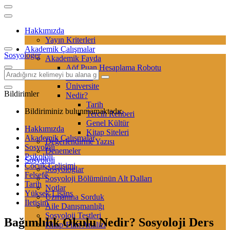
Hakkımızda
Yayın Kriterleri
Akademik Çalışmalar
Sosyologer
Akademik Fayda
Aöf Puan Hesaplama Robotu
Sertifika
Üniversite
Bildirimler
Nedir?
Tarih
Bildiriminiz bulunmamaktadır.
Tercih Rehberi
Genel Kültür
Hakkımızda
Kitap Siteleri
Akademik Çalışmalar
Değerlendirme Yazısı
Sosyoloji
Denemeler
Psikoloji
Sosyoloji
Çocuk Gelişimi
Sosyologlar
Felsefe
Sosyoloji Bölümünün Alt Dalları
Tarih
Notlar
Yüksek Lisans
Uzmanına Sorduk
İletişim
Aile Danışmanlığı
Sosyoloji Testleri
Bağımlılık Okulu Nedir? Sosyoloji Ders
Kitap-Film Analizi