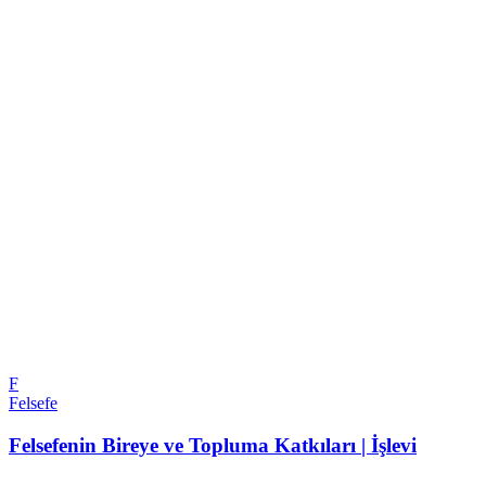
F
Felsefe
Felsefenin Bireye ve Topluma Katkıları | İşlevi