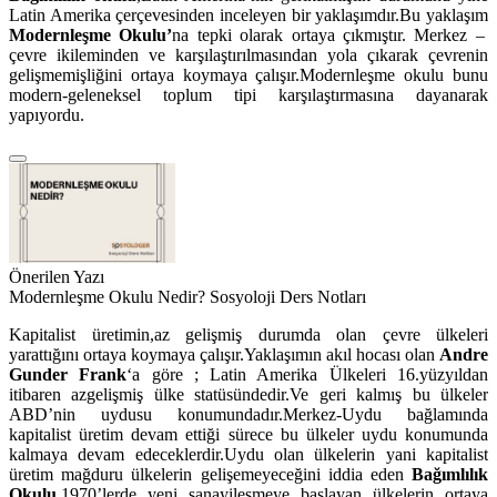
Latin Amerika çerçevesinden inceleyen bir yaklaşımdır.Bu yaklaşım
Modernleşme Okulu’
na tepki olarak ortaya çıkmıştır. Merkez –
çevre ikileminden ve karşılaştırılmasından yola çıkarak çevrenin
gelişmemişliğini ortaya koymaya çalışır.Modernleşme okulu bunu
modern-geleneksel toplum tipi karşılaştırmasına dayanarak
yapıyordu.
Önerilen Yazı
Modernleşme Okulu Nedir? Sosyoloji Ders Notları
Kapitalist üretimin,az gelişmiş durumda olan çevre ülkeleri
yarattığını ortaya koymaya çalışır.Yaklaşımın akıl hocası olan
Andre
Gunder Frank
‘a göre ; Latin Amerika Ülkeleri 16.yüzyıldan
itibaren azgelişmiş ülke statüsündedir.Ve geri kalmış bu ülkeler
ABD’nin uydusu konumundadır.Merkez-Uydu bağlamında
kapitalist üretim devam ettiği sürece bu ülkeler uydu konumunda
kalmaya devam edeceklerdir.Uydu olan ülkelerin yani kapitalist
üretim mağduru ülkelerin gelişemeyeceğini iddia eden
Bağımlılık
Okulu
,1970’lerde yeni sanayileşmeye başlayan ülkelerin ortaya