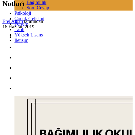
Notları
Bağımlılık
Soru Cevap
Psikoloji
Çocuk Gelişimi
Erel Alkan
tarafından
Felsefe
16 Haziran 2019
Tarih
Yüksek Lisans
İletişim