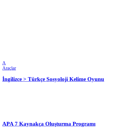
A
Araçlar
İngilizce > Türkçe Sosyoloji Kelime Oyunu
APA 7 Kaynakça Oluşturma Programı