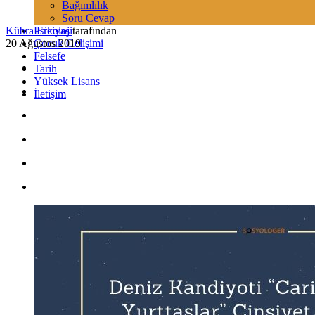
Bağımlılık
Soru Cevap
Kübra Erciyas
Psikoloji
tarafından
20 Ağustos 2019
Çocuk Gelişimi
Felsefe
Tarih
Yüksek Lisans
İletişim