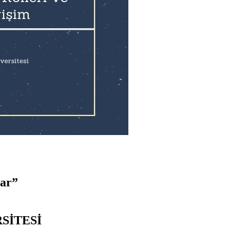
lar”
SİTESİ