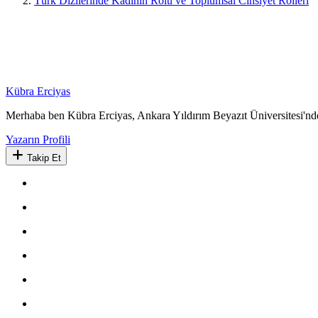
Türk Dizilerinde Kadının Rolü ve Toplumsal Cinsiyet Rolleri
Kübra Erciyas
Merhaba ben Kübra Erciyas, Ankara Yıldırım Beyazıt Üniversitesi'nde
Yazarın Profili
Takip Et