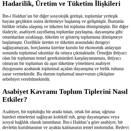
Hadarilik, Üretim ve Tüketim İlişkileri
İbn-i Haldun’un bir diğer sosyolojik görüşü, toplumlar yerleşik
hayata geçtikten sonra ilerlemeye başlamış ve gelişmiştir. Bununla
birlikte refaha ulaşmış ve tüketen bir topluma dönüşmüştür. Bir diğer
ifadeyle, asabiyeti zayıflamış toplumlar paylaşma, dayanışma gibi
ortamlardan uzaklaşıp, tüketim ve gösteriş toplumuna dönüşmeye
başlamıştır. Özellikle üretim ve tüketim arasındaki dengeyi
sağlayamayan, borçlanma üzerine kurulu bir ekonomik anlayışın
sonunda toplumsal sıkıntılar da ortaya çıkmaktadır. Örneğin ihtiyacı
olan bir toplumun temel gereksinimleri karşılayamaması, ihtiyacı
olmayan bir toplumun da aşırı tüketime yönelmesi asabiyet
duygusunu azaltarak toplumsal açıdan dayanışma ve birlik ruhuna
zarar vermektedir. Bu durum toplumsal tasavvurun çöküşüne
sebebiyet verebilmektedir.
Asabiyet Kavramı Toplum Tiplerini Nasıl
Etkiler?
Asabiyet, bir topluluğu bir arada tutan, ortak bir amaç uğruna
hareket etmelerini sağlayan kolektif ruh, grup dayanışması veya
sosyal bağlılık olarak tanımlanır. İbn-i Haldun’a göre asabiyet, bir
devletin kurulmasının ve ayakta kalmasının temel motorudur. Bedevi