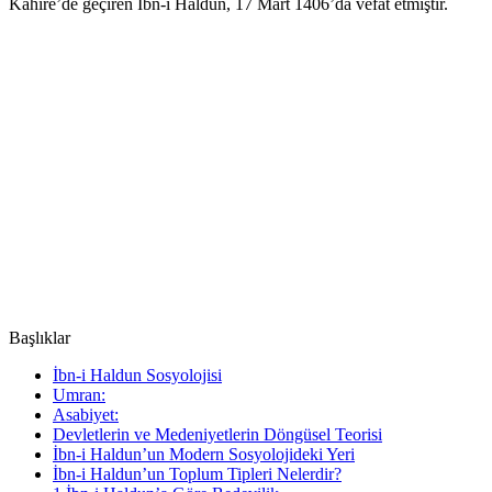
Kahire’de geçiren İbn-i Haldun, 17 Mart 1406’da vefat etmiştir.
Başlıklar
İbn-i Haldun Sosyolojisi
Umran:
Asabiyet:
Devletlerin ve Medeniyetlerin Döngüsel Teorisi
İbn-i Haldun’un Modern Sosyolojideki Yeri
İbn-i Haldun’un Toplum Tipleri Nelerdir?