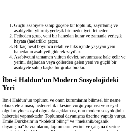
Güçlü asabiyete sahip göçebe bir topluluk, zayıflamış ve
asabiyetini yitirmiş yerleşik bir medeniyeti fetheder.
Fetheden grup, yeni bir hanedan kurar ve zamanla yerleşik
hayata (hadarilik) geçer.
Birkaç nesil boyunca refah ve lüks içinde yaşayan yeni
hanedanın asabiyeti giderek zayıflar.
Asabiyetini tamamen yitiren devlet, savunmasız hale gelir ve
yerini, dağlardan veya çöllerden gelen yeni ve güçlü bir
asabiyete sahip başka bir gruba bırakır.
İbn-i Haldun’un Modern Sosyolojideki
Yeri
İbn-i Haldun’un toplumu ve onun kurumlarını bilimsel bir nesne
olarak ele alması, nedensellik ilkesine vurgu yapması ve sosyal
olguları yine sosyal olgularla açıklaması, onu modern sosyolojinin
habercisi yapmaktadır. Toplumsal dayanışma üzerine yaptığı vurgu,
Émile Durkheim’ın “kolektif bilinç” ve “mekanik/organik
dayanışma” kavramlarını; toplumların evrimi ve çatışma üzerine