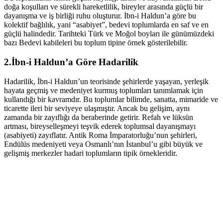
doğa koşulları ve sürekli hareketlilik, bireyler arasında güçlü bir
dayanışma ve iş birliği ruhu oluşturur. İbn-i Haldun’a göre bu
kolektif bağlılık, yani “asabiyet”, bedevi toplumlarda en saf ve en
güçlü halindedir. Tarihteki Türk ve Moğol boyları ile günümüzdeki
bazı Bedevi kabileleri bu toplum tipine örnek gösterilebilir.
2.İbn-i Haldun’a Göre Hadarilik
Hadarilik, İbn-i Haldun’un teorisinde şehirlerde yaşayan, yerleşik
hayata geçmiş ve medeniyet kurmuş toplumları tanımlamak için
kullandığı bir kavramdır. Bu toplumlar bilimde, sanatta, mimaride ve
ticarette ileri bir seviyeye ulaşmıştır. Ancak bu gelişim, aynı
zamanda bir zayıflığı da beraberinde getirir. Refah ve lüksün
artması, bireyselleşmeyi teşvik ederek toplumsal dayanışmayı
(asabiyeti) zayıflatır. Antik Roma İmparatorluğu’nun şehirleri,
Endülüs medeniyeti veya Osmanlı’nın İstanbul’u gibi büyük ve
gelişmiş merkezler hadari toplumların tipik örnekleridir.