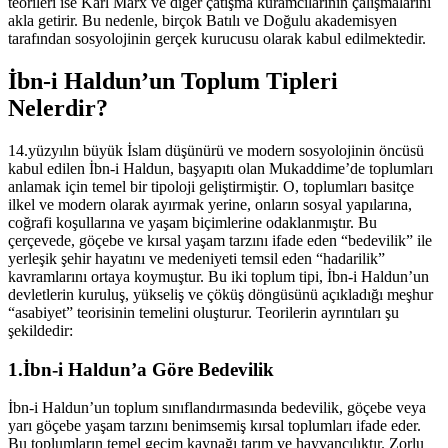
teorileri ise Karl Marx ve diğer çatışma kuramcılarının çalışmalarını
akla getirir. Bu nedenle, birçok Batılı ve Doğulu akademisyen
tarafından sosyolojinin gerçek kurucusu olarak kabul edilmektedir.
İbn-i Haldun’un Toplum Tipleri
Nelerdir?
14.yüzyılın büyük İslam düşünürü ve modern sosyolojinin öncüsü
kabul edilen İbn-i Haldun, başyapıtı olan Mukaddime’de toplumları
anlamak için temel bir tipoloji geliştirmiştir. O, toplumları basitçe
ilkel ve modern olarak ayırmak yerine, onların sosyal yapılarına,
coğrafi koşullarına ve yaşam biçimlerine odaklanmıştır. Bu
çerçevede, göçebe ve kırsal yaşam tarzını ifade eden “bedevilik” ile
yerleşik şehir hayatını ve medeniyeti temsil eden “hadarilik”
kavramlarını ortaya koymuştur. Bu iki toplum tipi, İbn-i Haldun’un
devletlerin kuruluş, yükseliş ve çöküş döngüsünü açıkladığı meşhur
“asabiyet” teorisinin temelini oluşturur. Teorilerin ayrıntıları şu
şekildedir:
1.İbn-i Haldun’a Göre Bedevilik
İbn-i Haldun’un toplum sınıflandırmasında bedevilik, göçebe veya
yarı göçebe yaşam tarzını benimsemiş kırsal toplumları ifade eder.
Bu toplumların temel geçim kaynağı tarım ve hayvancılıktır. Zorlu