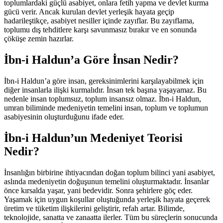
toplumlardaki güçlü asabiyet, onlara fetih yapma ve devlet kurma
gücü verir. Ancak kurulan devlet yerleşik hayata geçip
hadarileştikçe, asabiyet nesiller içinde zayıflar. Bu zayıflama,
toplumu dış tehditlere karşı savunmasız bırakır ve en sonunda
çöküşe zemin hazırlar.
İbn-i Haldun’a Göre İnsan Nedir?
İbn-i Haldun’a göre insan, gereksinimlerini karşılayabilmek için
diğer insanlarla ilişki kurmalıdır. İnsan tek başına yaşayamaz. Bu
nedenle insan toplumsuz, toplum insansız olmaz. İbn-i Haldun,
umran biliminde medeniyetin temelini insan, toplum ve toplumun
asabiyesinin oluşturduğunu ifade eder.
İbn-i Haldun’un Medeniyet Teorisi
Nedir?
İnsanlığın birbirine ihtiyacından doğan toplum bilinci yani asabiyet,
aslında medeniyetin doğuşunun temelini oluşturmaktadır. İnsanlar
önce kırsalda yaşar, yani bedevidir. Sonra şehirlere göç eder.
Yaşamak için uygun koşullar oluştuğunda yerleşik hayata geçerek
üretim ve tüketim ilişkilerini geliştirir, refah artar. Bilimde,
teknolojide, sanatta ve zanaatta ilerler. Tüm bu süreçlerin sonucunda