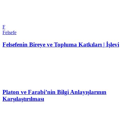
F
Felsefe
Felsefenin Bireye ve Topluma Katkıları | İşlevi
Platon ve Farabi’nin Bilgi Anlayışlarının
Karşılaştırılması