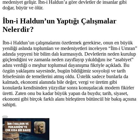
medeniyet gelişir. İbn-i Haldun’a göre devletler de insanlar gibi
doğar, büyür ve ölür.
İbn-i Haldun’un Yaptığı Çalışmalar
Nelerdir?
İbn-i Haldun’un çalışmalarını özetlemek gerekirse, onun en büyük
yeniliği aslında toplumları ve medeniyetleri inceleyen “İlm-i Umran”
adında yepyeni bir bilim dalı kurmasıydı. Devletlerin neden kurulup
güçlendiğini ve zamanla neden zayıflayıp yıkıldığını ise “asabiyet”
adını verdiği o meşhur toplumsal dayanışma fikriyle açıkladı. Bu
özgün yaklaşımı sayesinde, bugün bildiğimiz sosyoloji ve tarih
felsefesinin de temellerini atmış oldu. Üstelik sadece bunlarla da
kalmadı, ekonomi alanında bile değer, vergi ve üretim gibi
konularda kendisinden yüzyıllar sonra konuşulacak modern fikirler
üretti. Zaten onu bu kadar büyük yapan da buydu; tarih, siyaset,
ekonomi gibi birçok farklı alanı birleştiren bütüncül bir bakış açısına
sahipti.