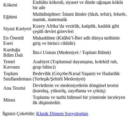
Endülüs kökenli, siyaset ve ilimle uğraşan köklü
Kökeni
bir aile
Multidisipliner: İslami ilimler (fıkıh, tefsir), felsefe,
Eğitimi
mantık, matematik
Kuzey Afrika’da vezirlik, katiplik, kadılık gibi
Siyasi Kariyeri
çeşitli devlet görevleri
En Önemli
Mukaddime (Kitâbü’l-İber adlı dünya tarihinin
Eseri
giriş ve birinci cildidir)
Kurduğu
İlm-i Umran (Medeniyet / Toplum Bilimi)
Bilim Dalı
Temel
Asabiyet (Toplumsal dayanışma, kolektif ruh,
Kavramı
grup bilinci)
Toplum
Bedevilik (Göçebe/Kırsal Yaşam) ve Hadarilik
Sınıflandırması
(Yerleşik/Şehirli Medeniyet)
Devletlerin ve medeniyetlerin döngüsel teorisi
Ana Teorisi
(kuruluş, yükseliş, zayıflama ve çöküş)
Toplumu ve tarihi bilimsel bir yöntemle inceleyen
Mirası
ilk düşünürdür.
İlginizi Çekebilir:
Klasik Dönem Sosyologları