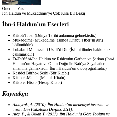
Önerilen Yazı
İbn Haldun ve Mukaddime’ye Çok Kısa Bir Bakış
İbn-i Haldun’un Eserleri
Kitabü’l İber (Dünya Tarihi anlamına gelmektedir.)
Mukaddime (Mukaddime, aslında Kitabü’l İber’in giriş
bölümüdür.)
Lubabu’l Muhassal fi Usuli’d Din (İslami ilimler hakkındaki
çalışmasıdır.)
Et-Ta’rîf bi-İbn Haldun ve Rıhletuhu Garben ve Şarkan (İbn-i
Haldun’un Hayatı ve Onun Doğu ile Batı’ya Seyahatleri
anlamına gelmektedir. İbn-i Haldun’un otobiyografisidir.)
Kasidei Bürhe-i Şerhi (Şiir Kitabı)
Kitab el-Mantık (Mantık Kitabı)
Kitab el-Hisab (Hesap Kitabı)
Kaynakça
Albayrak, A. (2010). İbn Haldun’un medeniyet tasarımı ve
insan. Din Psikolojisi Dergisi, 21(1).
Ateş, F., & Utkan T. (2017). İbn Haldun’a Göre Toplum ve