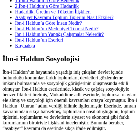
1.İbn-i Haldun’a Göre Bedevilik
2.İbn-i Haldun’a Göre Hadarilik
Hadarilik, Üretim ve Tüketim İlişkileri
Asabiyet Kavramı Toplum Tiplerini Nasıl Etkiler?
İbn-i Haldun’a Göre İnsan Nedir?
İbn-i Haldun’un Medeniyet Teorisi Nedir?
İbn-i Haldun’un Yaptığı Çalışmalar Nelerdir?
İbn-i Haldun’un Eserleri
Kaynakça
İbn-i Haldun Sosyolojisi
İbn-i Haldun’un hayatında yaşadığı iniş çıkışlar, devlet içinde
bulunduğu konumlar, farklı toplumları, devletleri gözlemleme
imkanı bulmasında ve sosyolojik görüşlerinin oluşmasında etkili
olmuştur. İbn-i Haldun eserlerinde, klasik ve çağdaş sosyolojiyle
benzer fikirleri üretmiş, Mukaddime adlı eserinde, toplumsal olayları
ele almış ve sosyoloji için önemli kavramları ortaya koymuştur. İbn-i
Haldun “Umran” adını verdiği bilimle ilgilenmiştir. Eserinde, umran
kavramından sıkça bahsetmiş, toplumların nasıl oluştuğunu, toplum
tiplerini, toplumların ve devletlerin siyaset ve ekonomi gibi farklı
kurumlarının birbiriyle ilişkisini incelemiştir. Bununla beraber,
“asabiyet” kavramı da eserinde sıkça ifade edilmiştir.