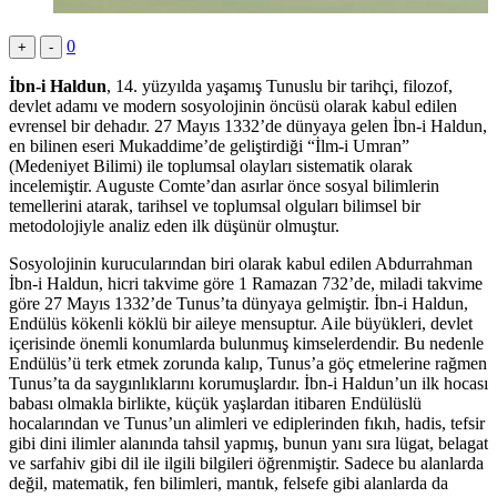
0
+
-
İbn-i Haldun
, 14. yüzyılda yaşamış Tunuslu bir tarihçi, filozof,
devlet adamı ve modern sosyolojinin öncüsü olarak kabul edilen
evrensel bir dehadır. 27 Mayıs 1332’de dünyaya gelen İbn-i Haldun,
en bilinen eseri Mukaddime’de geliştirdiği “İlm-i Umran”
(Medeniyet Bilimi) ile toplumsal olayları sistematik olarak
incelemiştir. Auguste Comte’dan asırlar önce sosyal bilimlerin
temellerini atarak, tarihsel ve toplumsal olguları bilimsel bir
metodolojiyle analiz eden ilk düşünür olmuştur.
Sosyolojinin kurucularından biri olarak kabul edilen Abdurrahman
İbn-i Haldun, hicri takvime göre 1 Ramazan 732’de, miladi takvime
göre 27 Mayıs 1332’de Tunus’ta dünyaya gelmiştir. İbn-i Haldun,
Endülüs kökenli köklü bir aileye mensuptur. Aile büyükleri, devlet
içerisinde önemli konumlarda bulunmuş kimselerdendir. Bu nedenle
Endülüs’ü terk etmek zorunda kalıp, Tunus’a göç etmelerine rağmen
Tunus’ta da saygınlıklarını korumuşlardır. İbn-i Haldun’un ilk hocası
babası olmakla birlikte, küçük yaşlardan itibaren Endülüslü
hocalarından ve Tunus’un alimleri ve ediplerinden fıkıh, hadis, tefsir
gibi dini ilimler alanında tahsil yapmış, bunun yanı sıra lügat, belagat
ve sarfahiv gibi dil ile ilgili bilgileri öğrenmiştir. Sadece bu alanlarda
değil, matematik, fen bilimleri, mantık, felsefe gibi alanlarda da