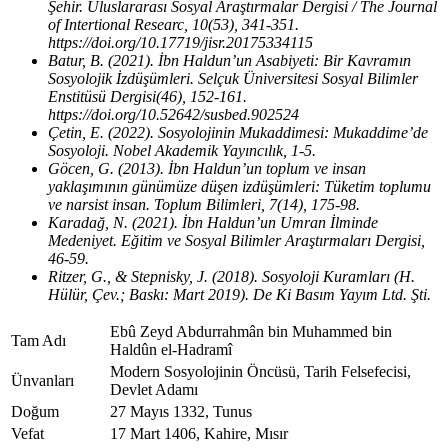
Şehir. Uluslararası Sosyal Araştırmalar Dergisi / The Journal
of Intertional Researc, 10(53), 341-351.
https://doi.org/10.17719/jisr.20175334115
Batur, B. (2021). İbn Haldun’un Asabiyeti: Bir Kavramın
Sosyolojik İzdüşümleri. Selçuk Üniversitesi Sosyal Bilimler
Enstitüsü Dergisi(46), 152-161.
https://doi.org/10.52642/susbed.902524
Çetin, E. (2022). Sosyolojinin Mukaddimesi: Mukaddime’de
Sosyoloji. Nobel Akademik Yayıncılık, 1-5.
Göcen, G. (2013). İbn Haldun’un toplum ve insan
yaklaşımının günümüze düşen izdüşümleri: Tüketim toplumu
ve narsist insan. Toplum Bilimleri, 7(14), 175-98.
Karadağ, N. (2021). İbn Haldun’un Umran İlminde
Medeniyet. Eğitim ve Sosyal Bilimler Araştırmaları Dergisi,
46-59.
Ritzer, G., & Stepnisky, J. (2018). Sosyoloji Kuramları (H.
Hülür, Çev.; Baskı: Mart 2019). De Ki Basım Yayım Ltd. Şti.
Ebû Zeyd Abdurrahmân bin Muhammed bin
Tam Adı
Haldûn el-Hadramî
Modern Sosyolojinin Öncüsü, Tarih Felsefecisi,
Ünvanları
Devlet Adamı
Doğum
27 Mayıs 1332, Tunus
Vefat
17 Mart 1406, Kahire, Mısır