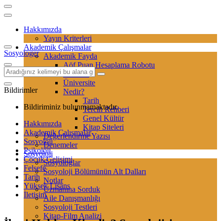
Hakkımızda
Yayın Kriterleri
Akademik Çalışmalar
Sosyologer
Akademik Fayda
Aöf Puan Hesaplama Robotu
Sertifika
Üniversite
Bildirimler
Nedir?
Tarih
Bildiriminiz bulunmamaktadır.
Tercih Rehberi
Genel Kültür
Hakkımızda
Kitap Siteleri
Akademik Çalışmalar
Değerlendirme Yazısı
Sosyoloji
Denemeler
Psikoloji
Sosyoloji
Çocuk Gelişimi
Sosyologlar
Felsefe
Sosyoloji Bölümünün Alt Dalları
Tarih
Notlar
Yüksek Lisans
Uzmanına Sorduk
İletişim
Aile Danışmanlığı
Sosyoloji Testleri
Kitap-Film Analizi