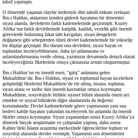
tahsil yapmıştır.
O dönemde yaşanan olaylar nedeniyle ilim tahsili imkanı zorlaşan
İbn-i Haldun, atalarının izinden giderek hayatının bir dönemini
siyasi alanda, devletlerin farklı kademelerinde geçirmiştir. Kuzey
Afrika’nın farklı devletlerinde katiplik, kadılık, vezirlik gibi önemli
görevlerde bulunmuş fakat taht kavgaları, siyasi dengelerin
değişmesi gibi sebeplerden ötürü devlet kademelerinde bir yükselip
bir düşüşe geçmiştir. Bu durum ona devletleri, siyasi hayatı ve
toplumları inceleyebilmesine, daha iyi anlamasına ve
anlamlandırmasına vesile olmuş, yazımızın devamında detaylı olarak
inceleyeceğimiz fikirlerinin ortaya çıkmasına zemin oluşturmuştur.
İbn-i Haldun’un en önemli eseri, “giriş” anlamına gelen
Mukaddime’dir. İbn-i Haldun, siyasi ve toplumsal hayatı incelerken
geliştirdiği fikirlerini Mukaddime’de ele almış, insana, topluma,
siyasi alana ve tarihe dair önemli kavramlar ortaya koymuştur.
Mukaddime, sosyolojiyle birlikte siyaset bilimi alanında önem arz
etmekte ve sosyal bilimlerin diğer alanlarında da değerini
korumaktadır. Devlet kademelerinde görev yapmasının yanı sıra
bedevi kabile hayatını yakından inceleyerek bu anlamda da önemli
fikirler ortaya koymuştur. Siyasi yaşamından sonra Kuzey Afrika’ya
dönerek birçok araştırmalar ve çalışmalar yapmış, daha sonra
Kahire’deki İslami araştırma merkezinde öğrencilerine toplum ve
sosyoloji alanında dersler vermiştir. Yaşamının son dönemlerini